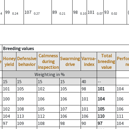
99
107
89
98
101
93
24
0.24
0.27
0.21
0.10
0.07
0.02
Breeding values
Calmness
Total
Honey
Defensive
Swarming
Varroa-
Perfo
e
during
breeding
yield
behavior
drive
index
n
inspection
value
Weighting in %
15
15
15
15
40
--
101
105
102
105
98
101
104
100
109
106
106
101
104
106
102
108
105
107
101
105
106
104
113
112
106
106
110
111
97
109
108
98
90
97
104