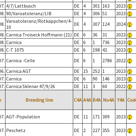
07.
4/7/Lattbusch
DE
4
301
163
2023
08.
90/Varoatoleranz/LIB
DE
4
306
51
2023
Varoatoleranz/Rotkäppchen/4-
08.
DE
4
307
124
2024
10
08.
Carnica Troiseck Hoffmann (21)
DE
6
36
31
2023
08.
Carnica
DE
6
1
736
2023
08.
C-T 1075
DE
6
198
42
2023
07.
Carnica -Celle
DE
6
1
2786
2022
06.
Carnica AGT
DE
15
252
1
2023
07.
Carnica
DE
6
90
146
2023
07.
Carnica Sklenar 47/9/26
DE
11
3
60
2022
o
Breeding line
C4A
A4A
B4A
No4A
Y4A
Cod
07.
AGT-Population
DE
11
171
309
2023
07.
Peschetz
DE
2
227
355
2023