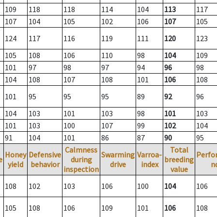
109
118
118
114
104
113
117
107
104
105
102
106
107
105
124
117
116
119
111
120
123
105
108
106
110
98
104
109
101
97
98
97
94
96
98
104
108
107
108
101
106
108
101
95
95
95
89
92
96
104
103
101
103
98
101
103
101
103
100
107
99
102
104
91
104
101
86
87
90
95
Calmness
Total
Honey
Defensive
Swarming
Varroa-
Perfo
e
during
breeding
yield
behavior
drive
index
n
inspection
value
108
102
103
106
100
104
106
105
108
106
109
101
106
108