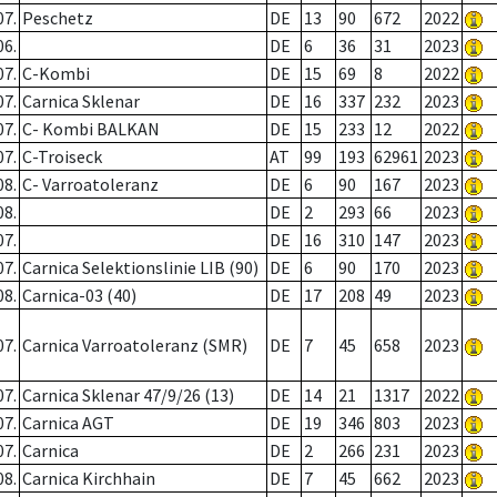
07.
Peschetz
DE
13
90
672
2022
06.
DE
6
36
31
2023
07.
C-Kombi
DE
15
69
8
2022
07.
Carnica Sklenar
DE
16
337
232
2023
07.
C- Kombi BALKAN
DE
15
233
12
2022
07.
C-Troiseck
AT
99
193
62961
2023
08.
C- Varroatoleranz
DE
6
90
167
2023
08.
DE
2
293
66
2023
07.
DE
16
310
147
2023
07.
Carnica Selektionslinie LIB (90)
DE
6
90
170
2023
08.
Carnica-03 (40)
DE
17
208
49
2023
07.
Carnica Varroatoleranz (SMR)
DE
7
45
658
2023
07.
Carnica Sklenar 47/9/26 (13)
DE
14
21
1317
2022
07.
Carnica AGT
DE
19
346
803
2023
07.
Carnica
DE
2
266
231
2023
08.
Carnica Kirchhain
DE
7
45
662
2023