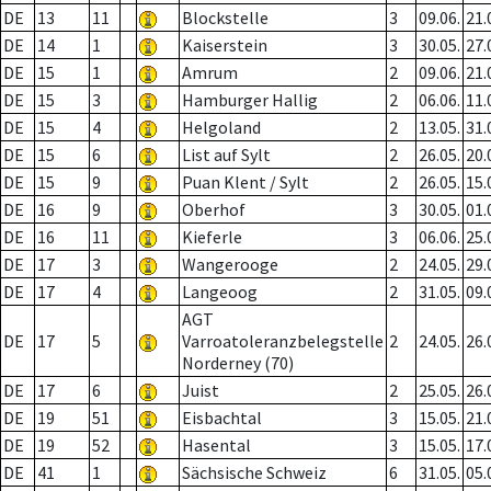
DE
13
11
Blockstelle
3
09.06.
21.
DE
14
1
Kaiserstein
3
30.05.
27.
DE
15
1
Amrum
2
09.06.
21.
DE
15
3
Hamburger Hallig
2
06.06.
11.
DE
15
4
Helgoland
2
13.05.
31.
DE
15
6
List auf Sylt
2
26.05.
20.
DE
15
9
Puan Klent / Sylt
2
26.05.
15.
DE
16
9
Oberhof
3
30.05.
01.
DE
16
11
Kieferle
3
06.06.
25.
DE
17
3
Wangerooge
2
24.05.
29.
DE
17
4
Langeoog
2
31.05.
09.
AGT
DE
17
5
Varroatoleranzbelegstelle
2
24.05.
26.
Norderney (70)
DE
17
6
Juist
2
25.05.
26.
DE
19
51
Eisbachtal
3
15.05.
21.
DE
19
52
Hasental
3
15.05.
17.
DE
41
1
Sächsische Schweiz
6
31.05.
05.