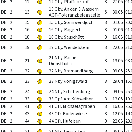
DE
2
12
12 Oby. Pfaffenkopf
3
27.05.
01.
13 Oby. An den 3 Wassern
DE
2
13
6
30.05.
01.
AGT-Toleranzbelegstelle
DE
2
15
15 Oby. Sonnwendjoch
3
01.06.
20.
DE
2
16
16 Oby. Raggert
3
01.06.
01.
DE
2
18
18 Oby. Sauschütt
3
16.05.
01.
DE
2
19
19 Oby. Wendelstein
3
22.05.
31.
21 Nby. Rachel-
DE
2
21
3
13.05.
08.
Diensthütte
DE
2
22
22 Nby Bramandlberg
3
09.05.
25.
DE
2
23
23 Nby Königswald
3
29.04.
15.
DE
2
24
24 Nby Schellenberg
3
09.05.
25.
DE
2
33
33 Opf. Am Kühweiher
3
12.05.
10.
DE
2
41
41 Ofr. Michaelsgraben
3
16.05.
25.
DE
2
43
43 Ofr. Bodenwiese
3
12.05.
14.
DE
2
44
44 Ofr. Hufeisen
3
22.05.
28.
DE
2
51
51 Mfr. Tiergarten
3
06.05.
31.