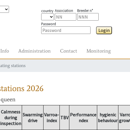
Association
Breeder n°
country
Password
Login
Info
Administration
Contact
Monitoring
ating stations
tations
2026
r queen
Calmness
Swarming
Varroa-
Performance
hygienic
Varr
during
TBV
drive
index
ndex
behaviour
grow
inspection