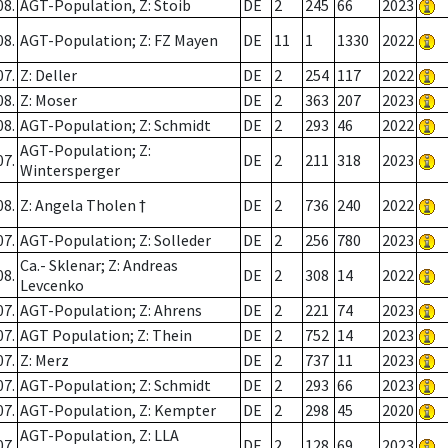
08.
AGT-Population, Z: Stoib
DE
2
245
66
2023
08.
AGT-Population; Z: FZ Mayen
DE
11
1
1330
2022
07.
Z: Deller
DE
2
254
117
2022
08.
Z: Moser
DE
2
363
207
2023
08.
AGT-Population; Z: Schmidt
DE
2
293
46
2022
AGT-Population; Z:
07.
DE
2
211
318
2023
Wintersperger
08.
Z: Angela Tholen †
DE
2
736
240
2022
07.
AGT-Population; Z: Solleder
DE
2
256
780
2023
Ca.- Sklenar; Z: Andreas
08.
DE
2
308
14
2022
Levcenko
07.
AGT-Population; Z: Ahrens
DE
2
221
74
2023
07.
AGT Population; Z: Thein
DE
2
752
14
2023
07.
Z: Merz
DE
2
737
11
2023
07.
AGT-Population; Z: Schmidt
DE
2
293
66
2023
07.
AGT-Population, Z: Kempter
DE
2
298
45
2020
AGT-Population, Z: LLA
07.
DE
2
128
69
2023