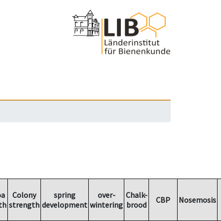
oa
Colony
spring
over-
Chalk-
CBP
Nosemosis
th
strength
development
wintering
brood