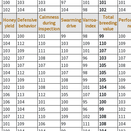
100
103
103
97
101
101
101
102
104
104
104
98
102
104
Calmness
Total
Honey
Defensive
Swarming
Varroa-
Perfo
e
during
breeding
yield
behavior
drive
index
n
inspection
value
100
100
101
99
98
99
100
104
112
110
103
109
110
109
103
109
111
110
101
107
110
102
107
108
107
96
103
107
103
107
107
110
99
105
108
104
112
110
107
98
105
110
103
109
111
108
99
105
109
102
110
108
101
101
104
106
106
113
112
105
107
110
110
106
104
101
100
95
100
103
100
104
105
100
96
99
102
107
112
110
109
102
108
111
101
109
106
99
111
108
104