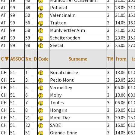
AT
99
46
Mühldorfer Ochsenalm
3
31.05.
15.
AT
99
48
Pöllatal
3
28.05.
31.
AT
99
50
Valentinalm
3
31.05.
15.
AT
99
56
Tratten
3
14.05.
16.
AT
99
58
Mühlviertler Alm
3
21.05.
30.
AT
99
59
Scheiterboden
3
23.05.
15.
AT
99
98
Seetal
3
25.05.
27.
C
▼
ASSOC
No.
D
Code
Surname
TM
from
t
CH
51
1
Bonatchiesse
3
13.06.
01.
CH
51
3
Petit-Mont
3
23.05.
26.
CH
51
5
Vermeilley
3
06.06.
01.
CH
51
6
Moiry
3
13.06.
08.
CH
51
7
Toules
3
06.06.
01.
CH
51
8
Hongrin
3
30.05.
01.
CH
51
21
Mont-Dar
3
30.05.
25.
CH
51
22
SADE
3
16.05.
01.
CH
51
51
Grande-Enne
3
14.05.
06.