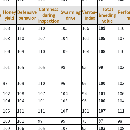
Calmness
Total
Honey
Defensive
Swarming
Varroa-
Perfo
e
during
breeding
yield
behavior
drive
index
n
inspection
value
103
113
110
105
106
109
110
103
110
107
104
101
105
107
104
109
110
109
104
108
110
101
105
105
98
95
99
103
97
109
110
96
96
100
103
102
108
107
104
94
101
106
104
104
101
103
96
100
104
106
111
111
107
101
107
111
100
101
99
95
75
87
98
109
106
105
107
95
103
108