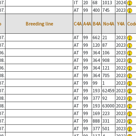
07.
IT
20
68
1013
2024
07.
AT
99
400
745
2023
o
Breeding line
C4A
A4A
B4A
No4A
Y4A
Cod
07.
AT
99
662
21
2023
07.
AT
99
120
87
2023
06.
AT
99
364
106
2023
08.
AT
99
364
908
2023
06.
AT
99
364
121
2022
08.
AT
99
364
705
2023
07.
AT
99
99
1
2023
07.
AT
99
193
62459
2023
08.
AT
99
377
92
2023
08.
AT
99
193
63000
2023
07.
AT
99
169
223
2023
07.
AT
99
888
331
2023
07.
AT
99
377
501
2023