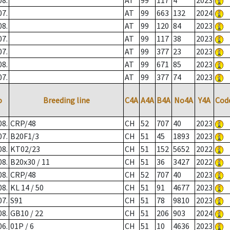
08.
AT
99
117
4
2023
07.
AT
99
663
132
2024
08.
AT
99
120
84
2023
07.
AT
99
117
38
2023
07.
AT
99
377
23
2023
08.
AT
99
671
85
2023
07.
AT
99
377
74
2023
o
Breeding line
C4A
A4A
B4A
No4A
Y4A
Cod
08.
CRP/48
CH
52
707
40
2023
07.
B20F1/3
CH
51
45
1893
2023
08.
KT02/23
CH
51
152
5652
2022
08.
B20x30 / 11
CH
51
36
3427
2022
08.
CRP/48
CH
52
707
40
2023
08.
KL 14 / 50
CH
51
91
4677
2023
07.
S91
CH
51
78
9810
2023
08.
GB10 / 22
CH
51
206
903
2024
06.
01P / 6
CH
51
10
4636
2023