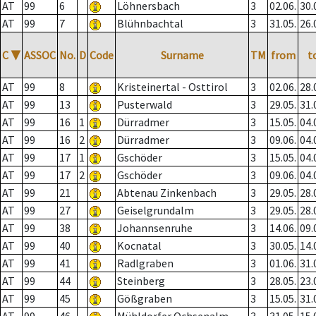
AT
99
6
Löhnersbach
3
02.06.
30.
AT
99
7
Blühnbachtal
3
31.05.
26.
C
▼
ASSOC
No.
D
Code
Surname
TM
from
t
AT
99
8
Kristeinertal - Osttirol
3
02.06.
28.
AT
99
13
Pusterwald
3
29.05.
31.
AT
99
16
1
Dürradmer
3
15.05.
04.
AT
99
16
2
Dürradmer
3
09.06.
04.
AT
99
17
1
Gschöder
3
15.05.
04.
AT
99
17
2
Gschöder
3
09.06.
04.
AT
99
21
Abtenau Zinkenbach
3
29.05.
28.
AT
99
27
Geiselgrundalm
3
29.05.
28.
AT
99
38
Johannsenruhe
3
14.06.
09.
AT
99
40
Kocnatal
3
30.05.
14.
AT
99
41
Radlgraben
3
01.06.
31.
AT
99
44
Steinberg
3
28.05.
23.
AT
99
45
Gößgraben
3
15.05.
31.