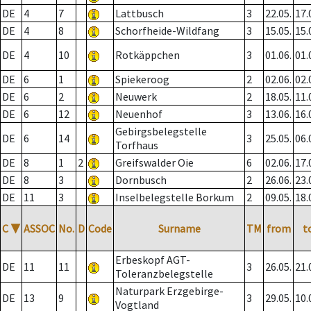
DE
4
7
Lattbusch
3
22.05.
17.
DE
4
8
Schorfheide-Wildfang
3
15.05.
15.
DE
4
10
Rotkäppchen
3
01.06.
01.
DE
6
1
Spiekeroog
2
02.06.
02.
DE
6
2
Neuwerk
2
18.05.
11.
DE
6
12
Neuenhof
3
13.06.
16.
Gebirgsbelegstelle
DE
6
14
3
25.05.
06.
Torfhaus
DE
8
1
2
Greifswalder Oie
6
02.06.
17.
DE
8
3
Dornbusch
2
26.06.
23.
DE
11
3
Inselbelegstelle Borkum
2
09.05.
18.
C
▼
ASSOC
No.
D
Code
Surname
TM
from
t
Erbeskopf AGT-
DE
11
11
3
26.05.
21.
Toleranzbelegstelle
Naturpark Erzgebirge-
DE
13
9
3
29.05.
10.
Vogtland