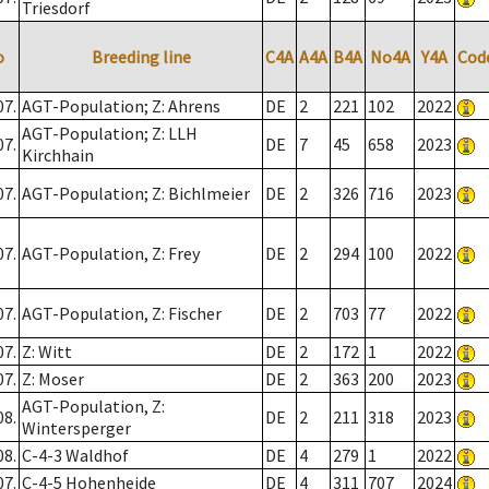
Triesdorf
o
Breeding line
C4A
A4A
B4A
No4A
Y4A
Cod
07.
AGT-Population; Z: Ahrens
DE
2
221
102
2022
AGT-Population; Z: LLH
07.
DE
7
45
658
2023
Kirchhain
07.
AGT-Population; Z: Bichlmeier
DE
2
326
716
2023
07.
AGT-Population, Z: Frey
DE
2
294
100
2022
07.
AGT-Population, Z: Fischer
DE
2
703
77
2022
07.
Z: Witt
DE
2
172
1
2022
07.
Z: Moser
DE
2
363
200
2023
AGT-Population, Z:
08.
DE
2
211
318
2023
Wintersperger
08.
C-4-3 Waldhof
DE
4
279
1
2022
07.
C-4-5 Hohenheide
DE
4
311
707
2024