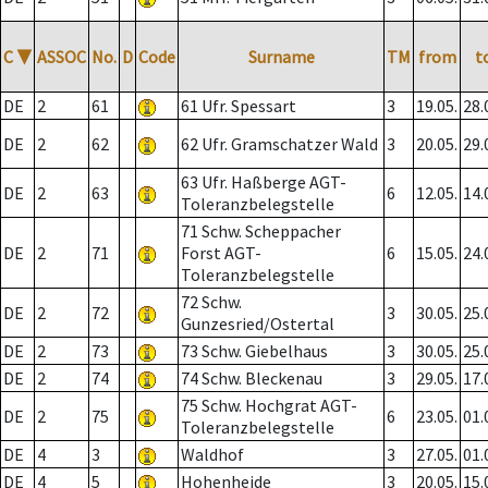
C
▼
ASSOC
No.
D
Code
Surname
TM
from
t
DE
2
61
61 Ufr. Spessart
3
19.05.
28.
DE
2
62
62 Ufr. Gramschatzer Wald
3
20.05.
29.
63 Ufr. Haßberge AGT-
DE
2
63
6
12.05.
14.
Toleranzbelegstelle
71 Schw. Scheppacher
DE
2
71
Forst AGT-
6
15.05.
24.
Toleranzbelegstelle
72 Schw.
DE
2
72
3
30.05.
25.
Gunzesried/Ostertal
DE
2
73
73 Schw. Giebelhaus
3
30.05.
25.
DE
2
74
74 Schw. Bleckenau
3
29.05.
17.
75 Schw. Hochgrat AGT-
DE
2
75
6
23.05.
01.
Toleranzbelegstelle
DE
4
3
Waldhof
3
27.05.
01.
DE
4
5
Hohenheide
3
20.05.
15.