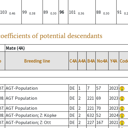
103
99
89
96
101
88
91
0.46
0.38
0.30
0.36
0.30
0.
oefficients of potential descendants
Mate (4A)
o
Breeding line
C4A
A4A
B4A
No4A
Y4A
Cod
07.
AGT-Population
DE
1
7
57
2023
08.
AGT Population
DE
2
221
69
2023
07.
AGT Population
DE
2
221
70
2023
08.
AGT-Population; Z: Köpke
DE
2
632
52
2024
07.
AGT-Population; Z: Ott
DE
2
227
167
2021