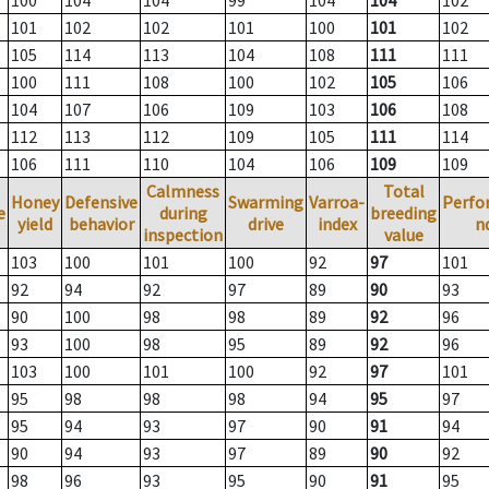
100
104
104
99
104
104
102
101
102
102
101
100
101
102
105
114
113
104
108
111
111
100
111
108
100
102
105
106
104
107
106
109
103
106
108
112
113
112
109
105
111
114
106
111
110
104
106
109
109
Calmness
Total
Honey
Defensive
Swarming
Varroa-
Perfo
e
during
breeding
yield
behavior
drive
index
n
inspection
value
103
100
101
100
92
97
101
92
94
92
97
89
90
93
90
100
98
98
89
92
96
93
100
98
95
89
92
96
103
100
101
100
92
97
101
95
98
98
98
94
95
97
95
94
93
97
90
91
94
90
94
93
97
89
90
92
98
96
93
95
90
91
95