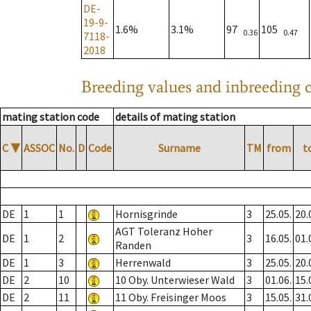
DE-
19-9-
1.6%
3.1%
97
105
0.36
0.47
7118-
2018
Breeding values and inbreeding c
mating station code
details of mating station
C
▼
ASSOC
No.
D
Code
Surname
TM
from
t
DE
1
1
Hornisgrinde
3
25.05.
20.
AGT Toleranz Hoher
DE
1
2
3
16.05.
01.
Randen
DE
1
3
Herrenwald
3
25.05.
20.
DE
2
10
10 Oby. Unterwieser Wald
3
01.06.
15.
DE
2
11
11 Oby. Freisinger Moos
3
15.05.
31.