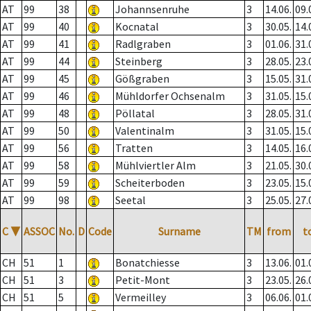
AT
99
38
Johannsenruhe
3
14.06.
09.
AT
99
40
Kocnatal
3
30.05.
14.
AT
99
41
Radlgraben
3
01.06.
31.
AT
99
44
Steinberg
3
28.05.
23.
AT
99
45
Gößgraben
3
15.05.
31.
AT
99
46
Mühldorfer Ochsenalm
3
31.05.
15.
AT
99
48
Pöllatal
3
28.05.
31.
AT
99
50
Valentinalm
3
31.05.
15.
AT
99
56
Tratten
3
14.05.
16.
AT
99
58
Mühlviertler Alm
3
21.05.
30.
AT
99
59
Scheiterboden
3
23.05.
15.
AT
99
98
Seetal
3
25.05.
27.
C
▼
ASSOC
No.
D
Code
Surname
TM
from
t
CH
51
1
Bonatchiesse
3
13.06.
01.
CH
51
3
Petit-Mont
3
23.05.
26.
CH
51
5
Vermeilley
3
06.06.
01.