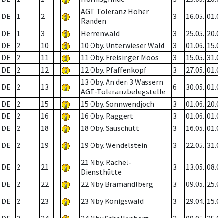
AGT Toleranz Hoher
DE
1
2
3
16.05.
01.
Randen
DE
1
3
Herrenwald
3
25.05.
20.
DE
2
10
10 Oby. Unterwieser Wald
3
01.06.
15.
DE
2
11
11 Oby. Freisinger Moos
3
15.05.
31.
DE
2
12
12 Oby. Pfaffenkopf
3
27.05.
01.
13 Oby. An den 3 Wassern
DE
2
13
6
30.05.
01.
AGT-Toleranzbelegstelle
DE
2
15
15 Oby. Sonnwendjoch
3
01.06.
20.
DE
2
16
16 Oby. Raggert
3
01.06.
01.
DE
2
18
18 Oby. Sauschütt
3
16.05.
01.
DE
2
19
19 Oby. Wendelstein
3
22.05.
31.
21 Nby. Rachel-
DE
2
21
3
13.05.
08.
Diensthütte
DE
2
22
22 Nby Bramandlberg
3
09.05.
25.
DE
2
23
23 Nby Königswald
3
29.04.
15.