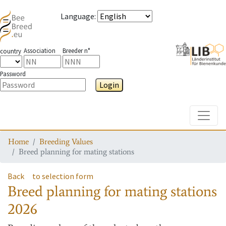
Language
:
Association
Breeder n°
country
Password
Login
Toggle
Home
Breeding Values
Breed planning for mating stations
Back
to selection form
Breed planning for mating stations
2026