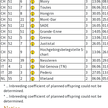
CH
51
6
Moiry
3
13.06.
08.
CH
51
7
Toules
3
06.06.
01.
CH
51
8
Hongrin
3
30.05.
01.
CH
51
21
Mont-Dar
3
30.05.
25.
CH
51
22
SADE
3
16.05.
01.
CH
51
51
Grande-Enne
3
14.05.
06.
CH
52
5
Greina
3
13.06.
31.
CH
52
7
Justistal
3
26.05.
31.
Hochgebirgsbelegstelle S-
CH
52
9
3
13.06.
26.
charl
CH
52
39
Nessleren
3
30.05.
29.
IT
4
1
Val Genova (TN)
3
06.06.
31.
IT
20
3
Pederü
3
27.05.
13.
NL
55
2
Vlieland
2
06.06.
05.
* ...
Inbreeding coefficient of planned offspring could not be
determined.
* ...
Inbreeding coefficient of planned offspring could not be
determined.