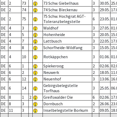
DE
2
73
73 Schw. Giebelhaus
3
30.05.
25.
DE
2
74
74 Schw. Bleckenau
3
29.05.
17.
75 Schw. Hochgrat AGT-
DE
2
75
6
23.05.
01.
Toleranzbelegstelle
DE
4
3
Waldhof
3
27.05.
01.
DE
4
5
Hohenheide
3
20.05.
15.
DE
4
7
Lattbusch
3
22.05.
17.
DE
4
8
Schorfheide-Wildfang
3
15.05.
15.
DE
4
10
Rotkäppchen
3
01.06.
01.
DE
6
1
Spiekeroog
2
02.06.
02.
DE
6
2
Neuwerk
2
18.05.
11.
DE
6
12
Neuenhof
3
13.06.
16.
Gebirgsbelegstelle
DE
6
14
3
25.05.
06.
Torfhaus
DE
8
1
2
Greifswalder Oie
6
02.06.
17.
DE
8
3
Dornbusch
2
26.06.
23.
DE
11
3
Inselbelegstelle Borkum
2
09.05.
18.