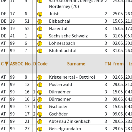
DE
17
5
Varroatoleranzbelegstelle
2
24.05.
26.
Norderney (70)
DE
17
6
Juist
2
25.05.
26.
DE
19
51
Eisbachtal
3
15.05.
21.
DE
19
52
Hasental
3
15.05.
17.
DE
41
1
Sächsische Schweiz
6
31.05.
05.
AT
99
6
Löhnersbach
3
02.06.
30.
AT
99
7
Blühnbachtal
3
31.05.
26.
C
▼
ASSOC
No.
D
Code
Surname
TM
from
t
AT
99
8
Kristeinertal - Osttirol
3
02.06.
28.
AT
99
13
Pusterwald
3
29.05.
31.
AT
99
16
1
Dürradmer
3
15.05.
04.
AT
99
16
2
Dürradmer
3
09.06.
04.
AT
99
17
1
Gschöder
3
15.05.
04.
AT
99
17
2
Gschöder
3
09.06.
04.
AT
99
21
Abtenau Zinkenbach
3
29.05.
28.
AT
99
27
Geiselgrundalm
3
29.05.
28.