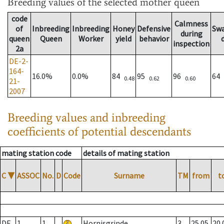
Breeding values
of the selected mother queen
code
Calmness
of
Inbreeding
Inbreeding
Honey
Defensive
Sw
during
queen
Queen
Worker
yield
behavior
inspection
2a
DE-2-
164-
16.0%
0.0%
84
95
96
64
0.48
0.62
0.60
21-
2007
Breeding values and inbreeding
coefficients of potential descendants
mating station code
details of mating station
C
▼
ASSOC
No.
D
Code
Surname
TM
from
t
DE
1
1
Hornisgrinde
3
25.05.
20.