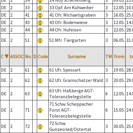
DE
2
24
24 Nby Schellenberg
3
09.05.
25.
DE
2
33
33 Opf. Am Kühweiher
3
12.05.
10.
DE
2
41
41 Ofr. Michaelsgraben
3
16.05.
25.
DE
2
43
43 Ofr. Bodenwiese
3
12.05.
14.
DE
2
44
44 Ofr. Hufeisen
3
22.05.
28.
DE
2
51
51 Mfr. Tiergarten
3
06.05.
31.
C
▼
ASSOC
No.
D
Code
Surname
TM
from
t
DE
2
61
61 Ufr. Spessart
3
19.05.
28.
DE
2
62
62 Ufr. Gramschatzer Wald
3
20.05.
29.
63 Ufr. Haßberge AGT-
DE
2
63
6
12.05.
14.
Toleranzbelegstelle
71 Schw. Scheppacher
DE
2
71
Forst AGT-
6
15.05.
24.
Toleranzbelegstelle
72 Schw.
DE
2
72
3
30.05.
25.
Gunzesried/Ostertal