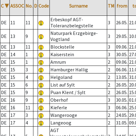
C
▼
ASSOC
No.
D
Code
Surname
TM
from
t
Erbeskopf AGT-
DE
11
11
3
26.05.
21.
Toleranzbelegstelle
Naturpark Erzgebirge-
DE
13
9
3
29.05.
10.
Vogtland
DE
13
11
Blockstelle
3
09.06.
21.
DE
14
1
Kaiserstein
3
30.05.
27.
DE
15
1
Amrum
2
09.06.
21.
DE
15
3
Hamburger Hallig
2
06.06.
11.
DE
15
4
Helgoland
2
13.05.
31.
DE
15
6
List auf Sylt
2
26.05.
20.
DE
15
9
Puan Klent / Sylt
2
26.05.
15.
DE
16
9
Oberhof
3
30.05.
01.
DE
16
11
Kieferle
3
06.06.
25.
DE
17
3
Wangerooge
2
24.05.
29.
DE
17
4
Langeoog
2
31.05.
09.
AGT