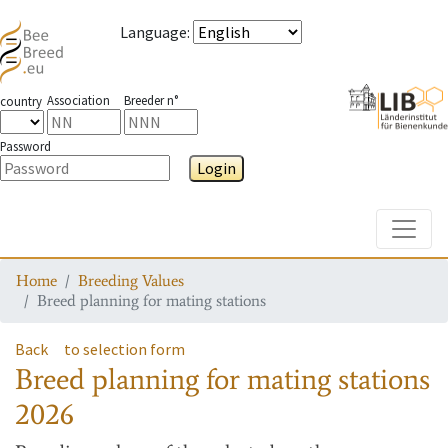
Language
:
Association
Breeder n°
country
Password
Login
Toggle
Home
Breeding Values
Breed planning for mating stations
Back
to selection form
Breed planning for mating stations
2026