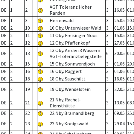
AGT Toleranz Hoher
DE
1
2
3
16.05.
01.
Randen
DE
1
3
Herrenwald
3
25.05.
20.
DE
2
10
10 Oby. Unterwieser Wald
3
01.06.
15.
DE
2
11
11 Oby. Freisinger Moos
3
15.05.
31.
DE
2
12
12 Oby. Pfaffenkopf
3
27.05.
01.
13 Oby. An den 3 Wassern
DE
2
13
6
30.05.
01.
AGT-Toleranzbelegstelle
DE
2
15
15 Oby. Sonnwendjoch
3
01.06.
20.
DE
2
16
16 Oby. Raggert
3
01.06.
01.
DE
2
18
18 Oby. Sauschütt
3
16.05.
01.
DE
2
19
19 Oby. Wendelstein
3
22.05.
31.
21 Nby. Rachel-
DE
2
21
3
13.05.
08.
Diensthütte
DE
2
22
22 Nby Bramandlberg
3
09.05.
25.
DE
2
23
23 Nby Königswald
3
29.04.
15.