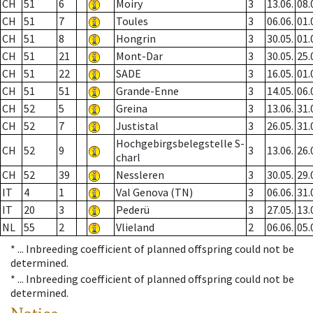
CH
51
6
Moiry
3
13.06.
08.
CH
51
7
Toules
3
06.06.
01.
CH
51
8
Hongrin
3
30.05.
01.
CH
51
21
Mont-Dar
3
30.05.
25.
CH
51
22
SADE
3
16.05.
01.
CH
51
51
Grande-Enne
3
14.05.
06.
CH
52
5
Greina
3
13.06.
31.
CH
52
7
Justistal
3
26.05.
31.
Hochgebirgsbelegstelle S-
CH
52
9
3
13.06.
26.
charl
CH
52
39
Nessleren
3
30.05.
29.
IT
4
1
Val Genova (TN)
3
06.06.
31.
IT
20
3
Pederü
3
27.05.
13.
NL
55
2
Vlieland
2
06.06.
05.
* ...
Inbreeding coefficient of planned offspring could not be
determined.
* ...
Inbreeding coefficient of planned offspring could not be
determined.