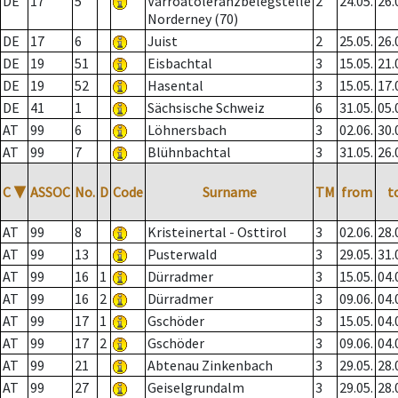
DE
17
5
Varroatoleranzbelegstelle
2
24.05.
26.
Norderney (70)
DE
17
6
Juist
2
25.05.
26.
DE
19
51
Eisbachtal
3
15.05.
21.
DE
19
52
Hasental
3
15.05.
17.
DE
41
1
Sächsische Schweiz
6
31.05.
05.
AT
99
6
Löhnersbach
3
02.06.
30.
AT
99
7
Blühnbachtal
3
31.05.
26.
C
▼
ASSOC
No.
D
Code
Surname
TM
from
t
AT
99
8
Kristeinertal - Osttirol
3
02.06.
28.
AT
99
13
Pusterwald
3
29.05.
31.
AT
99
16
1
Dürradmer
3
15.05.
04.
AT
99
16
2
Dürradmer
3
09.06.
04.
AT
99
17
1
Gschöder
3
15.05.
04.
AT
99
17
2
Gschöder
3
09.06.
04.
AT
99
21
Abtenau Zinkenbach
3
29.05.
28.
AT
99
27
Geiselgrundalm
3
29.05.
28.