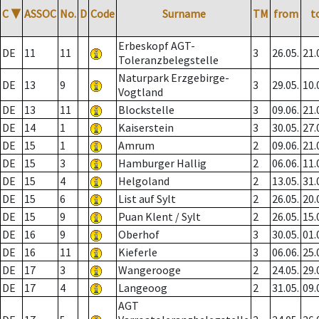
C
▼
ASSOC
No.
D
Code
Surname
TM
from
t
Erbeskopf AGT-
DE
11
11
3
26.05.
21.
Toleranzbelegstelle
Naturpark Erzgebirge-
DE
13
9
3
29.05.
10.
Vogtland
DE
13
11
Blockstelle
3
09.06.
21.
DE
14
1
Kaiserstein
3
30.05.
27.
DE
15
1
Amrum
2
09.06.
21.
DE
15
3
Hamburger Hallig
2
06.06.
11.
DE
15
4
Helgoland
2
13.05.
31.
DE
15
6
List auf Sylt
2
26.05.
20.
DE
15
9
Puan Klent / Sylt
2
26.05.
15.
DE
16
9
Oberhof
3
30.05.
01.
DE
16
11
Kieferle
3
06.06.
25.
DE
17
3
Wangerooge
2
24.05.
29.
DE
17
4
Langeoog
2
31.05.
09.
AGT