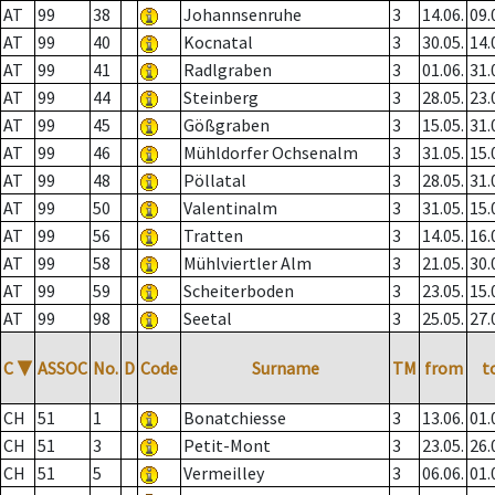
AT
99
38
Johannsenruhe
3
14.06.
09.
AT
99
40
Kocnatal
3
30.05.
14.
AT
99
41
Radlgraben
3
01.06.
31.
AT
99
44
Steinberg
3
28.05.
23.
AT
99
45
Gößgraben
3
15.05.
31.
AT
99
46
Mühldorfer Ochsenalm
3
31.05.
15.
AT
99
48
Pöllatal
3
28.05.
31.
AT
99
50
Valentinalm
3
31.05.
15.
AT
99
56
Tratten
3
14.05.
16.
AT
99
58
Mühlviertler Alm
3
21.05.
30.
AT
99
59
Scheiterboden
3
23.05.
15.
AT
99
98
Seetal
3
25.05.
27.
C
▼
ASSOC
No.
D
Code
Surname
TM
from
t
CH
51
1
Bonatchiesse
3
13.06.
01.
CH
51
3
Petit-Mont
3
23.05.
26.
CH
51
5
Vermeilley
3
06.06.
01.