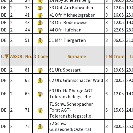
DE
2
24
24 Nby Schellenberg
3
09.05.
25.
DE
2
33
33 Opf. Am Kühweiher
3
12.05.
10.
DE
2
41
41 Ofr. Michaelsgraben
3
16.05.
25.
DE
2
43
43 Ofr. Bodenwiese
3
12.05.
14.
DE
2
44
44 Ofr. Hufeisen
3
22.05.
28.
DE
2
51
51 Mfr. Tiergarten
3
06.05.
31.
C
▼
ASSOC
No.
D
Code
Surname
TM
from
t
DE
2
61
61 Ufr. Spessart
3
19.05.
28.
DE
2
62
62 Ufr. Gramschatzer Wald
3
20.05.
29.
63 Ufr. Haßberge AGT-
DE
2
63
6
12.05.
14.
Toleranzbelegstelle
71 Schw. Scheppacher
DE
2
71
Forst AGT-
6
15.05.
24.
Toleranzbelegstelle
72 Schw.
DE
2
72
3
30.05.
25.
Gunzesried/Ostertal