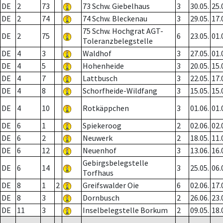
DE
2
73
73 Schw. Giebelhaus
3
30.05.
25.
DE
2
74
74 Schw. Bleckenau
3
29.05.
17.
75 Schw. Hochgrat AGT-
DE
2
75
6
23.05.
01.
Toleranzbelegstelle
DE
4
3
Waldhof
3
27.05.
01.
DE
4
5
Hohenheide
3
20.05.
15.
DE
4
7
Lattbusch
3
22.05.
17.
DE
4
8
Schorfheide-Wildfang
3
15.05.
15.
DE
4
10
Rotkäppchen
3
01.06.
01.
DE
6
1
Spiekeroog
2
02.06.
02.
DE
6
2
Neuwerk
2
18.05.
11.
DE
6
12
Neuenhof
3
13.06.
16.
Gebirgsbelegstelle
DE
6
14
3
25.05.
06.
Torfhaus
DE
8
1
2
Greifswalder Oie
6
02.06.
17.
DE
8
3
Dornbusch
2
26.06.
23.
DE
11
3
Inselbelegstelle Borkum
2
09.05.
18.