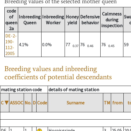
Breeding values
of the selected mother queen
code
Calmness
of
Inbreeding
Inbreeding
Honey
Defensive
Sw
during
queen
Queen
Worker
yield
behavior
inspection
2a
DE-2-
190-
4.1%
0.0%
77
76
76
59
0.37
0.46
0.45
112-
2005
Breeding values and inbreeding
coefficients of potential descendants
mating station code
details of mating station
C
▼
ASSOC
No.
D
Code
Surname
TM
from
t
DE
1
1
Hornisgrinde
3
25.05.
20.