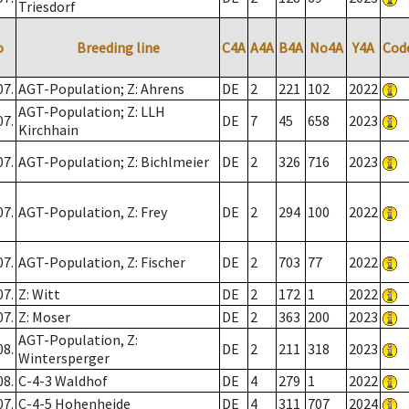
Triesdorf
o
Breeding line
C4A
A4A
B4A
No4A
Y4A
Cod
07.
AGT-Population; Z: Ahrens
DE
2
221
102
2022
AGT-Population; Z: LLH
07.
DE
7
45
658
2023
Kirchhain
07.
AGT-Population; Z: Bichlmeier
DE
2
326
716
2023
07.
AGT-Population, Z: Frey
DE
2
294
100
2022
07.
AGT-Population, Z: Fischer
DE
2
703
77
2022
07.
Z: Witt
DE
2
172
1
2022
07.
Z: Moser
DE
2
363
200
2023
AGT-Population, Z:
08.
DE
2
211
318
2023
Wintersperger
08.
C-4-3 Waldhof
DE
4
279
1
2022
07.
C-4-5 Hohenheide
DE
4
311
707
2024