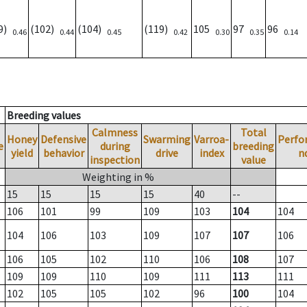
99)
(102)
(104)
(119)
105
97
96
0.46
0.44
0.45
0.42
0.30
0.35
0.14
Breeding values
Calmness
Total
Honey
Defensive
Swarming
Varroa-
Perfo
e
during
breeding
yield
behavior
drive
index
n
inspection
value
Weighting in %
15
15
15
15
40
--
106
101
99
109
103
104
104
104
106
103
109
107
107
106
106
105
102
110
106
108
107
109
109
110
109
111
113
111
102
105
105
102
96
100
104