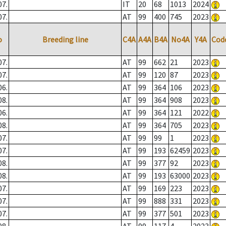
07.
IT
20
68
1013
2024
07.
AT
99
400
745
2023
o
Breeding line
C4A
A4A
B4A
No4A
Y4A
Cod
07.
AT
99
662
21
2023
07.
AT
99
120
87
2023
06.
AT
99
364
106
2023
08.
AT
99
364
908
2023
06.
AT
99
364
121
2022
08.
AT
99
364
705
2023
07.
AT
99
99
1
2023
07.
AT
99
193
62459
2023
08.
AT
99
377
92
2023
08.
AT
99
193
63000
2023
07.
AT
99
169
223
2023
07.
AT
99
888
331
2023
07.
AT
99
377
501
2023