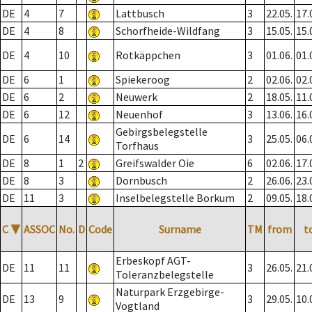
DE
4
7
Lattbusch
3
22.05.
17.
DE
4
8
Schorfheide-Wildfang
3
15.05.
15.
DE
4
10
Rotkäppchen
3
01.06.
01.
DE
6
1
Spiekeroog
2
02.06.
02.
DE
6
2
Neuwerk
2
18.05.
11.
DE
6
12
Neuenhof
3
13.06.
16.
Gebirgsbelegstelle
DE
6
14
3
25.05.
06.
Torfhaus
DE
8
1
2
Greifswalder Oie
6
02.06.
17.
DE
8
3
Dornbusch
2
26.06.
23.
DE
11
3
Inselbelegstelle Borkum
2
09.05.
18.
C
▼
ASSOC
No.
D
Code
Surname
TM
from
t
Erbeskopf AGT-
DE
11
11
3
26.05.
21.
Toleranzbelegstelle
Naturpark Erzgebirge-
DE
13
9
3
29.05.
10.
Vogtland