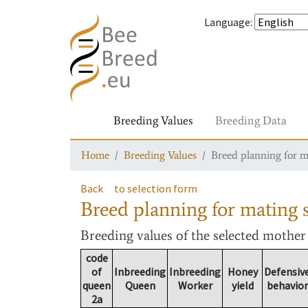
Language
:
Breeding Values
Breeding Data
Home
Breeding Values
Breed planning for m
Back
to selection form
Breed planning for mating s
Breeding values
of the selected mothe
code
of
Inbreeding
Inbreeding
Honey
Defensiv
queen
Queen
Worker
yield
behavior
2a