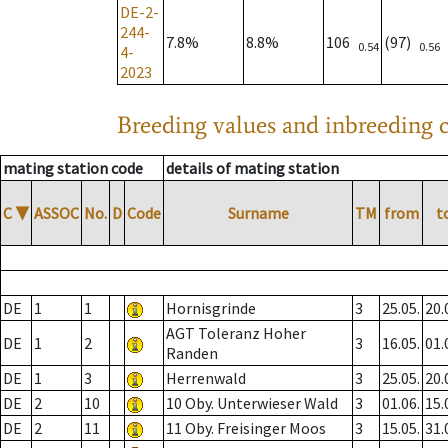
DE-2-
244-
7.8%
8.8%
106
(97)
0.54
0.56
4-
2023
Breeding values and inbreeding c
mating station code
details of mating station
C
▼
ASSOC
No.
D
Code
Surname
TM
from
t
DE
1
1
Hornisgrinde
3
25.05.
20.
AGT Toleranz Hoher
DE
1
2
3
16.05.
01.
Randen
DE
1
3
Herrenwald
3
25.05.
20.
DE
2
10
10 Oby. Unterwieser Wald
3
01.06.
15.
DE
2
11
11 Oby. Freisinger Moos
3
15.05.
31.