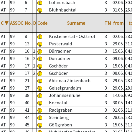
AT
99
6
Löhnersbach
3
02.06.
30.
AT
99
7
Blühnbachtal
3
31.05.
26.
C
▼
ASSOC
No.
D
Code
Surname
TM
from
t
AT
99
8
Kristeinertal - Osttirol
3
02.06.
28.
AT
99
13
Pusterwald
3
29.05.
31.
AT
99
16
1
Dürradmer
3
15.05.
04.
AT
99
16
2
Dürradmer
3
09.06.
04.
AT
99
17
1
Gschöder
3
15.05.
04.
AT
99
17
2
Gschöder
3
09.06.
04.
AT
99
21
Abtenau Zinkenbach
3
29.05.
28.
AT
99
27
Geiselgrundalm
3
29.05.
28.
AT
99
38
Johannsenruhe
3
14.06.
09.
AT
99
40
Kocnatal
3
30.05.
14.
AT
99
41
Radlgraben
3
01.06.
31.
AT
99
44
Steinberg
3
28.05.
23.
AT
99
45
Gößgraben
3
15.05.
31.