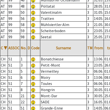
AT
99
46
Mühldorfer Ochsenalm
3
31.05.
15.
AT
99
48
Pöllatal
3
28.05.
31.
AT
99
50
Valentinalm
3
31.05.
15.
AT
99
56
Tratten
3
14.05.
16.
AT
99
58
Mühlviertler Alm
3
21.05.
30.
AT
99
59
Scheiterboden
3
23.05.
15.
AT
99
98
Seetal
3
25.05.
27.
C
▼
ASSOC
No.
D
Code
Surname
TM
from
t
CH
51
1
Bonatchiesse
3
13.06.
01.
CH
51
3
Petit-Mont
3
23.05.
26.
CH
51
5
Vermeilley
3
06.06.
01.
CH
51
6
Moiry
3
13.06.
08.
CH
51
7
Toules
3
06.06.
01.
CH
51
8
Hongrin
3
30.05.
01.
CH
51
21
Mont-Dar
3
30.05.
25.
CH
51
22
SADE
3
16.05.
01.
CH
51
51
Grande-Enne
3
14.05.
06.