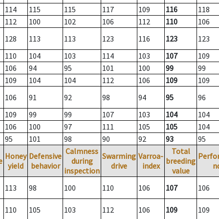
114
115
115
117
109
116
118
112
100
102
106
112
110
106
128
113
113
123
116
123
123
110
104
103
114
103
107
109
106
94
95
101
100
99
99
109
104
104
112
106
109
109
106
91
92
98
94
95
96
109
99
99
107
103
104
104
106
100
97
111
105
105
104
95
101
98
90
92
93
95
Calmness
Total
Honey
Defensive
Swarming
Varroa-
Perfo
e
during
breeding
yield
behavior
drive
index
n
inspection
value
113
98
100
110
106
107
106
110
105
103
112
106
109
109