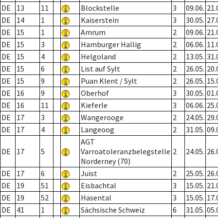
DE
13
11
Blockstelle
3
09.06.
21.
DE
14
1
Kaiserstein
3
30.05.
27.
DE
15
1
Amrum
2
09.06.
21.
DE
15
3
Hamburger Hallig
2
06.06.
11.
DE
15
4
Helgoland
2
13.05.
31.
DE
15
6
List auf Sylt
2
26.05.
20.
DE
15
9
Puan Klent / Sylt
2
26.05.
15.
DE
16
9
Oberhof
3
30.05.
01.
DE
16
11
Kieferle
3
06.06.
25.
DE
17
3
Wangerooge
2
24.05.
29.
DE
17
4
Langeoog
2
31.05.
09.
AGT
DE
17
5
Varroatoleranzbelegstelle
2
24.05.
26.
Norderney (70)
DE
17
6
Juist
2
25.05.
26.
DE
19
51
Eisbachtal
3
15.05.
21.
DE
19
52
Hasental
3
15.05.
17.
DE
41
1
Sächsische Schweiz
6
31.05.
05.