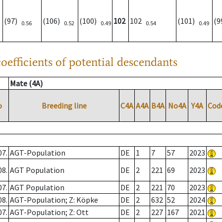
(97)
(106)
(100)
102
102
(101)
(
0.56
0.52
0.49
0.54
0.49
oefficients of potential descendants
Mate (4A)
o
Breeding line
C4A
A4A
B4A
No4A
Y4A
Cod
07.
AGT-Population
DE
1
7
57
2023
08.
AGT Population
DE
2
221
69
2023
07.
AGT Population
DE
2
221
70
2023
08.
AGT-Population; Z: Köpke
DE
2
632
52
2024
07.
AGT-Population; Z: Ott
DE
2
227
167
2021