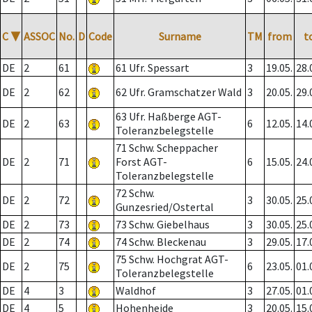
C
▼
ASSOC
No.
D
Code
Surname
TM
from
t
DE
2
61
61 Ufr. Spessart
3
19.05.
28.
DE
2
62
62 Ufr. Gramschatzer Wald
3
20.05.
29.
63 Ufr. Haßberge AGT-
DE
2
63
6
12.05.
14.
Toleranzbelegstelle
71 Schw. Scheppacher
DE
2
71
Forst AGT-
6
15.05.
24.
Toleranzbelegstelle
72 Schw.
DE
2
72
3
30.05.
25.
Gunzesried/Ostertal
DE
2
73
73 Schw. Giebelhaus
3
30.05.
25.
DE
2
74
74 Schw. Bleckenau
3
29.05.
17.
75 Schw. Hochgrat AGT-
DE
2
75
6
23.05.
01.
Toleranzbelegstelle
DE
4
3
Waldhof
3
27.05.
01.
DE
4
5
Hohenheide
3
20.05.
15.