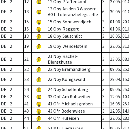
DE
2
12
12 Oby. Pfaffenkopf
3
27.05.
01.
13 Oby. An den 3 Wassern
DE
2
13
6
30.05.
01.
AGT-Toleranzbelegstelle
DE
2
15
15 Oby. Sonnwendjoch
3
01.06.
20.
DE
2
16
16 Oby. Raggert
3
01.06.
01.
DE
2
18
18 Oby. Sauschütt
3
16.05.
01.
DE
2
19
19 Oby. Wendelstein
3
22.05.
31.
21 Nby. Rachel-
DE
2
21
3
13.05.
08.
Diensthütte
DE
2
22
22 Nby Bramandlberg
3
09.05.
25.
DE
2
23
23 Nby Königswald
3
29.04.
15.
DE
2
24
24 Nby Schellenberg
3
09.05.
25.
DE
2
33
33 Opf. Am Kühweiher
3
12.05.
10.
DE
2
41
41 Ofr. Michaelsgraben
3
16.05.
25.
DE
2
43
43 Ofr. Bodenwiese
3
12.05.
14.
DE
2
44
44 Ofr. Hufeisen
3
22.05.
28.
DE
2
51
51 Mfr. Tiergarten
3
06.05.
31.