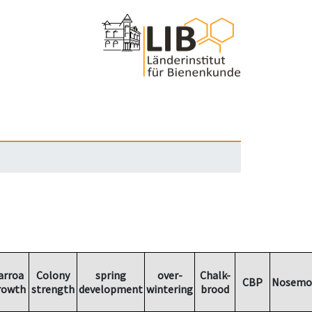
arroa
Colony
spring
over-
Chalk-
CBP
Nosemo
rowth
strength
development
wintering
brood