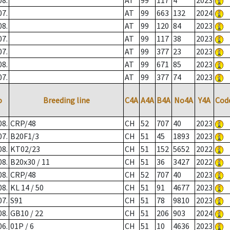
08.
AT
99
117
4
2023
07.
AT
99
663
132
2024
08.
AT
99
120
84
2023
07.
AT
99
117
38
2023
07.
AT
99
377
23
2023
08.
AT
99
671
85
2023
07.
AT
99
377
74
2023
o
Breeding line
C4A
A4A
B4A
No4A
Y4A
Cod
08.
CRP/48
CH
52
707
40
2023
07.
B20F1/3
CH
51
45
1893
2023
08.
KT02/23
CH
51
152
5652
2022
08.
B20x30 / 11
CH
51
36
3427
2022
08.
CRP/48
CH
52
707
40
2023
08.
KL 14 / 50
CH
51
91
4677
2023
07.
S91
CH
51
78
9810
2023
08.
GB10 / 22
CH
51
206
903
2024
06.
01P / 6
CH
51
10
4636
2023