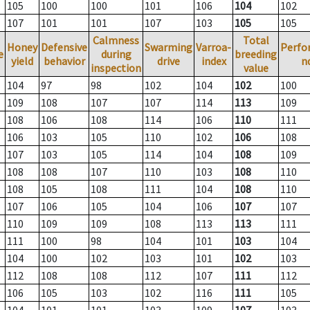
105
100
100
101
106
104
102
107
101
101
107
103
105
105
Calmness
Total
Honey
Defensive
Swarming
Varroa-
Perfo
e
during
breeding
yield
behavior
drive
index
n
inspection
value
104
97
98
102
104
102
100
109
108
107
107
114
113
109
108
106
108
114
106
110
111
106
103
105
110
102
106
108
107
103
105
114
104
108
109
108
108
107
110
103
108
110
108
105
108
111
104
108
110
107
106
105
104
106
107
107
110
109
109
108
113
113
111
111
100
98
104
101
103
104
104
100
102
103
101
102
103
112
108
108
112
107
111
112
106
105
103
102
116
111
105