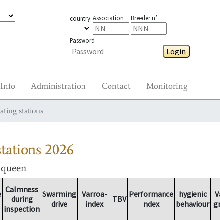
Association
Breeder n°
country
Password
Login
Info
Administration
Contact
Monitoring
ating stations
tations
2026
r queen
Calmness
e
Swarming
Varroa-
Performance
hygienic
V
during
TBV
drive
index
ndex
behaviour
g
inspection