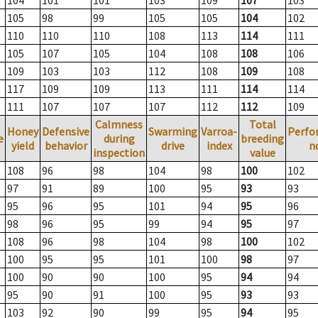
104
101
101
103
109
107
103
105
98
99
105
105
104
102
110
110
110
108
113
114
111
105
107
105
104
108
108
106
109
103
103
112
108
109
108
117
109
109
113
111
114
114
111
107
107
107
112
112
109
Calmness
Total
Honey
Defensive
Swarming
Varroa-
Perfo
e
during
breeding
yield
behavior
drive
index
n
inspection
value
108
96
98
104
98
100
102
97
91
89
100
95
93
93
95
96
95
101
94
95
96
98
96
95
99
94
95
97
108
96
98
104
98
100
102
100
95
95
101
100
98
97
100
90
90
100
95
94
94
95
90
91
100
95
93
93
103
92
90
99
95
94
95