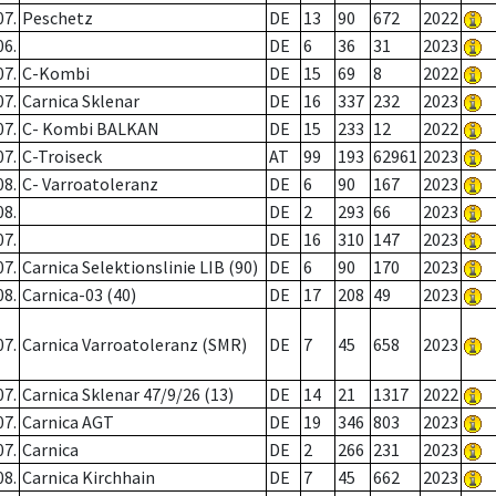
07.
Peschetz
DE
13
90
672
2022
06.
DE
6
36
31
2023
07.
C-Kombi
DE
15
69
8
2022
07.
Carnica Sklenar
DE
16
337
232
2023
07.
C- Kombi BALKAN
DE
15
233
12
2022
07.
C-Troiseck
AT
99
193
62961
2023
08.
C- Varroatoleranz
DE
6
90
167
2023
08.
DE
2
293
66
2023
07.
DE
16
310
147
2023
07.
Carnica Selektionslinie LIB (90)
DE
6
90
170
2023
08.
Carnica-03 (40)
DE
17
208
49
2023
07.
Carnica Varroatoleranz (SMR)
DE
7
45
658
2023
07.
Carnica Sklenar 47/9/26 (13)
DE
14
21
1317
2022
07.
Carnica AGT
DE
19
346
803
2023
07.
Carnica
DE
2
266
231
2023
08.
Carnica Kirchhain
DE
7
45
662
2023