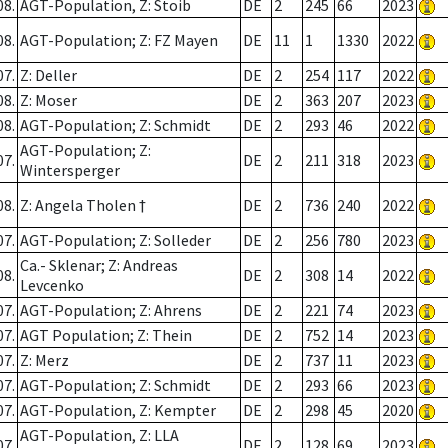
08.
AGT-Population, Z: Stoib
DE
2
245
66
2023
08.
AGT-Population; Z: FZ Mayen
DE
11
1
1330
2022
07.
Z: Deller
DE
2
254
117
2022
08.
Z: Moser
DE
2
363
207
2023
08.
AGT-Population; Z: Schmidt
DE
2
293
46
2022
AGT-Population; Z:
07.
DE
2
211
318
2023
Wintersperger
08.
Z: Angela Tholen †
DE
2
736
240
2022
07.
AGT-Population; Z: Solleder
DE
2
256
780
2023
Ca.- Sklenar; Z: Andreas
08.
DE
2
308
14
2022
Levcenko
07.
AGT-Population; Z: Ahrens
DE
2
221
74
2023
07.
AGT Population; Z: Thein
DE
2
752
14
2023
07.
Z: Merz
DE
2
737
11
2023
07.
AGT-Population; Z: Schmidt
DE
2
293
66
2023
07.
AGT-Population, Z: Kempter
DE
2
298
45
2020
AGT-Population, Z: LLA
07.
DE
2
128
69
2023