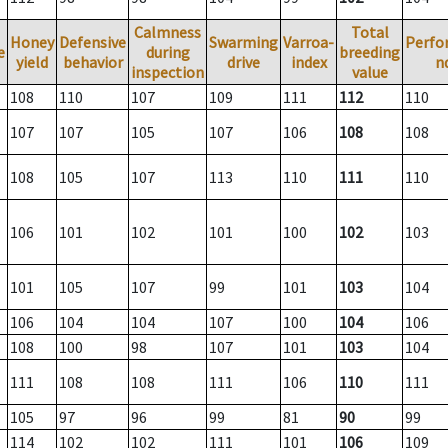
Calmness
Total
Honey
Defensive
Swarming
Varroa-
Perfo
e
during
breeding
yield
behavior
drive
index
n
inspection
value
108
110
107
109
111
112
110
107
107
105
107
106
108
108
108
105
107
113
110
111
110
106
101
102
101
100
102
103
101
105
107
99
101
103
104
106
104
104
107
100
104
106
108
100
98
107
101
103
104
111
108
108
111
106
110
111
105
97
96
99
81
90
99
114
102
102
111
101
106
109