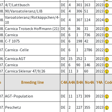
07.
4/7/Lattbusch
DE
4
301
163
2023
08.
90/Varoatoleranz/LIB
DE
4
306
51
2023
Varoatoleranz/Rotkäppchen/4-
08.
DE
4
307
124
2024
10
08.
Carnica Troiseck Hoffmann (21)
DE
6
36
31
2023
08.
Carnica
DE
6
1
736
2023
08.
C-T 1075
DE
6
198
42
2023
07.
Carnica -Celle
DE
6
1
2786
2022
06.
Carnica AGT
DE
15
252
1
2023
07.
Carnica
DE
6
90
146
2023
07.
Carnica Sklenar 47/9/26
DE
11
3
60
2022
o
Breeding line
C4A
A4A
B4A
No4A
Y4A
Cod
07.
AGT-Population
DE
11
171
309
2023
07.
Peschetz
DE
2
227
355
2023