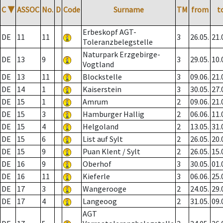
C
▼
ASSOC
No.
D
Code
Surname
TM
from
t
Erbeskopf AGT-
DE
11
11
3
26.05.
21.
Toleranzbelegstelle
Naturpark Erzgebirge-
DE
13
9
3
29.05.
10.
Vogtland
DE
13
11
Blockstelle
3
09.06.
21.
DE
14
1
Kaiserstein
3
30.05.
27.
DE
15
1
Amrum
2
09.06.
21.
DE
15
3
Hamburger Hallig
2
06.06.
11.
DE
15
4
Helgoland
2
13.05.
31.
DE
15
6
List auf Sylt
2
26.05.
20.
DE
15
9
Puan Klent / Sylt
2
26.05.
15.
DE
16
9
Oberhof
3
30.05.
01.
DE
16
11
Kieferle
3
06.06.
25.
DE
17
3
Wangerooge
2
24.05.
29.
DE
17
4
Langeoog
2
31.05.
09.
AGT