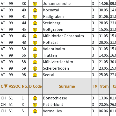
AT
99
38
Johannsenruhe
3
14.06.
09.
AT
99
40
Kocnatal
3
30.05.
14.
AT
99
41
Radlgraben
3
01.06.
31.
AT
99
44
Steinberg
3
28.05.
23.
AT
99
45
Gößgraben
3
15.05.
31.
AT
99
46
Mühldorfer Ochsenalm
3
31.05.
15.
AT
99
48
Pöllatal
3
28.05.
31.
AT
99
50
Valentinalm
3
31.05.
15.
AT
99
56
Tratten
3
14.05.
16.
AT
99
58
Mühlviertler Alm
3
21.05.
30.
AT
99
59
Scheiterboden
3
23.05.
15.
AT
99
98
Seetal
3
25.05.
27.
C
▼
ASSOC
No.
D
Code
Surname
TM
from
t
CH
51
1
Bonatchiesse
3
13.06.
01.
CH
51
3
Petit-Mont
3
23.05.
26.
CH
51
5
Vermeilley
3
06.06.
01.