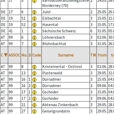
DE
17
5
Varroatoleranzbelegstelle
2
24.05.
26.
Norderney (70)
DE
17
6
Juist
2
25.05.
26.
DE
19
51
Eisbachtal
3
15.05.
21.
DE
19
52
Hasental
3
15.05.
17.
DE
41
1
Sächsische Schweiz
6
31.05.
05.
AT
99
6
Löhnersbach
3
02.06.
30.
AT
99
7
Blühnbachtal
3
31.05.
26.
C
▼
ASSOC
No.
D
Code
Surname
TM
from
t
AT
99
8
Kristeinertal - Osttirol
3
02.06.
28.
AT
99
13
Pusterwald
3
29.05.
31.
AT
99
16
1
Dürradmer
3
15.05.
04.
AT
99
16
2
Dürradmer
3
09.06.
04.
AT
99
17
1
Gschöder
3
15.05.
04.
AT
99
17
2
Gschöder
3
09.06.
04.
AT
99
21
Abtenau Zinkenbach
3
29.05.
28.
AT
99
27
Geiselgrundalm
3
29.05.
28.