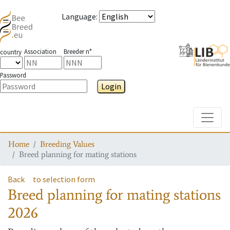
Language
:
Association
Breeder n°
country
Password
Login
Toggle
Home
Breeding Values
Breed planning for mating stations
Back
to selection form
Breed planning for mating stations
2026