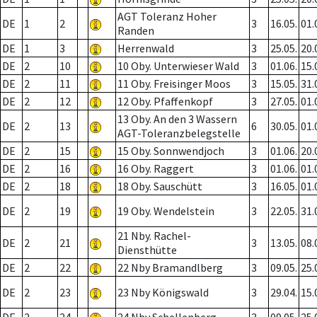
AGT Toleranz Hoher
DE
1
2
3
16.05.
01.
Randen
DE
1
3
Herrenwald
3
25.05.
20.
DE
2
10
10 Oby. Unterwieser Wald
3
01.06.
15.
DE
2
11
11 Oby. Freisinger Moos
3
15.05.
31.
DE
2
12
12 Oby. Pfaffenkopf
3
27.05.
01.
13 Oby. An den 3 Wassern
DE
2
13
6
30.05.
01.
AGT-Toleranzbelegstelle
DE
2
15
15 Oby. Sonnwendjoch
3
01.06.
20.
DE
2
16
16 Oby. Raggert
3
01.06.
01.
DE
2
18
18 Oby. Sauschütt
3
16.05.
01.
DE
2
19
19 Oby. Wendelstein
3
22.05.
31.
21 Nby. Rachel-
DE
2
21
3
13.05.
08.
Diensthütte
DE
2
22
22 Nby Bramandlberg
3
09.05.
25.
DE
2
23
23 Nby Königswald
3
29.04.
15.