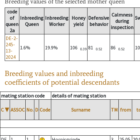
Breeding values
of the selected mother queen
code
Calmness
of
Inbreeding
Inbreeding
Honey
Defensive
S
during
queen
Queen
Worker
yield
behavior
inspection
2a
DE-2-
245-
1.6%
19.9%
106
81
86
1
0.39
0.52
0.52
13-
2024
Breeding values and inbreeding
coefficients of potential descendants
mating station code
details of mating station
C
▼
ASSOC
No.
D
Code
Surname
TM
from
t
DE
1
1
Hornisgrinde
3
25.05.
20.