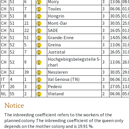
CH
51
6
Moiry
3
13.06.
08.
CH
51
7
Toules
3
06.06.
01.
CH
51
8
Hongrin
3
30.05.
01.
CH
51
21
Mont-Dar
3
30.05.
25.
CH
51
22
SADE
3
16.05.
01.
CH
51
51
Grande-Enne
3
14.05.
06.
CH
52
5
Greina
3
13.06.
31.
CH
52
7
Justistal
3
26.05.
31.
Hochgebirgsbelegstelle S-
CH
52
9
3
13.06.
26.
charl
CH
52
39
Nessleren
3
30.05.
29.
IT
4
1
Val Genova (TN)
3
06.06.
31.
IT
20
3
Pederü
3
27.05.
13.
NL
55
2
Vlieland
2
06.06.
05.
Notice
The inbreeding coefficient refers to the workers of the
planned colony. The inbreeding coefficient of the queen only
depends on the mother colony and is 19.91 %.