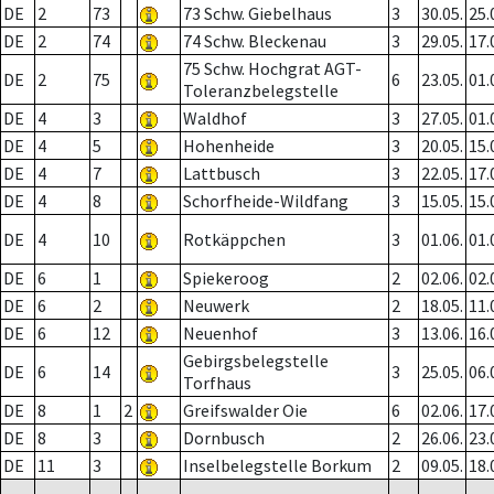
DE
2
73
73 Schw. Giebelhaus
3
30.05.
25.
DE
2
74
74 Schw. Bleckenau
3
29.05.
17.
75 Schw. Hochgrat AGT-
DE
2
75
6
23.05.
01.
Toleranzbelegstelle
DE
4
3
Waldhof
3
27.05.
01.
DE
4
5
Hohenheide
3
20.05.
15.
DE
4
7
Lattbusch
3
22.05.
17.
DE
4
8
Schorfheide-Wildfang
3
15.05.
15.
DE
4
10
Rotkäppchen
3
01.06.
01.
DE
6
1
Spiekeroog
2
02.06.
02.
DE
6
2
Neuwerk
2
18.05.
11.
DE
6
12
Neuenhof
3
13.06.
16.
Gebirgsbelegstelle
DE
6
14
3
25.05.
06.
Torfhaus
DE
8
1
2
Greifswalder Oie
6
02.06.
17.
DE
8
3
Dornbusch
2
26.06.
23.
DE
11
3
Inselbelegstelle Borkum
2
09.05.
18.