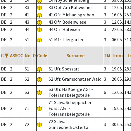
DE
2
24
24 Nby Schellenberg
3
09.05.
25.
DE
2
33
33 Opf. Am Kühweiher
3
12.05.
10.
DE
2
41
41 Ofr. Michaelsgraben
3
16.05.
25.
DE
2
43
43 Ofr. Bodenwiese
3
12.05.
14.
DE
2
44
44 Ofr. Hufeisen
3
22.05.
28.
DE
2
51
51 Mfr. Tiergarten
3
06.05.
31.
C
▼
ASSOC
No.
D
Code
Surname
TM
from
t
DE
2
61
61 Ufr. Spessart
3
19.05.
28.
DE
2
62
62 Ufr. Gramschatzer Wald
3
20.05.
29.
63 Ufr. Haßberge AGT-
DE
2
63
6
12.05.
14.
Toleranzbelegstelle
71 Schw. Scheppacher
DE
2
71
Forst AGT-
6
15.05.
24.
Toleranzbelegstelle
72 Schw.
DE
2
72
3
30.05.
25.
Gunzesried/Ostertal