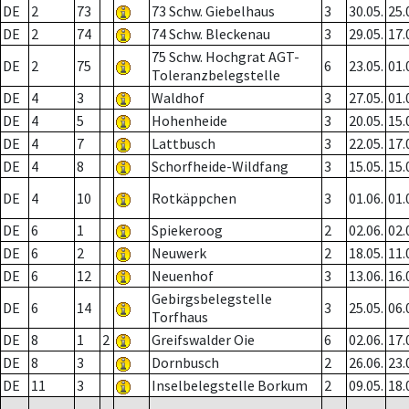
DE
2
73
73 Schw. Giebelhaus
3
30.05.
25.
DE
2
74
74 Schw. Bleckenau
3
29.05.
17.
75 Schw. Hochgrat AGT-
DE
2
75
6
23.05.
01.
Toleranzbelegstelle
DE
4
3
Waldhof
3
27.05.
01.
DE
4
5
Hohenheide
3
20.05.
15.
DE
4
7
Lattbusch
3
22.05.
17.
DE
4
8
Schorfheide-Wildfang
3
15.05.
15.
DE
4
10
Rotkäppchen
3
01.06.
01.
DE
6
1
Spiekeroog
2
02.06.
02.
DE
6
2
Neuwerk
2
18.05.
11.
DE
6
12
Neuenhof
3
13.06.
16.
Gebirgsbelegstelle
DE
6
14
3
25.05.
06.
Torfhaus
DE
8
1
2
Greifswalder Oie
6
02.06.
17.
DE
8
3
Dornbusch
2
26.06.
23.
DE
11
3
Inselbelegstelle Borkum
2
09.05.
18.