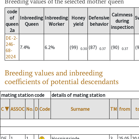
Breeding values
of the selected mother queen
code
Calmness
of
Inbreeding
Inbreeding
Honey
Defensive
S
during
queen
Queen
Worker
yield
behavior
inspection
2a
DE-2-
246-
7.4%
6.2%
(99)
(87)
(90)
(
0.30
0.37
0.37
68-
2024
Breeding values and inbreeding
coefficients of potential descendants
mating station code
details of mating station
C
▼
ASSOC
No.
D
Code
Surname
TM
from
t
DE
1
1
Hornisgrinde
3
25.05.
20.