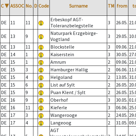
C
▼
ASSOC
No.
D
Code
Surname
TM
from
t
Erbeskopf AGT-
DE
11
11
3
26.05.
21.
Toleranzbelegstelle
Naturpark Erzgebirge-
DE
13
9
3
29.05.
10.
Vogtland
DE
13
11
Blockstelle
3
09.06.
21.
DE
14
1
Kaiserstein
3
30.05.
27.
DE
15
1
Amrum
2
09.06.
21.
DE
15
3
Hamburger Hallig
2
06.06.
11.
DE
15
4
Helgoland
2
13.05.
31.
DE
15
6
List auf Sylt
2
26.05.
20.
DE
15
9
Puan Klent / Sylt
2
26.05.
15.
DE
16
9
Oberhof
3
30.05.
01.
DE
16
11
Kieferle
3
06.06.
25.
DE
17
3
Wangerooge
2
24.05.
29.
DE
17
4
Langeoog
2
31.05.
09.
AGT