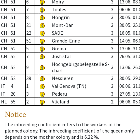
CH
51
6
Moiry
3
13.06.
08.
CH
51
7
Toules
3
06.06.
01.
CH
51
8
Hongrin
3
30.05.
01.
CH
51
21
Mont-Dar
3
30.05.
25.
CH
51
22
SADE
3
16.05.
01.
CH
51
51
Grande-Enne
3
14.05.
06.
CH
52
5
Greina
3
13.06.
31.
CH
52
7
Justistal
3
26.05.
31.
Hochgebirgsbelegstelle S-
CH
52
9
3
13.06.
26.
charl
CH
52
39
Nessleren
3
30.05.
29.
IT
4
1
Val Genova (TN)
3
06.06.
31.
IT
20
3
Pederü
3
27.05.
13.
NL
55
2
Vlieland
2
06.06.
05.
Notice
The inbreeding coefficient refers to the workers of the
planned colony. The inbreeding coefficient of the queen only
depends on the mother colony and is 6.22 %.