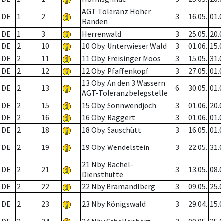
AGT Toleranz Hoher
DE
1
2
3
16.05.
01.
Randen
DE
1
3
Herrenwald
3
25.05.
20.
DE
2
10
10 Oby. Unterwieser Wald
3
01.06.
15.
DE
2
11
11 Oby. Freisinger Moos
3
15.05.
31.
DE
2
12
12 Oby. Pfaffenkopf
3
27.05.
01.
13 Oby. An den 3 Wassern
DE
2
13
6
30.05.
01.
AGT-Toleranzbelegstelle
DE
2
15
15 Oby. Sonnwendjoch
3
01.06.
20.
DE
2
16
16 Oby. Raggert
3
01.06.
01.
DE
2
18
18 Oby. Sauschütt
3
16.05.
01.
DE
2
19
19 Oby. Wendelstein
3
22.05.
31.
21 Nby. Rachel-
DE
2
21
3
13.05.
08.
Diensthütte
DE
2
22
22 Nby Bramandlberg
3
09.05.
25.
DE
2
23
23 Nby Königswald
3
29.04.
15.