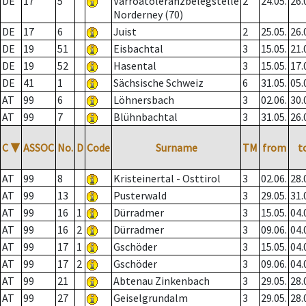
DE
17
5
Varroatoleranzbelegstelle
2
24.05.
26.
Norderney (70)
DE
17
6
Juist
2
25.05.
26.
DE
19
51
Eisbachtal
3
15.05.
21.
DE
19
52
Hasental
3
15.05.
17.
DE
41
1
Sächsische Schweiz
6
31.05.
05.
AT
99
6
Löhnersbach
3
02.06.
30.
AT
99
7
Blühnbachtal
3
31.05.
26.
C
▼
ASSOC
No.
D
Code
Surname
TM
from
t
AT
99
8
Kristeinertal - Osttirol
3
02.06.
28.
AT
99
13
Pusterwald
3
29.05.
31.
AT
99
16
1
Dürradmer
3
15.05.
04.
AT
99
16
2
Dürradmer
3
09.06.
04.
AT
99
17
1
Gschöder
3
15.05.
04.
AT
99
17
2
Gschöder
3
09.06.
04.
AT
99
21
Abtenau Zinkenbach
3
29.05.
28.
AT
99
27
Geiselgrundalm
3
29.05.
28.