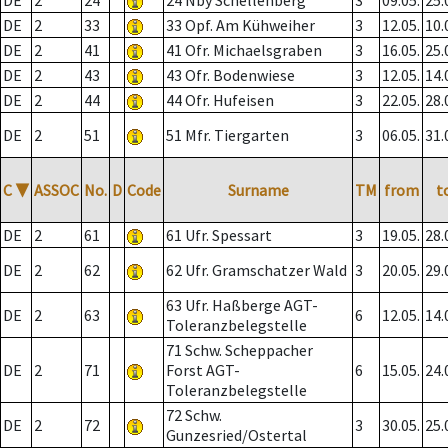
DE
2
24
24 Nby Schellenberg
3
09.05.
25.
DE
2
33
33 Opf. Am Kühweiher
3
12.05.
10.
DE
2
41
41 Ofr. Michaelsgraben
3
16.05.
25.
DE
2
43
43 Ofr. Bodenwiese
3
12.05.
14.
DE
2
44
44 Ofr. Hufeisen
3
22.05.
28.
DE
2
51
51 Mfr. Tiergarten
3
06.05.
31.
C
▼
ASSOC
No.
D
Code
Surname
TM
from
t
DE
2
61
61 Ufr. Spessart
3
19.05.
28.
DE
2
62
62 Ufr. Gramschatzer Wald
3
20.05.
29.
63 Ufr. Haßberge AGT-
DE
2
63
6
12.05.
14.
Toleranzbelegstelle
71 Schw. Scheppacher
DE
2
71
Forst AGT-
6
15.05.
24.
Toleranzbelegstelle
72 Schw.
DE
2
72
3
30.05.
25.
Gunzesried/Ostertal