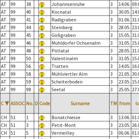
AT
99
38
Johannsenruhe
3
14.06.
09.
AT
99
40
Kocnatal
3
30.05.
14.
AT
99
41
Radlgraben
3
01.06.
31.
AT
99
44
Steinberg
3
28.05.
23.
AT
99
45
Gößgraben
3
15.05.
31.
AT
99
46
Mühldorfer Ochsenalm
3
31.05.
15.
AT
99
48
Pöllatal
3
28.05.
31.
AT
99
50
Valentinalm
3
31.05.
15.
AT
99
56
Tratten
3
14.05.
16.
AT
99
58
Mühlviertler Alm
3
21.05.
30.
AT
99
59
Scheiterboden
3
23.05.
15.
AT
99
98
Seetal
3
25.05.
27.
C
▼
ASSOC
No.
D
Code
Surname
TM
from
t
CH
51
1
Bonatchiesse
3
13.06.
01.
CH
51
3
Petit-Mont
3
23.05.
26.
CH
51
5
Vermeilley
3
06.06.
01.