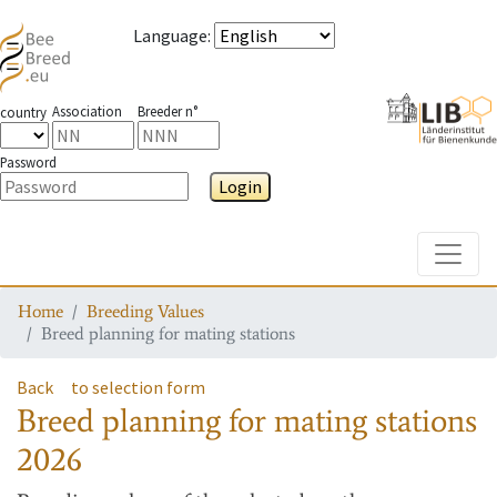
Language
:
Association
Breeder n°
country
Password
Login
Toggle
Home
Breeding Values
Breed planning for mating stations
Back
to selection form
Breed planning for mating stations
2026