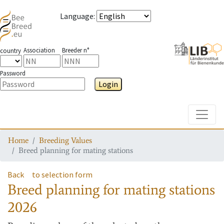
Language
:
Association
Breeder n°
country
Password
Login
Toggle
Home
Breeding Values
Breed planning for mating stations
Back
to selection form
Breed planning for mating stations
2026