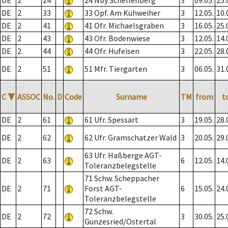
DE
2
24
24 Nby Schellenberg
3
09.05.
25.
DE
2
33
33 Opf. Am Kühweiher
3
12.05.
10.
DE
2
41
41 Ofr. Michaelsgraben
3
16.05.
25.
DE
2
43
43 Ofr. Bodenwiese
3
12.05.
14.
DE
2
44
44 Ofr. Hufeisen
3
22.05.
28.
DE
2
51
51 Mfr. Tiergarten
3
06.05.
31.
C
▼
ASSOC
No.
D
Code
Surname
TM
from
t
DE
2
61
61 Ufr. Spessart
3
19.05.
28.
DE
2
62
62 Ufr. Gramschatzer Wald
3
20.05.
29.
63 Ufr. Haßberge AGT-
DE
2
63
6
12.05.
14.
Toleranzbelegstelle
71 Schw. Scheppacher
DE
2
71
Forst AGT-
6
15.05.
24.
Toleranzbelegstelle
72 Schw.
DE
2
72
3
30.05.
25.
Gunzesried/Ostertal