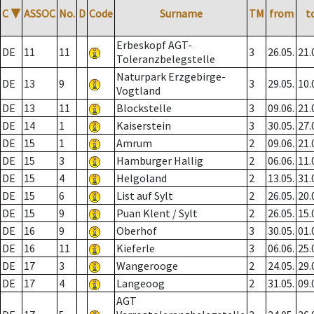
C
▼
ASSOC
No.
D
Code
Surname
TM
from
t
Erbeskopf AGT-
DE
11
11
3
26.05.
21.
Toleranzbelegstelle
Naturpark Erzgebirge-
DE
13
9
3
29.05.
10.
Vogtland
DE
13
11
Blockstelle
3
09.06.
21.
DE
14
1
Kaiserstein
3
30.05.
27.
DE
15
1
Amrum
2
09.06.
21.
DE
15
3
Hamburger Hallig
2
06.06.
11.
DE
15
4
Helgoland
2
13.05.
31.
DE
15
6
List auf Sylt
2
26.05.
20.
DE
15
9
Puan Klent / Sylt
2
26.05.
15.
DE
16
9
Oberhof
3
30.05.
01.
DE
16
11
Kieferle
3
06.06.
25.
DE
17
3
Wangerooge
2
24.05.
29.
DE
17
4
Langeoog
2
31.05.
09.
AGT