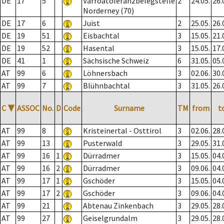
DE
17
5
Varroatoleranzbelegstelle
2
24.05.
26.
Norderney (70)
DE
17
6
Juist
2
25.05.
26.
DE
19
51
Eisbachtal
3
15.05.
21.
DE
19
52
Hasental
3
15.05.
17.
DE
41
1
Sächsische Schweiz
6
31.05.
05.
AT
99
6
Löhnersbach
3
02.06.
30.
AT
99
7
Blühnbachtal
3
31.05.
26.
C
▼
ASSOC
No.
D
Code
Surname
TM
from
t
AT
99
8
Kristeinertal - Osttirol
3
02.06.
28.
AT
99
13
Pusterwald
3
29.05.
31.
AT
99
16
1
Dürradmer
3
15.05.
04.
AT
99
16
2
Dürradmer
3
09.06.
04.
AT
99
17
1
Gschöder
3
15.05.
04.
AT
99
17
2
Gschöder
3
09.06.
04.
AT
99
21
Abtenau Zinkenbach
3
29.05.
28.
AT
99
27
Geiselgrundalm
3
29.05.
28.