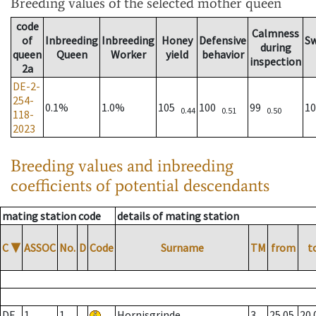
Breeding values
of the selected mother queen
code
Calmness
of
Inbreeding
Inbreeding
Honey
Defensive
S
during
queen
Queen
Worker
yield
behavior
inspection
2a
DE-2-
254-
0.1%
1.0%
105
100
99
1
0.44
0.51
0.50
118-
2023
Breeding values and inbreeding
coefficients of potential descendants
mating station code
details of mating station
C
▼
ASSOC
No.
D
Code
Surname
TM
from
t
DE
1
1
Hornisgrinde
3
25.05.
20.