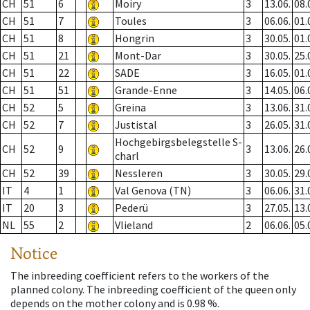
CH
51
6
Moiry
3
13.06.
08.
CH
51
7
Toules
3
06.06.
01.
CH
51
8
Hongrin
3
30.05.
01.
CH
51
21
Mont-Dar
3
30.05.
25.
CH
51
22
SADE
3
16.05.
01.
CH
51
51
Grande-Enne
3
14.05.
06.
CH
52
5
Greina
3
13.06.
31.
CH
52
7
Justistal
3
26.05.
31.
Hochgebirgsbelegstelle S-
CH
52
9
3
13.06.
26.
charl
CH
52
39
Nessleren
3
30.05.
29.
IT
4
1
Val Genova (TN)
3
06.06.
31.
IT
20
3
Pederü
3
27.05.
13.
NL
55
2
Vlieland
2
06.06.
05.
Notice
The inbreeding coefficient refers to the workers of the
planned colony. The inbreeding coefficient of the queen only
depends on the mother colony and is 0.98 %.