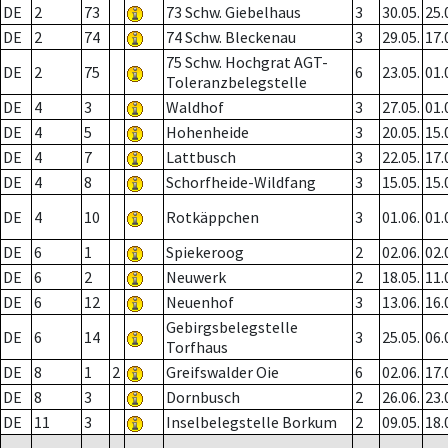
DE
2
73
73 Schw. Giebelhaus
3
30.05.
25.
DE
2
74
74 Schw. Bleckenau
3
29.05.
17.
75 Schw. Hochgrat AGT-
DE
2
75
6
23.05.
01.
Toleranzbelegstelle
DE
4
3
Waldhof
3
27.05.
01.
DE
4
5
Hohenheide
3
20.05.
15.
DE
4
7
Lattbusch
3
22.05.
17.
DE
4
8
Schorfheide-Wildfang
3
15.05.
15.
DE
4
10
Rotkäppchen
3
01.06.
01.
DE
6
1
Spiekeroog
2
02.06.
02.
DE
6
2
Neuwerk
2
18.05.
11.
DE
6
12
Neuenhof
3
13.06.
16.
Gebirgsbelegstelle
DE
6
14
3
25.05.
06.
Torfhaus
DE
8
1
2
Greifswalder Oie
6
02.06.
17.
DE
8
3
Dornbusch
2
26.06.
23.
DE
11
3
Inselbelegstelle Borkum
2
09.05.
18.