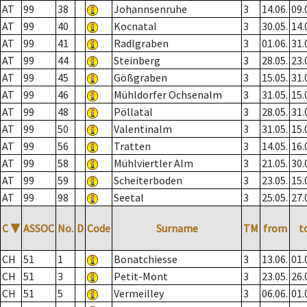
AT
99
38
Johannsenruhe
3
14.06.
09.
AT
99
40
Kocnatal
3
30.05.
14.
AT
99
41
Radlgraben
3
01.06.
31.
AT
99
44
Steinberg
3
28.05.
23.
AT
99
45
Gößgraben
3
15.05.
31.
AT
99
46
Mühldorfer Ochsenalm
3
31.05.
15.
AT
99
48
Pöllatal
3
28.05.
31.
AT
99
50
Valentinalm
3
31.05.
15.
AT
99
56
Tratten
3
14.05.
16.
AT
99
58
Mühlviertler Alm
3
21.05.
30.
AT
99
59
Scheiterboden
3
23.05.
15.
AT
99
98
Seetal
3
25.05.
27.
C
▼
ASSOC
No.
D
Code
Surname
TM
from
t
CH
51
1
Bonatchiesse
3
13.06.
01.
CH
51
3
Petit-Mont
3
23.05.
26.
CH
51
5
Vermeilley
3
06.06.
01.