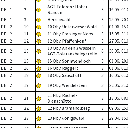
AGT Toleranz Hoher
DE
1
2
3
16.05.
01.
Randen
DE
1
3
Herrenwald
3
25.05.
20.
DE
2
10
10 Oby. Unterwieser Wald
3
01.06.
15.
DE
2
11
11 Oby. Freisinger Moos
3
15.05.
31.
DE
2
12
12 Oby. Pfaffenkopf
3
27.05.
01.
13 Oby. An den 3 Wassern
DE
2
13
6
30.05.
01.
AGT-Toleranzbelegstelle
DE
2
15
15 Oby. Sonnwendjoch
3
01.06.
20.
DE
2
16
16 Oby. Raggert
3
01.06.
01.
DE
2
18
18 Oby. Sauschütt
3
16.05.
01.
DE
2
19
19 Oby. Wendelstein
3
22.05.
31.
21 Nby. Rachel-
DE
2
21
3
13.05.
08.
Diensthütte
DE
2
22
22 Nby Bramandlberg
3
09.05.
25.
DE
2
23
23 Nby Königswald
3
29.04.
15.