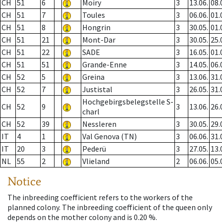
CH
51
6
Moiry
3
13.06.
08.
CH
51
7
Toules
3
06.06.
01.
CH
51
8
Hongrin
3
30.05.
01.
CH
51
21
Mont-Dar
3
30.05.
25.
CH
51
22
SADE
3
16.05.
01.
CH
51
51
Grande-Enne
3
14.05.
06.
CH
52
5
Greina
3
13.06.
31.
CH
52
7
Justistal
3
26.05.
31.
Hochgebirgsbelegstelle S-
CH
52
9
3
13.06.
26.
charl
CH
52
39
Nessleren
3
30.05.
29.
IT
4
1
Val Genova (TN)
3
06.06.
31.
IT
20
3
Pederü
3
27.05.
13.
NL
55
2
Vlieland
2
06.06.
05.
Notice
The inbreeding coefficient refers to the workers of the
planned colony. The inbreeding coefficient of the queen only
depends on the mother colony and is 0.20 %.