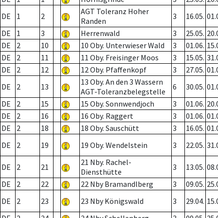
AGT Toleranz Hoher
DE
1
2
3
16.05.
01.
Randen
DE
1
3
Herrenwald
3
25.05.
20.
DE
2
10
10 Oby. Unterwieser Wald
3
01.06.
15.
DE
2
11
11 Oby. Freisinger Moos
3
15.05.
31.
DE
2
12
12 Oby. Pfaffenkopf
3
27.05.
01.
13 Oby. An den 3 Wassern
DE
2
13
6
30.05.
01.
AGT-Toleranzbelegstelle
DE
2
15
15 Oby. Sonnwendjoch
3
01.06.
20.
DE
2
16
16 Oby. Raggert
3
01.06.
01.
DE
2
18
18 Oby. Sauschütt
3
16.05.
01.
DE
2
19
19 Oby. Wendelstein
3
22.05.
31.
21 Nby. Rachel-
DE
2
21
3
13.05.
08.
Diensthütte
DE
2
22
22 Nby Bramandlberg
3
09.05.
25.
DE
2
23
23 Nby Königswald
3
29.04.
15.