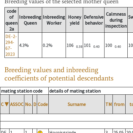
Breeding values
of the selected mother queen
code
Calmness
of
Inbreeding
Inbreeding
Honey
Defensive
S
during
queen
Queen
Worker
yield
behavior
inspection
2a
DE-2-
294-
4.3%
0.2%
106
101
100
1
0.38
0.40
0.40
67-
2023
Breeding values and inbreeding
coefficients of potential descendants
mating station code
details of mating station
C
▼
ASSOC
No.
D
Code
Surname
TM
from
t
DE
1
1
Hornisgrinde
3
25.05.
20.