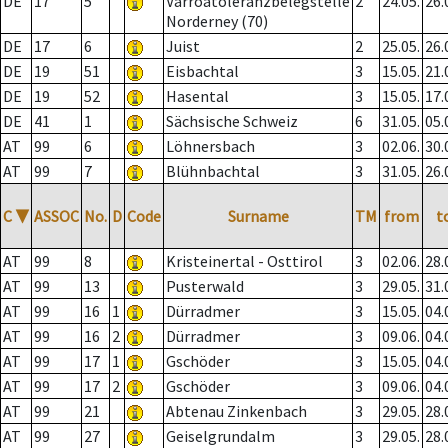
DE
17
5
Varroatoleranzbelegstelle
2
24.05.
26.
Norderney (70)
DE
17
6
Juist
2
25.05.
26.
DE
19
51
Eisbachtal
3
15.05.
21.
DE
19
52
Hasental
3
15.05.
17.
DE
41
1
Sächsische Schweiz
6
31.05.
05.
AT
99
6
Löhnersbach
3
02.06.
30.
AT
99
7
Blühnbachtal
3
31.05.
26.
C
▼
ASSOC
No.
D
Code
Surname
TM
from
t
AT
99
8
Kristeinertal - Osttirol
3
02.06.
28.
AT
99
13
Pusterwald
3
29.05.
31.
AT
99
16
1
Dürradmer
3
15.05.
04.
AT
99
16
2
Dürradmer
3
09.06.
04.
AT
99
17
1
Gschöder
3
15.05.
04.
AT
99
17
2
Gschöder
3
09.06.
04.
AT
99
21
Abtenau Zinkenbach
3
29.05.
28.
AT
99
27
Geiselgrundalm
3
29.05.
28.