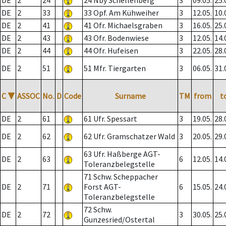
DE
2
24
24 Nby Schellenberg
3
09.05.
25.
DE
2
33
33 Opf. Am Kühweiher
3
12.05.
10.
DE
2
41
41 Ofr. Michaelsgraben
3
16.05.
25.
DE
2
43
43 Ofr. Bodenwiese
3
12.05.
14.
DE
2
44
44 Ofr. Hufeisen
3
22.05.
28.
DE
2
51
51 Mfr. Tiergarten
3
06.05.
31.
C
▼
ASSOC
No.
D
Code
Surname
TM
from
t
DE
2
61
61 Ufr. Spessart
3
19.05.
28.
DE
2
62
62 Ufr. Gramschatzer Wald
3
20.05.
29.
63 Ufr. Haßberge AGT-
DE
2
63
6
12.05.
14.
Toleranzbelegstelle
71 Schw. Scheppacher
DE
2
71
Forst AGT-
6
15.05.
24.
Toleranzbelegstelle
72 Schw.
DE
2
72
3
30.05.
25.
Gunzesried/Ostertal