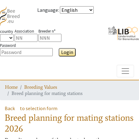
Language
:
Association
Breeder n°
country
Password
Login
Toggle
Home
Breeding Values
Breed planning for mating stations
Back
to selection form
Breed planning for mating stations
2026