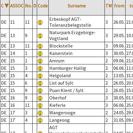
C
▼
ASSOC
No.
D
Code
Surname
TM
from
t
Erbeskopf AGT-
DE
11
11
3
26.05.
21.
Toleranzbelegstelle
Naturpark Erzgebirge-
DE
13
9
3
29.05.
10.
Vogtland
DE
13
11
Blockstelle
3
09.06.
21.
DE
14
1
Kaiserstein
3
30.05.
27.
DE
15
1
Amrum
2
09.06.
21.
DE
15
3
Hamburger Hallig
2
06.06.
11.
DE
15
4
Helgoland
2
13.05.
31.
DE
15
6
List auf Sylt
2
26.05.
20.
DE
15
9
Puan Klent / Sylt
2
26.05.
15.
DE
16
9
Oberhof
3
30.05.
01.
DE
16
11
Kieferle
3
06.06.
25.
DE
17
3
Wangerooge
2
24.05.
29.
DE
17
4
Langeoog
2
31.05.
09.
AGT