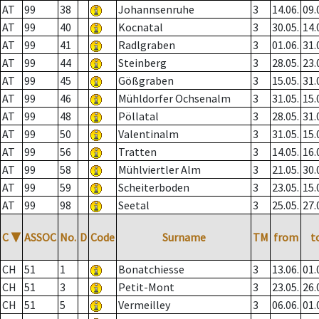
AT
99
38
Johannsenruhe
3
14.06.
09.
AT
99
40
Kocnatal
3
30.05.
14.
AT
99
41
Radlgraben
3
01.06.
31.
AT
99
44
Steinberg
3
28.05.
23.
AT
99
45
Gößgraben
3
15.05.
31.
AT
99
46
Mühldorfer Ochsenalm
3
31.05.
15.
AT
99
48
Pöllatal
3
28.05.
31.
AT
99
50
Valentinalm
3
31.05.
15.
AT
99
56
Tratten
3
14.05.
16.
AT
99
58
Mühlviertler Alm
3
21.05.
30.
AT
99
59
Scheiterboden
3
23.05.
15.
AT
99
98
Seetal
3
25.05.
27.
C
▼
ASSOC
No.
D
Code
Surname
TM
from
t
CH
51
1
Bonatchiesse
3
13.06.
01.
CH
51
3
Petit-Mont
3
23.05.
26.
CH
51
5
Vermeilley
3
06.06.
01.