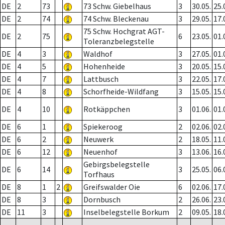
DE
2
73
73 Schw. Giebelhaus
3
30.05.
25.
DE
2
74
74 Schw. Bleckenau
3
29.05.
17.
75 Schw. Hochgrat AGT-
DE
2
75
6
23.05.
01.
Toleranzbelegstelle
DE
4
3
Waldhof
3
27.05.
01.
DE
4
5
Hohenheide
3
20.05.
15.
DE
4
7
Lattbusch
3
22.05.
17.
DE
4
8
Schorfheide-Wildfang
3
15.05.
15.
DE
4
10
Rotkäppchen
3
01.06.
01.
DE
6
1
Spiekeroog
2
02.06.
02.
DE
6
2
Neuwerk
2
18.05.
11.
DE
6
12
Neuenhof
3
13.06.
16.
Gebirgsbelegstelle
DE
6
14
3
25.05.
06.
Torfhaus
DE
8
1
2
Greifswalder Oie
6
02.06.
17.
DE
8
3
Dornbusch
2
26.06.
23.
DE
11
3
Inselbelegstelle Borkum
2
09.05.
18.