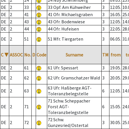
DE
2
24
24 Nby Schellenberg
3
09.05.
25.
DE
2
33
33 Opf. Am Kühweiher
3
12.05.
10.
DE
2
41
41 Ofr. Michaelsgraben
3
16.05.
25.
DE
2
43
43 Ofr. Bodenwiese
3
12.05.
14.
DE
2
44
44 Ofr. Hufeisen
3
22.05.
28.
DE
2
51
51 Mfr. Tiergarten
3
06.05.
31.
C
▼
ASSOC
No.
D
Code
Surname
TM
from
t
DE
2
61
61 Ufr. Spessart
3
19.05.
28.
DE
2
62
62 Ufr. Gramschatzer Wald
3
20.05.
29.
63 Ufr. Haßberge AGT-
DE
2
63
6
12.05.
14.
Toleranzbelegstelle
71 Schw. Scheppacher
DE
2
71
Forst AGT-
6
15.05.
24.
Toleranzbelegstelle
72 Schw.
DE
2
72
3
30.05.
25.
Gunzesried/Ostertal