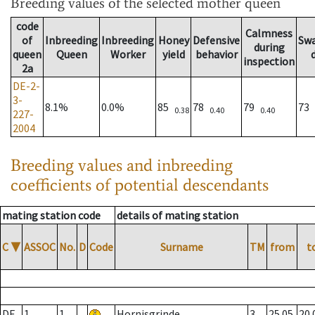
Breeding values
of the selected mother queen
code
Calmness
of
Inbreeding
Inbreeding
Honey
Defensive
Sw
during
queen
Queen
Worker
yield
behavior
inspection
2a
DE-2-
3-
8.1%
0.0%
85
78
79
73
0.38
0.40
0.40
227-
2004
Breeding values and inbreeding
coefficients of potential descendants
mating station code
details of mating station
C
▼
ASSOC
No.
D
Code
Surname
TM
from
t
DE
1
1
Hornisgrinde
3
25.05.
20.