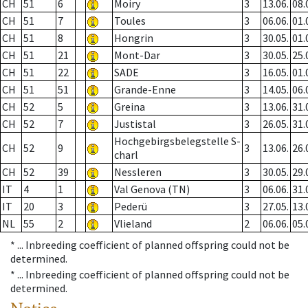
CH
51
6
Moiry
3
13.06.
08.
CH
51
7
Toules
3
06.06.
01.
CH
51
8
Hongrin
3
30.05.
01.
CH
51
21
Mont-Dar
3
30.05.
25.
CH
51
22
SADE
3
16.05.
01.
CH
51
51
Grande-Enne
3
14.05.
06.
CH
52
5
Greina
3
13.06.
31.
CH
52
7
Justistal
3
26.05.
31.
Hochgebirgsbelegstelle S-
CH
52
9
3
13.06.
26.
charl
CH
52
39
Nessleren
3
30.05.
29.
IT
4
1
Val Genova (TN)
3
06.06.
31.
IT
20
3
Pederü
3
27.05.
13.
NL
55
2
Vlieland
2
06.06.
05.
* ...
Inbreeding coefficient of planned offspring could not be
determined.
* ...
Inbreeding coefficient of planned offspring could not be
determined.