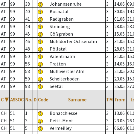
AT
99
38
Johannsenruhe
3
14.06.
09.
AT
99
40
Kocnatal
3
30.05.
14.
AT
99
41
Radlgraben
3
01.06.
31.
AT
99
44
Steinberg
3
28.05.
23.
AT
99
45
Gößgraben
3
15.05.
31.
AT
99
46
Mühldorfer Ochsenalm
3
31.05.
15.
AT
99
48
Pöllatal
3
28.05.
31.
AT
99
50
Valentinalm
3
31.05.
15.
AT
99
56
Tratten
3
14.05.
16.
AT
99
58
Mühlviertler Alm
3
21.05.
30.
AT
99
59
Scheiterboden
3
23.05.
15.
AT
99
98
Seetal
3
25.05.
27.
C
▼
ASSOC
No.
D
Code
Surname
TM
from
t
CH
51
1
Bonatchiesse
3
13.06.
01.
CH
51
3
Petit-Mont
3
23.05.
26.
CH
51
5
Vermeilley
3
06.06.
01.