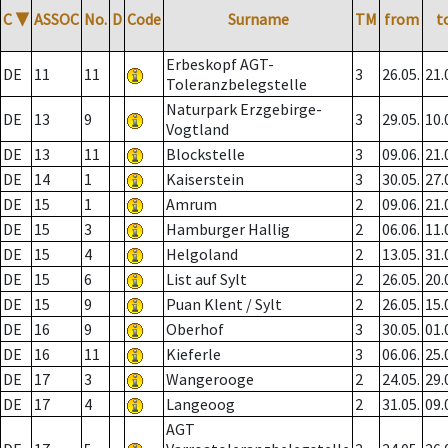
C
▼
ASSOC
No.
D
Code
Surname
TM
from
t
Erbeskopf AGT-
DE
11
11
3
26.05.
21.
Toleranzbelegstelle
Naturpark Erzgebirge-
DE
13
9
3
29.05.
10.
Vogtland
DE
13
11
Blockstelle
3
09.06.
21.
DE
14
1
Kaiserstein
3
30.05.
27.
DE
15
1
Amrum
2
09.06.
21.
DE
15
3
Hamburger Hallig
2
06.06.
11.
DE
15
4
Helgoland
2
13.05.
31.
DE
15
6
List auf Sylt
2
26.05.
20.
DE
15
9
Puan Klent / Sylt
2
26.05.
15.
DE
16
9
Oberhof
3
30.05.
01.
DE
16
11
Kieferle
3
06.06.
25.
DE
17
3
Wangerooge
2
24.05.
29.
DE
17
4
Langeoog
2
31.05.
09.
AGT