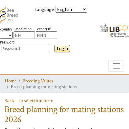
Language
:
Association
Breeder n°
country
Password
Login
Toggle
Home
Breeding Values
Breed planning for mating stations
Back
to selection form
Breed planning for mating stations
2026