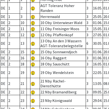
AGT Toleranz Hoher
DE
1
2
3
16.05.
01.
Randen
DE
1
3
Herrenwald
3
25.05.
20.
DE
2
10
10 Oby. Unterwieser Wald
3
01.06.
15.
DE
2
11
11 Oby. Freisinger Moos
3
15.05.
31.
DE
2
12
12 Oby. Pfaffenkopf
3
27.05.
01.
13 Oby. An den 3 Wassern
DE
2
13
6
30.05.
01.
AGT-Toleranzbelegstelle
DE
2
15
15 Oby. Sonnwendjoch
3
01.06.
20.
DE
2
16
16 Oby. Raggert
3
01.06.
01.
DE
2
18
18 Oby. Sauschütt
3
16.05.
01.
DE
2
19
19 Oby. Wendelstein
3
22.05.
31.
21 Nby. Rachel-
DE
2
21
3
13.05.
08.
Diensthütte
DE
2
22
22 Nby Bramandlberg
3
09.05.
25.
DE
2
23
23 Nby Königswald
3
29.04.
15.