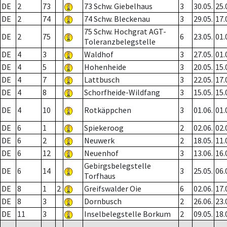
DE
2
73
73 Schw. Giebelhaus
3
30.05.
25.
DE
2
74
74 Schw. Bleckenau
3
29.05.
17.
75 Schw. Hochgrat AGT-
DE
2
75
6
23.05.
01.
Toleranzbelegstelle
DE
4
3
Waldhof
3
27.05.
01.
DE
4
5
Hohenheide
3
20.05.
15.
DE
4
7
Lattbusch
3
22.05.
17.
DE
4
8
Schorfheide-Wildfang
3
15.05.
15.
DE
4
10
Rotkäppchen
3
01.06.
01.
DE
6
1
Spiekeroog
2
02.06.
02.
DE
6
2
Neuwerk
2
18.05.
11.
DE
6
12
Neuenhof
3
13.06.
16.
Gebirgsbelegstelle
DE
6
14
3
25.05.
06.
Torfhaus
DE
8
1
2
Greifswalder Oie
6
02.06.
17.
DE
8
3
Dornbusch
2
26.06.
23.
DE
11
3
Inselbelegstelle Borkum
2
09.05.
18.