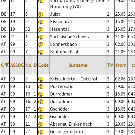
DE
17
5
Varroatoleranzbelegstelle
2
24.05.
26.
Norderney (70)
DE
17
6
Juist
2
25.05.
26.
DE
19
51
Eisbachtal
3
15.05.
21.
DE
19
52
Hasental
3
15.05.
17.
DE
41
1
Sächsische Schweiz
6
31.05.
05.
AT
99
6
Löhnersbach
3
02.06.
30.
AT
99
7
Blühnbachtal
3
31.05.
26.
C
▼
ASSOC
No.
D
Code
Surname
TM
from
t
AT
99
8
Kristeinertal - Osttirol
3
02.06.
28.
AT
99
13
Pusterwald
3
29.05.
31.
AT
99
16
1
Dürradmer
3
15.05.
04.
AT
99
16
2
Dürradmer
3
09.06.
04.
AT
99
17
1
Gschöder
3
15.05.
04.
AT
99
17
2
Gschöder
3
09.06.
04.
AT
99
21
Abtenau Zinkenbach
3
29.05.
28.
AT
99
27
Geiselgrundalm
3
29.05.
28.