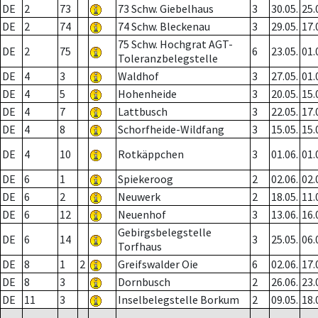
DE
2
73
73 Schw. Giebelhaus
3
30.05.
25.
DE
2
74
74 Schw. Bleckenau
3
29.05.
17.
75 Schw. Hochgrat AGT-
DE
2
75
6
23.05.
01.
Toleranzbelegstelle
DE
4
3
Waldhof
3
27.05.
01.
DE
4
5
Hohenheide
3
20.05.
15.
DE
4
7
Lattbusch
3
22.05.
17.
DE
4
8
Schorfheide-Wildfang
3
15.05.
15.
DE
4
10
Rotkäppchen
3
01.06.
01.
DE
6
1
Spiekeroog
2
02.06.
02.
DE
6
2
Neuwerk
2
18.05.
11.
DE
6
12
Neuenhof
3
13.06.
16.
Gebirgsbelegstelle
DE
6
14
3
25.05.
06.
Torfhaus
DE
8
1
2
Greifswalder Oie
6
02.06.
17.
DE
8
3
Dornbusch
2
26.06.
23.
DE
11
3
Inselbelegstelle Borkum
2
09.05.
18.