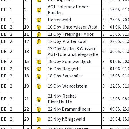
AGT Toleranz Hoher
DE
1
2
3
16.05.
01.
Randen
DE
1
3
Herrenwald
3
25.05.
20.
DE
2
10
10 Oby. Unterwieser Wald
3
01.06.
15.
DE
2
11
11 Oby. Freisinger Moos
3
15.05.
31.
DE
2
12
12 Oby. Pfaffenkopf
3
27.05.
01.
13 Oby. An den 3 Wassern
DE
2
13
6
30.05.
01.
AGT-Toleranzbelegstelle
DE
2
15
15 Oby. Sonnwendjoch
3
01.06.
20.
DE
2
16
16 Oby. Raggert
3
01.06.
01.
DE
2
18
18 Oby. Sauschütt
3
16.05.
01.
DE
2
19
19 Oby. Wendelstein
3
22.05.
31.
21 Nby. Rachel-
DE
2
21
3
13.05.
08.
Diensthütte
DE
2
22
22 Nby Bramandlberg
3
09.05.
25.
DE
2
23
23 Nby Königswald
3
29.04.
15.