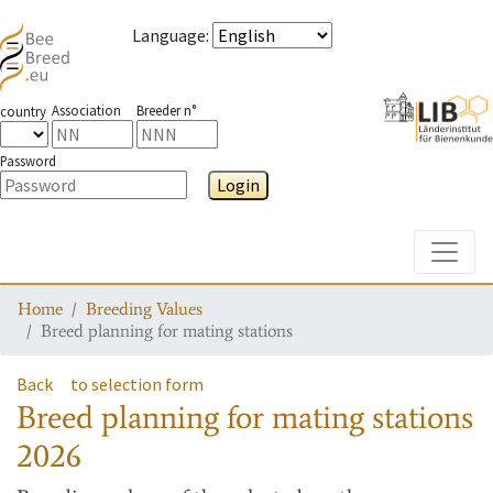
Language
:
Association
Breeder n°
country
Password
Login
Toggle
Home
Breeding Values
Breed planning for mating stations
Back
to selection form
Breed planning for mating stations
2026