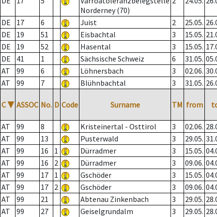
DE
17
5
Varroatoleranzbelegstelle
2
24.05.
26.
Norderney (70)
DE
17
6
Juist
2
25.05.
26.
DE
19
51
Eisbachtal
3
15.05.
21.
DE
19
52
Hasental
3
15.05.
17.
DE
41
1
Sächsische Schweiz
6
31.05.
05.
AT
99
6
Löhnersbach
3
02.06.
30.
AT
99
7
Blühnbachtal
3
31.05.
26.
C
▼
ASSOC
No.
D
Code
Surname
TM
from
t
AT
99
8
Kristeinertal - Osttirol
3
02.06.
28.
AT
99
13
Pusterwald
3
29.05.
31.
AT
99
16
1
Dürradmer
3
15.05.
04.
AT
99
16
2
Dürradmer
3
09.06.
04.
AT
99
17
1
Gschöder
3
15.05.
04.
AT
99
17
2
Gschöder
3
09.06.
04.
AT
99
21
Abtenau Zinkenbach
3
29.05.
28.
AT
99
27
Geiselgrundalm
3
29.05.
28.