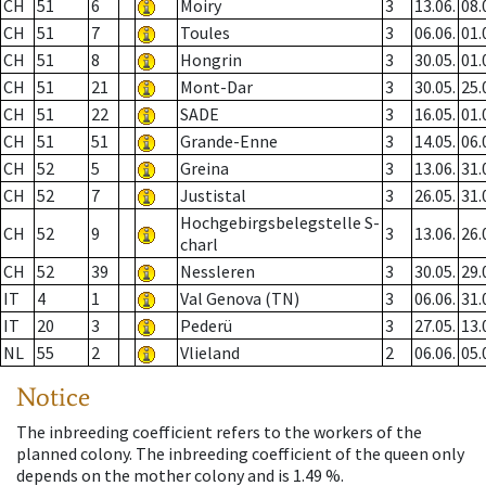
CH
51
6
Moiry
3
13.06.
08.
CH
51
7
Toules
3
06.06.
01.
CH
51
8
Hongrin
3
30.05.
01.
CH
51
21
Mont-Dar
3
30.05.
25.
CH
51
22
SADE
3
16.05.
01.
CH
51
51
Grande-Enne
3
14.05.
06.
CH
52
5
Greina
3
13.06.
31.
CH
52
7
Justistal
3
26.05.
31.
Hochgebirgsbelegstelle S-
CH
52
9
3
13.06.
26.
charl
CH
52
39
Nessleren
3
30.05.
29.
IT
4
1
Val Genova (TN)
3
06.06.
31.
IT
20
3
Pederü
3
27.05.
13.
NL
55
2
Vlieland
2
06.06.
05.
Notice
The inbreeding coefficient refers to the workers of the
planned colony. The inbreeding coefficient of the queen only
depends on the mother colony and is 1.49 %.