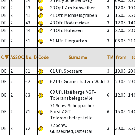
DE
2
24
24 Nby Schellenberg
3
09.05.
25.
DE
2
33
33 Opf. Am Kühweiher
3
12.05.
10.
DE
2
41
41 Ofr. Michaelsgraben
3
16.05.
25.
DE
2
43
43 Ofr. Bodenwiese
3
12.05.
14.
DE
2
44
44 Ofr. Hufeisen
3
22.05.
28.
DE
2
51
51 Mfr. Tiergarten
3
06.05.
31.
C
▼
ASSOC
No.
D
Code
Surname
TM
from
t
DE
2
61
61 Ufr. Spessart
3
19.05.
28.
DE
2
62
62 Ufr. Gramschatzer Wald
3
20.05.
29.
63 Ufr. Haßberge AGT-
DE
2
63
6
12.05.
14.
Toleranzbelegstelle
71 Schw. Scheppacher
DE
2
71
Forst AGT-
6
15.05.
24.
Toleranzbelegstelle
72 Schw.
DE
2
72
3
30.05.
25.
Gunzesried/Ostertal