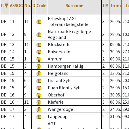
C
▼
ASSOC
No.
D
Code
Surname
TM
from
t
Erbeskopf AGT-
DE
11
11
3
26.05.
21.
Toleranzbelegstelle
Naturpark Erzgebirge-
DE
13
9
3
29.05.
10.
Vogtland
DE
13
11
Blockstelle
3
09.06.
21.
DE
14
1
Kaiserstein
3
30.05.
27.
DE
15
1
Amrum
2
09.06.
21.
DE
15
3
Hamburger Hallig
2
06.06.
11.
DE
15
4
Helgoland
2
13.05.
31.
DE
15
6
List auf Sylt
2
26.05.
20.
DE
15
9
Puan Klent / Sylt
2
26.05.
15.
DE
16
9
Oberhof
3
30.05.
01.
DE
16
11
Kieferle
3
06.06.
25.
DE
17
3
Wangerooge
2
24.05.
29.
DE
17
4
Langeoog
2
31.05.
09.
AGT