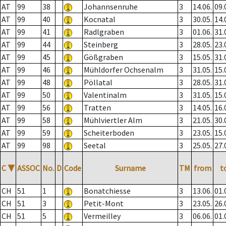
AT
99
38
Johannsenruhe
3
14.06.
09.
AT
99
40
Kocnatal
3
30.05.
14.
AT
99
41
Radlgraben
3
01.06.
31.
AT
99
44
Steinberg
3
28.05.
23.
AT
99
45
Gößgraben
3
15.05.
31.
AT
99
46
Mühldorfer Ochsenalm
3
31.05.
15.
AT
99
48
Pöllatal
3
28.05.
31.
AT
99
50
Valentinalm
3
31.05.
15.
AT
99
56
Tratten
3
14.05.
16.
AT
99
58
Mühlviertler Alm
3
21.05.
30.
AT
99
59
Scheiterboden
3
23.05.
15.
AT
99
98
Seetal
3
25.05.
27.
C
▼
ASSOC
No.
D
Code
Surname
TM
from
t
CH
51
1
Bonatchiesse
3
13.06.
01.
CH
51
3
Petit-Mont
3
23.05.
26.
CH
51
5
Vermeilley
3
06.06.
01.