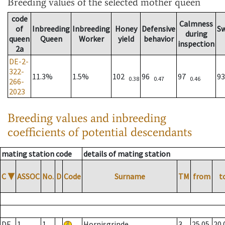
Breeding values
of the selected mother queen
code
Calmness
of
Inbreeding
Inbreeding
Honey
Defensive
S
during
queen
Queen
Worker
yield
behavior
inspection
2a
DE-2-
322-
11.3%
1.5%
102
96
97
9
0.38
0.47
0.46
266-
2023
Breeding values and inbreeding
coefficients of potential descendants
mating station code
details of mating station
C
▼
ASSOC
No.
D
Code
Surname
TM
from
t
DE
1
1
Hornisgrinde
3
25.05.
20.