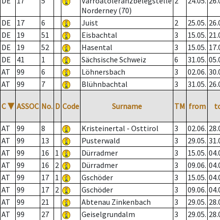
DE
17
5
Varroatoleranzbelegstelle
2
24.05.
26.
Norderney (70)
DE
17
6
Juist
2
25.05.
26.
DE
19
51
Eisbachtal
3
15.05.
21.
DE
19
52
Hasental
3
15.05.
17.
DE
41
1
Sächsische Schweiz
6
31.05.
05.
AT
99
6
Löhnersbach
3
02.06.
30.
AT
99
7
Blühnbachtal
3
31.05.
26.
C
▼
ASSOC
No.
D
Code
Surname
TM
from
t
AT
99
8
Kristeinertal - Osttirol
3
02.06.
28.
AT
99
13
Pusterwald
3
29.05.
31.
AT
99
16
1
Dürradmer
3
15.05.
04.
AT
99
16
2
Dürradmer
3
09.06.
04.
AT
99
17
1
Gschöder
3
15.05.
04.
AT
99
17
2
Gschöder
3
09.06.
04.
AT
99
21
Abtenau Zinkenbach
3
29.05.
28.
AT
99
27
Geiselgrundalm
3
29.05.
28.