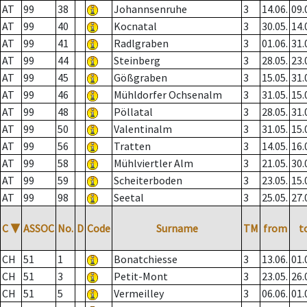
AT
99
38
Johannsenruhe
3
14.06.
09.
AT
99
40
Kocnatal
3
30.05.
14.
AT
99
41
Radlgraben
3
01.06.
31.
AT
99
44
Steinberg
3
28.05.
23.
AT
99
45
Gößgraben
3
15.05.
31.
AT
99
46
Mühldorfer Ochsenalm
3
31.05.
15.
AT
99
48
Pöllatal
3
28.05.
31.
AT
99
50
Valentinalm
3
31.05.
15.
AT
99
56
Tratten
3
14.05.
16.
AT
99
58
Mühlviertler Alm
3
21.05.
30.
AT
99
59
Scheiterboden
3
23.05.
15.
AT
99
98
Seetal
3
25.05.
27.
C
▼
ASSOC
No.
D
Code
Surname
TM
from
t
CH
51
1
Bonatchiesse
3
13.06.
01.
CH
51
3
Petit-Mont
3
23.05.
26.
CH
51
5
Vermeilley
3
06.06.
01.