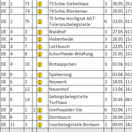
DE
2
73
73 Schw. Giebelhaus
3
30.05.
25.
DE
2
74
74 Schw. Bleckenau
3
29.05.
17.
75 Schw. Hochgrat AGT-
DE
2
75
6
23.05.
01.
Toleranzbelegstelle
DE
4
3
Waldhof
3
27.05.
01.
DE
4
5
Hohenheide
3
20.05.
15.
DE
4
7
Lattbusch
3
22.05.
17.
DE
4
8
Schorfheide-Wildfang
3
15.05.
15.
DE
4
10
Rotkäppchen
3
01.06.
01.
DE
6
1
Spiekeroog
2
02.06.
02.
DE
6
2
Neuwerk
2
18.05.
11.
DE
6
12
Neuenhof
3
13.06.
16.
Gebirgsbelegstelle
DE
6
14
3
25.05.
06.
Torfhaus
DE
8
1
2
Greifswalder Oie
6
02.06.
17.
DE
8
3
Dornbusch
2
26.06.
23.
DE
11
3
Inselbelegstelle Borkum
2
09.05.
18.