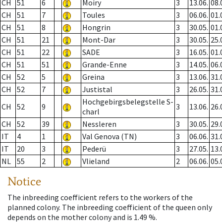
CH
51
6
Moiry
3
13.06.
08.
CH
51
7
Toules
3
06.06.
01.
CH
51
8
Hongrin
3
30.05.
01.
CH
51
21
Mont-Dar
3
30.05.
25.
CH
51
22
SADE
3
16.05.
01.
CH
51
51
Grande-Enne
3
14.05.
06.
CH
52
5
Greina
3
13.06.
31.
CH
52
7
Justistal
3
26.05.
31.
Hochgebirgsbelegstelle S-
CH
52
9
3
13.06.
26.
charl
CH
52
39
Nessleren
3
30.05.
29.
IT
4
1
Val Genova (TN)
3
06.06.
31.
IT
20
3
Pederü
3
27.05.
13.
NL
55
2
Vlieland
2
06.06.
05.
Notice
The inbreeding coefficient refers to the workers of the
planned colony. The inbreeding coefficient of the queen only
depends on the mother colony and is 1.49 %.