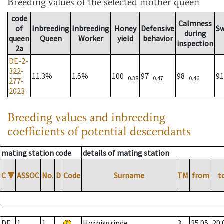
Breeding values
of the selected mother queen
code
Calmness
of
Inbreeding
Inbreeding
Honey
Defensive
S
during
queen
Queen
Worker
yield
behavior
inspection
2a
DE-2-
322-
11.3%
1.5%
100
97
98
9
0.38
0.47
0.46
277-
2023
Breeding values and inbreeding
coefficients of potential descendants
mating station code
details of mating station
C
▼
ASSOC
No.
D
Code
Surname
TM
from
t
DE
1
1
Hornisgrinde
3
25.05.
20.