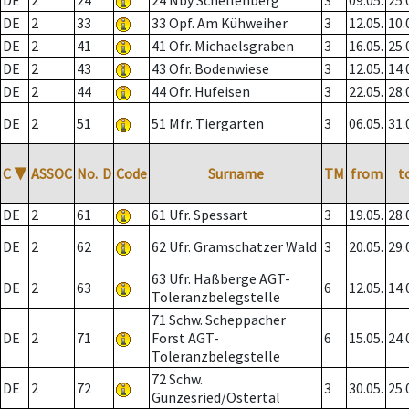
DE
2
24
24 Nby Schellenberg
3
09.05.
25.
DE
2
33
33 Opf. Am Kühweiher
3
12.05.
10.
DE
2
41
41 Ofr. Michaelsgraben
3
16.05.
25.
DE
2
43
43 Ofr. Bodenwiese
3
12.05.
14.
DE
2
44
44 Ofr. Hufeisen
3
22.05.
28.
DE
2
51
51 Mfr. Tiergarten
3
06.05.
31.
C
▼
ASSOC
No.
D
Code
Surname
TM
from
t
DE
2
61
61 Ufr. Spessart
3
19.05.
28.
DE
2
62
62 Ufr. Gramschatzer Wald
3
20.05.
29.
63 Ufr. Haßberge AGT-
DE
2
63
6
12.05.
14.
Toleranzbelegstelle
71 Schw. Scheppacher
DE
2
71
Forst AGT-
6
15.05.
24.
Toleranzbelegstelle
72 Schw.
DE
2
72
3
30.05.
25.
Gunzesried/Ostertal