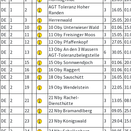
AGT Toleranz Hoher
DE
1
2
3
16.05.
01.
Randen
DE
1
3
Herrenwald
3
25.05.
20.
DE
2
10
10 Oby. Unterwieser Wald
3
01.06.
15.
DE
2
11
11 Oby. Freisinger Moos
3
15.05.
31.
DE
2
12
12 Oby. Pfaffenkopf
3
27.05.
01.
13 Oby. An den 3 Wassern
DE
2
13
6
30.05.
01.
AGT-Toleranzbelegstelle
DE
2
15
15 Oby. Sonnwendjoch
3
01.06.
20.
DE
2
16
16 Oby. Raggert
3
01.06.
01.
DE
2
18
18 Oby. Sauschütt
3
16.05.
01.
DE
2
19
19 Oby. Wendelstein
3
22.05.
31.
21 Nby. Rachel-
DE
2
21
3
13.05.
08.
Diensthütte
DE
2
22
22 Nby Bramandlberg
3
09.05.
25.
DE
2
23
23 Nby Königswald
3
29.04.
15.