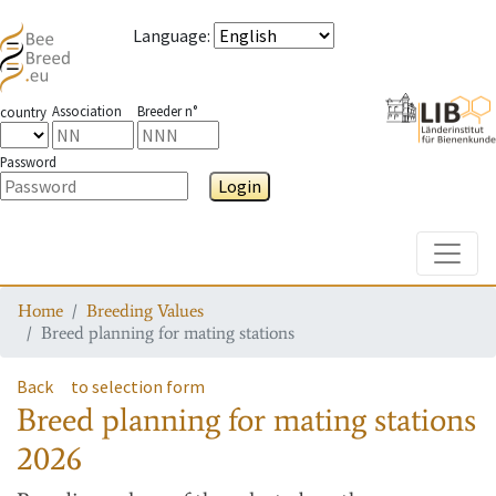
Language
:
Association
Breeder n°
country
Password
Login
Toggle
Home
Breeding Values
Breed planning for mating stations
Back
to selection form
Breed planning for mating stations
2026