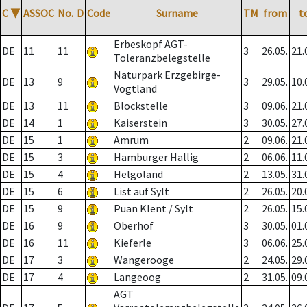
C
▼
ASSOC
No.
D
Code
Surname
TM
from
t
Erbeskopf AGT-
DE
11
11
3
26.05.
21.
Toleranzbelegstelle
Naturpark Erzgebirge-
DE
13
9
3
29.05.
10.
Vogtland
DE
13
11
Blockstelle
3
09.06.
21.
DE
14
1
Kaiserstein
3
30.05.
27.
DE
15
1
Amrum
2
09.06.
21.
DE
15
3
Hamburger Hallig
2
06.06.
11.
DE
15
4
Helgoland
2
13.05.
31.
DE
15
6
List auf Sylt
2
26.05.
20.
DE
15
9
Puan Klent / Sylt
2
26.05.
15.
DE
16
9
Oberhof
3
30.05.
01.
DE
16
11
Kieferle
3
06.06.
25.
DE
17
3
Wangerooge
2
24.05.
29.
DE
17
4
Langeoog
2
31.05.
09.
AGT