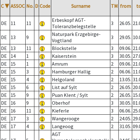
C
▼
ASSOC
No.
D
Code
Surname
TM
from
t
Erbeskopf AGT-
DE
11
11
3
26.05.
21.
Toleranzbelegstelle
Naturpark Erzgebirge-
DE
13
9
3
29.05.
10.
Vogtland
DE
13
11
Blockstelle
3
09.06.
21.
DE
14
1
Kaiserstein
3
30.05.
27.
DE
15
1
Amrum
2
09.06.
21.
DE
15
3
Hamburger Hallig
2
06.06.
11.
DE
15
4
Helgoland
2
13.05.
31.
DE
15
6
List auf Sylt
2
26.05.
20.
DE
15
9
Puan Klent / Sylt
2
26.05.
15.
DE
16
9
Oberhof
3
30.05.
01.
DE
16
11
Kieferle
3
06.06.
25.
DE
17
3
Wangerooge
2
24.05.
29.
DE
17
4
Langeoog
2
31.05.
09.
AGT