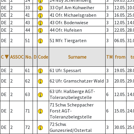
DE
2
24
24 Nby Schellenberg
3
09.05.
25.
DE
2
33
33 Opf. Am Kühweiher
3
12.05.
10.
DE
2
41
41 Ofr. Michaelsgraben
3
16.05.
25.
DE
2
43
43 Ofr. Bodenwiese
3
12.05.
14.
DE
2
44
44 Ofr. Hufeisen
3
22.05.
28.
DE
2
51
51 Mfr. Tiergarten
3
06.05.
31.
C
▼
ASSOC
No.
D
Code
Surname
TM
from
t
DE
2
61
61 Ufr. Spessart
3
19.05.
28.
DE
2
62
62 Ufr. Gramschatzer Wald
3
20.05.
29.
63 Ufr. Haßberge AGT-
DE
2
63
6
12.05.
14.
Toleranzbelegstelle
71 Schw. Scheppacher
DE
2
71
Forst AGT-
6
15.05.
24.
Toleranzbelegstelle
72 Schw.
DE
2
72
3
30.05.
25.
Gunzesried/Ostertal