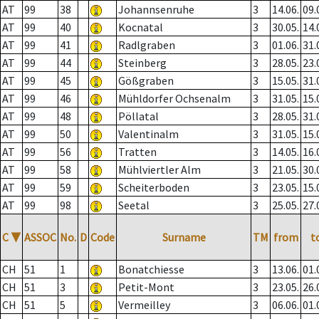
AT
99
38
Johannsenruhe
3
14.06.
09.
AT
99
40
Kocnatal
3
30.05.
14.
AT
99
41
Radlgraben
3
01.06.
31.
AT
99
44
Steinberg
3
28.05.
23.
AT
99
45
Gößgraben
3
15.05.
31.
AT
99
46
Mühldorfer Ochsenalm
3
31.05.
15.
AT
99
48
Pöllatal
3
28.05.
31.
AT
99
50
Valentinalm
3
31.05.
15.
AT
99
56
Tratten
3
14.05.
16.
AT
99
58
Mühlviertler Alm
3
21.05.
30.
AT
99
59
Scheiterboden
3
23.05.
15.
AT
99
98
Seetal
3
25.05.
27.
C
▼
ASSOC
No.
D
Code
Surname
TM
from
t
CH
51
1
Bonatchiesse
3
13.06.
01.
CH
51
3
Petit-Mont
3
23.05.
26.
CH
51
5
Vermeilley
3
06.06.
01.