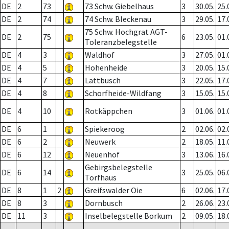
DE
2
73
73 Schw. Giebelhaus
3
30.05.
25.
DE
2
74
74 Schw. Bleckenau
3
29.05.
17.
75 Schw. Hochgrat AGT-
DE
2
75
6
23.05.
01.
Toleranzbelegstelle
DE
4
3
Waldhof
3
27.05.
01.
DE
4
5
Hohenheide
3
20.05.
15.
DE
4
7
Lattbusch
3
22.05.
17.
DE
4
8
Schorfheide-Wildfang
3
15.05.
15.
DE
4
10
Rotkäppchen
3
01.06.
01.
DE
6
1
Spiekeroog
2
02.06.
02.
DE
6
2
Neuwerk
2
18.05.
11.
DE
6
12
Neuenhof
3
13.06.
16.
Gebirgsbelegstelle
DE
6
14
3
25.05.
06.
Torfhaus
DE
8
1
2
Greifswalder Oie
6
02.06.
17.
DE
8
3
Dornbusch
2
26.06.
23.
DE
11
3
Inselbelegstelle Borkum
2
09.05.
18.