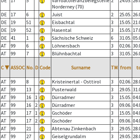
DE
17
5
Varroatoleranzbelegstelle
2
24.05.
26.
Norderney (70)
DE
17
6
Juist
2
25.05.
26.
DE
19
51
Eisbachtal
3
15.05.
21.
DE
19
52
Hasental
3
15.05.
17.
DE
41
1
Sächsische Schweiz
6
31.05.
05.
AT
99
6
Löhnersbach
3
02.06.
30.
AT
99
7
Blühnbachtal
3
31.05.
26.
C
▼
ASSOC
No.
D
Code
Surname
TM
from
t
AT
99
8
Kristeinertal - Osttirol
3
02.06.
28.
AT
99
13
Pusterwald
3
29.05.
31.
AT
99
16
1
Dürradmer
3
15.05.
04.
AT
99
16
2
Dürradmer
3
09.06.
04.
AT
99
17
1
Gschöder
3
15.05.
04.
AT
99
17
2
Gschöder
3
09.06.
04.
AT
99
21
Abtenau Zinkenbach
3
29.05.
28.
AT
99
27
Geiselgrundalm
3
29.05.
28.