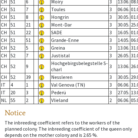
CH
51
6
Moiry
3
13.06.
08.
CH
51
7
Toules
3
06.06.
01.
CH
51
8
Hongrin
3
30.05.
01.
CH
51
21
Mont-Dar
3
30.05.
25.
CH
51
22
SADE
3
16.05.
01.
CH
51
51
Grande-Enne
3
14.05.
06.
CH
52
5
Greina
3
13.06.
31.
CH
52
7
Justistal
3
26.05.
31.
Hochgebirgsbelegstelle S-
CH
52
9
3
13.06.
26.
charl
CH
52
39
Nessleren
3
30.05.
29.
IT
4
1
Val Genova (TN)
3
06.06.
31.
IT
20
3
Pederü
3
27.05.
13.
NL
55
2
Vlieland
2
06.06.
05.
Notice
The inbreeding coefficient refers to the workers of the
planned colony. The inbreeding coefficient of the queen only
depends on the mother colony and is 2.65 %.