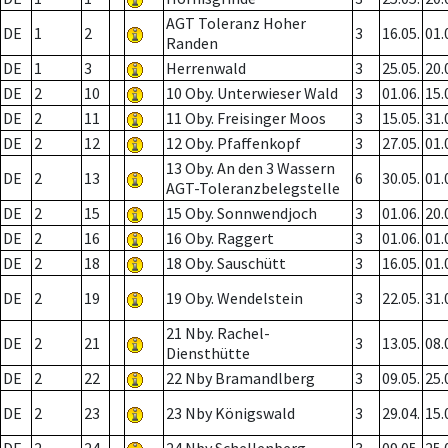
AGT Toleranz Hoher
DE
1
2
3
16.05.
01.
Randen
DE
1
3
Herrenwald
3
25.05.
20.
DE
2
10
10 Oby. Unterwieser Wald
3
01.06.
15.
DE
2
11
11 Oby. Freisinger Moos
3
15.05.
31.
DE
2
12
12 Oby. Pfaffenkopf
3
27.05.
01.
13 Oby. An den 3 Wassern
DE
2
13
6
30.05.
01.
AGT-Toleranzbelegstelle
DE
2
15
15 Oby. Sonnwendjoch
3
01.06.
20.
DE
2
16
16 Oby. Raggert
3
01.06.
01.
DE
2
18
18 Oby. Sauschütt
3
16.05.
01.
DE
2
19
19 Oby. Wendelstein
3
22.05.
31.
21 Nby. Rachel-
DE
2
21
3
13.05.
08.
Diensthütte
DE
2
22
22 Nby Bramandlberg
3
09.05.
25.
DE
2
23
23 Nby Königswald
3
29.04.
15.