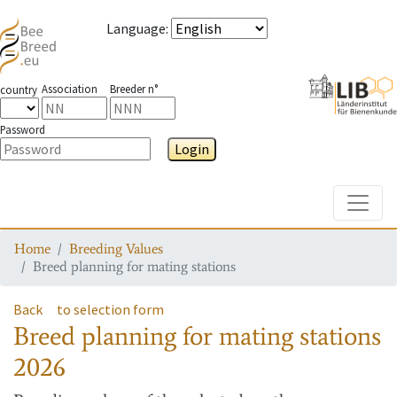
Language
:
Association
Breeder n°
country
Password
Login
Toggle
Home
Breeding Values
Breed planning for mating stations
Back
to selection form
Breed planning for mating stations
2026