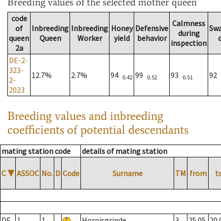
Breeding values
of the selected mother queen
code
Calmness
of
Inbreeding
Inbreeding
Honey
Defensive
Sw
during
queen
Queen
Worker
yield
behavior
inspection
2a
DE-2-
323-
12.7%
2.7%
94
99
93
92
0.42
0.52
0.51
2-
2023
Breeding values and inbreeding
coefficients of potential descendants
mating station code
details of mating station
C
▼
ASSOC
No.
D
Code
Surname
TM
from
t
DE
1
1
Hornisgrinde
3
25.05.
20.