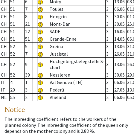
CH
51
6
Moiry
3
13.06.
08.
CH
51
7
Toules
3
06.06.
01.
CH
51
8
Hongrin
3
30.05.
01.
CH
51
21
Mont-Dar
3
30.05.
25.
CH
51
22
SADE
3
16.05.
01.
CH
51
51
Grande-Enne
3
14.05.
06.
CH
52
5
Greina
3
13.06.
31.
CH
52
7
Justistal
3
26.05.
31.
Hochgebirgsbelegstelle S-
CH
52
9
3
13.06.
26.
charl
CH
52
39
Nessleren
3
30.05.
29.
IT
4
1
Val Genova (TN)
3
06.06.
31.
IT
20
3
Pederü
3
27.05.
13.
NL
55
2
Vlieland
2
06.06.
05.
Notice
The inbreeding coefficient refers to the workers of the
planned colony. The inbreeding coefficient of the queen only
depends on the mother colony and is 2.88 %.