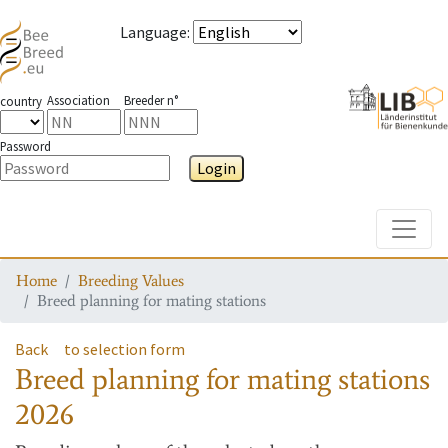
Language
:
Association
Breeder n°
country
Password
Login
Toggle
Home
Breeding Values
Breed planning for mating stations
Back
to selection form
Breed planning for mating stations
2026