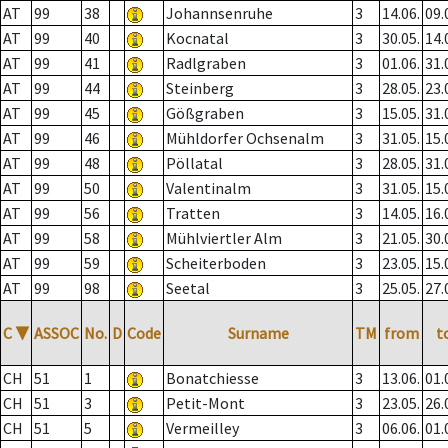
AT
99
38
Johannsenruhe
3
14.06.
09.
AT
99
40
Kocnatal
3
30.05.
14.
AT
99
41
Radlgraben
3
01.06.
31.
AT
99
44
Steinberg
3
28.05.
23.
AT
99
45
Gößgraben
3
15.05.
31.
AT
99
46
Mühldorfer Ochsenalm
3
31.05.
15.
AT
99
48
Pöllatal
3
28.05.
31.
AT
99
50
Valentinalm
3
31.05.
15.
AT
99
56
Tratten
3
14.05.
16.
AT
99
58
Mühlviertler Alm
3
21.05.
30.
AT
99
59
Scheiterboden
3
23.05.
15.
AT
99
98
Seetal
3
25.05.
27.
C
▼
ASSOC
No.
D
Code
Surname
TM
from
t
CH
51
1
Bonatchiesse
3
13.06.
01.
CH
51
3
Petit-Mont
3
23.05.
26.
CH
51
5
Vermeilley
3
06.06.
01.