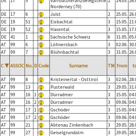
DE
17
5
Varroatoleranzbelegstelle
2
24.05.
26.
Norderney (70)
DE
17
6
Juist
2
25.05.
26.
DE
19
51
Eisbachtal
3
15.05.
21.
DE
19
52
Hasental
3
15.05.
17.
DE
41
1
Sächsische Schweiz
6
31.05.
05.
AT
99
6
Löhnersbach
3
02.06.
30.
AT
99
7
Blühnbachtal
3
31.05.
26.
C
▼
ASSOC
No.
D
Code
Surname
TM
from
t
AT
99
8
Kristeinertal - Osttirol
3
02.06.
28.
AT
99
13
Pusterwald
3
29.05.
31.
AT
99
16
1
Dürradmer
3
15.05.
04.
AT
99
16
2
Dürradmer
3
09.06.
04.
AT
99
17
1
Gschöder
3
15.05.
04.
AT
99
17
2
Gschöder
3
09.06.
04.
AT
99
21
Abtenau Zinkenbach
3
29.05.
28.
AT
99
27
Geiselgrundalm
3
29.05.
28.