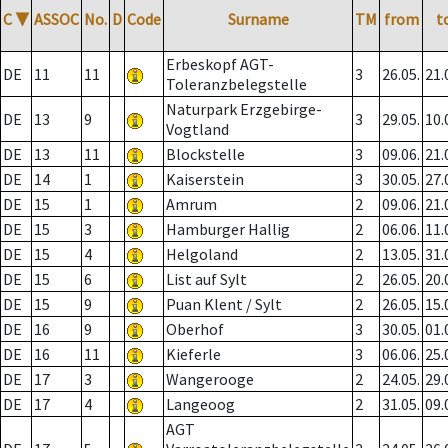
C
▼
ASSOC
No.
D
Code
Surname
TM
from
t
Erbeskopf AGT-
DE
11
11
3
26.05.
21.
Toleranzbelegstelle
Naturpark Erzgebirge-
DE
13
9
3
29.05.
10.
Vogtland
DE
13
11
Blockstelle
3
09.06.
21.
DE
14
1
Kaiserstein
3
30.05.
27.
DE
15
1
Amrum
2
09.06.
21.
DE
15
3
Hamburger Hallig
2
06.06.
11.
DE
15
4
Helgoland
2
13.05.
31.
DE
15
6
List auf Sylt
2
26.05.
20.
DE
15
9
Puan Klent / Sylt
2
26.05.
15.
DE
16
9
Oberhof
3
30.05.
01.
DE
16
11
Kieferle
3
06.06.
25.
DE
17
3
Wangerooge
2
24.05.
29.
DE
17
4
Langeoog
2
31.05.
09.
AGT