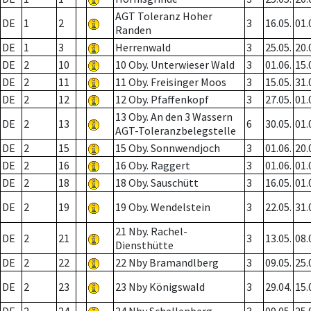
AGT Toleranz Hoher
DE
1
2
3
16.05.
01.
Randen
DE
1
3
Herrenwald
3
25.05.
20.
DE
2
10
10 Oby. Unterwieser Wald
3
01.06.
15.
DE
2
11
11 Oby. Freisinger Moos
3
15.05.
31.
DE
2
12
12 Oby. Pfaffenkopf
3
27.05.
01.
13 Oby. An den 3 Wassern
DE
2
13
6
30.05.
01.
AGT-Toleranzbelegstelle
DE
2
15
15 Oby. Sonnwendjoch
3
01.06.
20.
DE
2
16
16 Oby. Raggert
3
01.06.
01.
DE
2
18
18 Oby. Sauschütt
3
16.05.
01.
DE
2
19
19 Oby. Wendelstein
3
22.05.
31.
21 Nby. Rachel-
DE
2
21
3
13.05.
08.
Diensthütte
DE
2
22
22 Nby Bramandlberg
3
09.05.
25.
DE
2
23
23 Nby Königswald
3
29.04.
15.