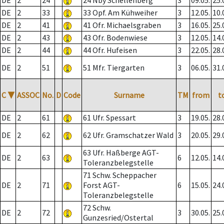
DE
2
24
24 Nby Schellenberg
3
09.05.
25.
DE
2
33
33 Opf. Am Kühweiher
3
12.05.
10.
DE
2
41
41 Ofr. Michaelsgraben
3
16.05.
25.
DE
2
43
43 Ofr. Bodenwiese
3
12.05.
14.
DE
2
44
44 Ofr. Hufeisen
3
22.05.
28.
DE
2
51
51 Mfr. Tiergarten
3
06.05.
31.
C
▼
ASSOC
No.
D
Code
Surname
TM
from
t
DE
2
61
61 Ufr. Spessart
3
19.05.
28.
DE
2
62
62 Ufr. Gramschatzer Wald
3
20.05.
29.
63 Ufr. Haßberge AGT-
DE
2
63
6
12.05.
14.
Toleranzbelegstelle
71 Schw. Scheppacher
DE
2
71
Forst AGT-
6
15.05.
24.
Toleranzbelegstelle
72 Schw.
DE
2
72
3
30.05.
25.
Gunzesried/Ostertal