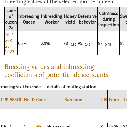
Breeding values
of the selected mother queen
code
Calmness
of
Inbreeding
Inbreeding
Honey
Defensive
Sw
during
queen
Queen
Worker
yield
behavior
inspection
2a
DE-2-
363-
0.3%
2.9%
98
95
92
98
0.39
0.47
0.48
20-
2023
Breeding values and inbreeding
coefficients of potential descendants
mating station code
details of mating station
C
▼
ASSOC
No.
D
Code
Surname
TM
from
t
DE
1
1
Hornisgrinde
3
25.05.
20.