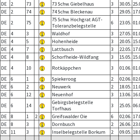
DE
2
73
73 Schw. Giebelhaus
3
30.05.
25.
DE
2
74
74 Schw. Bleckenau
3
29.05.
17.
75 Schw. Hochgrat AGT-
DE
2
75
6
23.05.
01.
Toleranzbelegstelle
DE
4
3
Waldhof
3
27.05.
01.
DE
4
5
Hohenheide
3
20.05.
15.
DE
4
7
Lattbusch
3
22.05.
17.
DE
4
8
Schorfheide-Wildfang
3
15.05.
15.
DE
4
10
Rotkäppchen
3
01.06.
01.
DE
6
1
Spiekeroog
2
02.06.
02.
DE
6
2
Neuwerk
2
18.05.
11.
DE
6
12
Neuenhof
3
13.06.
16.
Gebirgsbelegstelle
DE
6
14
3
25.05.
06.
Torfhaus
DE
8
1
2
Greifswalder Oie
6
02.06.
17.
DE
8
3
Dornbusch
2
26.06.
23.
DE
11
3
Inselbelegstelle Borkum
2
09.05.
18.