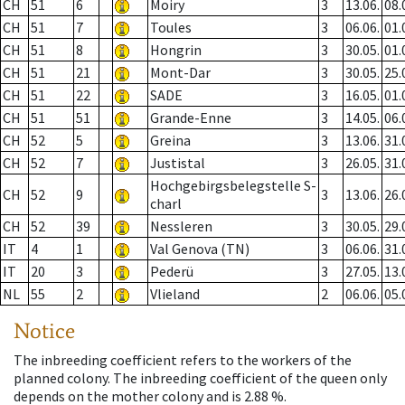
CH
51
6
Moiry
3
13.06.
08.
CH
51
7
Toules
3
06.06.
01.
CH
51
8
Hongrin
3
30.05.
01.
CH
51
21
Mont-Dar
3
30.05.
25.
CH
51
22
SADE
3
16.05.
01.
CH
51
51
Grande-Enne
3
14.05.
06.
CH
52
5
Greina
3
13.06.
31.
CH
52
7
Justistal
3
26.05.
31.
Hochgebirgsbelegstelle S-
CH
52
9
3
13.06.
26.
charl
CH
52
39
Nessleren
3
30.05.
29.
IT
4
1
Val Genova (TN)
3
06.06.
31.
IT
20
3
Pederü
3
27.05.
13.
NL
55
2
Vlieland
2
06.06.
05.
Notice
The inbreeding coefficient refers to the workers of the
planned colony. The inbreeding coefficient of the queen only
depends on the mother colony and is 2.88 %.