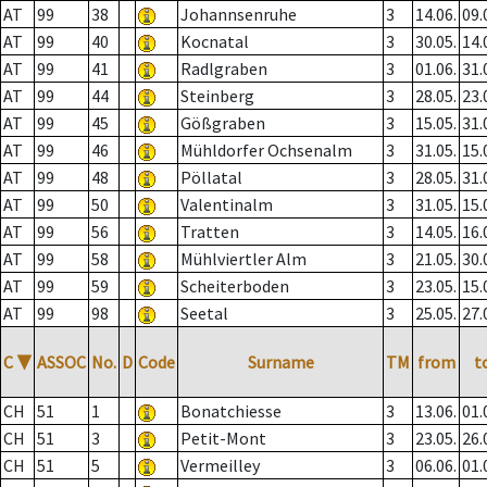
AT
99
38
Johannsenruhe
3
14.06.
09.
AT
99
40
Kocnatal
3
30.05.
14.
AT
99
41
Radlgraben
3
01.06.
31.
AT
99
44
Steinberg
3
28.05.
23.
AT
99
45
Gößgraben
3
15.05.
31.
AT
99
46
Mühldorfer Ochsenalm
3
31.05.
15.
AT
99
48
Pöllatal
3
28.05.
31.
AT
99
50
Valentinalm
3
31.05.
15.
AT
99
56
Tratten
3
14.05.
16.
AT
99
58
Mühlviertler Alm
3
21.05.
30.
AT
99
59
Scheiterboden
3
23.05.
15.
AT
99
98
Seetal
3
25.05.
27.
C
▼
ASSOC
No.
D
Code
Surname
TM
from
t
CH
51
1
Bonatchiesse
3
13.06.
01.
CH
51
3
Petit-Mont
3
23.05.
26.
CH
51
5
Vermeilley
3
06.06.
01.