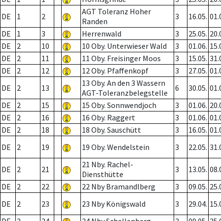
AGT Toleranz Hoher
DE
1
2
3
16.05.
01.
Randen
DE
1
3
Herrenwald
3
25.05.
20.
DE
2
10
10 Oby. Unterwieser Wald
3
01.06.
15.
DE
2
11
11 Oby. Freisinger Moos
3
15.05.
31.
DE
2
12
12 Oby. Pfaffenkopf
3
27.05.
01.
13 Oby. An den 3 Wassern
DE
2
13
6
30.05.
01.
AGT-Toleranzbelegstelle
DE
2
15
15 Oby. Sonnwendjoch
3
01.06.
20.
DE
2
16
16 Oby. Raggert
3
01.06.
01.
DE
2
18
18 Oby. Sauschütt
3
16.05.
01.
DE
2
19
19 Oby. Wendelstein
3
22.05.
31.
21 Nby. Rachel-
DE
2
21
3
13.05.
08.
Diensthütte
DE
2
22
22 Nby Bramandlberg
3
09.05.
25.
DE
2
23
23 Nby Königswald
3
29.04.
15.