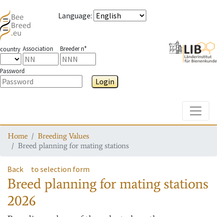
Language
:
Association
Breeder n°
country
Password
Login
Toggle
Home
Breeding Values
Breed planning for mating stations
Back
to selection form
Breed planning for mating stations
2026