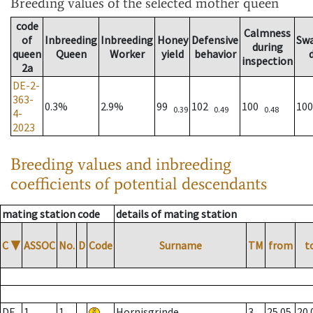
Breeding values
of the selected mother queen
code
Calmness
of
Inbreeding
Inbreeding
Honey
Defensive
Sw
during
queen
Queen
Worker
yield
behavior
inspection
2a
DE-2-
363-
0.3%
2.9%
99
102
100
10
0.39
0.49
0.48
4-
2023
Breeding values and inbreeding
coefficients of potential descendants
mating station code
details of mating station
C
▼
ASSOC
No.
D
Code
Surname
TM
from
t
DE
1
1
Hornisgrinde
3
25.05.
20.