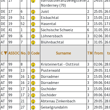
DE
17
5
Varroatoleranzbelegstelle
2
24.05.
26.
Norderney (70)
DE
17
6
Juist
2
25.05.
26.
DE
19
51
Eisbachtal
3
15.05.
21.
DE
19
52
Hasental
3
15.05.
17.
DE
41
1
Sächsische Schweiz
6
31.05.
05.
AT
99
6
Löhnersbach
3
02.06.
30.
AT
99
7
Blühnbachtal
3
31.05.
26.
C
▼
ASSOC
No.
D
Code
Surname
TM
from
t
AT
99
8
Kristeinertal - Osttirol
3
02.06.
28.
AT
99
13
Pusterwald
3
29.05.
31.
AT
99
16
1
Dürradmer
3
15.05.
04.
AT
99
16
2
Dürradmer
3
09.06.
04.
AT
99
17
1
Gschöder
3
15.05.
04.
AT
99
17
2
Gschöder
3
09.06.
04.
AT
99
21
Abtenau Zinkenbach
3
29.05.
28.
AT
99
27
Geiselgrundalm
3
29.05.
28.