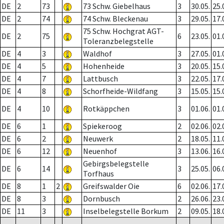
DE
2
73
73 Schw. Giebelhaus
3
30.05.
25.
DE
2
74
74 Schw. Bleckenau
3
29.05.
17.
75 Schw. Hochgrat AGT-
DE
2
75
6
23.05.
01.
Toleranzbelegstelle
DE
4
3
Waldhof
3
27.05.
01.
DE
4
5
Hohenheide
3
20.05.
15.
DE
4
7
Lattbusch
3
22.05.
17.
DE
4
8
Schorfheide-Wildfang
3
15.05.
15.
DE
4
10
Rotkäppchen
3
01.06.
01.
DE
6
1
Spiekeroog
2
02.06.
02.
DE
6
2
Neuwerk
2
18.05.
11.
DE
6
12
Neuenhof
3
13.06.
16.
Gebirgsbelegstelle
DE
6
14
3
25.05.
06.
Torfhaus
DE
8
1
2
Greifswalder Oie
6
02.06.
17.
DE
8
3
Dornbusch
2
26.06.
23.
DE
11
3
Inselbelegstelle Borkum
2
09.05.
18.