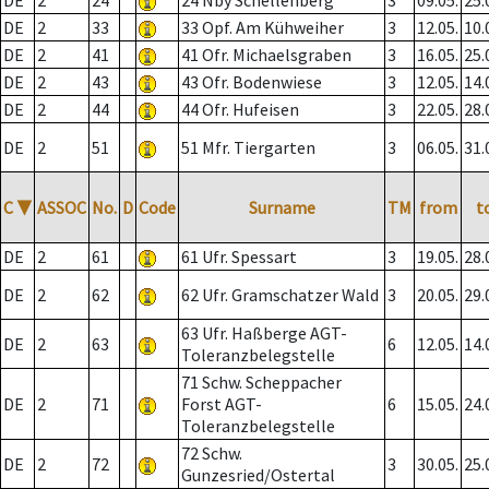
DE
2
24
24 Nby Schellenberg
3
09.05.
25.
DE
2
33
33 Opf. Am Kühweiher
3
12.05.
10.
DE
2
41
41 Ofr. Michaelsgraben
3
16.05.
25.
DE
2
43
43 Ofr. Bodenwiese
3
12.05.
14.
DE
2
44
44 Ofr. Hufeisen
3
22.05.
28.
DE
2
51
51 Mfr. Tiergarten
3
06.05.
31.
C
▼
ASSOC
No.
D
Code
Surname
TM
from
t
DE
2
61
61 Ufr. Spessart
3
19.05.
28.
DE
2
62
62 Ufr. Gramschatzer Wald
3
20.05.
29.
63 Ufr. Haßberge AGT-
DE
2
63
6
12.05.
14.
Toleranzbelegstelle
71 Schw. Scheppacher
DE
2
71
Forst AGT-
6
15.05.
24.
Toleranzbelegstelle
72 Schw.
DE
2
72
3
30.05.
25.
Gunzesried/Ostertal