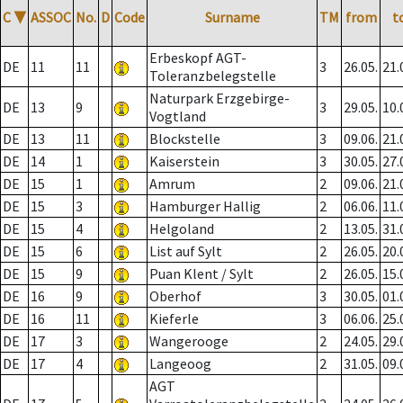
C
▼
ASSOC
No.
D
Code
Surname
TM
from
t
Erbeskopf AGT-
DE
11
11
3
26.05.
21.
Toleranzbelegstelle
Naturpark Erzgebirge-
DE
13
9
3
29.05.
10.
Vogtland
DE
13
11
Blockstelle
3
09.06.
21.
DE
14
1
Kaiserstein
3
30.05.
27.
DE
15
1
Amrum
2
09.06.
21.
DE
15
3
Hamburger Hallig
2
06.06.
11.
DE
15
4
Helgoland
2
13.05.
31.
DE
15
6
List auf Sylt
2
26.05.
20.
DE
15
9
Puan Klent / Sylt
2
26.05.
15.
DE
16
9
Oberhof
3
30.05.
01.
DE
16
11
Kieferle
3
06.06.
25.
DE
17
3
Wangerooge
2
24.05.
29.
DE
17
4
Langeoog
2
31.05.
09.
AGT