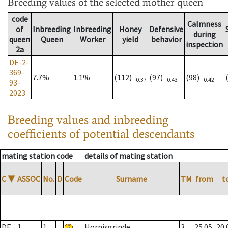
Breeding values
of the selected mother queen
code
Calmness
of
Inbreeding
Inbreeding
Honey
Defensive
during
queen
Queen
Worker
yield
behavior
inspection
2a
DE-2-
369-
7.7%
1.1%
(112)
(97)
(98)
0.37
0.43
0.42
93-
2023
Breeding values and inbreeding
coefficients of potential descendants
mating station code
details of mating station
C
▼
ASSOC
No.
D
Code
Surname
TM
from
t
DE
1
1
Hornisgrinde
3
25.05.
20.