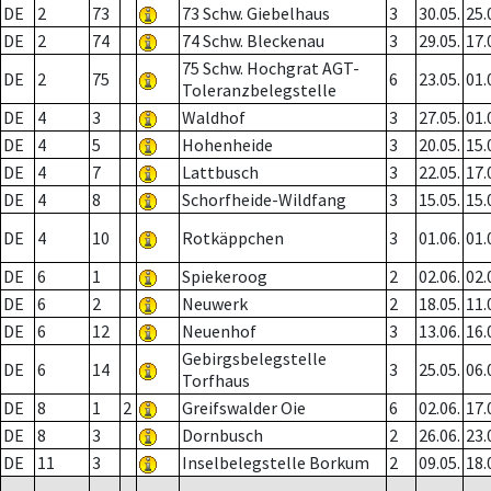
DE
2
73
73 Schw. Giebelhaus
3
30.05.
25.
DE
2
74
74 Schw. Bleckenau
3
29.05.
17.
75 Schw. Hochgrat AGT-
DE
2
75
6
23.05.
01.
Toleranzbelegstelle
DE
4
3
Waldhof
3
27.05.
01.
DE
4
5
Hohenheide
3
20.05.
15.
DE
4
7
Lattbusch
3
22.05.
17.
DE
4
8
Schorfheide-Wildfang
3
15.05.
15.
DE
4
10
Rotkäppchen
3
01.06.
01.
DE
6
1
Spiekeroog
2
02.06.
02.
DE
6
2
Neuwerk
2
18.05.
11.
DE
6
12
Neuenhof
3
13.06.
16.
Gebirgsbelegstelle
DE
6
14
3
25.05.
06.
Torfhaus
DE
8
1
2
Greifswalder Oie
6
02.06.
17.
DE
8
3
Dornbusch
2
26.06.
23.
DE
11
3
Inselbelegstelle Borkum
2
09.05.
18.