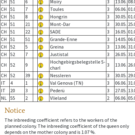
CH
51
6
Moiry
3
13.06.
08.
CH
51
7
Toules
3
06.06.
01.
CH
51
8
Hongrin
3
30.05.
01.
CH
51
21
Mont-Dar
3
30.05.
25.
CH
51
22
SADE
3
16.05.
01.
CH
51
51
Grande-Enne
3
14.05.
06.
CH
52
5
Greina
3
13.06.
31.
CH
52
7
Justistal
3
26.05.
31.
Hochgebirgsbelegstelle S-
CH
52
9
3
13.06.
26.
charl
CH
52
39
Nessleren
3
30.05.
29.
IT
4
1
Val Genova (TN)
3
06.06.
31.
IT
20
3
Pederü
3
27.05.
13.
NL
55
2
Vlieland
2
06.06.
05.
Notice
The inbreeding coefficient refers to the workers of the
planned colony. The inbreeding coefficient of the queen only
depends on the mother colony and is 1.07 %.