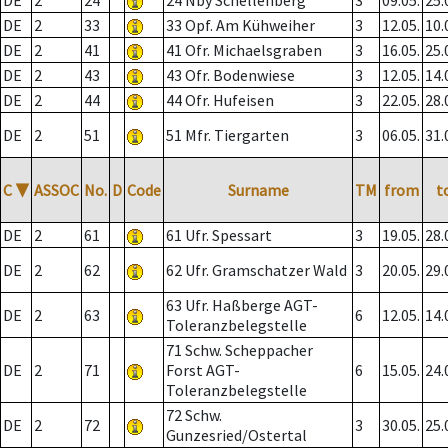
DE
2
24
24 Nby Schellenberg
3
09.05.
25.
DE
2
33
33 Opf. Am Kühweiher
3
12.05.
10.
DE
2
41
41 Ofr. Michaelsgraben
3
16.05.
25.
DE
2
43
43 Ofr. Bodenwiese
3
12.05.
14.
DE
2
44
44 Ofr. Hufeisen
3
22.05.
28.
DE
2
51
51 Mfr. Tiergarten
3
06.05.
31.
C
▼
ASSOC
No.
D
Code
Surname
TM
from
t
DE
2
61
61 Ufr. Spessart
3
19.05.
28.
DE
2
62
62 Ufr. Gramschatzer Wald
3
20.05.
29.
63 Ufr. Haßberge AGT-
DE
2
63
6
12.05.
14.
Toleranzbelegstelle
71 Schw. Scheppacher
DE
2
71
Forst AGT-
6
15.05.
24.
Toleranzbelegstelle
72 Schw.
DE
2
72
3
30.05.
25.
Gunzesried/Ostertal