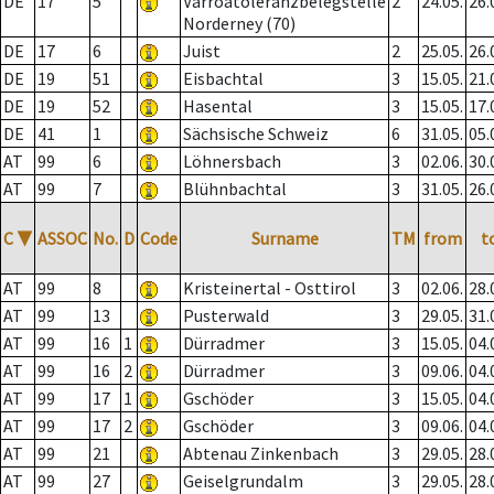
DE
17
5
Varroatoleranzbelegstelle
2
24.05.
26.
Norderney (70)
DE
17
6
Juist
2
25.05.
26.
DE
19
51
Eisbachtal
3
15.05.
21.
DE
19
52
Hasental
3
15.05.
17.
DE
41
1
Sächsische Schweiz
6
31.05.
05.
AT
99
6
Löhnersbach
3
02.06.
30.
AT
99
7
Blühnbachtal
3
31.05.
26.
C
▼
ASSOC
No.
D
Code
Surname
TM
from
t
AT
99
8
Kristeinertal - Osttirol
3
02.06.
28.
AT
99
13
Pusterwald
3
29.05.
31.
AT
99
16
1
Dürradmer
3
15.05.
04.
AT
99
16
2
Dürradmer
3
09.06.
04.
AT
99
17
1
Gschöder
3
15.05.
04.
AT
99
17
2
Gschöder
3
09.06.
04.
AT
99
21
Abtenau Zinkenbach
3
29.05.
28.
AT
99
27
Geiselgrundalm
3
29.05.
28.