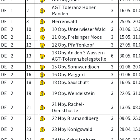
AGT Toleranz Hoher
DE
1
2
3
16.05.
01.
Randen
DE
1
3
Herrenwald
3
25.05.
20.
DE
2
10
10 Oby. Unterwieser Wald
3
01.06.
15.
DE
2
11
11 Oby. Freisinger Moos
3
15.05.
31.
DE
2
12
12 Oby. Pfaffenkopf
3
27.05.
01.
13 Oby. An den 3 Wassern
DE
2
13
6
30.05.
01.
AGT-Toleranzbelegstelle
DE
2
15
15 Oby. Sonnwendjoch
3
01.06.
20.
DE
2
16
16 Oby. Raggert
3
01.06.
01.
DE
2
18
18 Oby. Sauschütt
3
16.05.
01.
DE
2
19
19 Oby. Wendelstein
3
22.05.
31.
21 Nby. Rachel-
DE
2
21
3
13.05.
08.
Diensthütte
DE
2
22
22 Nby Bramandlberg
3
09.05.
25.
DE
2
23
23 Nby Königswald
3
29.04.
15.