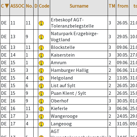
C
▼
ASSOC
No.
D
Code
Surname
TM
from
t
Erbeskopf AGT-
DE
11
11
3
26.05.
21.
Toleranzbelegstelle
Naturpark Erzgebirge-
DE
13
9
3
29.05.
10.
Vogtland
DE
13
11
Blockstelle
3
09.06.
21.
DE
14
1
Kaiserstein
3
30.05.
27.
DE
15
1
Amrum
2
09.06.
21.
DE
15
3
Hamburger Hallig
2
06.06.
11.
DE
15
4
Helgoland
2
13.05.
31.
DE
15
6
List auf Sylt
2
26.05.
20.
DE
15
9
Puan Klent / Sylt
2
26.05.
15.
DE
16
9
Oberhof
3
30.05.
01.
DE
16
11
Kieferle
3
06.06.
25.
DE
17
3
Wangerooge
2
24.05.
29.
DE
17
4
Langeoog
2
31.05.
09.
AGT