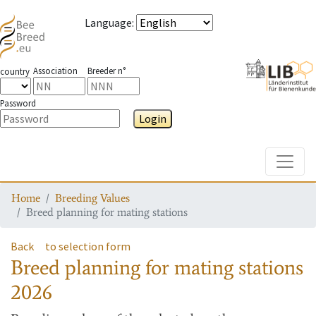
Language
:
Association
Breeder n°
country
Password
Login
Toggle
Home
Breeding Values
Breed planning for mating stations
Back
to selection form
Breed planning for mating stations
2026