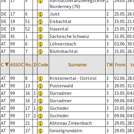
DE
17
5
Varroatoleranzbelegstelle
2
24.05.
26.
Norderney (70)
DE
17
6
Juist
2
25.05.
26.
DE
19
51
Eisbachtal
3
15.05.
21.
DE
19
52
Hasental
3
15.05.
17.
DE
41
1
Sächsische Schweiz
6
31.05.
05.
AT
99
6
Löhnersbach
3
02.06.
30.
AT
99
7
Blühnbachtal
3
31.05.
26.
C
▼
ASSOC
No.
D
Code
Surname
TM
from
t
AT
99
8
Kristeinertal - Osttirol
3
02.06.
28.
AT
99
13
Pusterwald
3
29.05.
31.
AT
99
16
1
Dürradmer
3
15.05.
04.
AT
99
16
2
Dürradmer
3
09.06.
04.
AT
99
17
1
Gschöder
3
15.05.
04.
AT
99
17
2
Gschöder
3
09.06.
04.
AT
99
21
Abtenau Zinkenbach
3
29.05.
28.
AT
99
27
Geiselgrundalm
3
29.05.
28.