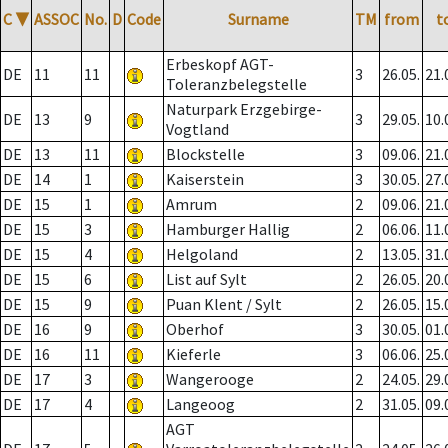
C
▼
ASSOC
No.
D
Code
Surname
TM
from
t
Erbeskopf AGT-
DE
11
11
3
26.05.
21.
Toleranzbelegstelle
Naturpark Erzgebirge-
DE
13
9
3
29.05.
10.
Vogtland
DE
13
11
Blockstelle
3
09.06.
21.
DE
14
1
Kaiserstein
3
30.05.
27.
DE
15
1
Amrum
2
09.06.
21.
DE
15
3
Hamburger Hallig
2
06.06.
11.
DE
15
4
Helgoland
2
13.05.
31.
DE
15
6
List auf Sylt
2
26.05.
20.
DE
15
9
Puan Klent / Sylt
2
26.05.
15.
DE
16
9
Oberhof
3
30.05.
01.
DE
16
11
Kieferle
3
06.06.
25.
DE
17
3
Wangerooge
2
24.05.
29.
DE
17
4
Langeoog
2
31.05.
09.
AGT