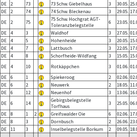
DE
2
73
73 Schw. Giebelhaus
3
30.05.
25.
DE
2
74
74 Schw. Bleckenau
3
29.05.
17.
75 Schw. Hochgrat AGT-
DE
2
75
6
23.05.
01.
Toleranzbelegstelle
DE
4
3
Waldhof
3
27.05.
01.
DE
4
5
Hohenheide
3
20.05.
15.
DE
4
7
Lattbusch
3
22.05.
17.
DE
4
8
Schorfheide-Wildfang
3
15.05.
15.
DE
4
10
Rotkäppchen
3
01.06.
01.
DE
6
1
Spiekeroog
2
02.06.
02.
DE
6
2
Neuwerk
2
18.05.
11.
DE
6
12
Neuenhof
3
13.06.
16.
Gebirgsbelegstelle
DE
6
14
3
25.05.
06.
Torfhaus
DE
8
1
2
Greifswalder Oie
6
02.06.
17.
DE
8
3
Dornbusch
2
26.06.
23.
DE
11
3
Inselbelegstelle Borkum
2
09.05.
18.