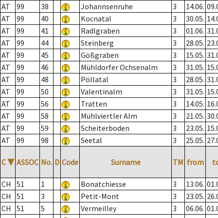
AT
99
38
Johannsenruhe
3
14.06.
09.
AT
99
40
Kocnatal
3
30.05.
14.
AT
99
41
Radlgraben
3
01.06.
31.
AT
99
44
Steinberg
3
28.05.
23.
AT
99
45
Gößgraben
3
15.05.
31.
AT
99
46
Mühldorfer Ochsenalm
3
31.05.
15.
AT
99
48
Pöllatal
3
28.05.
31.
AT
99
50
Valentinalm
3
31.05.
15.
AT
99
56
Tratten
3
14.05.
16.
AT
99
58
Mühlviertler Alm
3
21.05.
30.
AT
99
59
Scheiterboden
3
23.05.
15.
AT
99
98
Seetal
3
25.05.
27.
C
▼
ASSOC
No.
D
Code
Surname
TM
from
t
CH
51
1
Bonatchiesse
3
13.06.
01.
CH
51
3
Petit-Mont
3
23.05.
26.
CH
51
5
Vermeilley
3
06.06.
01.