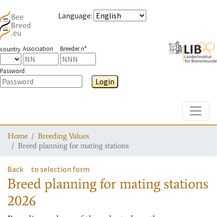
Language
:
Association
Breeder n°
country
Password
Login
Toggle
Home
Breeding Values
Breed planning for mating stations
Back
to selection form
Breed planning for mating stations
2026