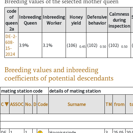
Breeding values
of the selected mother queen
code
Calmness
of
Inbreeding
Inbreeding
Honey
Defensive
during
queen
Queen
Worker
yield
behavior
inspection
2a
DE-2-
608-
3.9%
3.1%
(106)
(102)
(102)
0.45
0.50
0.50
15-
2024
Breeding values and inbreeding
coefficients of potential descendants
mating station code
details of mating station
C
▼
ASSOC
No.
D
Code
Surname
TM
from
t
DE
1
1
Hornisgrinde
3
25.05.
20.