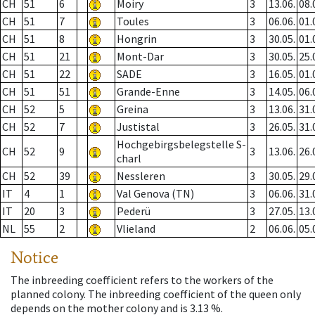
CH
51
6
Moiry
3
13.06.
08.
CH
51
7
Toules
3
06.06.
01.
CH
51
8
Hongrin
3
30.05.
01.
CH
51
21
Mont-Dar
3
30.05.
25.
CH
51
22
SADE
3
16.05.
01.
CH
51
51
Grande-Enne
3
14.05.
06.
CH
52
5
Greina
3
13.06.
31.
CH
52
7
Justistal
3
26.05.
31.
Hochgebirgsbelegstelle S-
CH
52
9
3
13.06.
26.
charl
CH
52
39
Nessleren
3
30.05.
29.
IT
4
1
Val Genova (TN)
3
06.06.
31.
IT
20
3
Pederü
3
27.05.
13.
NL
55
2
Vlieland
2
06.06.
05.
Notice
The inbreeding coefficient refers to the workers of the
planned colony. The inbreeding coefficient of the queen only
depends on the mother colony and is 3.13 %.