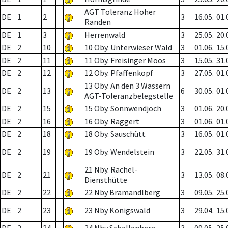
AGT Toleranz Hoher
DE
1
2
3
16.05.
01.
Randen
DE
1
3
Herrenwald
3
25.05.
20.
DE
2
10
10 Oby. Unterwieser Wald
3
01.06.
15.
DE
2
11
11 Oby. Freisinger Moos
3
15.05.
31.
DE
2
12
12 Oby. Pfaffenkopf
3
27.05.
01.
13 Oby. An den 3 Wassern
DE
2
13
6
30.05.
01.
AGT-Toleranzbelegstelle
DE
2
15
15 Oby. Sonnwendjoch
3
01.06.
20.
DE
2
16
16 Oby. Raggert
3
01.06.
01.
DE
2
18
18 Oby. Sauschütt
3
16.05.
01.
DE
2
19
19 Oby. Wendelstein
3
22.05.
31.
21 Nby. Rachel-
DE
2
21
3
13.05.
08.
Diensthütte
DE
2
22
22 Nby Bramandlberg
3
09.05.
25.
DE
2
23
23 Nby Königswald
3
29.04.
15.