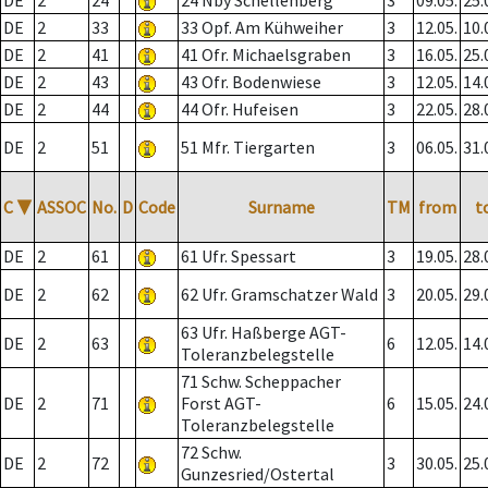
DE
2
24
24 Nby Schellenberg
3
09.05.
25.
DE
2
33
33 Opf. Am Kühweiher
3
12.05.
10.
DE
2
41
41 Ofr. Michaelsgraben
3
16.05.
25.
DE
2
43
43 Ofr. Bodenwiese
3
12.05.
14.
DE
2
44
44 Ofr. Hufeisen
3
22.05.
28.
DE
2
51
51 Mfr. Tiergarten
3
06.05.
31.
C
▼
ASSOC
No.
D
Code
Surname
TM
from
t
DE
2
61
61 Ufr. Spessart
3
19.05.
28.
DE
2
62
62 Ufr. Gramschatzer Wald
3
20.05.
29.
63 Ufr. Haßberge AGT-
DE
2
63
6
12.05.
14.
Toleranzbelegstelle
71 Schw. Scheppacher
DE
2
71
Forst AGT-
6
15.05.
24.
Toleranzbelegstelle
72 Schw.
DE
2
72
3
30.05.
25.
Gunzesried/Ostertal