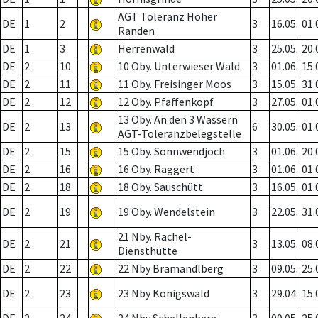
AGT Toleranz Hoher
DE
1
2
3
16.05.
01.
Randen
DE
1
3
Herrenwald
3
25.05.
20.
DE
2
10
10 Oby. Unterwieser Wald
3
01.06.
15.
DE
2
11
11 Oby. Freisinger Moos
3
15.05.
31.
DE
2
12
12 Oby. Pfaffenkopf
3
27.05.
01.
13 Oby. An den 3 Wassern
DE
2
13
6
30.05.
01.
AGT-Toleranzbelegstelle
DE
2
15
15 Oby. Sonnwendjoch
3
01.06.
20.
DE
2
16
16 Oby. Raggert
3
01.06.
01.
DE
2
18
18 Oby. Sauschütt
3
16.05.
01.
DE
2
19
19 Oby. Wendelstein
3
22.05.
31.
21 Nby. Rachel-
DE
2
21
3
13.05.
08.
Diensthütte
DE
2
22
22 Nby Bramandlberg
3
09.05.
25.
DE
2
23
23 Nby Königswald
3
29.04.
15.