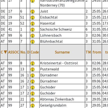
DE
17
5
Varroatoleranzbelegstelle
2
24.05.
26.
Norderney (70)
DE
17
6
Juist
2
25.05.
26.
DE
19
51
Eisbachtal
3
15.05.
21.
DE
19
52
Hasental
3
15.05.
17.
DE
41
1
Sächsische Schweiz
6
31.05.
05.
AT
99
6
Löhnersbach
3
02.06.
30.
AT
99
7
Blühnbachtal
3
31.05.
26.
C
▼
ASSOC
No.
D
Code
Surname
TM
from
t
AT
99
8
Kristeinertal - Osttirol
3
02.06.
28.
AT
99
13
Pusterwald
3
29.05.
31.
AT
99
16
1
Dürradmer
3
15.05.
04.
AT
99
16
2
Dürradmer
3
09.06.
04.
AT
99
17
1
Gschöder
3
15.05.
04.
AT
99
17
2
Gschöder
3
09.06.
04.
AT
99
21
Abtenau Zinkenbach
3
29.05.
28.
AT
99
27
Geiselgrundalm
3
29.05.
28.