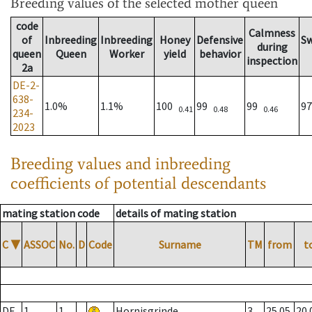
Breeding values
of the selected mother queen
code
Calmness
of
Inbreeding
Inbreeding
Honey
Defensive
S
during
queen
Queen
Worker
yield
behavior
inspection
2a
DE-2-
638-
1.0%
1.1%
100
99
99
9
0.41
0.48
0.46
234-
2023
Breeding values and inbreeding
coefficients of potential descendants
mating station code
details of mating station
C
▼
ASSOC
No.
D
Code
Surname
TM
from
t
DE
1
1
Hornisgrinde
3
25.05.
20.