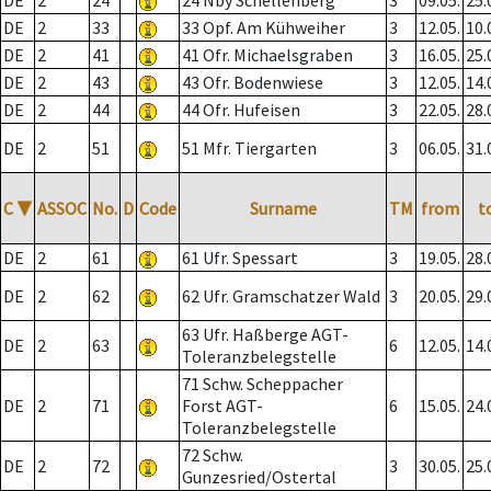
DE
2
24
24 Nby Schellenberg
3
09.05.
25.
DE
2
33
33 Opf. Am Kühweiher
3
12.05.
10.
DE
2
41
41 Ofr. Michaelsgraben
3
16.05.
25.
DE
2
43
43 Ofr. Bodenwiese
3
12.05.
14.
DE
2
44
44 Ofr. Hufeisen
3
22.05.
28.
DE
2
51
51 Mfr. Tiergarten
3
06.05.
31.
C
▼
ASSOC
No.
D
Code
Surname
TM
from
t
DE
2
61
61 Ufr. Spessart
3
19.05.
28.
DE
2
62
62 Ufr. Gramschatzer Wald
3
20.05.
29.
63 Ufr. Haßberge AGT-
DE
2
63
6
12.05.
14.
Toleranzbelegstelle
71 Schw. Scheppacher
DE
2
71
Forst AGT-
6
15.05.
24.
Toleranzbelegstelle
72 Schw.
DE
2
72
3
30.05.
25.
Gunzesried/Ostertal