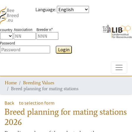
Language
:
Association
Breeder n°
country
Password
Login
Toggle
Home
Breeding Values
Breed planning for mating stations
Back
to selection form
Breed planning for mating stations
2026