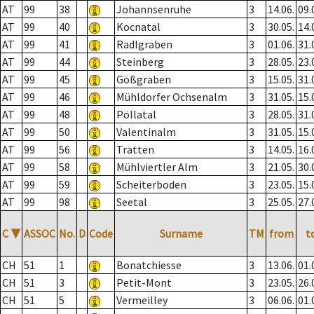
AT
99
38
Johannsenruhe
3
14.06.
09.
AT
99
40
Kocnatal
3
30.05.
14.
AT
99
41
Radlgraben
3
01.06.
31.
AT
99
44
Steinberg
3
28.05.
23.
AT
99
45
Gößgraben
3
15.05.
31.
AT
99
46
Mühldorfer Ochsenalm
3
31.05.
15.
AT
99
48
Pöllatal
3
28.05.
31.
AT
99
50
Valentinalm
3
31.05.
15.
AT
99
56
Tratten
3
14.05.
16.
AT
99
58
Mühlviertler Alm
3
21.05.
30.
AT
99
59
Scheiterboden
3
23.05.
15.
AT
99
98
Seetal
3
25.05.
27.
C
▼
ASSOC
No.
D
Code
Surname
TM
from
t
CH
51
1
Bonatchiesse
3
13.06.
01.
CH
51
3
Petit-Mont
3
23.05.
26.
CH
51
5
Vermeilley
3
06.06.
01.