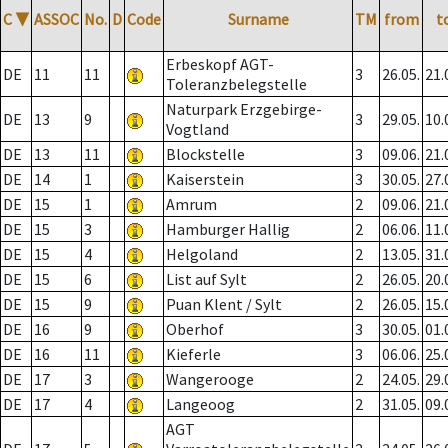
C
▼
ASSOC
No.
D
Code
Surname
TM
from
t
Erbeskopf AGT-
DE
11
11
3
26.05.
21.
Toleranzbelegstelle
Naturpark Erzgebirge-
DE
13
9
3
29.05.
10.
Vogtland
DE
13
11
Blockstelle
3
09.06.
21.
DE
14
1
Kaiserstein
3
30.05.
27.
DE
15
1
Amrum
2
09.06.
21.
DE
15
3
Hamburger Hallig
2
06.06.
11.
DE
15
4
Helgoland
2
13.05.
31.
DE
15
6
List auf Sylt
2
26.05.
20.
DE
15
9
Puan Klent / Sylt
2
26.05.
15.
DE
16
9
Oberhof
3
30.05.
01.
DE
16
11
Kieferle
3
06.06.
25.
DE
17
3
Wangerooge
2
24.05.
29.
DE
17
4
Langeoog
2
31.05.
09.
AGT