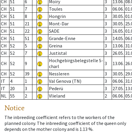
CH
51
6
Moiry
3
13.06.
08.
CH
51
7
Toules
3
06.06.
01.
CH
51
8
Hongrin
3
30.05.
01.
CH
51
21
Mont-Dar
3
30.05.
25.
CH
51
22
SADE
3
16.05.
01.
CH
51
51
Grande-Enne
3
14.05.
06.
CH
52
5
Greina
3
13.06.
31.
CH
52
7
Justistal
3
26.05.
31.
Hochgebirgsbelegstelle S-
CH
52
9
3
13.06.
26.
charl
CH
52
39
Nessleren
3
30.05.
29.
IT
4
1
Val Genova (TN)
3
06.06.
31.
IT
20
3
Pederü
3
27.05.
13.
NL
55
2
Vlieland
2
06.06.
05.
Notice
The inbreeding coefficient refers to the workers of the
planned colony. The inbreeding coefficient of the queen only
depends on the mother colony and is 1.13 %.