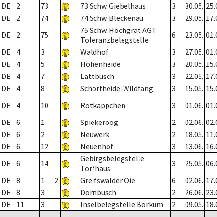
DE
2
73
73 Schw. Giebelhaus
3
30.05.
25.
DE
2
74
74 Schw. Bleckenau
3
29.05.
17.
75 Schw. Hochgrat AGT-
DE
2
75
6
23.05.
01.
Toleranzbelegstelle
DE
4
3
Waldhof
3
27.05.
01.
DE
4
5
Hohenheide
3
20.05.
15.
DE
4
7
Lattbusch
3
22.05.
17.
DE
4
8
Schorfheide-Wildfang
3
15.05.
15.
DE
4
10
Rotkäppchen
3
01.06.
01.
DE
6
1
Spiekeroog
2
02.06.
02.
DE
6
2
Neuwerk
2
18.05.
11.
DE
6
12
Neuenhof
3
13.06.
16.
Gebirgsbelegstelle
DE
6
14
3
25.05.
06.
Torfhaus
DE
8
1
2
Greifswalder Oie
6
02.06.
17.
DE
8
3
Dornbusch
2
26.06.
23.
DE
11
3
Inselbelegstelle Borkum
2
09.05.
18.