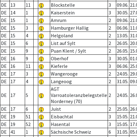
DE
13
11
Blockstelle
3
09.06.
21.
DE
14
1
Kaiserstein
3
30.05.
27.
DE
15
1
Amrum
2
09.06.
21.
DE
15
3
Hamburger Hallig
2
06.06.
11.
DE
15
4
Helgoland
2
13.05.
31.
DE
15
6
List auf Sylt
2
26.05.
20.
DE
15
9
Puan Klent / Sylt
2
26.05.
15.
DE
16
9
Oberhof
3
30.05.
01.
DE
16
11
Kieferle
3
06.06.
25.
DE
17
3
Wangerooge
2
24.05.
29.
DE
17
4
Langeoog
2
31.05.
09.
AGT
DE
17
5
Varroatoleranzbelegstelle
2
24.05.
26.
Norderney (70)
DE
17
6
Juist
2
25.05.
26.
DE
19
51
Eisbachtal
3
15.05.
21.
DE
19
52
Hasental
3
15.05.
17.
DE
41
1
Sächsische Schweiz
6
31.05.
05.