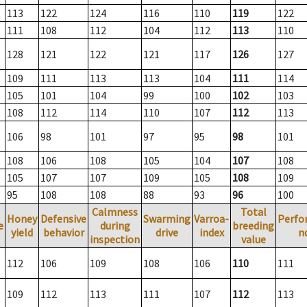
113
122
124
116
110
119
122
111
108
112
104
112
113
110
128
121
122
121
117
126
127
109
111
113
113
104
111
114
105
101
104
99
100
102
103
108
112
114
110
107
112
113
106
98
101
97
95
98
101
108
106
108
105
104
107
108
105
107
107
109
105
108
109
95
108
108
88
93
96
100
Calmness
Total
Honey
Defensive
Swarming
Varroa-
Perfo
e
during
breeding
yield
behavior
drive
index
n
inspection
value
112
106
109
108
106
110
111
109
112
113
111
107
112
113