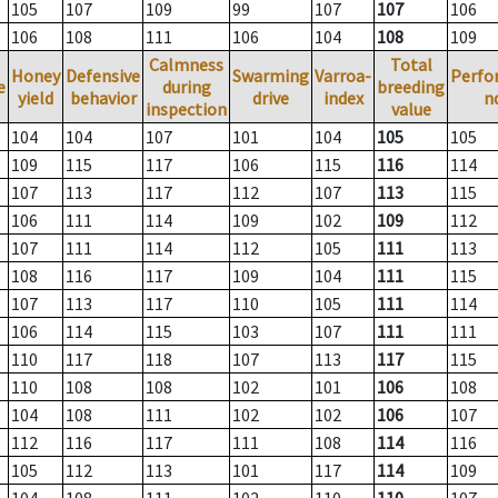
105
107
109
99
107
107
106
106
108
111
106
104
108
109
Calmness
Total
Honey
Defensive
Swarming
Varroa-
Perfo
e
during
breeding
yield
behavior
drive
index
n
inspection
value
104
104
107
101
104
105
105
109
115
117
106
115
116
114
107
113
117
112
107
113
115
106
111
114
109
102
109
112
107
111
114
112
105
111
113
108
116
117
109
104
111
115
107
113
117
110
105
111
114
106
114
115
103
107
111
111
110
117
118
107
113
117
115
110
108
108
102
101
106
108
104
108
111
102
102
106
107
112
116
117
111
108
114
116
105
112
113
101
117
114
109