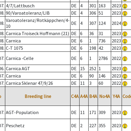
07.
4/7/Lattbusch
DE
4
301
163
2023
08.
90/Varoatoleranz/LIB
DE
4
306
51
2023
Varoatoleranz/Rotkäppchen/4-
08.
DE
4
307
124
2024
10
08.
Carnica Troiseck Hoffmann (21)
DE
6
36
31
2023
08.
Carnica
DE
6
1
736
2023
08.
C-T 1075
DE
6
198
42
2023
07.
Carnica -Celle
DE
6
1
2786
2022
06.
Carnica AGT
DE
15
252
1
2023
07.
Carnica
DE
6
90
146
2023
07.
Carnica Sklenar 47/9/26
DE
11
3
60
2022
o
Breeding line
C4A
A4A
B4A
No4A
Y4A
Cod
07.
AGT-Population
DE
11
171
309
2023
07.
Peschetz
DE
2
227
355
2023