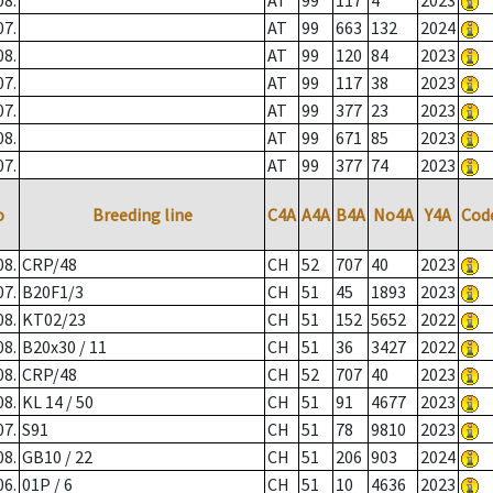
08.
AT
99
117
4
2023
07.
AT
99
663
132
2024
08.
AT
99
120
84
2023
07.
AT
99
117
38
2023
07.
AT
99
377
23
2023
08.
AT
99
671
85
2023
07.
AT
99
377
74
2023
o
Breeding line
C4A
A4A
B4A
No4A
Y4A
Cod
08.
CRP/48
CH
52
707
40
2023
07.
B20F1/3
CH
51
45
1893
2023
08.
KT02/23
CH
51
152
5652
2022
08.
B20x30 / 11
CH
51
36
3427
2022
08.
CRP/48
CH
52
707
40
2023
08.
KL 14 / 50
CH
51
91
4677
2023
07.
S91
CH
51
78
9810
2023
08.
GB10 / 22
CH
51
206
903
2024
06.
01P / 6
CH
51
10
4636
2023