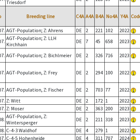
Triesdorf
o
Breeding line
C4A
A4A
B4A
No4A
Y4A
Cod
07.
AGT-Population; Z: Ahrens
DE
2
221
102
2022
AGT-Population; Z: LLH
07.
DE
7
45
658
2023
Kirchhain
07.
AGT-Population; Z: Bichlmeier
DE
2
326
716
2023
07.
AGT-Population, Z: Frey
DE
2
294
100
2022
07.
AGT-Population, Z: Fischer
DE
2
703
77
2022
07.
Z: Witt
DE
2
172
1
2022
07.
Z: Moser
DE
2
363
200
2023
AGT-Population, Z:
08.
DE
2
211
318
2023
Wintersperger
08.
C-4-3 Waldhof
DE
4
279
1
2022
07.
C-4-5 Hohenheide
DE
4
311
707
2024