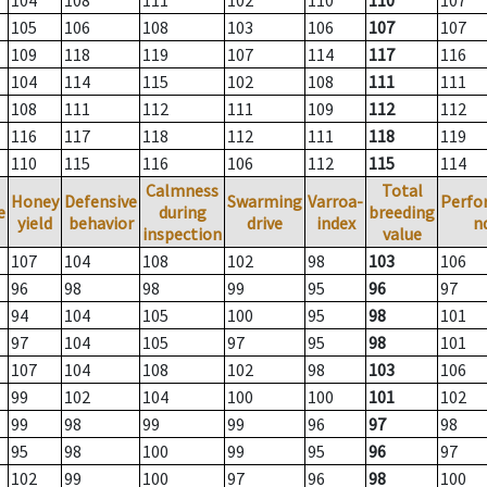
104
108
111
102
110
110
107
105
106
108
103
106
107
107
109
118
119
107
114
117
116
104
114
115
102
108
111
111
108
111
112
111
109
112
112
116
117
118
112
111
118
119
110
115
116
106
112
115
114
Calmness
Total
Honey
Defensive
Swarming
Varroa-
Perfo
e
during
breeding
yield
behavior
drive
index
n
inspection
value
107
104
108
102
98
103
106
96
98
98
99
95
96
97
94
104
105
100
95
98
101
97
104
105
97
95
98
101
107
104
108
102
98
103
106
99
102
104
100
100
101
102
99
98
99
99
96
97
98
95
98
100
99
95
96
97
102
99
100
97
96
98
100