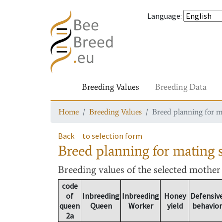
Language
:
Breeding Values
Breeding Data
Home
Breeding Values
Breed planning for m
Back
to selection form
Breed planning for mating s
Breeding values
of the selected mothe
code
of
Inbreeding
Inbreeding
Honey
Defensiv
queen
Queen
Worker
yield
behavior
2a