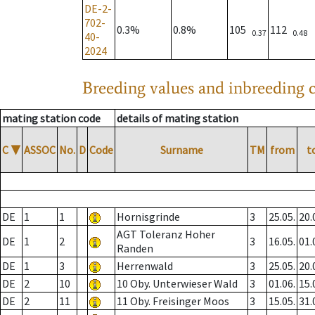
DE-2-
702-
0.3%
0.8%
105
112
0.37
0.48
40-
2024
Breeding values and inbreeding c
mating station code
details of mating station
C
▼
ASSOC
No.
D
Code
Surname
TM
from
t
DE
1
1
Hornisgrinde
3
25.05.
20.
AGT Toleranz Hoher
DE
1
2
3
16.05.
01.
Randen
DE
1
3
Herrenwald
3
25.05.
20.
DE
2
10
10 Oby. Unterwieser Wald
3
01.06.
15.
DE
2
11
11 Oby. Freisinger Moos
3
15.05.
31.