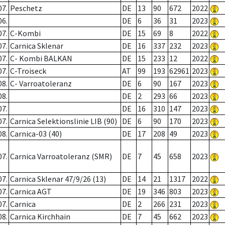
07.
Peschetz
DE
13
90
672
2022
06.
DE
6
36
31
2023
07.
C-Kombi
DE
15
69
8
2022
07.
Carnica Sklenar
DE
16
337
232
2023
07.
C- Kombi BALKAN
DE
15
233
12
2022
07.
C-Troiseck
AT
99
193
62961
2023
08.
C- Varroatoleranz
DE
6
90
167
2023
08.
DE
2
293
66
2023
07.
DE
16
310
147
2023
07.
Carnica Selektionslinie LIB (90)
DE
6
90
170
2023
08.
Carnica-03 (40)
DE
17
208
49
2023
07.
Carnica Varroatoleranz (SMR)
DE
7
45
658
2023
07.
Carnica Sklenar 47/9/26 (13)
DE
14
21
1317
2022
07.
Carnica AGT
DE
19
346
803
2023
07.
Carnica
DE
2
266
231
2023
08.
Carnica Kirchhain
DE
7
45
662
2023