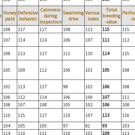
Calmness
Total
Honey
Defensive
Swarming
Varroa-
Perfo
e
during
breeding
yield
behavior
drive
index
n
inspection
value
108
117
117
108
112
115
115
107
114
114
106
107
111
112
108
113
117
111
110
114
115
105
109
112
100
101
105
108
101
113
117
98
102
106
108
106
112
114
106
100
107
111
108
107
108
105
102
106
108
110
115
117
110
107
113
116
104
105
105
97
81
93
103
114
110
111
110
101
109
113