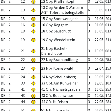
DE
2
12
12 Oby. Pfaffenkopf
3
27.05.
01.
13 Oby. An den 3 Wassern
DE
2
13
6
30.05.
01.
AGT-Toleranzbelegstelle
DE
2
15
15 Oby. Sonnwendjoch
3
01.06.
20.
DE
2
16
16 Oby. Raggert
3
01.06.
01.
DE
2
18
18 Oby. Sauschütt
3
16.05.
01.
DE
2
19
19 Oby. Wendelstein
3
22.05.
31.
21 Nby. Rachel-
DE
2
21
3
13.05.
08.
Diensthütte
DE
2
22
22 Nby Bramandlberg
3
09.05.
25.
DE
2
23
23 Nby Königswald
3
29.04.
15.
DE
2
24
24 Nby Schellenberg
3
09.05.
25.
DE
2
33
33 Opf. Am Kühweiher
3
12.05.
10.
DE
2
41
41 Ofr. Michaelsgraben
3
16.05.
25.
DE
2
43
43 Ofr. Bodenwiese
3
12.05.
14.
DE
2
44
44 Ofr. Hufeisen
3
22.05.
28.
DE
2
51
51 Mfr. Tiergarten
3
06.05.
31.