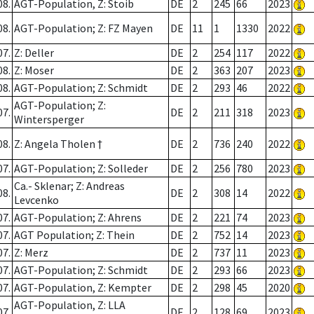
08.
AGT-Population, Z: Stoib
DE
2
245
66
2023
08.
AGT-Population; Z: FZ Mayen
DE
11
1
1330
2022
07.
Z: Deller
DE
2
254
117
2022
08.
Z: Moser
DE
2
363
207
2023
08.
AGT-Population; Z: Schmidt
DE
2
293
46
2022
AGT-Population; Z:
07.
DE
2
211
318
2023
Wintersperger
08.
Z: Angela Tholen †
DE
2
736
240
2022
07.
AGT-Population; Z: Solleder
DE
2
256
780
2023
Ca.- Sklenar; Z: Andreas
08.
DE
2
308
14
2022
Levcenko
07.
AGT-Population; Z: Ahrens
DE
2
221
74
2023
07.
AGT Population; Z: Thein
DE
2
752
14
2023
07.
Z: Merz
DE
2
737
11
2023
07.
AGT-Population; Z: Schmidt
DE
2
293
66
2023
07.
AGT-Population, Z: Kempter
DE
2
298
45
2020
AGT-Population, Z: LLA
07.
DE
2
128
69
2023