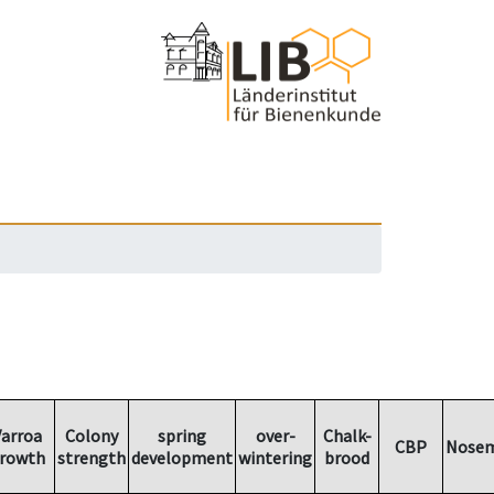
arroa
Colony
spring
over-
Chalk-
CBP
Nosem
rowth
strength
development
wintering
brood