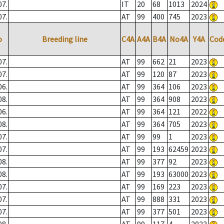
07.
IT
20
68
1013
2024
07.
AT
99
400
745
2023
o
Breeding line
C4A
A4A
B4A
No4A
Y4A
Cod
07.
AT
99
662
21
2023
07.
AT
99
120
87
2023
06.
AT
99
364
106
2023
08.
AT
99
364
908
2023
06.
AT
99
364
121
2022
08.
AT
99
364
705
2023
07.
AT
99
99
1
2023
07.
AT
99
193
62459
2023
08.
AT
99
377
92
2023
08.
AT
99
193
63000
2023
07.
AT
99
169
223
2023
07.
AT
99
888
331
2023
07.
AT
99
377
501
2023