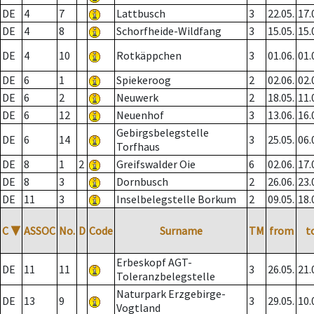
DE
4
7
Lattbusch
3
22.05.
17.
DE
4
8
Schorfheide-Wildfang
3
15.05.
15.
DE
4
10
Rotkäppchen
3
01.06.
01.
DE
6
1
Spiekeroog
2
02.06.
02.
DE
6
2
Neuwerk
2
18.05.
11.
DE
6
12
Neuenhof
3
13.06.
16.
Gebirgsbelegstelle
DE
6
14
3
25.05.
06.
Torfhaus
DE
8
1
2
Greifswalder Oie
6
02.06.
17.
DE
8
3
Dornbusch
2
26.06.
23.
DE
11
3
Inselbelegstelle Borkum
2
09.05.
18.
C
▼
ASSOC
No.
D
Code
Surname
TM
from
t
Erbeskopf AGT-
DE
11
11
3
26.05.
21.
Toleranzbelegstelle
Naturpark Erzgebirge-
DE
13
9
3
29.05.
10.
Vogtland