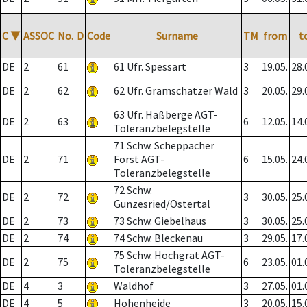
C
▼
ASSOC
No.
D
Code
Surname
TM
from
t
DE
2
61
61 Ufr. Spessart
3
19.05.
28.
DE
2
62
62 Ufr. Gramschatzer Wald
3
20.05.
29.
63 Ufr. Haßberge AGT-
DE
2
63
6
12.05.
14.
Toleranzbelegstelle
71 Schw. Scheppacher
DE
2
71
Forst AGT-
6
15.05.
24.
Toleranzbelegstelle
72 Schw.
DE
2
72
3
30.05.
25.
Gunzesried/Ostertal
DE
2
73
73 Schw. Giebelhaus
3
30.05.
25.
DE
2
74
74 Schw. Bleckenau
3
29.05.
17.
75 Schw. Hochgrat AGT-
DE
2
75
6
23.05.
01.
Toleranzbelegstelle
DE
4
3
Waldhof
3
27.05.
01.
DE
4
5
Hohenheide
3
20.05.
15.