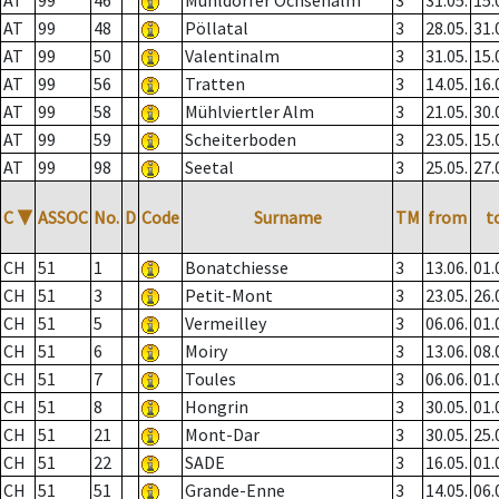
AT
99
46
Mühldorfer Ochsenalm
3
31.05.
15.
AT
99
48
Pöllatal
3
28.05.
31.
AT
99
50
Valentinalm
3
31.05.
15.
AT
99
56
Tratten
3
14.05.
16.
AT
99
58
Mühlviertler Alm
3
21.05.
30.
AT
99
59
Scheiterboden
3
23.05.
15.
AT
99
98
Seetal
3
25.05.
27.
C
▼
ASSOC
No.
D
Code
Surname
TM
from
t
CH
51
1
Bonatchiesse
3
13.06.
01.
CH
51
3
Petit-Mont
3
23.05.
26.
CH
51
5
Vermeilley
3
06.06.
01.
CH
51
6
Moiry
3
13.06.
08.
CH
51
7
Toules
3
06.06.
01.
CH
51
8
Hongrin
3
30.05.
01.
CH
51
21
Mont-Dar
3
30.05.
25.
CH
51
22
SADE
3
16.05.
01.
CH
51
51
Grande-Enne
3
14.05.
06.