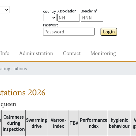
Association
Breeder n°
country
Password
Login
Info
Administration
Contact
Monitoring
ating stations
tations
2026
r queen
Calmness
e
Swarming
Varroa-
Performance
hygienic
V
during
TBV
drive
index
ndex
behaviour
g
inspection