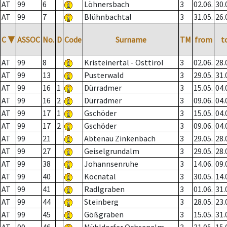
AT
99
6
Löhnersbach
3
02.06.
30.
AT
99
7
Blühnbachtal
3
31.05.
26.
C
▼
ASSOC
No.
D
Code
Surname
TM
from
t
AT
99
8
Kristeinertal - Osttirol
3
02.06.
28.
AT
99
13
Pusterwald
3
29.05.
31.
AT
99
16
1
Dürradmer
3
15.05.
04.
AT
99
16
2
Dürradmer
3
09.06.
04.
AT
99
17
1
Gschöder
3
15.05.
04.
AT
99
17
2
Gschöder
3
09.06.
04.
AT
99
21
Abtenau Zinkenbach
3
29.05.
28.
AT
99
27
Geiselgrundalm
3
29.05.
28.
AT
99
38
Johannsenruhe
3
14.06.
09.
AT
99
40
Kocnatal
3
30.05.
14.
AT
99
41
Radlgraben
3
01.06.
31.
AT
99
44
Steinberg
3
28.05.
23.
AT
99
45
Gößgraben
3
15.05.
31.