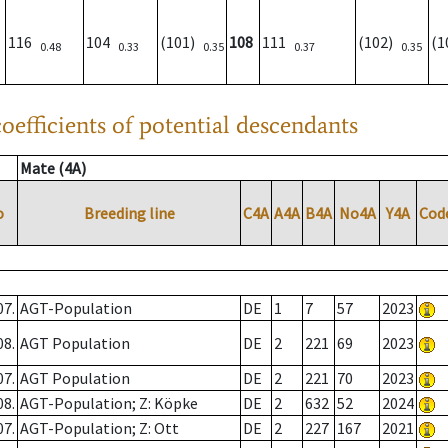
116
104
(101)
108
111
(102)
(
0.48
0.33
0.35
0.37
0.35
oefficients of potential descendants
Mate (4A)
o
Breeding line
C4A
A4A
B4A
No4A
Y4A
Cod
07.
AGT-Population
DE
1
7
57
2023
08.
AGT Population
DE
2
221
69
2023
07.
AGT Population
DE
2
221
70
2023
08.
AGT-Population; Z: Köpke
DE
2
632
52
2024
07.
AGT-Population; Z: Ott
DE
2
227
167
2021