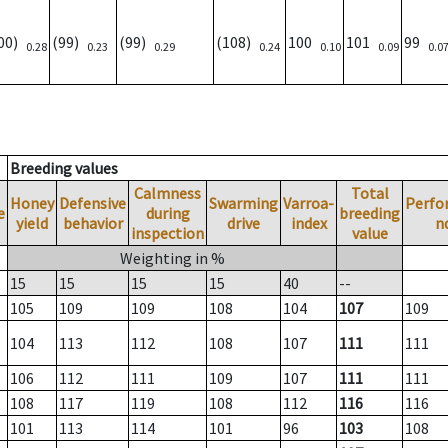
100)
(99)
(99)
(108)
100
101
99
0.28
0.23
0.29
0.24
0.10
0.09
0.0
Breeding values
Calmness
Total
Honey
Defensive
Swarming
Varroa-
Perfo
e
during
breeding
yield
behavior
drive
index
n
inspection
value
Weighting in %
15
15
15
15
40
--
105
109
109
108
104
107
109
104
113
112
108
107
111
111
106
112
111
109
107
111
111
108
117
119
108
112
116
116
101
113
114
101
96
103
108