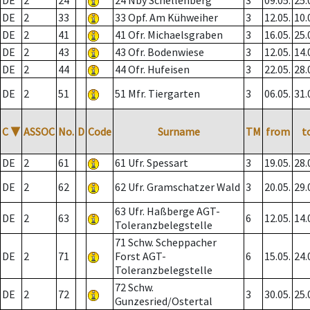
DE
2
24
24 Nby Schellenberg
3
09.05.
25.
DE
2
33
33 Opf. Am Kühweiher
3
12.05.
10.
DE
2
41
41 Ofr. Michaelsgraben
3
16.05.
25.
DE
2
43
43 Ofr. Bodenwiese
3
12.05.
14.
DE
2
44
44 Ofr. Hufeisen
3
22.05.
28.
DE
2
51
51 Mfr. Tiergarten
3
06.05.
31.
C
▼
ASSOC
No.
D
Code
Surname
TM
from
t
DE
2
61
61 Ufr. Spessart
3
19.05.
28.
DE
2
62
62 Ufr. Gramschatzer Wald
3
20.05.
29.
63 Ufr. Haßberge AGT-
DE
2
63
6
12.05.
14.
Toleranzbelegstelle
71 Schw. Scheppacher
DE
2
71
Forst AGT-
6
15.05.
24.
Toleranzbelegstelle
72 Schw.
DE
2
72
3
30.05.
25.
Gunzesried/Ostertal