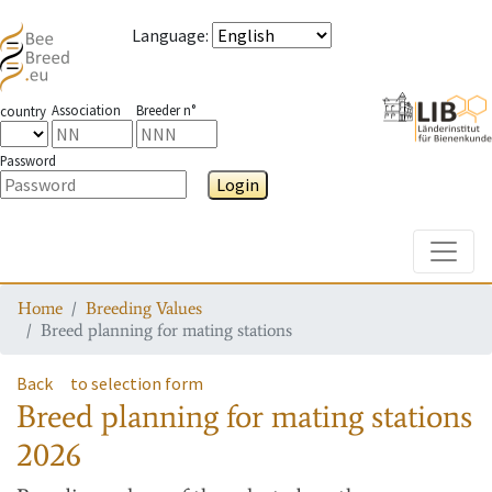
Language
:
Association
Breeder n°
country
Password
Login
Toggle
Home
Breeding Values
Breed planning for mating stations
Back
to selection form
Breed planning for mating stations
2026