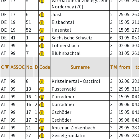
DE
17
5
Varroatoleranzbelegstelle
2
24.05.
26.
Norderney (70)
DE
17
6
Juist
2
25.05.
26.
DE
19
51
Eisbachtal
3
15.05.
21.
DE
19
52
Hasental
3
15.05.
17.
DE
41
1
Sächsische Schweiz
6
31.05.
05.
AT
99
6
Löhnersbach
3
02.06.
30.
AT
99
7
Blühnbachtal
3
31.05.
26.
C
▼
ASSOC
No.
D
Code
Surname
TM
from
t
AT
99
8
Kristeinertal - Osttirol
3
02.06.
28.
AT
99
13
Pusterwald
3
29.05.
31.
AT
99
16
1
Dürradmer
3
15.05.
04.
AT
99
16
2
Dürradmer
3
09.06.
04.
AT
99
17
1
Gschöder
3
15.05.
04.
AT
99
17
2
Gschöder
3
09.06.
04.
AT
99
21
Abtenau Zinkenbach
3
29.05.
28.
AT
99
27
Geiselgrundalm
3
29.05.
28.