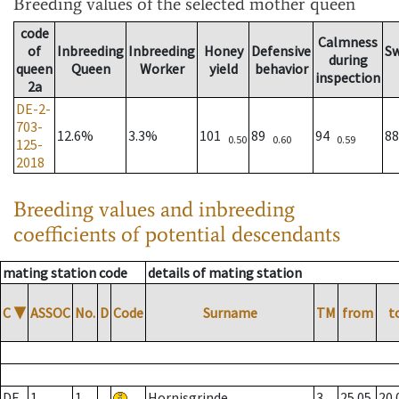
Breeding values
of the selected mother queen
code
Calmness
of
Inbreeding
Inbreeding
Honey
Defensive
S
during
queen
Queen
Worker
yield
behavior
inspection
2a
DE-2-
703-
12.6%
3.3%
101
89
94
8
0.50
0.60
0.59
125-
2018
Breeding values and inbreeding
coefficients of potential descendants
mating station code
details of mating station
C
▼
ASSOC
No.
D
Code
Surname
TM
from
t
DE
1
1
Hornisgrinde
3
25.05.
20.