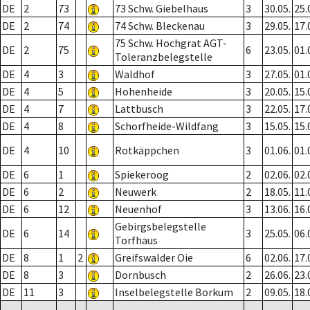
DE
2
73
73 Schw. Giebelhaus
3
30.05.
25.
DE
2
74
74 Schw. Bleckenau
3
29.05.
17.
75 Schw. Hochgrat AGT-
DE
2
75
6
23.05.
01.
Toleranzbelegstelle
DE
4
3
Waldhof
3
27.05.
01.
DE
4
5
Hohenheide
3
20.05.
15.
DE
4
7
Lattbusch
3
22.05.
17.
DE
4
8
Schorfheide-Wildfang
3
15.05.
15.
DE
4
10
Rotkäppchen
3
01.06.
01.
DE
6
1
Spiekeroog
2
02.06.
02.
DE
6
2
Neuwerk
2
18.05.
11.
DE
6
12
Neuenhof
3
13.06.
16.
Gebirgsbelegstelle
DE
6
14
3
25.05.
06.
Torfhaus
DE
8
1
2
Greifswalder Oie
6
02.06.
17.
DE
8
3
Dornbusch
2
26.06.
23.
DE
11
3
Inselbelegstelle Borkum
2
09.05.
18.