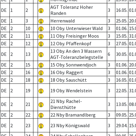
AGT Toleranz Hoher
DE
1
2
3
16.05.
01.
Randen
DE
1
3
Herrenwald
3
25.05.
20.
DE
2
10
10 Oby. Unterwieser Wald
3
01.06.
15.
DE
2
11
11 Oby. Freisinger Moos
3
15.05.
31.
DE
2
12
12 Oby. Pfaffenkopf
3
27.05.
01.
13 Oby. An den 3 Wassern
DE
2
13
6
30.05.
01.
AGT-Toleranzbelegstelle
DE
2
15
15 Oby. Sonnwendjoch
3
01.06.
20.
DE
2
16
16 Oby. Raggert
3
01.06.
01.
DE
2
18
18 Oby. Sauschütt
3
16.05.
01.
DE
2
19
19 Oby. Wendelstein
3
22.05.
31.
21 Nby. Rachel-
DE
2
21
3
13.05.
08.
Diensthütte
DE
2
22
22 Nby Bramandlberg
3
09.05.
25.
DE
2
23
23 Nby Königswald
3
29.04.
15.