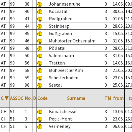
AT
99
38
Johannsenruhe
3
14.06.
09.
AT
99
40
Kocnatal
3
30.05.
14.
AT
99
41
Radlgraben
3
01.06.
31.
AT
99
44
Steinberg
3
28.05.
23.
AT
99
45
Gößgraben
3
15.05.
31.
AT
99
46
Mühldorfer Ochsenalm
3
31.05.
15.
AT
99
48
Pöllatal
3
28.05.
31.
AT
99
50
Valentinalm
3
31.05.
15.
AT
99
56
Tratten
3
14.05.
16.
AT
99
58
Mühlviertler Alm
3
21.05.
30.
AT
99
59
Scheiterboden
3
23.05.
15.
AT
99
98
Seetal
3
25.05.
27.
C
▼
ASSOC
No.
D
Code
Surname
TM
from
t
CH
51
1
Bonatchiesse
3
13.06.
01.
CH
51
3
Petit-Mont
3
23.05.
26.
CH
51
5
Vermeilley
3
06.06.
01.