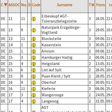
C
▼
ASSOC
No.
D
Code
Surname
TM
from
t
Erbeskopf AGT-
DE
11
11
3
26.05.
21.
Toleranzbelegstelle
Naturpark Erzgebirge-
DE
13
9
3
29.05.
10.
Vogtland
DE
13
11
Blockstelle
3
09.06.
21.
DE
14
1
Kaiserstein
3
30.05.
27.
DE
15
1
Amrum
2
09.06.
21.
DE
15
3
Hamburger Hallig
2
06.06.
11.
DE
15
4
Helgoland
2
13.05.
31.
DE
15
6
List auf Sylt
2
26.05.
20.
DE
15
9
Puan Klent / Sylt
2
26.05.
15.
DE
16
9
Oberhof
3
30.05.
01.
DE
16
11
Kieferle
3
06.06.
25.
DE
17
3
Wangerooge
2
24.05.
29.
DE
17
4
Langeoog
2
31.05.
09.
AGT