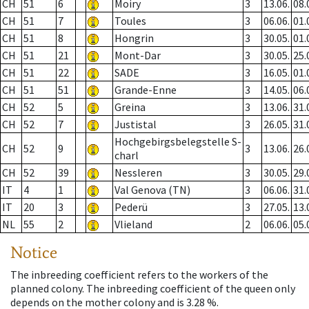
CH
51
6
Moiry
3
13.06.
08.
CH
51
7
Toules
3
06.06.
01.
CH
51
8
Hongrin
3
30.05.
01.
CH
51
21
Mont-Dar
3
30.05.
25.
CH
51
22
SADE
3
16.05.
01.
CH
51
51
Grande-Enne
3
14.05.
06.
CH
52
5
Greina
3
13.06.
31.
CH
52
7
Justistal
3
26.05.
31.
Hochgebirgsbelegstelle S-
CH
52
9
3
13.06.
26.
charl
CH
52
39
Nessleren
3
30.05.
29.
IT
4
1
Val Genova (TN)
3
06.06.
31.
IT
20
3
Pederü
3
27.05.
13.
NL
55
2
Vlieland
2
06.06.
05.
Notice
The inbreeding coefficient refers to the workers of the
planned colony. The inbreeding coefficient of the queen only
depends on the mother colony and is 3.28 %.