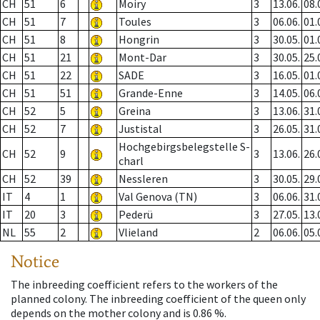
CH
51
6
Moiry
3
13.06.
08.
CH
51
7
Toules
3
06.06.
01.
CH
51
8
Hongrin
3
30.05.
01.
CH
51
21
Mont-Dar
3
30.05.
25.
CH
51
22
SADE
3
16.05.
01.
CH
51
51
Grande-Enne
3
14.05.
06.
CH
52
5
Greina
3
13.06.
31.
CH
52
7
Justistal
3
26.05.
31.
Hochgebirgsbelegstelle S-
CH
52
9
3
13.06.
26.
charl
CH
52
39
Nessleren
3
30.05.
29.
IT
4
1
Val Genova (TN)
3
06.06.
31.
IT
20
3
Pederü
3
27.05.
13.
NL
55
2
Vlieland
2
06.06.
05.
Notice
The inbreeding coefficient refers to the workers of the
planned colony. The inbreeding coefficient of the queen only
depends on the mother colony and is 0.86 %.