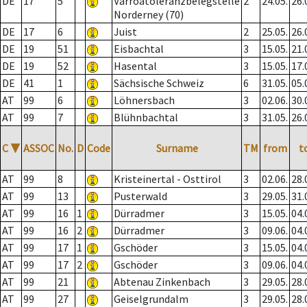
DE
17
5
Varroatoleranzbelegstelle
2
24.05.
26.
Norderney (70)
DE
17
6
Juist
2
25.05.
26.
DE
19
51
Eisbachtal
3
15.05.
21.
DE
19
52
Hasental
3
15.05.
17.
DE
41
1
Sächsische Schweiz
6
31.05.
05.
AT
99
6
Löhnersbach
3
02.06.
30.
AT
99
7
Blühnbachtal
3
31.05.
26.
C
▼
ASSOC
No.
D
Code
Surname
TM
from
t
AT
99
8
Kristeinertal - Osttirol
3
02.06.
28.
AT
99
13
Pusterwald
3
29.05.
31.
AT
99
16
1
Dürradmer
3
15.05.
04.
AT
99
16
2
Dürradmer
3
09.06.
04.
AT
99
17
1
Gschöder
3
15.05.
04.
AT
99
17
2
Gschöder
3
09.06.
04.
AT
99
21
Abtenau Zinkenbach
3
29.05.
28.
AT
99
27
Geiselgrundalm
3
29.05.
28.