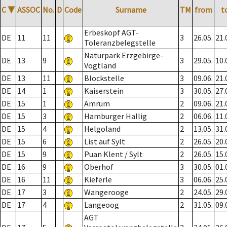
C
▼
ASSOC
No.
D
Code
Surname
TM
from
t
Erbeskopf AGT-
DE
11
11
3
26.05.
21.
Toleranzbelegstelle
Naturpark Erzgebirge-
DE
13
9
3
29.05.
10.
Vogtland
DE
13
11
Blockstelle
3
09.06.
21.
DE
14
1
Kaiserstein
3
30.05.
27.
DE
15
1
Amrum
2
09.06.
21.
DE
15
3
Hamburger Hallig
2
06.06.
11.
DE
15
4
Helgoland
2
13.05.
31.
DE
15
6
List auf Sylt
2
26.05.
20.
DE
15
9
Puan Klent / Sylt
2
26.05.
15.
DE
16
9
Oberhof
3
30.05.
01.
DE
16
11
Kieferle
3
06.06.
25.
DE
17
3
Wangerooge
2
24.05.
29.
DE
17
4
Langeoog
2
31.05.
09.
AGT