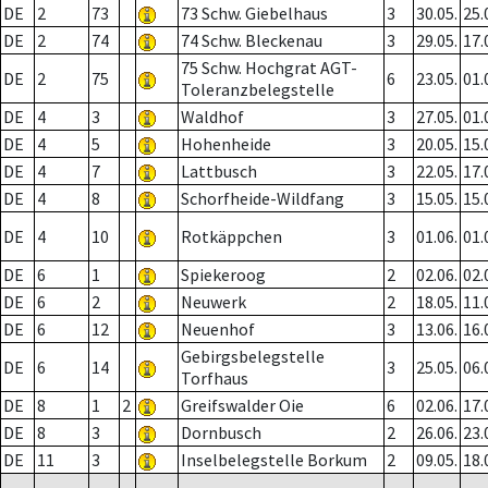
DE
2
73
73 Schw. Giebelhaus
3
30.05.
25.
DE
2
74
74 Schw. Bleckenau
3
29.05.
17.
75 Schw. Hochgrat AGT-
DE
2
75
6
23.05.
01.
Toleranzbelegstelle
DE
4
3
Waldhof
3
27.05.
01.
DE
4
5
Hohenheide
3
20.05.
15.
DE
4
7
Lattbusch
3
22.05.
17.
DE
4
8
Schorfheide-Wildfang
3
15.05.
15.
DE
4
10
Rotkäppchen
3
01.06.
01.
DE
6
1
Spiekeroog
2
02.06.
02.
DE
6
2
Neuwerk
2
18.05.
11.
DE
6
12
Neuenhof
3
13.06.
16.
Gebirgsbelegstelle
DE
6
14
3
25.05.
06.
Torfhaus
DE
8
1
2
Greifswalder Oie
6
02.06.
17.
DE
8
3
Dornbusch
2
26.06.
23.
DE
11
3
Inselbelegstelle Borkum
2
09.05.
18.