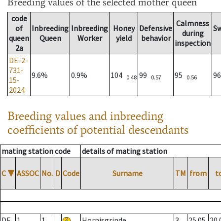
Breeding values
of the selected mother queen
code
Calmness
of
Inbreeding
Inbreeding
Honey
Defensive
S
during
queen
Queen
Worker
yield
behavior
inspection
2a
DE-2-
731-
9.6%
0.9%
104
99
95
9
0.48
0.57
0.56
15-
2024
Breeding values and inbreeding
coefficients of potential descendants
mating station code
details of mating station
C
▼
ASSOC
No.
D
Code
Surname
TM
from
t
DE
1
1
Hornisgrinde
3
25.05.
20.