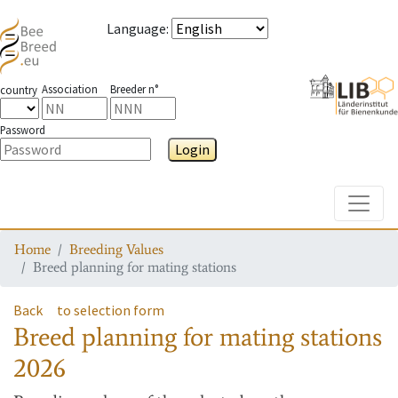
Language
:
Association
Breeder n°
country
Password
Login
Toggle
Home
Breeding Values
Breed planning for mating stations
Back
to selection form
Breed planning for mating stations
2026