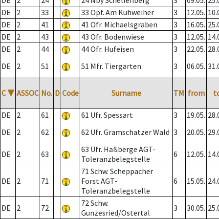
DE
2
24
24 Nby Schellenberg
3
09.05.
25.
DE
2
33
33 Opf. Am Kühweiher
3
12.05.
10.
DE
2
41
41 Ofr. Michaelsgraben
3
16.05.
25.
DE
2
43
43 Ofr. Bodenwiese
3
12.05.
14.
DE
2
44
44 Ofr. Hufeisen
3
22.05.
28.
DE
2
51
51 Mfr. Tiergarten
3
06.05.
31.
C
▼
ASSOC
No.
D
Code
Surname
TM
from
t
DE
2
61
61 Ufr. Spessart
3
19.05.
28.
DE
2
62
62 Ufr. Gramschatzer Wald
3
20.05.
29.
63 Ufr. Haßberge AGT-
DE
2
63
6
12.05.
14.
Toleranzbelegstelle
71 Schw. Scheppacher
DE
2
71
Forst AGT-
6
15.05.
24.
Toleranzbelegstelle
72 Schw.
DE
2
72
3
30.05.
25.
Gunzesried/Ostertal