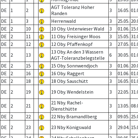
AGT Toleranz Hoher
DE
1
2
3
16.05.
01.
Randen
DE
1
3
Herrenwald
3
25.05.
20.
DE
2
10
10 Oby. Unterwieser Wald
3
01.06.
15.
DE
2
11
11 Oby. Freisinger Moos
3
15.05.
31.
DE
2
12
12 Oby. Pfaffenkopf
3
27.05.
01.
13 Oby. An den 3 Wassern
DE
2
13
6
30.05.
01.
AGT-Toleranzbelegstelle
DE
2
15
15 Oby. Sonnwendjoch
3
01.06.
20.
DE
2
16
16 Oby. Raggert
3
01.06.
01.
DE
2
18
18 Oby. Sauschütt
3
16.05.
01.
DE
2
19
19 Oby. Wendelstein
3
22.05.
31.
21 Nby. Rachel-
DE
2
21
3
13.05.
08.
Diensthütte
DE
2
22
22 Nby Bramandlberg
3
09.05.
25.
DE
2
23
23 Nby Königswald
3
29.04.
15.