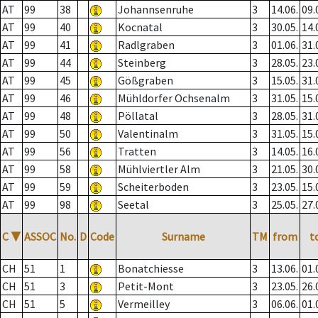
AT
99
38
Johannsenruhe
3
14.06.
09.
AT
99
40
Kocnatal
3
30.05.
14.
AT
99
41
Radlgraben
3
01.06.
31.
AT
99
44
Steinberg
3
28.05.
23.
AT
99
45
Gößgraben
3
15.05.
31.
AT
99
46
Mühldorfer Ochsenalm
3
31.05.
15.
AT
99
48
Pöllatal
3
28.05.
31.
AT
99
50
Valentinalm
3
31.05.
15.
AT
99
56
Tratten
3
14.05.
16.
AT
99
58
Mühlviertler Alm
3
21.05.
30.
AT
99
59
Scheiterboden
3
23.05.
15.
AT
99
98
Seetal
3
25.05.
27.
C
▼
ASSOC
No.
D
Code
Surname
TM
from
t
CH
51
1
Bonatchiesse
3
13.06.
01.
CH
51
3
Petit-Mont
3
23.05.
26.
CH
51
5
Vermeilley
3
06.06.
01.