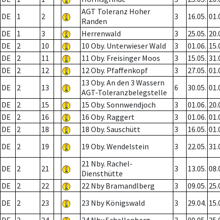
AGT Toleranz Hoher
DE
1
2
3
16.05.
01.
Randen
DE
1
3
Herrenwald
3
25.05.
20.
DE
2
10
10 Oby. Unterwieser Wald
3
01.06.
15.
DE
2
11
11 Oby. Freisinger Moos
3
15.05.
31.
DE
2
12
12 Oby. Pfaffenkopf
3
27.05.
01.
13 Oby. An den 3 Wassern
DE
2
13
6
30.05.
01.
AGT-Toleranzbelegstelle
DE
2
15
15 Oby. Sonnwendjoch
3
01.06.
20.
DE
2
16
16 Oby. Raggert
3
01.06.
01.
DE
2
18
18 Oby. Sauschütt
3
16.05.
01.
DE
2
19
19 Oby. Wendelstein
3
22.05.
31.
21 Nby. Rachel-
DE
2
21
3
13.05.
08.
Diensthütte
DE
2
22
22 Nby Bramandlberg
3
09.05.
25.
DE
2
23
23 Nby Königswald
3
29.04.
15.