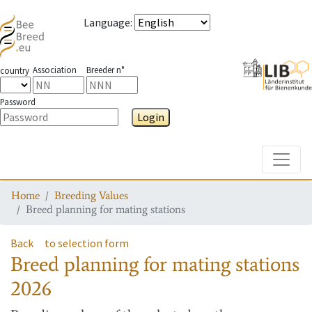
Language
:
Association
Breeder n°
country
Password
Login
Toggle
Home
Breeding Values
Breed planning for mating stations
Back
to selection form
Breed planning for mating stations
2026