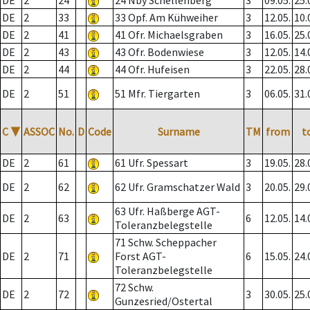
DE
2
24
24 Nby Schellenberg
3
09.05.
25.
DE
2
33
33 Opf. Am Kühweiher
3
12.05.
10.
DE
2
41
41 Ofr. Michaelsgraben
3
16.05.
25.
DE
2
43
43 Ofr. Bodenwiese
3
12.05.
14.
DE
2
44
44 Ofr. Hufeisen
3
22.05.
28.
DE
2
51
51 Mfr. Tiergarten
3
06.05.
31.
C
▼
ASSOC
No.
D
Code
Surname
TM
from
t
DE
2
61
61 Ufr. Spessart
3
19.05.
28.
DE
2
62
62 Ufr. Gramschatzer Wald
3
20.05.
29.
63 Ufr. Haßberge AGT-
DE
2
63
6
12.05.
14.
Toleranzbelegstelle
71 Schw. Scheppacher
DE
2
71
Forst AGT-
6
15.05.
24.
Toleranzbelegstelle
72 Schw.
DE
2
72
3
30.05.
25.
Gunzesried/Ostertal