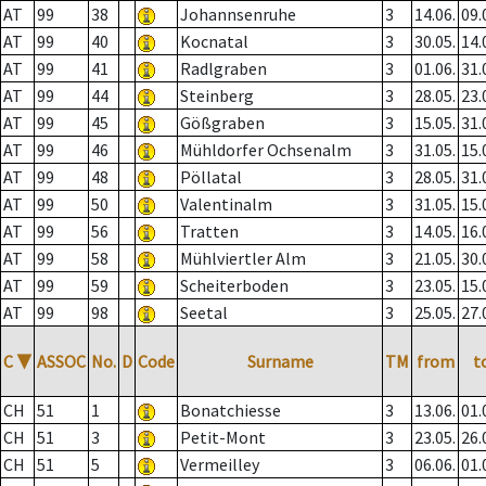
AT
99
38
Johannsenruhe
3
14.06.
09.
AT
99
40
Kocnatal
3
30.05.
14.
AT
99
41
Radlgraben
3
01.06.
31.
AT
99
44
Steinberg
3
28.05.
23.
AT
99
45
Gößgraben
3
15.05.
31.
AT
99
46
Mühldorfer Ochsenalm
3
31.05.
15.
AT
99
48
Pöllatal
3
28.05.
31.
AT
99
50
Valentinalm
3
31.05.
15.
AT
99
56
Tratten
3
14.05.
16.
AT
99
58
Mühlviertler Alm
3
21.05.
30.
AT
99
59
Scheiterboden
3
23.05.
15.
AT
99
98
Seetal
3
25.05.
27.
C
▼
ASSOC
No.
D
Code
Surname
TM
from
t
CH
51
1
Bonatchiesse
3
13.06.
01.
CH
51
3
Petit-Mont
3
23.05.
26.
CH
51
5
Vermeilley
3
06.06.
01.