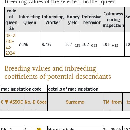
Breeding values
of the selected mother queen
code
Calmness
of
Inbreeding
Inbreeding
Honey
Defensive
S
during
queen
Queen
Worker
yield
behavior
inspection
2a
DE-2-
731-
7.1%
9.7%
107
102
101
1
0.56
0.63
0.62
22-
2024
Breeding values and inbreeding
coefficients of potential descendants
mating station code
details of mating station
C
▼
ASSOC
No.
D
Code
Surname
TM
from
t
DE
1
1
Hornisgrinde
3
25.05.
20.