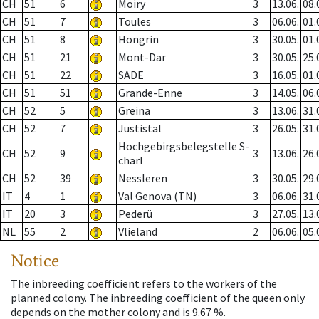
CH
51
6
Moiry
3
13.06.
08.
CH
51
7
Toules
3
06.06.
01.
CH
51
8
Hongrin
3
30.05.
01.
CH
51
21
Mont-Dar
3
30.05.
25.
CH
51
22
SADE
3
16.05.
01.
CH
51
51
Grande-Enne
3
14.05.
06.
CH
52
5
Greina
3
13.06.
31.
CH
52
7
Justistal
3
26.05.
31.
Hochgebirgsbelegstelle S-
CH
52
9
3
13.06.
26.
charl
CH
52
39
Nessleren
3
30.05.
29.
IT
4
1
Val Genova (TN)
3
06.06.
31.
IT
20
3
Pederü
3
27.05.
13.
NL
55
2
Vlieland
2
06.06.
05.
Notice
The inbreeding coefficient refers to the workers of the
planned colony. The inbreeding coefficient of the queen only
depends on the mother colony and is 9.67 %.