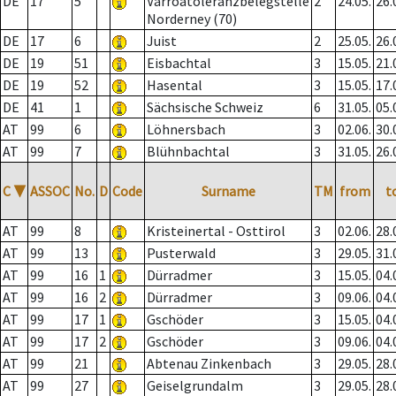
DE
17
5
Varroatoleranzbelegstelle
2
24.05.
26.
Norderney (70)
DE
17
6
Juist
2
25.05.
26.
DE
19
51
Eisbachtal
3
15.05.
21.
DE
19
52
Hasental
3
15.05.
17.
DE
41
1
Sächsische Schweiz
6
31.05.
05.
AT
99
6
Löhnersbach
3
02.06.
30.
AT
99
7
Blühnbachtal
3
31.05.
26.
C
▼
ASSOC
No.
D
Code
Surname
TM
from
t
AT
99
8
Kristeinertal - Osttirol
3
02.06.
28.
AT
99
13
Pusterwald
3
29.05.
31.
AT
99
16
1
Dürradmer
3
15.05.
04.
AT
99
16
2
Dürradmer
3
09.06.
04.
AT
99
17
1
Gschöder
3
15.05.
04.
AT
99
17
2
Gschöder
3
09.06.
04.
AT
99
21
Abtenau Zinkenbach
3
29.05.
28.
AT
99
27
Geiselgrundalm
3
29.05.
28.