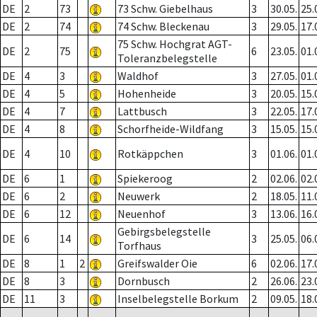
DE
2
73
73 Schw. Giebelhaus
3
30.05.
25.
DE
2
74
74 Schw. Bleckenau
3
29.05.
17.
75 Schw. Hochgrat AGT-
DE
2
75
6
23.05.
01.
Toleranzbelegstelle
DE
4
3
Waldhof
3
27.05.
01.
DE
4
5
Hohenheide
3
20.05.
15.
DE
4
7
Lattbusch
3
22.05.
17.
DE
4
8
Schorfheide-Wildfang
3
15.05.
15.
DE
4
10
Rotkäppchen
3
01.06.
01.
DE
6
1
Spiekeroog
2
02.06.
02.
DE
6
2
Neuwerk
2
18.05.
11.
DE
6
12
Neuenhof
3
13.06.
16.
Gebirgsbelegstelle
DE
6
14
3
25.05.
06.
Torfhaus
DE
8
1
2
Greifswalder Oie
6
02.06.
17.
DE
8
3
Dornbusch
2
26.06.
23.
DE
11
3
Inselbelegstelle Borkum
2
09.05.
18.