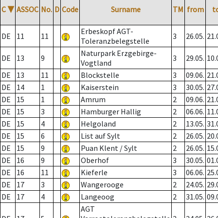
C
▼
ASSOC
No.
D
Code
Surname
TM
from
t
Erbeskopf AGT-
DE
11
11
3
26.05.
21.
Toleranzbelegstelle
Naturpark Erzgebirge-
DE
13
9
3
29.05.
10.
Vogtland
DE
13
11
Blockstelle
3
09.06.
21.
DE
14
1
Kaiserstein
3
30.05.
27.
DE
15
1
Amrum
2
09.06.
21.
DE
15
3
Hamburger Hallig
2
06.06.
11.
DE
15
4
Helgoland
2
13.05.
31.
DE
15
6
List auf Sylt
2
26.05.
20.
DE
15
9
Puan Klent / Sylt
2
26.05.
15.
DE
16
9
Oberhof
3
30.05.
01.
DE
16
11
Kieferle
3
06.06.
25.
DE
17
3
Wangerooge
2
24.05.
29.
DE
17
4
Langeoog
2
31.05.
09.
AGT