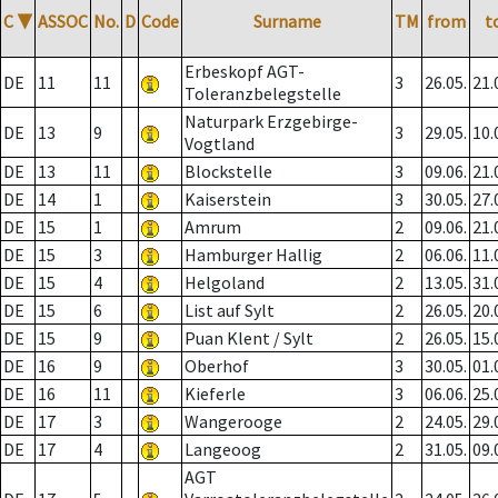
C
▼
ASSOC
No.
D
Code
Surname
TM
from
t
Erbeskopf AGT-
DE
11
11
3
26.05.
21.
Toleranzbelegstelle
Naturpark Erzgebirge-
DE
13
9
3
29.05.
10.
Vogtland
DE
13
11
Blockstelle
3
09.06.
21.
DE
14
1
Kaiserstein
3
30.05.
27.
DE
15
1
Amrum
2
09.06.
21.
DE
15
3
Hamburger Hallig
2
06.06.
11.
DE
15
4
Helgoland
2
13.05.
31.
DE
15
6
List auf Sylt
2
26.05.
20.
DE
15
9
Puan Klent / Sylt
2
26.05.
15.
DE
16
9
Oberhof
3
30.05.
01.
DE
16
11
Kieferle
3
06.06.
25.
DE
17
3
Wangerooge
2
24.05.
29.
DE
17
4
Langeoog
2
31.05.
09.
AGT