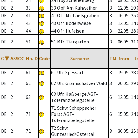
DE
2
24
24 Nby Schellenberg
3
09.05.
25.
DE
2
33
33 Opf. Am Kühweiher
3
12.05.
10.
DE
2
41
41 Ofr. Michaelsgraben
3
16.05.
25.
DE
2
43
43 Ofr. Bodenwiese
3
12.05.
14.
DE
2
44
44 Ofr. Hufeisen
3
22.05.
28.
DE
2
51
51 Mfr. Tiergarten
3
06.05.
31.
C
▼
ASSOC
No.
D
Code
Surname
TM
from
t
DE
2
61
61 Ufr. Spessart
3
19.05.
28.
DE
2
62
62 Ufr. Gramschatzer Wald
3
20.05.
29.
63 Ufr. Haßberge AGT-
DE
2
63
6
12.05.
14.
Toleranzbelegstelle
71 Schw. Scheppacher
DE
2
71
Forst AGT-
6
15.05.
24.
Toleranzbelegstelle
72 Schw.
DE
2
72
3
30.05.
25.
Gunzesried/Ostertal