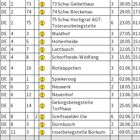
DE
2
73
73 Schw. Giebelhaus
3
30.05.
25.
DE
2
74
74 Schw. Bleckenau
3
29.05.
17.
75 Schw. Hochgrat AGT-
DE
2
75
6
23.05.
01.
Toleranzbelegstelle
DE
4
3
Waldhof
3
27.05.
01.
DE
4
5
Hohenheide
3
20.05.
15.
DE
4
7
Lattbusch
3
22.05.
17.
DE
4
8
Schorfheide-Wildfang
3
15.05.
15.
DE
4
10
Rotkäppchen
3
01.06.
01.
DE
6
1
Spiekeroog
2
02.06.
02.
DE
6
2
Neuwerk
2
18.05.
11.
DE
6
12
Neuenhof
3
13.06.
16.
Gebirgsbelegstelle
DE
6
14
3
25.05.
06.
Torfhaus
DE
8
1
2
Greifswalder Oie
6
02.06.
17.
DE
8
3
Dornbusch
2
26.06.
23.
DE
11
3
Inselbelegstelle Borkum
2
09.05.
18.