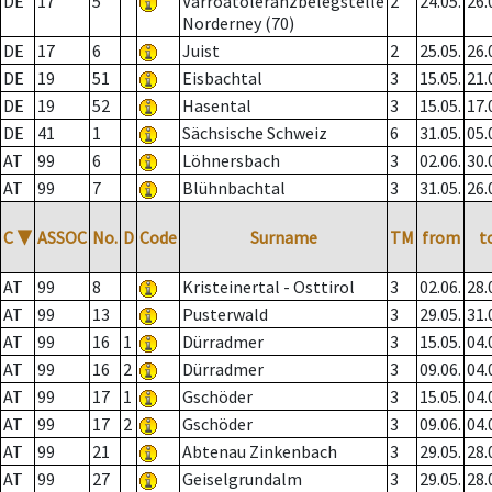
DE
17
5
Varroatoleranzbelegstelle
2
24.05.
26.
Norderney (70)
DE
17
6
Juist
2
25.05.
26.
DE
19
51
Eisbachtal
3
15.05.
21.
DE
19
52
Hasental
3
15.05.
17.
DE
41
1
Sächsische Schweiz
6
31.05.
05.
AT
99
6
Löhnersbach
3
02.06.
30.
AT
99
7
Blühnbachtal
3
31.05.
26.
C
▼
ASSOC
No.
D
Code
Surname
TM
from
t
AT
99
8
Kristeinertal - Osttirol
3
02.06.
28.
AT
99
13
Pusterwald
3
29.05.
31.
AT
99
16
1
Dürradmer
3
15.05.
04.
AT
99
16
2
Dürradmer
3
09.06.
04.
AT
99
17
1
Gschöder
3
15.05.
04.
AT
99
17
2
Gschöder
3
09.06.
04.
AT
99
21
Abtenau Zinkenbach
3
29.05.
28.
AT
99
27
Geiselgrundalm
3
29.05.
28.