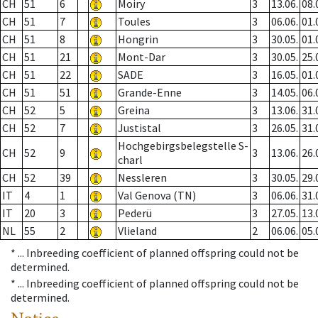
CH
51
6
Moiry
3
13.06.
08.
CH
51
7
Toules
3
06.06.
01.
CH
51
8
Hongrin
3
30.05.
01.
CH
51
21
Mont-Dar
3
30.05.
25.
CH
51
22
SADE
3
16.05.
01.
CH
51
51
Grande-Enne
3
14.05.
06.
CH
52
5
Greina
3
13.06.
31.
CH
52
7
Justistal
3
26.05.
31.
Hochgebirgsbelegstelle S-
CH
52
9
3
13.06.
26.
charl
CH
52
39
Nessleren
3
30.05.
29.
IT
4
1
Val Genova (TN)
3
06.06.
31.
IT
20
3
Pederü
3
27.05.
13.
NL
55
2
Vlieland
2
06.06.
05.
* ...
Inbreeding coefficient of planned offspring could not be
determined.
* ...
Inbreeding coefficient of planned offspring could not be
determined.