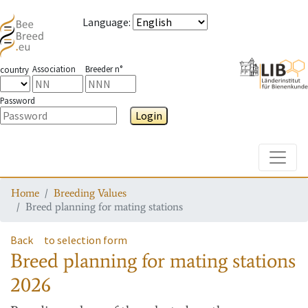
Language
:
Association
Breeder n°
country
Password
Login
Toggle
Home
Breeding Values
Breed planning for mating stations
Back
to selection form
Breed planning for mating stations
2026