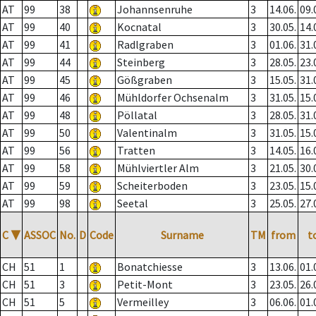
AT
99
38
Johannsenruhe
3
14.06.
09.
AT
99
40
Kocnatal
3
30.05.
14.
AT
99
41
Radlgraben
3
01.06.
31.
AT
99
44
Steinberg
3
28.05.
23.
AT
99
45
Gößgraben
3
15.05.
31.
AT
99
46
Mühldorfer Ochsenalm
3
31.05.
15.
AT
99
48
Pöllatal
3
28.05.
31.
AT
99
50
Valentinalm
3
31.05.
15.
AT
99
56
Tratten
3
14.05.
16.
AT
99
58
Mühlviertler Alm
3
21.05.
30.
AT
99
59
Scheiterboden
3
23.05.
15.
AT
99
98
Seetal
3
25.05.
27.
C
▼
ASSOC
No.
D
Code
Surname
TM
from
t
CH
51
1
Bonatchiesse
3
13.06.
01.
CH
51
3
Petit-Mont
3
23.05.
26.
CH
51
5
Vermeilley
3
06.06.
01.