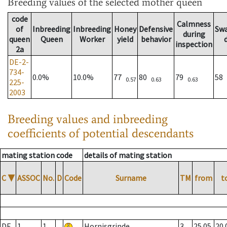
Breeding values
of the selected mother queen
code
Calmness
of
Inbreeding
Inbreeding
Honey
Defensive
Sw
during
queen
Queen
Worker
yield
behavior
inspection
2a
DE-2-
734-
0.0%
10.0%
77
80
79
58
0.57
0.63
0.63
225-
2003
Breeding values and inbreeding
coefficients of potential descendants
mating station code
details of mating station
C
▼
ASSOC
No.
D
Code
Surname
TM
from
t
DE
1
1
Hornisgrinde
3
25.05.
20.