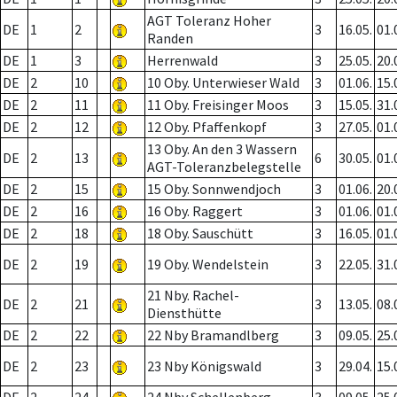
AGT Toleranz Hoher
DE
1
2
3
16.05.
01.
Randen
DE
1
3
Herrenwald
3
25.05.
20.
DE
2
10
10 Oby. Unterwieser Wald
3
01.06.
15.
DE
2
11
11 Oby. Freisinger Moos
3
15.05.
31.
DE
2
12
12 Oby. Pfaffenkopf
3
27.05.
01.
13 Oby. An den 3 Wassern
DE
2
13
6
30.05.
01.
AGT-Toleranzbelegstelle
DE
2
15
15 Oby. Sonnwendjoch
3
01.06.
20.
DE
2
16
16 Oby. Raggert
3
01.06.
01.
DE
2
18
18 Oby. Sauschütt
3
16.05.
01.
DE
2
19
19 Oby. Wendelstein
3
22.05.
31.
21 Nby. Rachel-
DE
2
21
3
13.05.
08.
Diensthütte
DE
2
22
22 Nby Bramandlberg
3
09.05.
25.
DE
2
23
23 Nby Königswald
3
29.04.
15.