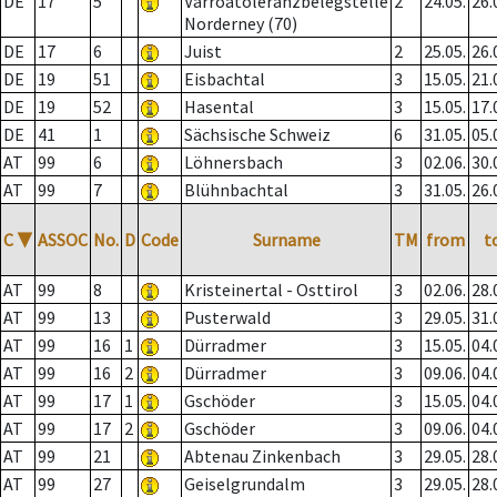
DE
17
5
Varroatoleranzbelegstelle
2
24.05.
26.
Norderney (70)
DE
17
6
Juist
2
25.05.
26.
DE
19
51
Eisbachtal
3
15.05.
21.
DE
19
52
Hasental
3
15.05.
17.
DE
41
1
Sächsische Schweiz
6
31.05.
05.
AT
99
6
Löhnersbach
3
02.06.
30.
AT
99
7
Blühnbachtal
3
31.05.
26.
C
▼
ASSOC
No.
D
Code
Surname
TM
from
t
AT
99
8
Kristeinertal - Osttirol
3
02.06.
28.
AT
99
13
Pusterwald
3
29.05.
31.
AT
99
16
1
Dürradmer
3
15.05.
04.
AT
99
16
2
Dürradmer
3
09.06.
04.
AT
99
17
1
Gschöder
3
15.05.
04.
AT
99
17
2
Gschöder
3
09.06.
04.
AT
99
21
Abtenau Zinkenbach
3
29.05.
28.
AT
99
27
Geiselgrundalm
3
29.05.
28.