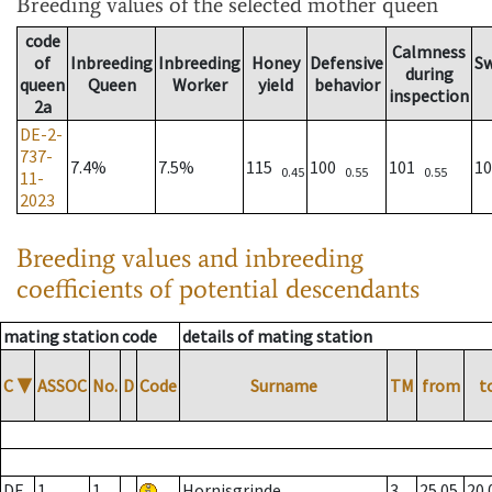
Breeding values
of the selected mother queen
code
Calmness
of
Inbreeding
Inbreeding
Honey
Defensive
S
during
queen
Queen
Worker
yield
behavior
inspection
2a
DE-2-
737-
7.4%
7.5%
115
100
101
1
0.45
0.55
0.55
11-
2023
Breeding values and inbreeding
coefficients of potential descendants
mating station code
details of mating station
C
▼
ASSOC
No.
D
Code
Surname
TM
from
t
DE
1
1
Hornisgrinde
3
25.05.
20.