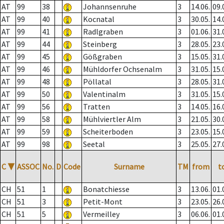
AT
99
38
Johannsenruhe
3
14.06.
09.
AT
99
40
Kocnatal
3
30.05.
14.
AT
99
41
Radlgraben
3
01.06.
31.
AT
99
44
Steinberg
3
28.05.
23.
AT
99
45
Gößgraben
3
15.05.
31.
AT
99
46
Mühldorfer Ochsenalm
3
31.05.
15.
AT
99
48
Pöllatal
3
28.05.
31.
AT
99
50
Valentinalm
3
31.05.
15.
AT
99
56
Tratten
3
14.05.
16.
AT
99
58
Mühlviertler Alm
3
21.05.
30.
AT
99
59
Scheiterboden
3
23.05.
15.
AT
99
98
Seetal
3
25.05.
27.
C
▼
ASSOC
No.
D
Code
Surname
TM
from
t
CH
51
1
Bonatchiesse
3
13.06.
01.
CH
51
3
Petit-Mont
3
23.05.
26.
CH
51
5
Vermeilley
3
06.06.
01.