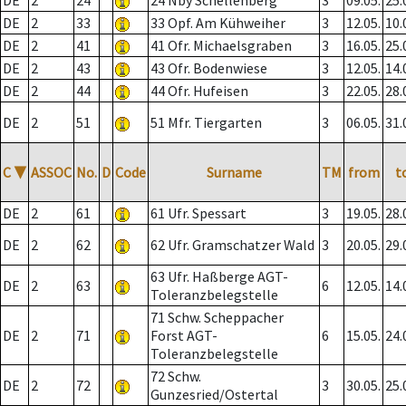
DE
2
24
24 Nby Schellenberg
3
09.05.
25.
DE
2
33
33 Opf. Am Kühweiher
3
12.05.
10.
DE
2
41
41 Ofr. Michaelsgraben
3
16.05.
25.
DE
2
43
43 Ofr. Bodenwiese
3
12.05.
14.
DE
2
44
44 Ofr. Hufeisen
3
22.05.
28.
DE
2
51
51 Mfr. Tiergarten
3
06.05.
31.
C
▼
ASSOC
No.
D
Code
Surname
TM
from
t
DE
2
61
61 Ufr. Spessart
3
19.05.
28.
DE
2
62
62 Ufr. Gramschatzer Wald
3
20.05.
29.
63 Ufr. Haßberge AGT-
DE
2
63
6
12.05.
14.
Toleranzbelegstelle
71 Schw. Scheppacher
DE
2
71
Forst AGT-
6
15.05.
24.
Toleranzbelegstelle
72 Schw.
DE
2
72
3
30.05.
25.
Gunzesried/Ostertal