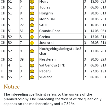
CH
51
6
Moiry
3
13.06.
08.
CH
51
7
Toules
3
06.06.
01.
CH
51
8
Hongrin
3
30.05.
01.
CH
51
21
Mont-Dar
3
30.05.
25.
CH
51
22
SADE
3
16.05.
01.
CH
51
51
Grande-Enne
3
14.05.
06.
CH
52
5
Greina
3
13.06.
31.
CH
52
7
Justistal
3
26.05.
31.
Hochgebirgsbelegstelle S-
CH
52
9
3
13.06.
26.
charl
CH
52
39
Nessleren
3
30.05.
29.
IT
4
1
Val Genova (TN)
3
06.06.
31.
IT
20
3
Pederü
3
27.05.
13.
NL
55
2
Vlieland
2
06.06.
05.
Notice
The inbreeding coefficient refers to the workers of the
planned colony. The inbreeding coefficient of the queen only
depends on the mother colony and is 7.52 %.