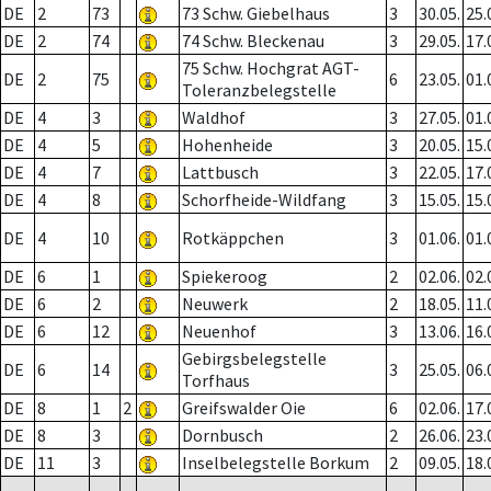
DE
2
73
73 Schw. Giebelhaus
3
30.05.
25.
DE
2
74
74 Schw. Bleckenau
3
29.05.
17.
75 Schw. Hochgrat AGT-
DE
2
75
6
23.05.
01.
Toleranzbelegstelle
DE
4
3
Waldhof
3
27.05.
01.
DE
4
5
Hohenheide
3
20.05.
15.
DE
4
7
Lattbusch
3
22.05.
17.
DE
4
8
Schorfheide-Wildfang
3
15.05.
15.
DE
4
10
Rotkäppchen
3
01.06.
01.
DE
6
1
Spiekeroog
2
02.06.
02.
DE
6
2
Neuwerk
2
18.05.
11.
DE
6
12
Neuenhof
3
13.06.
16.
Gebirgsbelegstelle
DE
6
14
3
25.05.
06.
Torfhaus
DE
8
1
2
Greifswalder Oie
6
02.06.
17.
DE
8
3
Dornbusch
2
26.06.
23.
DE
11
3
Inselbelegstelle Borkum
2
09.05.
18.