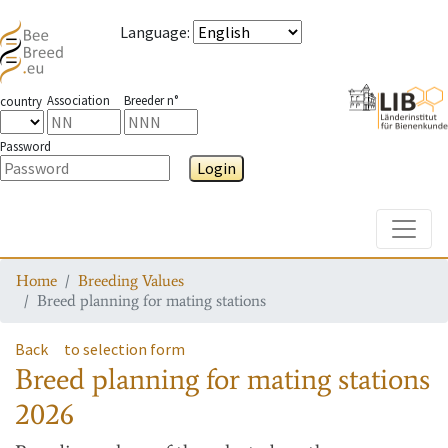
Language
:
Association
Breeder n°
country
Password
Login
Toggle
Home
Breeding Values
Breed planning for mating stations
Back
to selection form
Breed planning for mating stations
2026