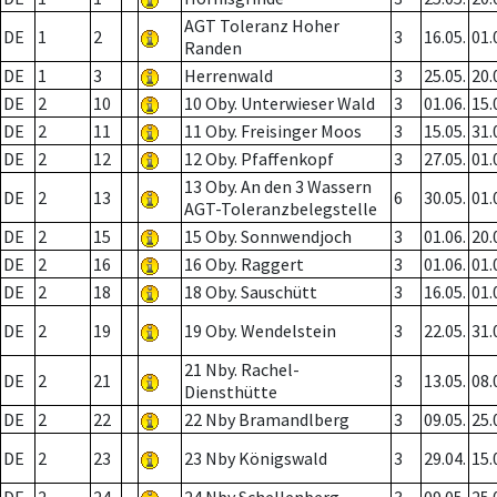
AGT Toleranz Hoher
DE
1
2
3
16.05.
01.
Randen
DE
1
3
Herrenwald
3
25.05.
20.
DE
2
10
10 Oby. Unterwieser Wald
3
01.06.
15.
DE
2
11
11 Oby. Freisinger Moos
3
15.05.
31.
DE
2
12
12 Oby. Pfaffenkopf
3
27.05.
01.
13 Oby. An den 3 Wassern
DE
2
13
6
30.05.
01.
AGT-Toleranzbelegstelle
DE
2
15
15 Oby. Sonnwendjoch
3
01.06.
20.
DE
2
16
16 Oby. Raggert
3
01.06.
01.
DE
2
18
18 Oby. Sauschütt
3
16.05.
01.
DE
2
19
19 Oby. Wendelstein
3
22.05.
31.
21 Nby. Rachel-
DE
2
21
3
13.05.
08.
Diensthütte
DE
2
22
22 Nby Bramandlberg
3
09.05.
25.
DE
2
23
23 Nby Königswald
3
29.04.
15.