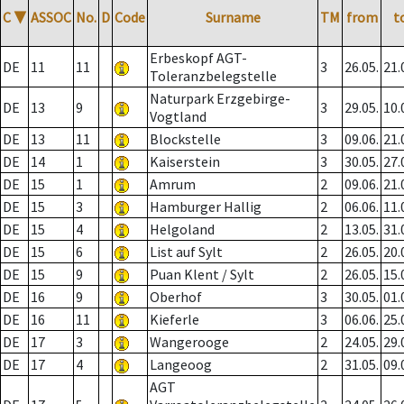
C
▼
ASSOC
No.
D
Code
Surname
TM
from
t
Erbeskopf AGT-
DE
11
11
3
26.05.
21.
Toleranzbelegstelle
Naturpark Erzgebirge-
DE
13
9
3
29.05.
10.
Vogtland
DE
13
11
Blockstelle
3
09.06.
21.
DE
14
1
Kaiserstein
3
30.05.
27.
DE
15
1
Amrum
2
09.06.
21.
DE
15
3
Hamburger Hallig
2
06.06.
11.
DE
15
4
Helgoland
2
13.05.
31.
DE
15
6
List auf Sylt
2
26.05.
20.
DE
15
9
Puan Klent / Sylt
2
26.05.
15.
DE
16
9
Oberhof
3
30.05.
01.
DE
16
11
Kieferle
3
06.06.
25.
DE
17
3
Wangerooge
2
24.05.
29.
DE
17
4
Langeoog
2
31.05.
09.
AGT