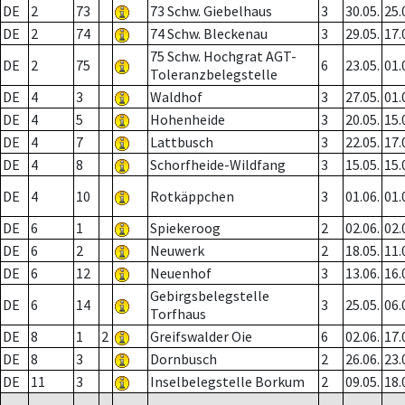
DE
2
73
73 Schw. Giebelhaus
3
30.05.
25.
DE
2
74
74 Schw. Bleckenau
3
29.05.
17.
75 Schw. Hochgrat AGT-
DE
2
75
6
23.05.
01.
Toleranzbelegstelle
DE
4
3
Waldhof
3
27.05.
01.
DE
4
5
Hohenheide
3
20.05.
15.
DE
4
7
Lattbusch
3
22.05.
17.
DE
4
8
Schorfheide-Wildfang
3
15.05.
15.
DE
4
10
Rotkäppchen
3
01.06.
01.
DE
6
1
Spiekeroog
2
02.06.
02.
DE
6
2
Neuwerk
2
18.05.
11.
DE
6
12
Neuenhof
3
13.06.
16.
Gebirgsbelegstelle
DE
6
14
3
25.05.
06.
Torfhaus
DE
8
1
2
Greifswalder Oie
6
02.06.
17.
DE
8
3
Dornbusch
2
26.06.
23.
DE
11
3
Inselbelegstelle Borkum
2
09.05.
18.