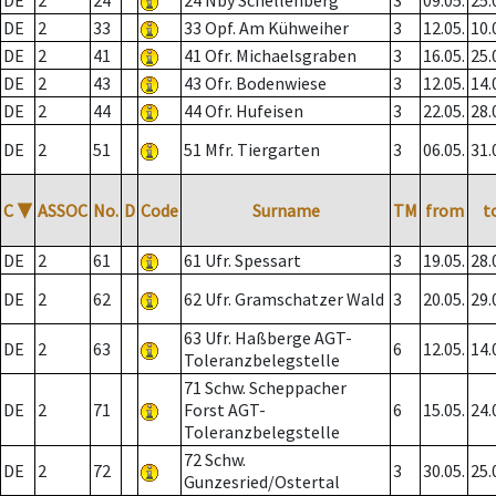
DE
2
24
24 Nby Schellenberg
3
09.05.
25.
DE
2
33
33 Opf. Am Kühweiher
3
12.05.
10.
DE
2
41
41 Ofr. Michaelsgraben
3
16.05.
25.
DE
2
43
43 Ofr. Bodenwiese
3
12.05.
14.
DE
2
44
44 Ofr. Hufeisen
3
22.05.
28.
DE
2
51
51 Mfr. Tiergarten
3
06.05.
31.
C
▼
ASSOC
No.
D
Code
Surname
TM
from
t
DE
2
61
61 Ufr. Spessart
3
19.05.
28.
DE
2
62
62 Ufr. Gramschatzer Wald
3
20.05.
29.
63 Ufr. Haßberge AGT-
DE
2
63
6
12.05.
14.
Toleranzbelegstelle
71 Schw. Scheppacher
DE
2
71
Forst AGT-
6
15.05.
24.
Toleranzbelegstelle
72 Schw.
DE
2
72
3
30.05.
25.
Gunzesried/Ostertal