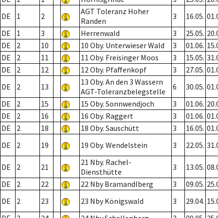
AGT Toleranz Hoher
DE
1
2
3
16.05.
01.
Randen
DE
1
3
Herrenwald
3
25.05.
20.
DE
2
10
10 Oby. Unterwieser Wald
3
01.06.
15.
DE
2
11
11 Oby. Freisinger Moos
3
15.05.
31.
DE
2
12
12 Oby. Pfaffenkopf
3
27.05.
01.
13 Oby. An den 3 Wassern
DE
2
13
6
30.05.
01.
AGT-Toleranzbelegstelle
DE
2
15
15 Oby. Sonnwendjoch
3
01.06.
20.
DE
2
16
16 Oby. Raggert
3
01.06.
01.
DE
2
18
18 Oby. Sauschütt
3
16.05.
01.
DE
2
19
19 Oby. Wendelstein
3
22.05.
31.
21 Nby. Rachel-
DE
2
21
3
13.05.
08.
Diensthütte
DE
2
22
22 Nby Bramandlberg
3
09.05.
25.
DE
2
23
23 Nby Königswald
3
29.04.
15.