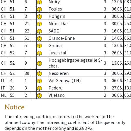
CH
51
6
Moiry
3
13.06.
08.
CH
51
7
Toules
3
06.06.
01.
CH
51
8
Hongrin
3
30.05.
01.
CH
51
21
Mont-Dar
3
30.05.
25.
CH
51
22
SADE
3
16.05.
01.
CH
51
51
Grande-Enne
3
14.05.
06.
CH
52
5
Greina
3
13.06.
31.
CH
52
7
Justistal
3
26.05.
31.
Hochgebirgsbelegstelle S-
CH
52
9
3
13.06.
26.
charl
CH
52
39
Nessleren
3
30.05.
29.
IT
4
1
Val Genova (TN)
3
06.06.
31.
IT
20
3
Pederü
3
27.05.
13.
NL
55
2
Vlieland
2
06.06.
05.
Notice
The inbreeding coefficient refers to the workers of the
planned colony. The inbreeding coefficient of the queen only
depends on the mother colony and is 2.88 %.