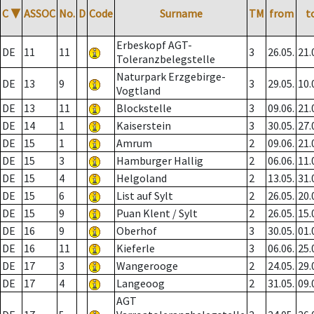
C
▼
ASSOC
No.
D
Code
Surname
TM
from
t
Erbeskopf AGT-
DE
11
11
3
26.05.
21.
Toleranzbelegstelle
Naturpark Erzgebirge-
DE
13
9
3
29.05.
10.
Vogtland
DE
13
11
Blockstelle
3
09.06.
21.
DE
14
1
Kaiserstein
3
30.05.
27.
DE
15
1
Amrum
2
09.06.
21.
DE
15
3
Hamburger Hallig
2
06.06.
11.
DE
15
4
Helgoland
2
13.05.
31.
DE
15
6
List auf Sylt
2
26.05.
20.
DE
15
9
Puan Klent / Sylt
2
26.05.
15.
DE
16
9
Oberhof
3
30.05.
01.
DE
16
11
Kieferle
3
06.06.
25.
DE
17
3
Wangerooge
2
24.05.
29.
DE
17
4
Langeoog
2
31.05.
09.
AGT