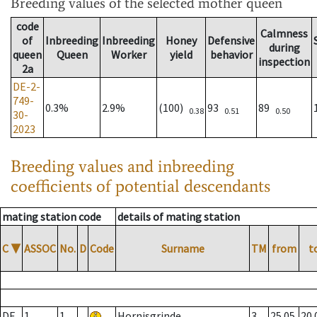
Breeding values
of the selected mother queen
code
Calmness
of
Inbreeding
Inbreeding
Honey
Defensive
during
queen
Queen
Worker
yield
behavior
inspection
2a
DE-2-
749-
0.3%
2.9%
(100)
93
89
0.38
0.51
0.50
30-
2023
Breeding values and inbreeding
coefficients of potential descendants
mating station code
details of mating station
C
▼
ASSOC
No.
D
Code
Surname
TM
from
t
DE
1
1
Hornisgrinde
3
25.05.
20.