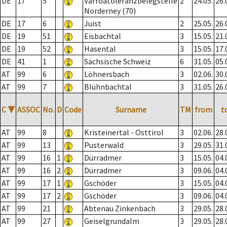
DE
17
5
Varroatoleranzbelegstelle
2
24.05.
26.
Norderney (70)
DE
17
6
Juist
2
25.05.
26.
DE
19
51
Eisbachtal
3
15.05.
21.
DE
19
52
Hasental
3
15.05.
17.
DE
41
1
Sächsische Schweiz
6
31.05.
05.
AT
99
6
Löhnersbach
3
02.06.
30.
AT
99
7
Blühnbachtal
3
31.05.
26.
C
▼
ASSOC
No.
D
Code
Surname
TM
from
t
AT
99
8
Kristeinertal - Osttirol
3
02.06.
28.
AT
99
13
Pusterwald
3
29.05.
31.
AT
99
16
1
Dürradmer
3
15.05.
04.
AT
99
16
2
Dürradmer
3
09.06.
04.
AT
99
17
1
Gschöder
3
15.05.
04.
AT
99
17
2
Gschöder
3
09.06.
04.
AT
99
21
Abtenau Zinkenbach
3
29.05.
28.
AT
99
27
Geiselgrundalm
3
29.05.
28.