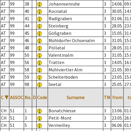
AT
99
38
Johannsenruhe
3
14.06.
09.
AT
99
40
Kocnatal
3
30.05.
14.
AT
99
41
Radlgraben
3
01.06.
31.
AT
99
44
Steinberg
3
28.05.
23.
AT
99
45
Gößgraben
3
15.05.
31.
AT
99
46
Mühldorfer Ochsenalm
3
31.05.
15.
AT
99
48
Pöllatal
3
28.05.
31.
AT
99
50
Valentinalm
3
31.05.
15.
AT
99
56
Tratten
3
14.05.
16.
AT
99
58
Mühlviertler Alm
3
21.05.
30.
AT
99
59
Scheiterboden
3
23.05.
15.
AT
99
98
Seetal
3
25.05.
27.
C
▼
ASSOC
No.
D
Code
Surname
TM
from
t
CH
51
1
Bonatchiesse
3
13.06.
01.
CH
51
3
Petit-Mont
3
23.05.
26.
CH
51
5
Vermeilley
3
06.06.
01.