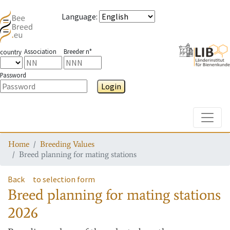
Language
:
Association
Breeder n°
country
Password
Login
Toggle
Home
Breeding Values
Breed planning for mating stations
Back
to selection form
Breed planning for mating stations
2026