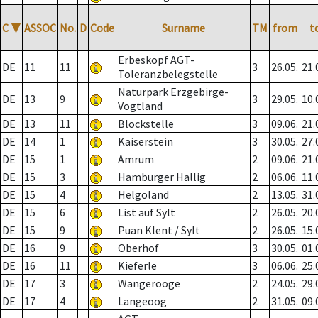
C
▼
ASSOC
No.
D
Code
Surname
TM
from
t
Erbeskopf AGT-
DE
11
11
3
26.05.
21.
Toleranzbelegstelle
Naturpark Erzgebirge-
DE
13
9
3
29.05.
10.
Vogtland
DE
13
11
Blockstelle
3
09.06.
21.
DE
14
1
Kaiserstein
3
30.05.
27.
DE
15
1
Amrum
2
09.06.
21.
DE
15
3
Hamburger Hallig
2
06.06.
11.
DE
15
4
Helgoland
2
13.05.
31.
DE
15
6
List auf Sylt
2
26.05.
20.
DE
15
9
Puan Klent / Sylt
2
26.05.
15.
DE
16
9
Oberhof
3
30.05.
01.
DE
16
11
Kieferle
3
06.06.
25.
DE
17
3
Wangerooge
2
24.05.
29.
DE
17
4
Langeoog
2
31.05.
09.