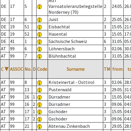
AGT
DE
17
5
Varroatoleranzbelegstelle
2
24.05.
26.
Norderney (70)
DE
17
6
Juist
2
25.05.
26.
DE
19
51
Eisbachtal
3
15.05.
21.
DE
19
52
Hasental
3
15.05.
17.
DE
41
1
Sächsische Schweiz
6
31.05.
05.
AT
99
6
Löhnersbach
3
02.06.
30.
AT
99
7
Blühnbachtal
3
31.05.
26.
C
▼
ASSOC
No.
D
Code
Surname
TM
from
t
AT
99
8
Kristeinertal - Osttirol
3
02.06.
28.
AT
99
13
Pusterwald
3
29.05.
31.
AT
99
16
1
Dürradmer
3
15.05.
04.
AT
99
16
2
Dürradmer
3
09.06.
04.
AT
99
17
1
Gschöder
3
15.05.
04.
AT
99
17
2
Gschöder
3
09.06.
04.
AT
99
21
Abtenau Zinkenbach
3
29.05.
28.