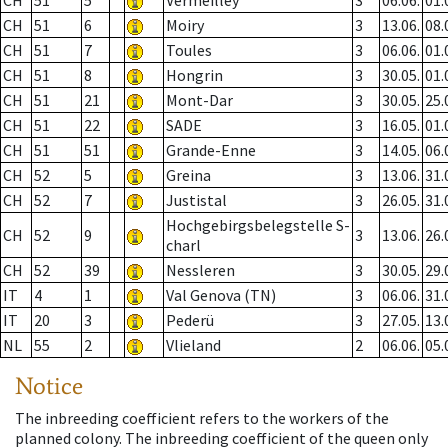
CH
51
5
Vermeilley
3
06.06.
01.
CH
51
6
Moiry
3
13.06.
08.
CH
51
7
Toules
3
06.06.
01.
CH
51
8
Hongrin
3
30.05.
01.
CH
51
21
Mont-Dar
3
30.05.
25.
CH
51
22
SADE
3
16.05.
01.
CH
51
51
Grande-Enne
3
14.05.
06.
CH
52
5
Greina
3
13.06.
31.
CH
52
7
Justistal
3
26.05.
31.
Hochgebirgsbelegstelle S-
CH
52
9
3
13.06.
26.
charl
CH
52
39
Nessleren
3
30.05.
29.
IT
4
1
Val Genova (TN)
3
06.06.
31.
IT
20
3
Pederü
3
27.05.
13.
NL
55
2
Vlieland
2
06.06.
05.
Notice
The inbreeding coefficient refers to the workers of the
planned colony. The inbreeding coefficient of the queen only