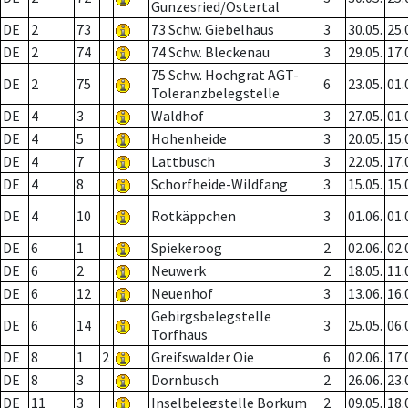
Gunzesried/Ostertal
DE
2
73
73 Schw. Giebelhaus
3
30.05.
25.
DE
2
74
74 Schw. Bleckenau
3
29.05.
17.
75 Schw. Hochgrat AGT-
DE
2
75
6
23.05.
01.
Toleranzbelegstelle
DE
4
3
Waldhof
3
27.05.
01.
DE
4
5
Hohenheide
3
20.05.
15.
DE
4
7
Lattbusch
3
22.05.
17.
DE
4
8
Schorfheide-Wildfang
3
15.05.
15.
DE
4
10
Rotkäppchen
3
01.06.
01.
DE
6
1
Spiekeroog
2
02.06.
02.
DE
6
2
Neuwerk
2
18.05.
11.
DE
6
12
Neuenhof
3
13.06.
16.
Gebirgsbelegstelle
DE
6
14
3
25.05.
06.
Torfhaus
DE
8
1
2
Greifswalder Oie
6
02.06.
17.
DE
8
3
Dornbusch
2
26.06.
23.
DE
11
3
Inselbelegstelle Borkum
2
09.05.
18.