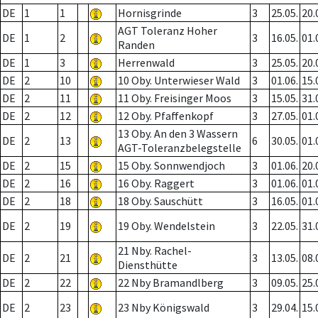
DE
1
1
Hornisgrinde
3
25.05.
20.
AGT Toleranz Hoher
DE
1
2
3
16.05.
01.
Randen
DE
1
3
Herrenwald
3
25.05.
20.
DE
2
10
10 Oby. Unterwieser Wald
3
01.06.
15.
DE
2
11
11 Oby. Freisinger Moos
3
15.05.
31.
DE
2
12
12 Oby. Pfaffenkopf
3
27.05.
01.
13 Oby. An den 3 Wassern
DE
2
13
6
30.05.
01.
AGT-Toleranzbelegstelle
DE
2
15
15 Oby. Sonnwendjoch
3
01.06.
20.
DE
2
16
16 Oby. Raggert
3
01.06.
01.
DE
2
18
18 Oby. Sauschütt
3
16.05.
01.
DE
2
19
19 Oby. Wendelstein
3
22.05.
31.
21 Nby. Rachel-
DE
2
21
3
13.05.
08.
Diensthütte
DE
2
22
22 Nby Bramandlberg
3
09.05.
25.
DE
2
23
23 Nby Königswald
3
29.04.
15.