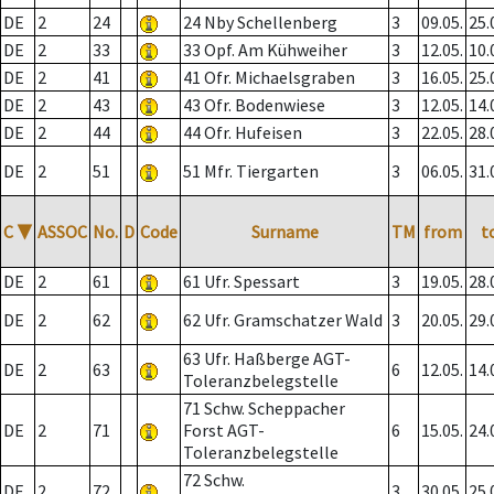
DE
2
24
24 Nby Schellenberg
3
09.05.
25.
DE
2
33
33 Opf. Am Kühweiher
3
12.05.
10.
DE
2
41
41 Ofr. Michaelsgraben
3
16.05.
25.
DE
2
43
43 Ofr. Bodenwiese
3
12.05.
14.
DE
2
44
44 Ofr. Hufeisen
3
22.05.
28.
DE
2
51
51 Mfr. Tiergarten
3
06.05.
31.
C
▼
ASSOC
No.
D
Code
Surname
TM
from
t
DE
2
61
61 Ufr. Spessart
3
19.05.
28.
DE
2
62
62 Ufr. Gramschatzer Wald
3
20.05.
29.
63 Ufr. Haßberge AGT-
DE
2
63
6
12.05.
14.
Toleranzbelegstelle
71 Schw. Scheppacher
DE
2
71
Forst AGT-
6
15.05.
24.
Toleranzbelegstelle
72 Schw.
DE
2
72
3
30.05.
25.