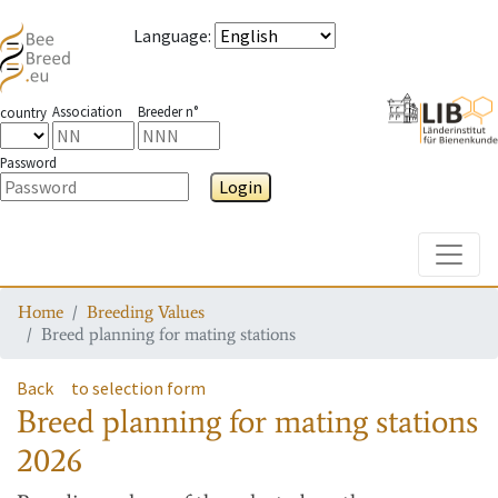
Language
:
Association
Breeder n°
country
Password
Login
Toggle
Home
Breeding Values
Breed planning for mating stations
Back
to selection form
Breed planning for mating stations
2026