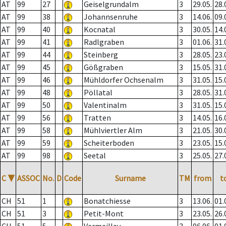
AT
99
27
Geiselgrundalm
3
29.05.
28.
AT
99
38
Johannsenruhe
3
14.06.
09.
AT
99
40
Kocnatal
3
30.05.
14.
AT
99
41
Radlgraben
3
01.06.
31.
AT
99
44
Steinberg
3
28.05.
23.
AT
99
45
Gößgraben
3
15.05.
31.
AT
99
46
Mühldorfer Ochsenalm
3
31.05.
15.
AT
99
48
Pöllatal
3
28.05.
31.
AT
99
50
Valentinalm
3
31.05.
15.
AT
99
56
Tratten
3
14.05.
16.
AT
99
58
Mühlviertler Alm
3
21.05.
30.
AT
99
59
Scheiterboden
3
23.05.
15.
AT
99
98
Seetal
3
25.05.
27.
C
▼
ASSOC
No.
D
Code
Surname
TM
from
t
CH
51
1
Bonatchiesse
3
13.06.
01.
CH
51
3
Petit-Mont
3
23.05.
26.