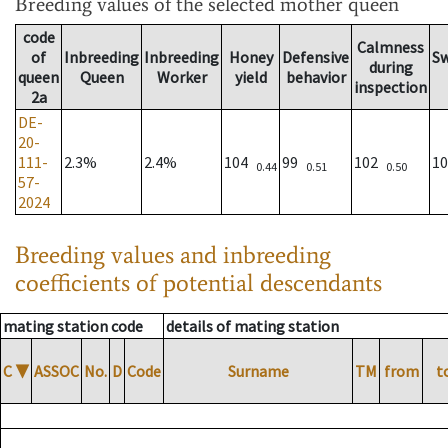
Breeding values
of the selected mother queen
code
Calmness
of
Inbreeding
Inbreeding
Honey
Defensive
S
during
queen
Queen
Worker
yield
behavior
inspection
2a
DE-
20-
111-
2.3%
2.4%
104
99
102
1
0.44
0.51
0.50
57-
2024
Breeding values and inbreeding
coefficients of potential descendants
mating station code
details of mating station
C
▼
ASSOC
No.
D
Code
Surname
TM
from
t