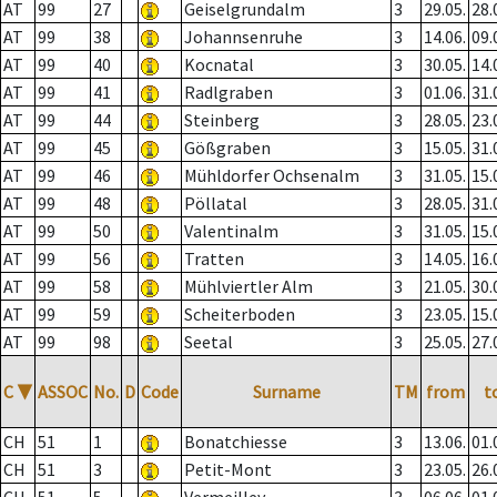
AT
99
27
Geiselgrundalm
3
29.05.
28.
AT
99
38
Johannsenruhe
3
14.06.
09.
AT
99
40
Kocnatal
3
30.05.
14.
AT
99
41
Radlgraben
3
01.06.
31.
AT
99
44
Steinberg
3
28.05.
23.
AT
99
45
Gößgraben
3
15.05.
31.
AT
99
46
Mühldorfer Ochsenalm
3
31.05.
15.
AT
99
48
Pöllatal
3
28.05.
31.
AT
99
50
Valentinalm
3
31.05.
15.
AT
99
56
Tratten
3
14.05.
16.
AT
99
58
Mühlviertler Alm
3
21.05.
30.
AT
99
59
Scheiterboden
3
23.05.
15.
AT
99
98
Seetal
3
25.05.
27.
C
▼
ASSOC
No.
D
Code
Surname
TM
from
t
CH
51
1
Bonatchiesse
3
13.06.
01.
CH
51
3
Petit-Mont
3
23.05.
26.