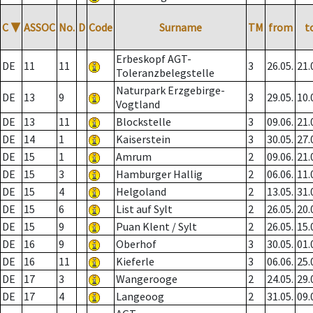
C
▼
ASSOC
No.
D
Code
Surname
TM
from
t
Erbeskopf AGT-
DE
11
11
3
26.05.
21.
Toleranzbelegstelle
Naturpark Erzgebirge-
DE
13
9
3
29.05.
10.
Vogtland
DE
13
11
Blockstelle
3
09.06.
21.
DE
14
1
Kaiserstein
3
30.05.
27.
DE
15
1
Amrum
2
09.06.
21.
DE
15
3
Hamburger Hallig
2
06.06.
11.
DE
15
4
Helgoland
2
13.05.
31.
DE
15
6
List auf Sylt
2
26.05.
20.
DE
15
9
Puan Klent / Sylt
2
26.05.
15.
DE
16
9
Oberhof
3
30.05.
01.
DE
16
11
Kieferle
3
06.06.
25.
DE
17
3
Wangerooge
2
24.05.
29.
DE
17
4
Langeoog
2
31.05.
09.