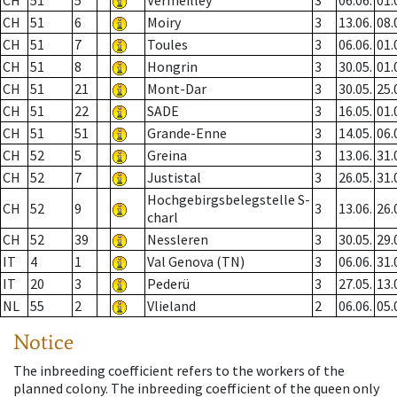
CH
51
5
Vermeilley
3
06.06.
01.
CH
51
6
Moiry
3
13.06.
08.
CH
51
7
Toules
3
06.06.
01.
CH
51
8
Hongrin
3
30.05.
01.
CH
51
21
Mont-Dar
3
30.05.
25.
CH
51
22
SADE
3
16.05.
01.
CH
51
51
Grande-Enne
3
14.05.
06.
CH
52
5
Greina
3
13.06.
31.
CH
52
7
Justistal
3
26.05.
31.
Hochgebirgsbelegstelle S-
CH
52
9
3
13.06.
26.
charl
CH
52
39
Nessleren
3
30.05.
29.
IT
4
1
Val Genova (TN)
3
06.06.
31.
IT
20
3
Pederü
3
27.05.
13.
NL
55
2
Vlieland
2
06.06.
05.
Notice
The inbreeding coefficient refers to the workers of the
planned colony. The inbreeding coefficient of the queen only