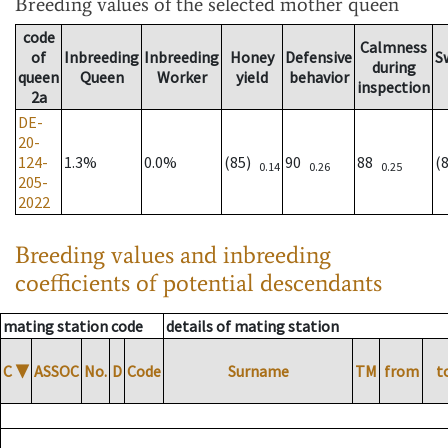
Breeding values
of the selected mother queen
code
Calmness
of
Inbreeding
Inbreeding
Honey
Defensive
S
during
queen
Queen
Worker
yield
behavior
inspection
2a
DE-
20-
124-
1.3%
0.0%
(85)
90
88
(
0.14
0.26
0.25
205-
2022
Breeding values and inbreeding
coefficients of potential descendants
mating station code
details of mating station
C
▼
ASSOC
No.
D
Code
Surname
TM
from
t