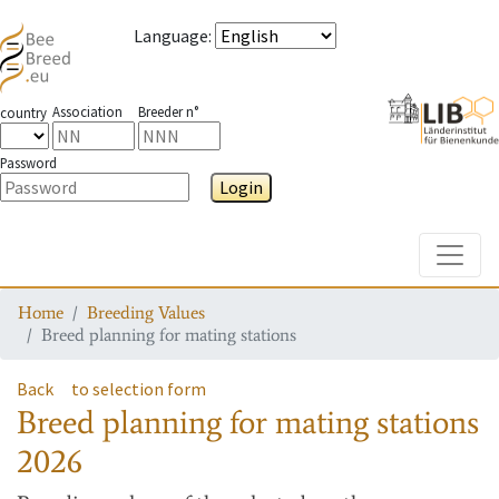
Language
:
Association
Breeder n°
country
Password
Login
Toggle
Home
Breeding Values
Breed planning for mating stations
Back
to selection form
Breed planning for mating stations
2026