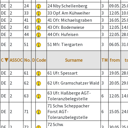
DE
2
24
24 Nby Schellenberg
3
09.05.
25.
DE
2
33
33 Opf. Am Kühweiher
3
12.05.
10.
DE
2
41
41 Ofr. Michaelsgraben
3
16.05.
25.
DE
2
43
43 Ofr. Bodenwiese
3
12.05.
14.
DE
2
44
44 Ofr. Hufeisen
3
22.05.
28.
DE
2
51
51 Mfr. Tiergarten
3
06.05.
31.
C
▼
ASSOC
No.
D
Code
Surname
TM
from
t
DE
2
61
61 Ufr. Spessart
3
19.05.
28.
DE
2
62
62 Ufr. Gramschatzer Wald
3
20.05.
29.
63 Ufr. Haßberge AGT-
DE
2
63
6
12.05.
14.
Toleranzbelegstelle
71 Schw. Scheppacher
DE
2
71
Forst AGT-
6
15.05.
24.
Toleranzbelegstelle
72 Schw.
DE
2
72
3
30.05.
25.