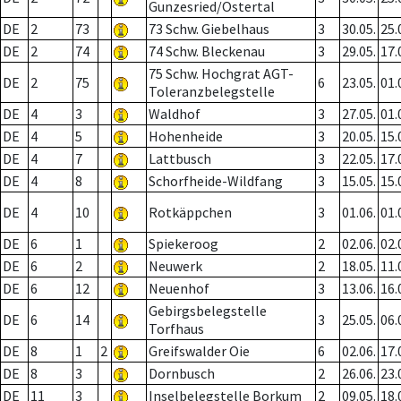
Gunzesried/Ostertal
DE
2
73
73 Schw. Giebelhaus
3
30.05.
25.
DE
2
74
74 Schw. Bleckenau
3
29.05.
17.
75 Schw. Hochgrat AGT-
DE
2
75
6
23.05.
01.
Toleranzbelegstelle
DE
4
3
Waldhof
3
27.05.
01.
DE
4
5
Hohenheide
3
20.05.
15.
DE
4
7
Lattbusch
3
22.05.
17.
DE
4
8
Schorfheide-Wildfang
3
15.05.
15.
DE
4
10
Rotkäppchen
3
01.06.
01.
DE
6
1
Spiekeroog
2
02.06.
02.
DE
6
2
Neuwerk
2
18.05.
11.
DE
6
12
Neuenhof
3
13.06.
16.
Gebirgsbelegstelle
DE
6
14
3
25.05.
06.
Torfhaus
DE
8
1
2
Greifswalder Oie
6
02.06.
17.
DE
8
3
Dornbusch
2
26.06.
23.
DE
11
3
Inselbelegstelle Borkum
2
09.05.
18.