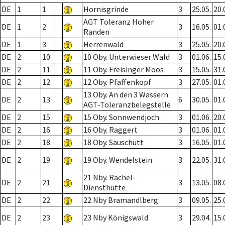
DE
1
1
Hornisgrinde
3
25.05.
20.
AGT Toleranz Hoher
DE
1
2
3
16.05.
01.
Randen
DE
1
3
Herrenwald
3
25.05.
20.
DE
2
10
10 Oby. Unterwieser Wald
3
01.06.
15.
DE
2
11
11 Oby. Freisinger Moos
3
15.05.
31.
DE
2
12
12 Oby. Pfaffenkopf
3
27.05.
01.
13 Oby. An den 3 Wassern
DE
2
13
6
30.05.
01.
AGT-Toleranzbelegstelle
DE
2
15
15 Oby. Sonnwendjoch
3
01.06.
20.
DE
2
16
16 Oby. Raggert
3
01.06.
01.
DE
2
18
18 Oby. Sauschütt
3
16.05.
01.
DE
2
19
19 Oby. Wendelstein
3
22.05.
31.
21 Nby. Rachel-
DE
2
21
3
13.05.
08.
Diensthütte
DE
2
22
22 Nby Bramandlberg
3
09.05.
25.
DE
2
23
23 Nby Königswald
3
29.04.
15.