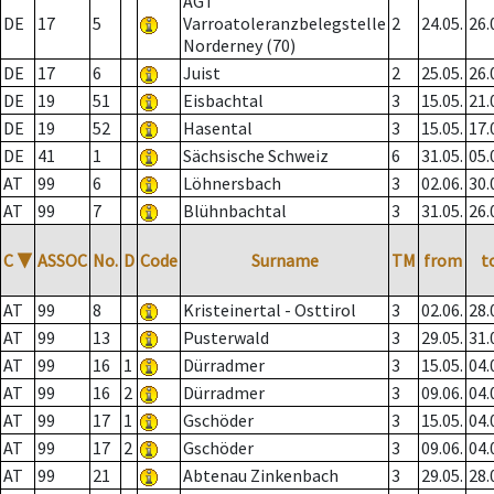
AGT
DE
17
5
Varroatoleranzbelegstelle
2
24.05.
26.
Norderney (70)
DE
17
6
Juist
2
25.05.
26.
DE
19
51
Eisbachtal
3
15.05.
21.
DE
19
52
Hasental
3
15.05.
17.
DE
41
1
Sächsische Schweiz
6
31.05.
05.
AT
99
6
Löhnersbach
3
02.06.
30.
AT
99
7
Blühnbachtal
3
31.05.
26.
C
▼
ASSOC
No.
D
Code
Surname
TM
from
t
AT
99
8
Kristeinertal - Osttirol
3
02.06.
28.
AT
99
13
Pusterwald
3
29.05.
31.
AT
99
16
1
Dürradmer
3
15.05.
04.
AT
99
16
2
Dürradmer
3
09.06.
04.
AT
99
17
1
Gschöder
3
15.05.
04.
AT
99
17
2
Gschöder
3
09.06.
04.
AT
99
21
Abtenau Zinkenbach
3
29.05.
28.