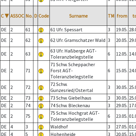
C
▼
ASSOC
No.
D
Code
Surname
TM
from
t
DE
2
61
61 Ufr. Spessart
3
19.05.
28.
DE
2
62
62 Ufr. Gramschatzer Wald
3
20.05.
29.
63 Ufr. Haßberge AGT-
DE
2
63
6
12.05.
14.
Toleranzbelegstelle
71 Schw. Scheppacher
DE
2
71
Forst AGT-
6
15.05.
24.
Toleranzbelegstelle
72 Schw.
DE
2
72
3
30.05.
25.
Gunzesried/Ostertal
DE
2
73
73 Schw. Giebelhaus
3
30.05.
25.
DE
2
74
74 Schw. Bleckenau
3
29.05.
17.
75 Schw. Hochgrat AGT-
DE
2
75
6
23.05.
01.
Toleranzbelegstelle
DE
4
3
Waldhof
3
27.05.
01.
DE
4
5
Hohenheide
3
20.05.
15.