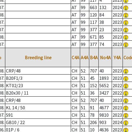
08.
AT
99
117
4
2023
07.
AT
99
663
132
2024
08.
AT
99
120
84
2023
07.
AT
99
117
38
2023
07.
AT
99
377
23
2023
08.
AT
99
671
85
2023
07.
AT
99
377
74
2023
o
Breeding line
C4A
A4A
B4A
No4A
Y4A
Cod
08.
CRP/48
CH
52
707
40
2023
07.
B20F1/3
CH
51
45
1893
2023
08.
KT02/23
CH
51
152
5652
2022
08.
B20x30 / 11
CH
51
36
3427
2022
08.
CRP/48
CH
52
707
40
2023
08.
KL 14 / 50
CH
51
91
4677
2023
07.
S91
CH
51
78
9810
2023
08.
GB10 / 22
CH
51
206
903
2024
06.
01P / 6
CH
51
10
4636
2023