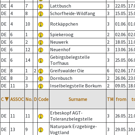
DE
4
7
Lattbusch
3
22.05.
17.
DE
4
8
Schorfheide-Wildfang
3
15.05.
15.
DE
4
10
Rotkäppchen
3
01.06.
01.
DE
6
1
Spiekeroog
2
02.06.
02.
DE
6
2
Neuwerk
2
18.05.
11.
DE
6
12
Neuenhof
3
13.06.
16.
Gebirgsbelegstelle
DE
6
14
3
25.05.
06.
Torfhaus
DE
8
1
2
Greifswalder Oie
6
02.06.
17.
DE
8
3
Dornbusch
2
26.06.
23.
DE
11
3
Inselbelegstelle Borkum
2
09.05.
18.
C
▼
ASSOC
No.
D
Code
Surname
TM
from
t
Erbeskopf AGT-
DE
11
11
3
26.05.
21.
Toleranzbelegstelle
Naturpark Erzgebirge-
DE
13
9
3
29.05.
10.
Vogtland