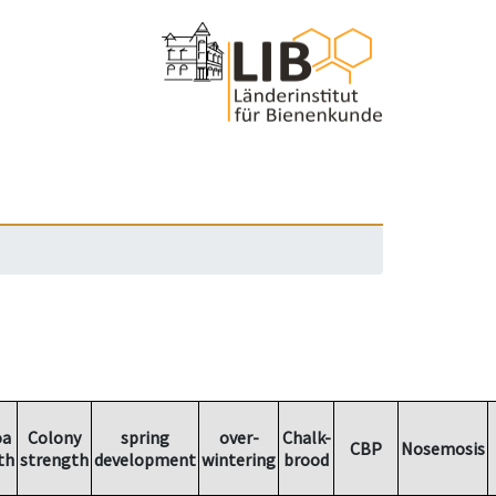
oa
Colony
spring
over-
Chalk-
CBP
Nosemosis
th
strength
development
wintering
brood