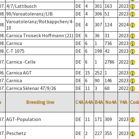
07.
4/7/Lattbusch
DE
4
301
163
2023
08.
90/Varoatoleranz/LIB
DE
4
306
51
2023
Varoatoleranz/Rotkäppchen/4-
08.
DE
4
307
124
2024
10
08.
Carnica Troiseck Hoffmann (21)
DE
6
36
31
2023
08.
Carnica
DE
6
1
736
2023
08.
C-T 1075
DE
6
198
42
2023
07.
Carnica -Celle
DE
6
1
2786
2022
06.
Carnica AGT
DE
15
252
1
2023
07.
Carnica
DE
6
90
146
2023
07.
Carnica Sklenar 47/9/26
DE
11
3
60
2022
o
Breeding line
C4A
A4A
B4A
No4A
Y4A
Cod
07.
AGT-Population
DE
11
171
309
2023
07.
Peschetz
DE
2
227
355
2023