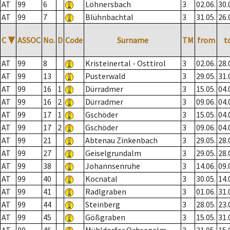
AT
99
6
Löhnersbach
3
02.06.
30.
AT
99
7
Blühnbachtal
3
31.05.
26.
C
▼
ASSOC
No.
D
Code
Surname
TM
from
t
AT
99
8
Kristeinertal - Osttirol
3
02.06.
28.
AT
99
13
Pusterwald
3
29.05.
31.
AT
99
16
1
Dürradmer
3
15.05.
04.
AT
99
16
2
Dürradmer
3
09.06.
04.
AT
99
17
1
Gschöder
3
15.05.
04.
AT
99
17
2
Gschöder
3
09.06.
04.
AT
99
21
Abtenau Zinkenbach
3
29.05.
28.
AT
99
27
Geiselgrundalm
3
29.05.
28.
AT
99
38
Johannsenruhe
3
14.06.
09.
AT
99
40
Kocnatal
3
30.05.
14.
AT
99
41
Radlgraben
3
01.06.
31.
AT
99
44
Steinberg
3
28.05.
23.
AT
99
45
Gößgraben
3
15.05.
31.