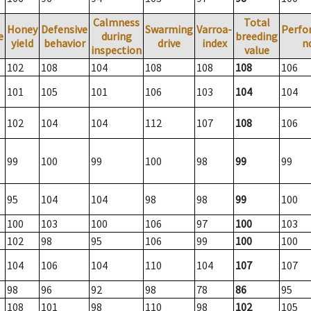
Calmness
Total
Honey
Defensive
Swarming
Varroa-
Perfo
e
during
breeding
yield
behavior
drive
index
n
inspection
value
102
108
104
108
108
108
106
101
105
101
106
103
104
104
102
104
104
112
107
108
106
99
100
99
100
98
99
99
95
104
104
98
98
99
100
100
103
100
106
97
100
103
102
98
95
106
99
100
100
104
106
104
110
104
107
107
98
96
92
98
78
86
95
108
101
98
110
98
102
105