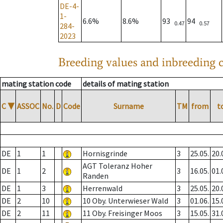
DE-4-
1-
6.6%
8.6%
93
94
0.47
0.57
284-
2023
Breeding values and inbreeding c
mating station code
details of mating station
C
▼
ASSOC
No.
D
Code
Surname
TM
from
t
DE
1
1
Hornisgrinde
3
25.05.
20.
AGT Toleranz Hoher
DE
1
2
3
16.05.
01.
Randen
DE
1
3
Herrenwald
3
25.05.
20.
DE
2
10
10 Oby. Unterwieser Wald
3
01.06.
15.
DE
2
11
11 Oby. Freisinger Moos
3
15.05.
31.