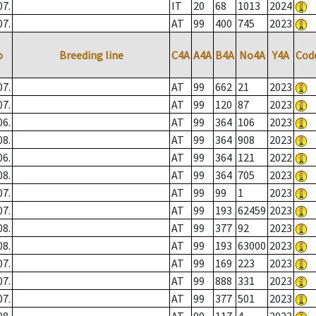
07.
IT
20
68
1013
2024
07.
AT
99
400
745
2023
o
Breeding line
C4A
A4A
B4A
No4A
Y4A
Cod
07.
AT
99
662
21
2023
07.
AT
99
120
87
2023
06.
AT
99
364
106
2023
08.
AT
99
364
908
2023
06.
AT
99
364
121
2022
08.
AT
99
364
705
2023
07.
AT
99
99
1
2023
07.
AT
99
193
62459
2023
08.
AT
99
377
92
2023
08.
AT
99
193
63000
2023
07.
AT
99
169
223
2023
07.
AT
99
888
331
2023
07.
AT
99
377
501
2023