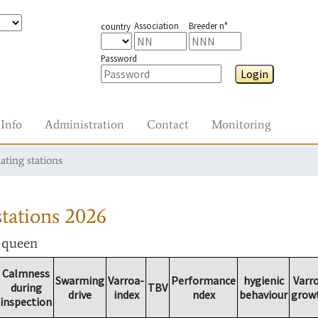
Association
Breeder n°
country
Password
Login
Info
Administration
Contact
Monitoring
ating stations
tations
2026
r queen
Calmness
Swarming
Varroa-
Performance
hygienic
Varr
during
TBV
drive
index
ndex
behaviour
grow
inspection