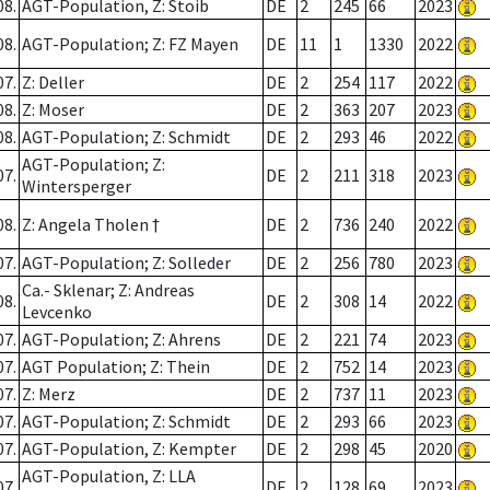
08.
AGT-Population, Z: Stoib
DE
2
245
66
2023
08.
AGT-Population; Z: FZ Mayen
DE
11
1
1330
2022
07.
Z: Deller
DE
2
254
117
2022
08.
Z: Moser
DE
2
363
207
2023
08.
AGT-Population; Z: Schmidt
DE
2
293
46
2022
AGT-Population; Z:
07.
DE
2
211
318
2023
Wintersperger
08.
Z: Angela Tholen †
DE
2
736
240
2022
07.
AGT-Population; Z: Solleder
DE
2
256
780
2023
Ca.- Sklenar; Z: Andreas
08.
DE
2
308
14
2022
Levcenko
07.
AGT-Population; Z: Ahrens
DE
2
221
74
2023
07.
AGT Population; Z: Thein
DE
2
752
14
2023
07.
Z: Merz
DE
2
737
11
2023
07.
AGT-Population; Z: Schmidt
DE
2
293
66
2023
07.
AGT-Population, Z: Kempter
DE
2
298
45
2020
AGT-Population, Z: LLA
07.
DE
2
128
69
2023