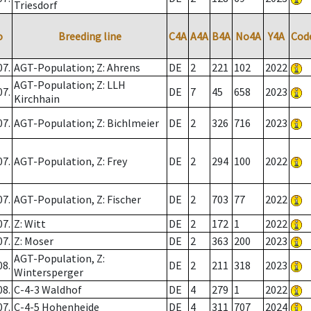
Triesdorf
o
Breeding line
C4A
A4A
B4A
No4A
Y4A
Cod
07.
AGT-Population; Z: Ahrens
DE
2
221
102
2022
AGT-Population; Z: LLH
07.
DE
7
45
658
2023
Kirchhain
07.
AGT-Population; Z: Bichlmeier
DE
2
326
716
2023
07.
AGT-Population, Z: Frey
DE
2
294
100
2022
07.
AGT-Population, Z: Fischer
DE
2
703
77
2022
07.
Z: Witt
DE
2
172
1
2022
07.
Z: Moser
DE
2
363
200
2023
AGT-Population, Z:
08.
DE
2
211
318
2023
Wintersperger
08.
C-4-3 Waldhof
DE
4
279
1
2022
07.
C-4-5 Hohenheide
DE
4
311
707
2024