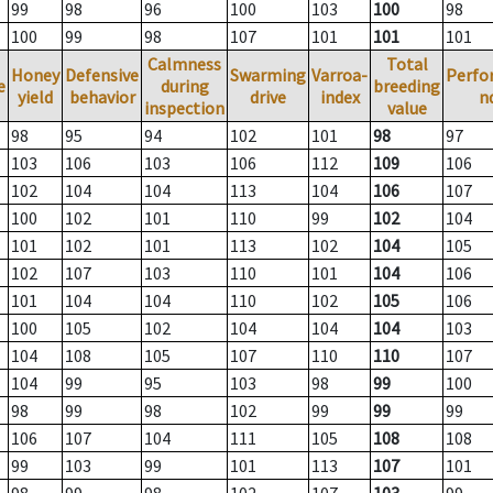
99
98
96
100
103
100
98
100
99
98
107
101
101
101
Calmness
Total
Honey
Defensive
Swarming
Varroa-
Perfo
e
during
breeding
yield
behavior
drive
index
n
inspection
value
98
95
94
102
101
98
97
103
106
103
106
112
109
106
102
104
104
113
104
106
107
100
102
101
110
99
102
104
101
102
101
113
102
104
105
102
107
103
110
101
104
106
101
104
104
110
102
105
106
100
105
102
104
104
104
103
104
108
105
107
110
110
107
104
99
95
103
98
99
100
98
99
98
102
99
99
99
106
107
104
111
105
108
108
99
103
99
101
113
107
101