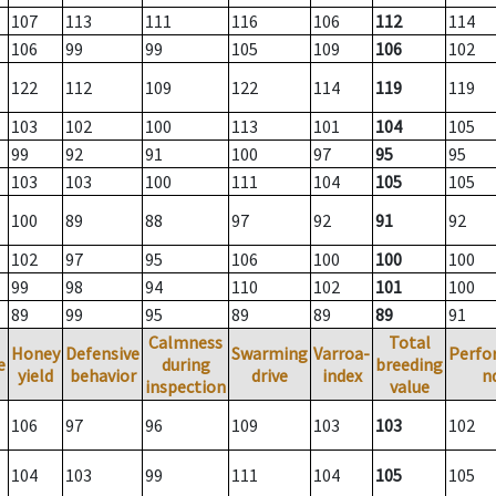
107
113
111
116
106
112
114
106
99
99
105
109
106
102
122
112
109
122
114
119
119
103
102
100
113
101
104
105
99
92
91
100
97
95
95
103
103
100
111
104
105
105
100
89
88
97
92
91
92
102
97
95
106
100
100
100
99
98
94
110
102
101
100
89
99
95
89
89
89
91
Calmness
Total
Honey
Defensive
Swarming
Varroa-
Perfo
e
during
breeding
yield
behavior
drive
index
n
inspection
value
106
97
96
109
103
103
102
104
103
99
111
104
105
105