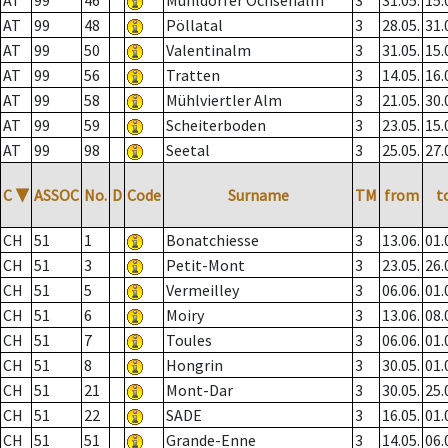
AT
99
46
Mühldorfer Ochsenalm
3
31.05.
15.
AT
99
48
Pöllatal
3
28.05.
31.
AT
99
50
Valentinalm
3
31.05.
15.
AT
99
56
Tratten
3
14.05.
16.
AT
99
58
Mühlviertler Alm
3
21.05.
30.
AT
99
59
Scheiterboden
3
23.05.
15.
AT
99
98
Seetal
3
25.05.
27.
C
▼
ASSOC
No.
D
Code
Surname
TM
from
t
CH
51
1
Bonatchiesse
3
13.06.
01.
CH
51
3
Petit-Mont
3
23.05.
26.
CH
51
5
Vermeilley
3
06.06.
01.
CH
51
6
Moiry
3
13.06.
08.
CH
51
7
Toules
3
06.06.
01.
CH
51
8
Hongrin
3
30.05.
01.
CH
51
21
Mont-Dar
3
30.05.
25.
CH
51
22
SADE
3
16.05.
01.
CH
51
51
Grande-Enne
3
14.05.
06.