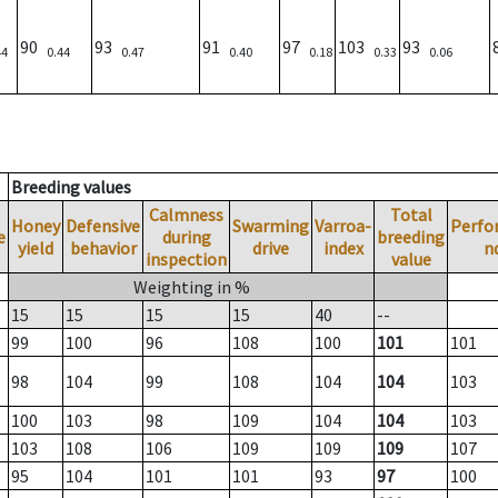
90
93
91
97
103
93
44
0.44
0.47
0.40
0.18
0.33
0.06
Breeding values
Calmness
Total
Honey
Defensive
Swarming
Varroa-
Perfo
e
during
breeding
yield
behavior
drive
index
n
inspection
value
Weighting in %
15
15
15
15
40
--
99
100
96
108
100
101
101
98
104
99
108
104
104
103
100
103
98
109
104
104
103
103
108
106
109
109
109
107
95
104
101
101
93
97
100