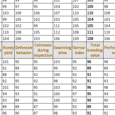
98
99
98
102
107
103
99
99
97
95
104
102
100
98
103
109
106
107
110
110
108
99
105
102
103
105
104
103
102
102
99
111
105
105
104
110
108
105
112
108
111
110
104
106
103
106
109
108
106
Calmness
Total
Honey
Defensive
Swarming
Varroa-
Perfo
e
during
breeding
yield
behavior
drive
index
n
inspection
value
101
95
95
103
95
96
98
91
89
85
99
92
89
89
88
95
92
100
92
91
92
92
95
92
98
92
91
93
101
95
95
103
95
96
98
94
93
91
100
97
95
94
93
89
86
100
92
90
90
89
89
87
99
92
89
89
96
90
87
98
93
91
91