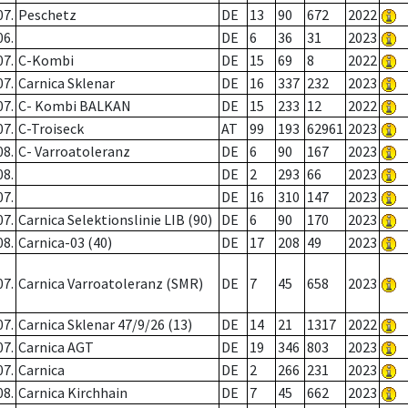
07.
Peschetz
DE
13
90
672
2022
06.
DE
6
36
31
2023
07.
C-Kombi
DE
15
69
8
2022
07.
Carnica Sklenar
DE
16
337
232
2023
07.
C- Kombi BALKAN
DE
15
233
12
2022
07.
C-Troiseck
AT
99
193
62961
2023
08.
C- Varroatoleranz
DE
6
90
167
2023
08.
DE
2
293
66
2023
07.
DE
16
310
147
2023
07.
Carnica Selektionslinie LIB (90)
DE
6
90
170
2023
08.
Carnica-03 (40)
DE
17
208
49
2023
07.
Carnica Varroatoleranz (SMR)
DE
7
45
658
2023
07.
Carnica Sklenar 47/9/26 (13)
DE
14
21
1317
2022
07.
Carnica AGT
DE
19
346
803
2023
07.
Carnica
DE
2
266
231
2023
08.
Carnica Kirchhain
DE
7
45
662
2023