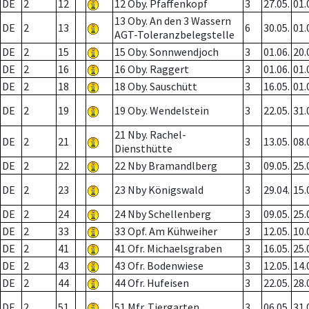
DE
2
12
12 Oby. Pfaffenkopf
3
27.05.
01.
13 Oby. An den 3 Wassern
DE
2
13
6
30.05.
01.
AGT-Toleranzbelegstelle
DE
2
15
15 Oby. Sonnwendjoch
3
01.06.
20.
DE
2
16
16 Oby. Raggert
3
01.06.
01.
DE
2
18
18 Oby. Sauschütt
3
16.05.
01.
DE
2
19
19 Oby. Wendelstein
3
22.05.
31.
21 Nby. Rachel-
DE
2
21
3
13.05.
08.
Diensthütte
DE
2
22
22 Nby Bramandlberg
3
09.05.
25.
DE
2
23
23 Nby Königswald
3
29.04.
15.
DE
2
24
24 Nby Schellenberg
3
09.05.
25.
DE
2
33
33 Opf. Am Kühweiher
3
12.05.
10.
DE
2
41
41 Ofr. Michaelsgraben
3
16.05.
25.
DE
2
43
43 Ofr. Bodenwiese
3
12.05.
14.
DE
2
44
44 Ofr. Hufeisen
3
22.05.
28.
DE
2
51
51 Mfr. Tiergarten
3
06.05.
31.