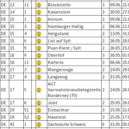
DE
13
11
Blockstelle
3
09.06.
21.
DE
14
1
Kaiserstein
3
30.05.
27.
DE
15
1
Amrum
2
09.06.
21.
DE
15
3
Hamburger Hallig
2
06.06.
11.
DE
15
4
Helgoland
2
13.05.
31.
DE
15
6
List auf Sylt
2
26.05.
20.
DE
15
9
Puan Klent / Sylt
2
26.05.
15.
DE
16
9
Oberhof
3
30.05.
01.
DE
16
11
Kieferle
3
06.06.
25.
DE
17
3
Wangerooge
2
24.05.
29.
DE
17
4
Langeoog
2
31.05.
09.
AGT
DE
17
5
Varroatoleranzbelegstelle
2
24.05.
26.
Norderney (70)
DE
17
6
Juist
2
25.05.
26.
DE
19
51
Eisbachtal
3
15.05.
21.
DE
19
52
Hasental
3
15.05.
17.
DE
41
1
Sächsische Schweiz
6
31.05.
05.