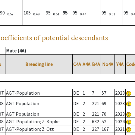
90
105
95
95
95
95
95
0.57
0.49
0.51
0.47
0.51
0.
oefficients of potential descendants
Mate (4A)
o
Breeding line
C4A
A4A
B4A
No4A
Y4A
Cod
07.
AGT-Population
DE
1
7
57
2023
08.
AGT Population
DE
2
221
69
2023
07.
AGT Population
DE
2
221
70
2023
08.
AGT-Population; Z: Köpke
DE
2
632
52
2024
07.
AGT-Population; Z: Ott
DE
2
227
167
2021