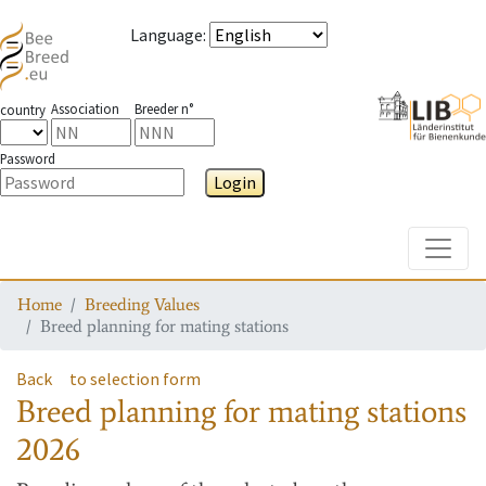
Language
:
Association
Breeder n°
country
Password
Login
Toggle
Home
Breeding Values
Breed planning for mating stations
Back
to selection form
Breed planning for mating stations
2026