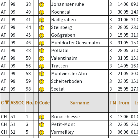
AT
99
38
Johannsenruhe
3
14.06.
09.
AT
99
40
Kocnatal
3
30.05.
14.
AT
99
41
Radlgraben
3
01.06.
31.
AT
99
44
Steinberg
3
28.05.
23.
AT
99
45
Gößgraben
3
15.05.
31.
AT
99
46
Mühldorfer Ochsenalm
3
31.05.
15.
AT
99
48
Pöllatal
3
28.05.
31.
AT
99
50
Valentinalm
3
31.05.
15.
AT
99
56
Tratten
3
14.05.
16.
AT
99
58
Mühlviertler Alm
3
21.05.
30.
AT
99
59
Scheiterboden
3
23.05.
15.
AT
99
98
Seetal
3
25.05.
27.
C
▼
ASSOC
No.
D
Code
Surname
TM
from
t
CH
51
1
Bonatchiesse
3
13.06.
01.
CH
51
3
Petit-Mont
3
23.05.
26.
CH
51
5
Vermeilley
3
06.06.
01.