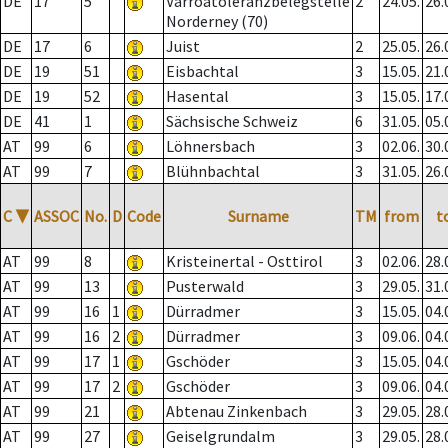
DE
17
5
Varroatoleranzbelegstelle
2
24.05.
26.
Norderney (70)
DE
17
6
Juist
2
25.05.
26.
DE
19
51
Eisbachtal
3
15.05.
21.
DE
19
52
Hasental
3
15.05.
17.
DE
41
1
Sächsische Schweiz
6
31.05.
05.
AT
99
6
Löhnersbach
3
02.06.
30.
AT
99
7
Blühnbachtal
3
31.05.
26.
C
▼
ASSOC
No.
D
Code
Surname
TM
from
t
AT
99
8
Kristeinertal - Osttirol
3
02.06.
28.
AT
99
13
Pusterwald
3
29.05.
31.
AT
99
16
1
Dürradmer
3
15.05.
04.
AT
99
16
2
Dürradmer
3
09.06.
04.
AT
99
17
1
Gschöder
3
15.05.
04.
AT
99
17
2
Gschöder
3
09.06.
04.
AT
99
21
Abtenau Zinkenbach
3
29.05.
28.
AT
99
27
Geiselgrundalm
3
29.05.
28.