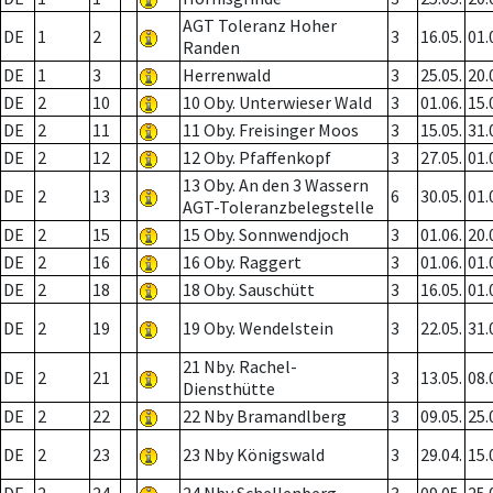
AGT Toleranz Hoher
DE
1
2
3
16.05.
01.
Randen
DE
1
3
Herrenwald
3
25.05.
20.
DE
2
10
10 Oby. Unterwieser Wald
3
01.06.
15.
DE
2
11
11 Oby. Freisinger Moos
3
15.05.
31.
DE
2
12
12 Oby. Pfaffenkopf
3
27.05.
01.
13 Oby. An den 3 Wassern
DE
2
13
6
30.05.
01.
AGT-Toleranzbelegstelle
DE
2
15
15 Oby. Sonnwendjoch
3
01.06.
20.
DE
2
16
16 Oby. Raggert
3
01.06.
01.
DE
2
18
18 Oby. Sauschütt
3
16.05.
01.
DE
2
19
19 Oby. Wendelstein
3
22.05.
31.
21 Nby. Rachel-
DE
2
21
3
13.05.
08.
Diensthütte
DE
2
22
22 Nby Bramandlberg
3
09.05.
25.
DE
2
23
23 Nby Königswald
3
29.04.
15.