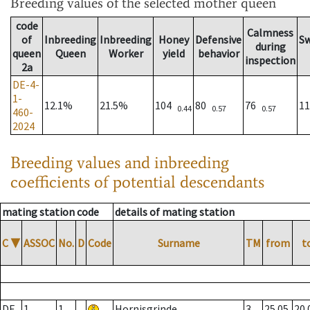
Breeding values
of the selected mother queen
code
Calmness
of
Inbreeding
Inbreeding
Honey
Defensive
S
during
queen
Queen
Worker
yield
behavior
inspection
2a
DE-4-
1-
12.1%
21.5%
104
80
76
1
0.44
0.57
0.57
460-
2024
Breeding values and inbreeding
coefficients of potential descendants
mating station code
details of mating station
C
▼
ASSOC
No.
D
Code
Surname
TM
from
t
DE
1
1
Hornisgrinde
3
25.05.
20.