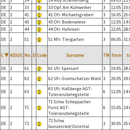
DE
2
24
24 Nby Schellenberg
3
09.05.
25.
DE
2
33
33 Opf. Am Kühweiher
3
12.05.
10.
DE
2
41
41 Ofr. Michaelsgraben
3
16.05.
25.
DE
2
43
43 Ofr. Bodenwiese
3
12.05.
14.
DE
2
44
44 Ofr. Hufeisen
3
22.05.
28.
DE
2
51
51 Mfr. Tiergarten
3
06.05.
31.
C
▼
ASSOC
No.
D
Code
Surname
TM
from
t
DE
2
61
61 Ufr. Spessart
3
19.05.
28.
DE
2
62
62 Ufr. Gramschatzer Wald
3
20.05.
29.
63 Ufr. Haßberge AGT-
DE
2
63
6
12.05.
14.
Toleranzbelegstelle
71 Schw. Scheppacher
DE
2
71
Forst AGT-
6
15.05.
24.
Toleranzbelegstelle
72 Schw.
DE
2
72
3
30.05.
25.
Gunzesried/Ostertal