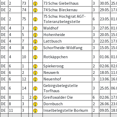
DE
2
73
73 Schw. Giebelhaus
3
30.05.
25.
DE
2
74
74 Schw. Bleckenau
3
29.05.
17.
75 Schw. Hochgrat AGT-
DE
2
75
6
23.05.
01.
Toleranzbelegstelle
DE
4
3
Waldhof
3
27.05.
01.
DE
4
5
Hohenheide
3
20.05.
15.
DE
4
7
Lattbusch
3
22.05.
17.
DE
4
8
Schorfheide-Wildfang
3
15.05.
15.
DE
4
10
Rotkäppchen
3
01.06.
01.
DE
6
1
Spiekeroog
2
02.06.
02.
DE
6
2
Neuwerk
2
18.05.
11.
DE
6
12
Neuenhof
3
13.06.
16.
Gebirgsbelegstelle
DE
6
14
3
25.05.
06.
Torfhaus
DE
8
1
2
Greifswalder Oie
6
02.06.
17.
DE
8
3
Dornbusch
2
26.06.
23.
DE
11
3
Inselbelegstelle Borkum
2
09.05.
18.