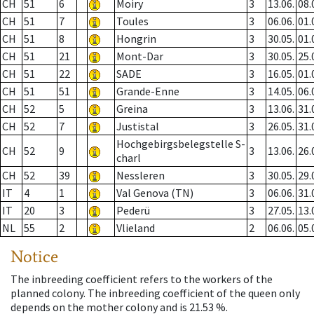
CH
51
6
Moiry
3
13.06.
08.
CH
51
7
Toules
3
06.06.
01.
CH
51
8
Hongrin
3
30.05.
01.
CH
51
21
Mont-Dar
3
30.05.
25.
CH
51
22
SADE
3
16.05.
01.
CH
51
51
Grande-Enne
3
14.05.
06.
CH
52
5
Greina
3
13.06.
31.
CH
52
7
Justistal
3
26.05.
31.
Hochgebirgsbelegstelle S-
CH
52
9
3
13.06.
26.
charl
CH
52
39
Nessleren
3
30.05.
29.
IT
4
1
Val Genova (TN)
3
06.06.
31.
IT
20
3
Pederü
3
27.05.
13.
NL
55
2
Vlieland
2
06.06.
05.
Notice
The inbreeding coefficient refers to the workers of the
planned colony. The inbreeding coefficient of the queen only
depends on the mother colony and is 21.53 %.