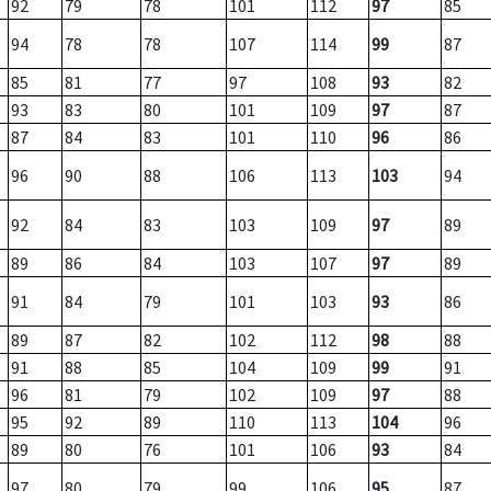
92
79
78
101
112
97
85
94
78
78
107
114
99
87
85
81
77
97
108
93
82
93
83
80
101
109
97
87
87
84
83
101
110
96
86
96
90
88
106
113
103
94
92
84
83
103
109
97
89
89
86
84
103
107
97
89
91
84
79
101
103
93
86
89
87
82
102
112
98
88
91
88
85
104
109
99
91
96
81
79
102
109
97
88
95
92
89
110
113
104
96
89
80
76
101
106
93
84
97
80
79
99
106
95
87