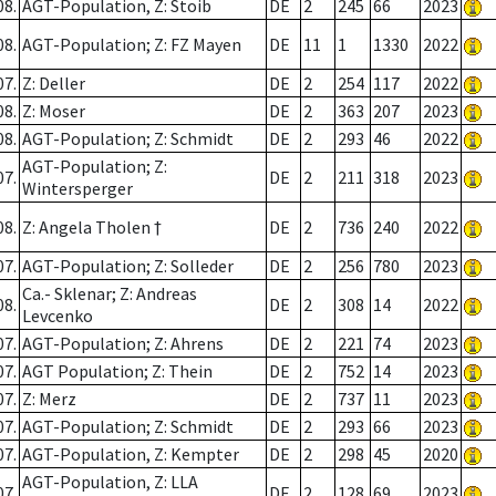
08.
AGT-Population, Z: Stoib
DE
2
245
66
2023
08.
AGT-Population; Z: FZ Mayen
DE
11
1
1330
2022
07.
Z: Deller
DE
2
254
117
2022
08.
Z: Moser
DE
2
363
207
2023
08.
AGT-Population; Z: Schmidt
DE
2
293
46
2022
AGT-Population; Z:
07.
DE
2
211
318
2023
Wintersperger
08.
Z: Angela Tholen †
DE
2
736
240
2022
07.
AGT-Population; Z: Solleder
DE
2
256
780
2023
Ca.- Sklenar; Z: Andreas
08.
DE
2
308
14
2022
Levcenko
07.
AGT-Population; Z: Ahrens
DE
2
221
74
2023
07.
AGT Population; Z: Thein
DE
2
752
14
2023
07.
Z: Merz
DE
2
737
11
2023
07.
AGT-Population; Z: Schmidt
DE
2
293
66
2023
07.
AGT-Population, Z: Kempter
DE
2
298
45
2020
AGT-Population, Z: LLA
07.
DE
2
128
69
2023