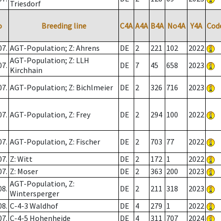
Triesdorf
o
Breeding line
C4A
A4A
B4A
No4A
Y4A
Cod
07.
AGT-Population; Z: Ahrens
DE
2
221
102
2022
AGT-Population; Z: LLH
07.
DE
7
45
658
2023
Kirchhain
07.
AGT-Population; Z: Bichlmeier
DE
2
326
716
2023
07.
AGT-Population, Z: Frey
DE
2
294
100
2022
07.
AGT-Population, Z: Fischer
DE
2
703
77
2022
07.
Z: Witt
DE
2
172
1
2022
07.
Z: Moser
DE
2
363
200
2023
AGT-Population, Z:
08.
DE
2
211
318
2023
Wintersperger
08.
C-4-3 Waldhof
DE
4
279
1
2022
07.
C-4-5 Hohenheide
DE
4
311
707
2024