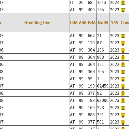
07.
IT
20
68
1013
2024
07.
AT
99
400
745
2023
o
Breeding line
C4A
A4A
B4A
No4A
Y4A
Cod
07.
AT
99
662
21
2023
07.
AT
99
120
87
2023
06.
AT
99
364
106
2023
08.
AT
99
364
908
2023
06.
AT
99
364
121
2022
08.
AT
99
364
705
2023
07.
AT
99
99
1
2023
07.
AT
99
193
62459
2023
08.
AT
99
377
92
2023
08.
AT
99
193
63000
2023
07.
AT
99
169
223
2023
07.
AT
99
888
331
2023
07.
AT
99
377
501
2023