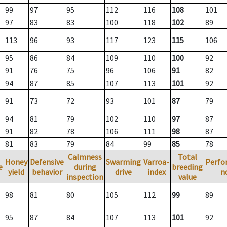
99
97
95
112
116
108
101
97
83
83
100
118
102
89
113
96
93
117
123
115
106
95
86
84
109
110
100
92
91
76
75
96
106
91
82
94
87
85
107
113
101
92
91
73
72
93
101
87
79
94
81
79
102
110
97
87
91
82
78
106
111
98
87
81
83
79
84
99
85
78
Calmness
Total
Honey
Defensive
Swarming
Varroa-
Perfo
e
during
breeding
yield
behavior
drive
index
n
inspection
value
98
81
80
105
112
99
89
95
87
84
107
113
101
92