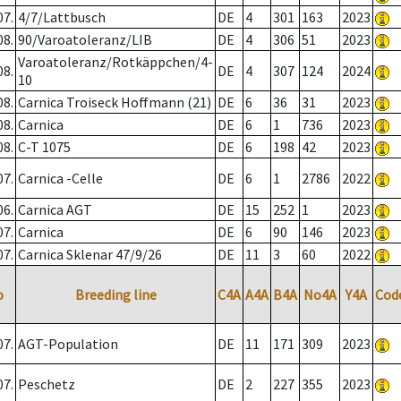
07.
4/7/Lattbusch
DE
4
301
163
2023
08.
90/Varoatoleranz/LIB
DE
4
306
51
2023
Varoatoleranz/Rotkäppchen/4-
08.
DE
4
307
124
2024
10
08.
Carnica Troiseck Hoffmann (21)
DE
6
36
31
2023
08.
Carnica
DE
6
1
736
2023
08.
C-T 1075
DE
6
198
42
2023
07.
Carnica -Celle
DE
6
1
2786
2022
06.
Carnica AGT
DE
15
252
1
2023
07.
Carnica
DE
6
90
146
2023
07.
Carnica Sklenar 47/9/26
DE
11
3
60
2022
o
Breeding line
C4A
A4A
B4A
No4A
Y4A
Cod
07.
AGT-Population
DE
11
171
309
2023
07.
Peschetz
DE
2
227
355
2023