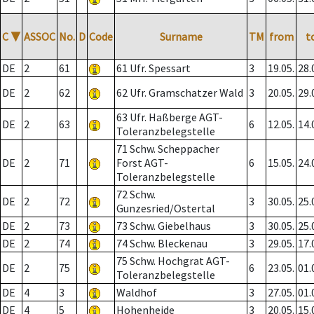
C
▼
ASSOC
No.
D
Code
Surname
TM
from
t
DE
2
61
61 Ufr. Spessart
3
19.05.
28.
DE
2
62
62 Ufr. Gramschatzer Wald
3
20.05.
29.
63 Ufr. Haßberge AGT-
DE
2
63
6
12.05.
14.
Toleranzbelegstelle
71 Schw. Scheppacher
DE
2
71
Forst AGT-
6
15.05.
24.
Toleranzbelegstelle
72 Schw.
DE
2
72
3
30.05.
25.
Gunzesried/Ostertal
DE
2
73
73 Schw. Giebelhaus
3
30.05.
25.
DE
2
74
74 Schw. Bleckenau
3
29.05.
17.
75 Schw. Hochgrat AGT-
DE
2
75
6
23.05.
01.
Toleranzbelegstelle
DE
4
3
Waldhof
3
27.05.
01.
DE
4
5
Hohenheide
3
20.05.
15.