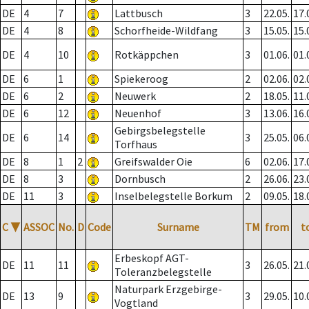
DE
4
7
Lattbusch
3
22.05.
17.
DE
4
8
Schorfheide-Wildfang
3
15.05.
15.
DE
4
10
Rotkäppchen
3
01.06.
01.
DE
6
1
Spiekeroog
2
02.06.
02.
DE
6
2
Neuwerk
2
18.05.
11.
DE
6
12
Neuenhof
3
13.06.
16.
Gebirgsbelegstelle
DE
6
14
3
25.05.
06.
Torfhaus
DE
8
1
2
Greifswalder Oie
6
02.06.
17.
DE
8
3
Dornbusch
2
26.06.
23.
DE
11
3
Inselbelegstelle Borkum
2
09.05.
18.
C
▼
ASSOC
No.
D
Code
Surname
TM
from
t
Erbeskopf AGT-
DE
11
11
3
26.05.
21.
Toleranzbelegstelle
Naturpark Erzgebirge-
DE
13
9
3
29.05.
10.
Vogtland