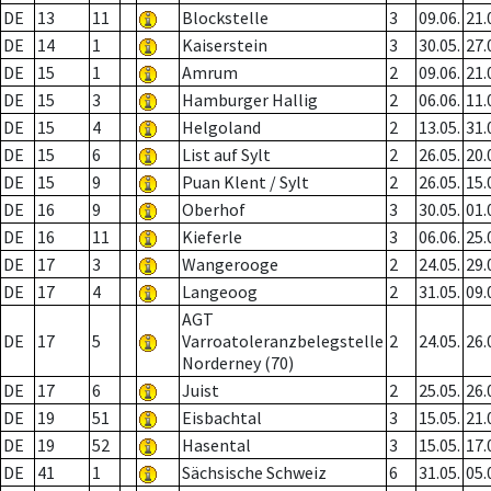
DE
13
11
Blockstelle
3
09.06.
21.
DE
14
1
Kaiserstein
3
30.05.
27.
DE
15
1
Amrum
2
09.06.
21.
DE
15
3
Hamburger Hallig
2
06.06.
11.
DE
15
4
Helgoland
2
13.05.
31.
DE
15
6
List auf Sylt
2
26.05.
20.
DE
15
9
Puan Klent / Sylt
2
26.05.
15.
DE
16
9
Oberhof
3
30.05.
01.
DE
16
11
Kieferle
3
06.06.
25.
DE
17
3
Wangerooge
2
24.05.
29.
DE
17
4
Langeoog
2
31.05.
09.
AGT
DE
17
5
Varroatoleranzbelegstelle
2
24.05.
26.
Norderney (70)
DE
17
6
Juist
2
25.05.
26.
DE
19
51
Eisbachtal
3
15.05.
21.
DE
19
52
Hasental
3
15.05.
17.
DE
41
1
Sächsische Schweiz
6
31.05.
05.