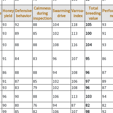
Calmness
Total
Honey
Defensive
Swarming
Varroa-
Perfo
e
during
breeding
yield
behavior
drive
index
n
inspection
value
93
92
88
104
118
105
93
93
89
85
102
113
100
91
93
88
88
108
116
104
93
91
84
83
96
107
95
86
86
88
88
94
108
96
87
91
87
85
102
106
97
89
93
83
79
102
108
96
87
96
90
88
106
113
103
94
90
80
76
94
87
82
82
99
85
82
106
107
98
92