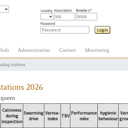
Association
Breeder n°
country
Password
Login
Info
Administration
Contact
Monitoring
ating stations
tations
2026
r queen
Calmness
Swarming
Varroa-
Performance
hygienic
Var
during
TBV
drive
index
ndex
behaviour
gro
inspection