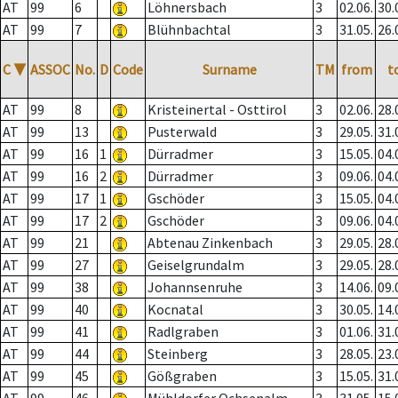
AT
99
6
Löhnersbach
3
02.06.
30.
AT
99
7
Blühnbachtal
3
31.05.
26.
C
▼
ASSOC
No.
D
Code
Surname
TM
from
t
AT
99
8
Kristeinertal - Osttirol
3
02.06.
28.
AT
99
13
Pusterwald
3
29.05.
31.
AT
99
16
1
Dürradmer
3
15.05.
04.
AT
99
16
2
Dürradmer
3
09.06.
04.
AT
99
17
1
Gschöder
3
15.05.
04.
AT
99
17
2
Gschöder
3
09.06.
04.
AT
99
21
Abtenau Zinkenbach
3
29.05.
28.
AT
99
27
Geiselgrundalm
3
29.05.
28.
AT
99
38
Johannsenruhe
3
14.06.
09.
AT
99
40
Kocnatal
3
30.05.
14.
AT
99
41
Radlgraben
3
01.06.
31.
AT
99
44
Steinberg
3
28.05.
23.
AT
99
45
Gößgraben
3
15.05.
31.