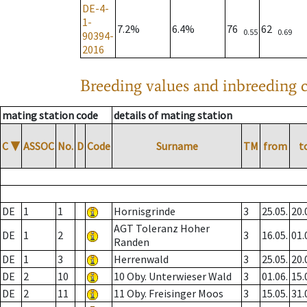
DE-4-
1-
7.2%
6.4%
76
62
0.55
0.69
90394-
2016
Breeding values and inbreeding c
mating station code
details of mating station
C
▼
ASSOC
No.
D
Code
Surname
TM
from
t
DE
1
1
Hornisgrinde
3
25.05.
20.
AGT Toleranz Hoher
DE
1
2
3
16.05.
01.
Randen
DE
1
3
Herrenwald
3
25.05.
20.
DE
2
10
10 Oby. Unterwieser Wald
3
01.06.
15.
DE
2
11
11 Oby. Freisinger Moos
3
15.05.
31.