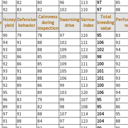
90
82
80
96
113
97
85
92
83
82
102
110
97
88
Calmness
Total
Honey
Defensive
Swarming
Varroa-
Perfo
e
during
breeding
yield
behavior
drive
index
n
inspection
value
90
79
78
97
110
95
83
94
91
88
102
121
106
92
93
88
88
109
113
102
94
92
86
85
105
108
98
91
92
86
85
109
111
100
92
93
91
88
105
110
101
93
93
88
88
106
111
101
93
92
89
86
99
113
100
90
95
92
89
103
120
106
94
96
83
79
99
107
95
87
89
83
82
98
108
95
86
97
91
88
107
114
104
95
91
88
84
97
123
104
88