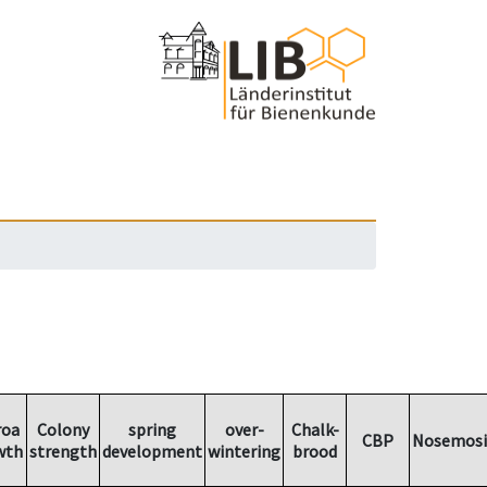
roa
Colony
spring
over-
Chalk-
CBP
Nosemosi
wth
strength
development
wintering
brood