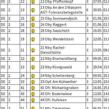
DE
2
12
12 Oby. Pfaffenkopf
3
27.05.
01.
13 Oby. An den 3 Wassern
DE
2
13
6
30.05.
01.
AGT-Toleranzbelegstelle
DE
2
15
15 Oby. Sonnwendjoch
3
01.06.
20.
DE
2
16
16 Oby. Raggert
3
01.06.
01.
DE
2
18
18 Oby. Sauschütt
3
16.05.
01.
DE
2
19
19 Oby. Wendelstein
3
22.05.
31.
21 Nby. Rachel-
DE
2
21
3
13.05.
08.
Diensthütte
DE
2
22
22 Nby Bramandlberg
3
09.05.
25.
DE
2
23
23 Nby Königswald
3
29.04.
15.
DE
2
24
24 Nby Schellenberg
3
09.05.
25.
DE
2
33
33 Opf. Am Kühweiher
3
12.05.
10.
DE
2
41
41 Ofr. Michaelsgraben
3
16.05.
25.
DE
2
43
43 Ofr. Bodenwiese
3
12.05.
14.
DE
2
44
44 Ofr. Hufeisen
3
22.05.
28.
DE
2
51
51 Mfr. Tiergarten
3
06.05.
31.