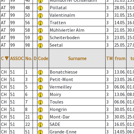
AT
99
46
Mühldorfer Ochsenalm
3
31.05.
15.
AT
99
48
Pöllatal
3
28.05.
31.
AT
99
50
Valentinalm
3
31.05.
15.
AT
99
56
Tratten
3
14.05.
16.
AT
99
58
Mühlviertler Alm
3
21.05.
30.
AT
99
59
Scheiterboden
3
23.05.
15.
AT
99
98
Seetal
3
25.05.
27.
C
▼
ASSOC
No.
D
Code
Surname
TM
from
t
CH
51
1
Bonatchiesse
3
13.06.
01.
CH
51
3
Petit-Mont
3
23.05.
26.
CH
51
5
Vermeilley
3
06.06.
01.
CH
51
6
Moiry
3
13.06.
08.
CH
51
7
Toules
3
06.06.
01.
CH
51
8
Hongrin
3
30.05.
01.
CH
51
21
Mont-Dar
3
30.05.
25.
CH
51
22
SADE
3
16.05.
01.
CH
51
51
Grande-Enne
3
14.05.
06.