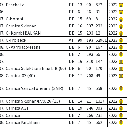
07.
Peschetz
DE
13
90
672
2022
06.
DE
6
36
31
2023
07.
C-Kombi
DE
15
69
8
2022
07.
Carnica Sklenar
DE
16
337
232
2023
07.
C- Kombi BALKAN
DE
15
233
12
2022
07.
C-Troiseck
AT
99
193
62961
2023
08.
C- Varroatoleranz
DE
6
90
167
2023
08.
DE
2
293
66
2023
07.
DE
16
310
147
2023
07.
Carnica Selektionslinie LIB (90)
DE
6
90
170
2023
08.
Carnica-03 (40)
DE
17
208
49
2023
07.
Carnica Varroatoleranz (SMR)
DE
7
45
658
2023
07.
Carnica Sklenar 47/9/26 (13)
DE
14
21
1317
2022
07.
Carnica AGT
DE
19
346
803
2023
07.
Carnica
DE
2
266
231
2023
08.
Carnica Kirchhain
DE
7
45
662
2023