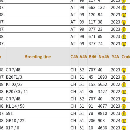
08.
AT
99
117
4
2023
07.
AT
99
663
132
2024
08.
AT
99
120
84
2023
07.
AT
99
117
38
2023
07.
AT
99
377
23
2023
08.
AT
99
671
85
2023
07.
AT
99
377
74
2023
o
Breeding line
C4A
A4A
B4A
No4A
Y4A
Cod
08.
CRP/48
CH
52
707
40
2023
07.
B20F1/3
CH
51
45
1893
2023
08.
KT02/23
CH
51
152
5652
2022
08.
B20x30 / 11
CH
51
36
3427
2022
08.
CRP/48
CH
52
707
40
2023
08.
KL 14 / 50
CH
51
91
4677
2023
07.
S91
CH
51
78
9810
2023
08.
GB10 / 22
CH
51
206
903
2024
06.
01P / 6
CH
51
10
4636
2023