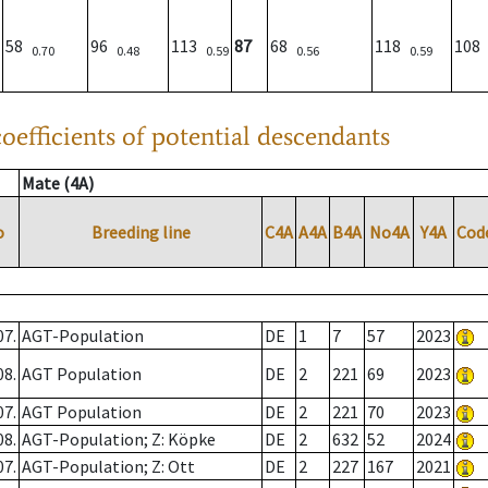
58
96
113
87
68
118
10
0.70
0.48
0.59
0.56
0.59
oefficients of potential descendants
Mate (4A)
o
Breeding line
C4A
A4A
B4A
No4A
Y4A
Cod
07.
AGT-Population
DE
1
7
57
2023
08.
AGT Population
DE
2
221
69
2023
07.
AGT Population
DE
2
221
70
2023
08.
AGT-Population; Z: Köpke
DE
2
632
52
2024
07.
AGT-Population; Z: Ott
DE
2
227
167
2021