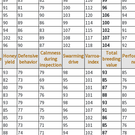
89
83
82
98
116
99
86
91
81
79
100
112
96
85
95
93
90
103
120
106
94
90
89
86
99
114
100
89
94
86
83
107
115
102
91
102
92
89
108
117
107
97
96
90
87
102
118
104
92
Calmness
Total
Honey
Defensive
Swarming
Varroa-
Perfo
e
during
breeding
yield
behavior
drive
index
n
inspection
value
93
79
79
98
104
93
85
82
73
69
95
101
85
76
80
79
76
96
101
87
79
83
79
76
93
101
88
80
93
79
79
98
104
93
85
85
77
75
96
107
91
80
85
73
70
95
102
86
77
80
73
71
95
101
85
76
88
74
71
94
102
87
78