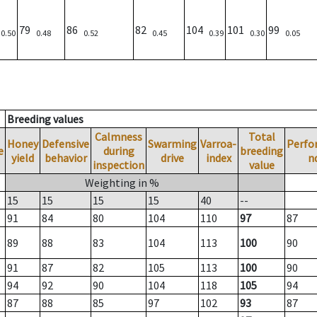
8
79
86
82
104
101
99
0.50
0.48
0.52
0.45
0.39
0.30
0.05
Breeding values
Calmness
Total
Honey
Defensive
Swarming
Varroa-
Perfo
e
during
breeding
yield
behavior
drive
index
n
inspection
value
Weighting in %
15
15
15
15
40
--
91
84
80
104
110
97
87
89
88
83
104
113
100
90
91
87
82
105
113
100
90
94
92
90
104
118
105
94
87
88
85
97
102
93
87