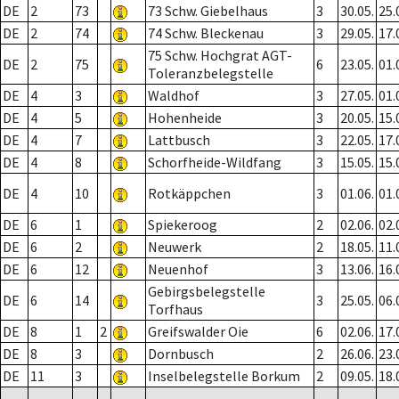
DE
2
73
73 Schw. Giebelhaus
3
30.05.
25.
DE
2
74
74 Schw. Bleckenau
3
29.05.
17.
75 Schw. Hochgrat AGT-
DE
2
75
6
23.05.
01.
Toleranzbelegstelle
DE
4
3
Waldhof
3
27.05.
01.
DE
4
5
Hohenheide
3
20.05.
15.
DE
4
7
Lattbusch
3
22.05.
17.
DE
4
8
Schorfheide-Wildfang
3
15.05.
15.
DE
4
10
Rotkäppchen
3
01.06.
01.
DE
6
1
Spiekeroog
2
02.06.
02.
DE
6
2
Neuwerk
2
18.05.
11.
DE
6
12
Neuenhof
3
13.06.
16.
Gebirgsbelegstelle
DE
6
14
3
25.05.
06.
Torfhaus
DE
8
1
2
Greifswalder Oie
6
02.06.
17.
DE
8
3
Dornbusch
2
26.06.
23.
DE
11
3
Inselbelegstelle Borkum
2
09.05.
18.