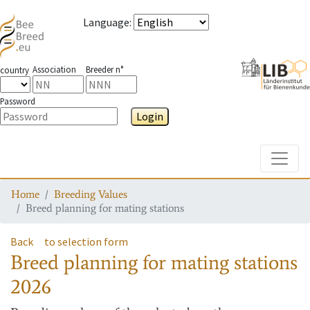
Language
:
Association
Breeder n°
country
Password
Login
Toggle
Home
Breeding Values
Breed planning for mating stations
Back
to selection form
Breed planning for mating stations
2026