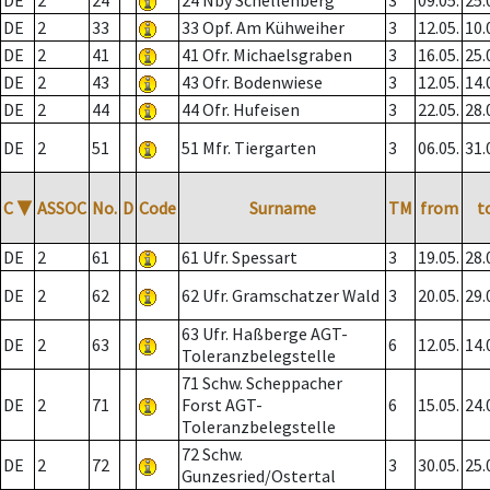
DE
2
24
24 Nby Schellenberg
3
09.05.
25.
DE
2
33
33 Opf. Am Kühweiher
3
12.05.
10.
DE
2
41
41 Ofr. Michaelsgraben
3
16.05.
25.
DE
2
43
43 Ofr. Bodenwiese
3
12.05.
14.
DE
2
44
44 Ofr. Hufeisen
3
22.05.
28.
DE
2
51
51 Mfr. Tiergarten
3
06.05.
31.
C
▼
ASSOC
No.
D
Code
Surname
TM
from
t
DE
2
61
61 Ufr. Spessart
3
19.05.
28.
DE
2
62
62 Ufr. Gramschatzer Wald
3
20.05.
29.
63 Ufr. Haßberge AGT-
DE
2
63
6
12.05.
14.
Toleranzbelegstelle
71 Schw. Scheppacher
DE
2
71
Forst AGT-
6
15.05.
24.
Toleranzbelegstelle
72 Schw.
DE
2
72
3
30.05.
25.
Gunzesried/Ostertal