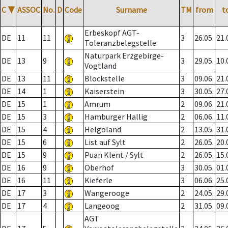
C
▼
ASSOC
No.
D
Code
Surname
TM
from
t
Erbeskopf AGT-
DE
11
11
3
26.05.
21.
Toleranzbelegstelle
Naturpark Erzgebirge-
DE
13
9
3
29.05.
10.
Vogtland
DE
13
11
Blockstelle
3
09.06.
21.
DE
14
1
Kaiserstein
3
30.05.
27.
DE
15
1
Amrum
2
09.06.
21.
DE
15
3
Hamburger Hallig
2
06.06.
11.
DE
15
4
Helgoland
2
13.05.
31.
DE
15
6
List auf Sylt
2
26.05.
20.
DE
15
9
Puan Klent / Sylt
2
26.05.
15.
DE
16
9
Oberhof
3
30.05.
01.
DE
16
11
Kieferle
3
06.06.
25.
DE
17
3
Wangerooge
2
24.05.
29.
DE
17
4
Langeoog
2
31.05.
09.
AGT