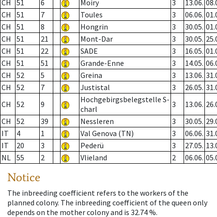
CH
51
6
Moiry
3
13.06.
08.
CH
51
7
Toules
3
06.06.
01.
CH
51
8
Hongrin
3
30.05.
01.
CH
51
21
Mont-Dar
3
30.05.
25.
CH
51
22
SADE
3
16.05.
01.
CH
51
51
Grande-Enne
3
14.05.
06.
CH
52
5
Greina
3
13.06.
31.
CH
52
7
Justistal
3
26.05.
31.
Hochgebirgsbelegstelle S-
CH
52
9
3
13.06.
26.
charl
CH
52
39
Nessleren
3
30.05.
29.
IT
4
1
Val Genova (TN)
3
06.06.
31.
IT
20
3
Pederü
3
27.05.
13.
NL
55
2
Vlieland
2
06.06.
05.
Notice
The inbreeding coefficient refers to the workers of the
planned colony. The inbreeding coefficient of the queen only
depends on the mother colony and is 32.74 %.