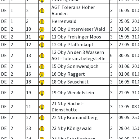
AGT Toleranz Hoher
DE
1
2
3
16.05.
01.
Randen
DE
1
3
Herrenwald
3
25.05.
20.
DE
2
10
10 Oby. Unterwieser Wald
3
01.06.
15.
DE
2
11
11 Oby. Freisinger Moos
3
15.05.
31.
DE
2
12
12 Oby. Pfaffenkopf
3
27.05.
01.
13 Oby. An den 3 Wassern
DE
2
13
6
30.05.
01.
AGT-Toleranzbelegstelle
DE
2
15
15 Oby. Sonnwendjoch
3
01.06.
20.
DE
2
16
16 Oby. Raggert
3
01.06.
01.
DE
2
18
18 Oby. Sauschütt
3
16.05.
01.
DE
2
19
19 Oby. Wendelstein
3
22.05.
31.
21 Nby. Rachel-
DE
2
21
3
13.05.
08.
Diensthütte
DE
2
22
22 Nby Bramandlberg
3
09.05.
25.
DE
2
23
23 Nby Königswald
3
29.04.
15.