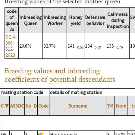
Breeding values
of the selected mother queen
code
Calmness
of
Inbreeding
Inbreeding
Honey
Defensive
S
during
queen
Queen
Worker
yield
behavior
inspection
2a
DE-4-
306-
20.6%
32.7%
141
134
135
1
0.52
0.69
0.70
512-
2023
Breeding values and inbreeding
coefficients of potential descendants
mating station code
details of mating station
C
▼
ASSOC
No.
D
Code
Surname
TM
from
t
DE
1
1
Hornisgrinde
3
25.05.
20.