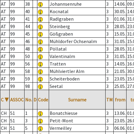
AT
99
38
Johannsenruhe
3
14.06.
09.
AT
99
40
Kocnatal
3
30.05.
14.
AT
99
41
Radlgraben
3
01.06.
31.
AT
99
44
Steinberg
3
28.05.
23.
AT
99
45
Gößgraben
3
15.05.
31.
AT
99
46
Mühldorfer Ochsenalm
3
31.05.
15.
AT
99
48
Pöllatal
3
28.05.
31.
AT
99
50
Valentinalm
3
31.05.
15.
AT
99
56
Tratten
3
14.05.
16.
AT
99
58
Mühlviertler Alm
3
21.05.
30.
AT
99
59
Scheiterboden
3
23.05.
15.
AT
99
98
Seetal
3
25.05.
27.
C
▼
ASSOC
No.
D
Code
Surname
TM
from
t
CH
51
1
Bonatchiesse
3
13.06.
01.
CH
51
3
Petit-Mont
3
23.05.
26.
CH
51
5
Vermeilley
3
06.06.
01.