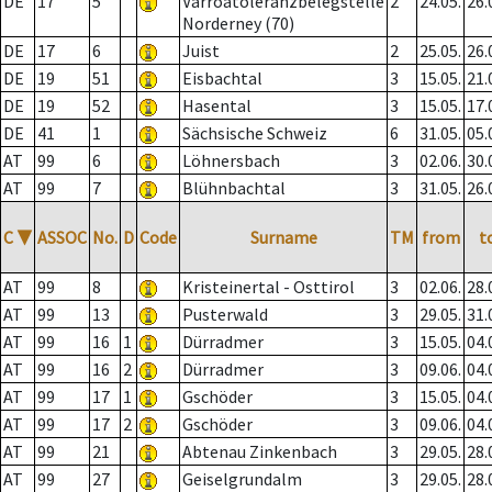
DE
17
5
Varroatoleranzbelegstelle
2
24.05.
26.
Norderney (70)
DE
17
6
Juist
2
25.05.
26.
DE
19
51
Eisbachtal
3
15.05.
21.
DE
19
52
Hasental
3
15.05.
17.
DE
41
1
Sächsische Schweiz
6
31.05.
05.
AT
99
6
Löhnersbach
3
02.06.
30.
AT
99
7
Blühnbachtal
3
31.05.
26.
C
▼
ASSOC
No.
D
Code
Surname
TM
from
t
AT
99
8
Kristeinertal - Osttirol
3
02.06.
28.
AT
99
13
Pusterwald
3
29.05.
31.
AT
99
16
1
Dürradmer
3
15.05.
04.
AT
99
16
2
Dürradmer
3
09.06.
04.
AT
99
17
1
Gschöder
3
15.05.
04.
AT
99
17
2
Gschöder
3
09.06.
04.
AT
99
21
Abtenau Zinkenbach
3
29.05.
28.
AT
99
27
Geiselgrundalm
3
29.05.
28.