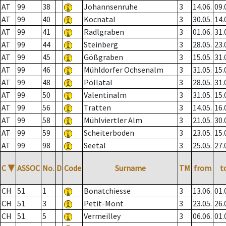
AT
99
38
Johannsenruhe
3
14.06.
09.
AT
99
40
Kocnatal
3
30.05.
14.
AT
99
41
Radlgraben
3
01.06.
31.
AT
99
44
Steinberg
3
28.05.
23.
AT
99
45
Gößgraben
3
15.05.
31.
AT
99
46
Mühldorfer Ochsenalm
3
31.05.
15.
AT
99
48
Pöllatal
3
28.05.
31.
AT
99
50
Valentinalm
3
31.05.
15.
AT
99
56
Tratten
3
14.05.
16.
AT
99
58
Mühlviertler Alm
3
21.05.
30.
AT
99
59
Scheiterboden
3
23.05.
15.
AT
99
98
Seetal
3
25.05.
27.
C
▼
ASSOC
No.
D
Code
Surname
TM
from
t
CH
51
1
Bonatchiesse
3
13.06.
01.
CH
51
3
Petit-Mont
3
23.05.
26.
CH
51
5
Vermeilley
3
06.06.
01.