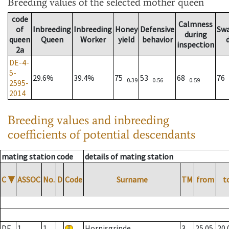
Breeding values
of the selected mother queen
code
Calmness
of
Inbreeding
Inbreeding
Honey
Defensive
Sw
during
queen
Queen
Worker
yield
behavior
inspection
2a
DE-4-
5-
29.6%
39.4%
75
53
68
76
0.39
0.56
0.59
2595-
2014
Breeding values and inbreeding
coefficients of potential descendants
mating station code
details of mating station
C
▼
ASSOC
No.
D
Code
Surname
TM
from
t
DE
1
1
Hornisgrinde
3
25.05.
20.