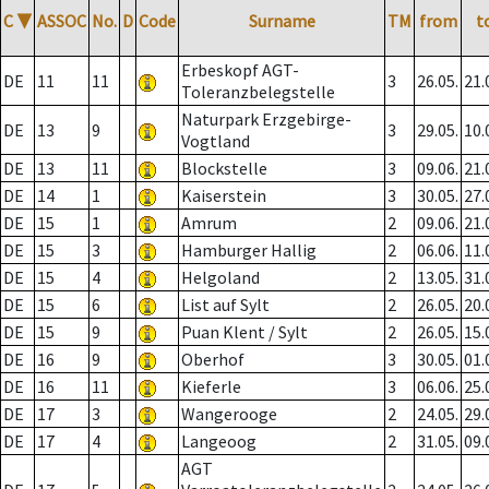
C
▼
ASSOC
No.
D
Code
Surname
TM
from
t
Erbeskopf AGT-
DE
11
11
3
26.05.
21.
Toleranzbelegstelle
Naturpark Erzgebirge-
DE
13
9
3
29.05.
10.
Vogtland
DE
13
11
Blockstelle
3
09.06.
21.
DE
14
1
Kaiserstein
3
30.05.
27.
DE
15
1
Amrum
2
09.06.
21.
DE
15
3
Hamburger Hallig
2
06.06.
11.
DE
15
4
Helgoland
2
13.05.
31.
DE
15
6
List auf Sylt
2
26.05.
20.
DE
15
9
Puan Klent / Sylt
2
26.05.
15.
DE
16
9
Oberhof
3
30.05.
01.
DE
16
11
Kieferle
3
06.06.
25.
DE
17
3
Wangerooge
2
24.05.
29.
DE
17
4
Langeoog
2
31.05.
09.
AGT