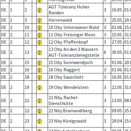
AGT Toleranz Hoher
DE
1
2
3
16.05.
01.
Randen
DE
1
3
Herrenwald
3
25.05.
20.
DE
2
10
10 Oby. Unterwieser Wald
3
01.06.
15.
DE
2
11
11 Oby. Freisinger Moos
3
15.05.
31.
DE
2
12
12 Oby. Pfaffenkopf
3
27.05.
01.
13 Oby. An den 3 Wassern
DE
2
13
6
30.05.
01.
AGT-Toleranzbelegstelle
DE
2
15
15 Oby. Sonnwendjoch
3
01.06.
20.
DE
2
16
16 Oby. Raggert
3
01.06.
01.
DE
2
18
18 Oby. Sauschütt
3
16.05.
01.
DE
2
19
19 Oby. Wendelstein
3
22.05.
31.
21 Nby. Rachel-
DE
2
21
3
13.05.
08.
Diensthütte
DE
2
22
22 Nby Bramandlberg
3
09.05.
25.
DE
2
23
23 Nby Königswald
3
29.04.
15.