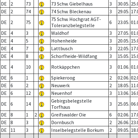
DE
2
73
73 Schw. Giebelhaus
3
30.05.
25.
DE
2
74
74 Schw. Bleckenau
3
29.05.
17.
75 Schw. Hochgrat AGT-
DE
2
75
6
23.05.
01.
Toleranzbelegstelle
DE
4
3
Waldhof
3
27.05.
01.
DE
4
5
Hohenheide
3
20.05.
15.
DE
4
7
Lattbusch
3
22.05.
17.
DE
4
8
Schorfheide-Wildfang
3
15.05.
15.
DE
4
10
Rotkäppchen
3
01.06.
01.
DE
6
1
Spiekeroog
2
02.06.
02.
DE
6
2
Neuwerk
2
18.05.
11.
DE
6
12
Neuenhof
3
13.06.
16.
Gebirgsbelegstelle
DE
6
14
3
25.05.
06.
Torfhaus
DE
8
1
2
Greifswalder Oie
6
02.06.
17.
DE
8
3
Dornbusch
2
26.06.
23.
DE
11
3
Inselbelegstelle Borkum
2
09.05.
18.