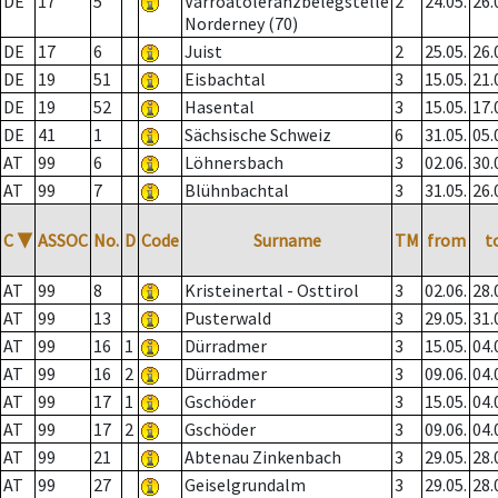
DE
17
5
Varroatoleranzbelegstelle
2
24.05.
26.
Norderney (70)
DE
17
6
Juist
2
25.05.
26.
DE
19
51
Eisbachtal
3
15.05.
21.
DE
19
52
Hasental
3
15.05.
17.
DE
41
1
Sächsische Schweiz
6
31.05.
05.
AT
99
6
Löhnersbach
3
02.06.
30.
AT
99
7
Blühnbachtal
3
31.05.
26.
C
▼
ASSOC
No.
D
Code
Surname
TM
from
t
AT
99
8
Kristeinertal - Osttirol
3
02.06.
28.
AT
99
13
Pusterwald
3
29.05.
31.
AT
99
16
1
Dürradmer
3
15.05.
04.
AT
99
16
2
Dürradmer
3
09.06.
04.
AT
99
17
1
Gschöder
3
15.05.
04.
AT
99
17
2
Gschöder
3
09.06.
04.
AT
99
21
Abtenau Zinkenbach
3
29.05.
28.
AT
99
27
Geiselgrundalm
3
29.05.
28.