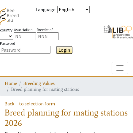
Language
:
Association
Breeder n°
country
Password
Login
Toggle
Home
Breeding Values
Breed planning for mating stations
Back
to selection form
Breed planning for mating stations
2026