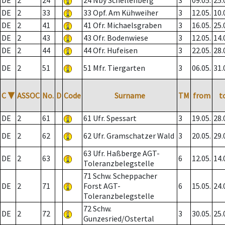
DE
2
24
24 Nby Schellenberg
3
09.05.
25.
DE
2
33
33 Opf. Am Kühweiher
3
12.05.
10.
DE
2
41
41 Ofr. Michaelsgraben
3
16.05.
25.
DE
2
43
43 Ofr. Bodenwiese
3
12.05.
14.
DE
2
44
44 Ofr. Hufeisen
3
22.05.
28.
DE
2
51
51 Mfr. Tiergarten
3
06.05.
31.
C
▼
ASSOC
No.
D
Code
Surname
TM
from
t
DE
2
61
61 Ufr. Spessart
3
19.05.
28.
DE
2
62
62 Ufr. Gramschatzer Wald
3
20.05.
29.
63 Ufr. Haßberge AGT-
DE
2
63
6
12.05.
14.
Toleranzbelegstelle
71 Schw. Scheppacher
DE
2
71
Forst AGT-
6
15.05.
24.
Toleranzbelegstelle
72 Schw.
DE
2
72
3
30.05.
25.
Gunzesried/Ostertal