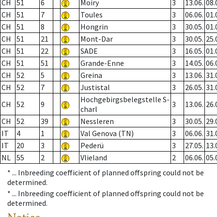
CH
51
6
Moiry
3
13.06.
08.
CH
51
7
Toules
3
06.06.
01.
CH
51
8
Hongrin
3
30.05.
01.
CH
51
21
Mont-Dar
3
30.05.
25.
CH
51
22
SADE
3
16.05.
01.
CH
51
51
Grande-Enne
3
14.05.
06.
CH
52
5
Greina
3
13.06.
31.
CH
52
7
Justistal
3
26.05.
31.
Hochgebirgsbelegstelle S-
CH
52
9
3
13.06.
26.
charl
CH
52
39
Nessleren
3
30.05.
29.
IT
4
1
Val Genova (TN)
3
06.06.
31.
IT
20
3
Pederü
3
27.05.
13.
NL
55
2
Vlieland
2
06.06.
05.
* ...
Inbreeding coefficient of planned offspring could not be
determined.
* ...
Inbreeding coefficient of planned offspring could not be
determined.