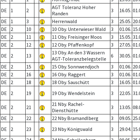
AGT Toleranz Hoher
DE
1
2
3
16.05.
01.
Randen
DE
1
3
Herrenwald
3
25.05.
20.
DE
2
10
10 Oby. Unterwieser Wald
3
01.06.
15.
DE
2
11
11 Oby. Freisinger Moos
3
15.05.
31.
DE
2
12
12 Oby. Pfaffenkopf
3
27.05.
01.
13 Oby. An den 3 Wassern
DE
2
13
6
30.05.
01.
AGT-Toleranzbelegstelle
DE
2
15
15 Oby. Sonnwendjoch
3
01.06.
20.
DE
2
16
16 Oby. Raggert
3
01.06.
01.
DE
2
18
18 Oby. Sauschütt
3
16.05.
01.
DE
2
19
19 Oby. Wendelstein
3
22.05.
31.
21 Nby. Rachel-
DE
2
21
3
13.05.
08.
Diensthütte
DE
2
22
22 Nby Bramandlberg
3
09.05.
25.
DE
2
23
23 Nby Königswald
3
29.04.
15.