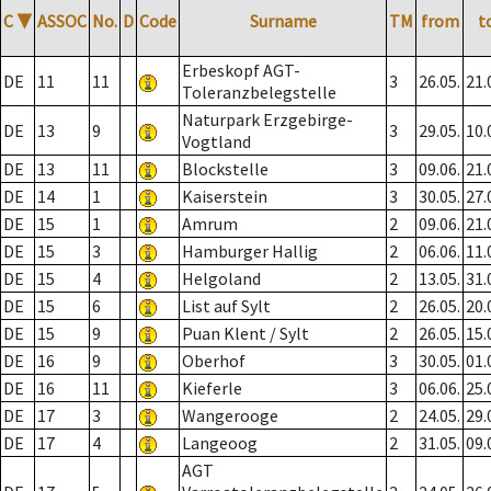
C
▼
ASSOC
No.
D
Code
Surname
TM
from
t
Erbeskopf AGT-
DE
11
11
3
26.05.
21.
Toleranzbelegstelle
Naturpark Erzgebirge-
DE
13
9
3
29.05.
10.
Vogtland
DE
13
11
Blockstelle
3
09.06.
21.
DE
14
1
Kaiserstein
3
30.05.
27.
DE
15
1
Amrum
2
09.06.
21.
DE
15
3
Hamburger Hallig
2
06.06.
11.
DE
15
4
Helgoland
2
13.05.
31.
DE
15
6
List auf Sylt
2
26.05.
20.
DE
15
9
Puan Klent / Sylt
2
26.05.
15.
DE
16
9
Oberhof
3
30.05.
01.
DE
16
11
Kieferle
3
06.06.
25.
DE
17
3
Wangerooge
2
24.05.
29.
DE
17
4
Langeoog
2
31.05.
09.
AGT