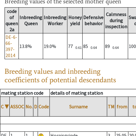
Breeding values
of the selected mother queen
code
Calmness
of
Inbreeding
Inbreeding
Honey
Defensive
Sw
during
queen
Queen
Worker
yield
behavior
inspection
2a
DE-6-
66-
13.8%
19.0%
77
85
89
10
0.61
0.64
0.64
397-
2014
Breeding values and inbreeding
coefficients of potential descendants
mating station code
details of mating station
C
▼
ASSOC
No.
D
Code
Surname
TM
from
t
DE
1
1
Hornisgrinde
3
25.05.
20.