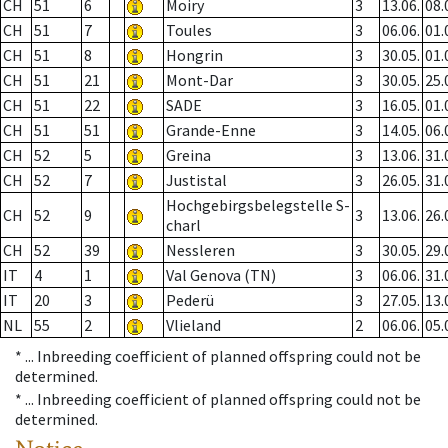
CH
51
6
Moiry
3
13.06.
08.
CH
51
7
Toules
3
06.06.
01.
CH
51
8
Hongrin
3
30.05.
01.
CH
51
21
Mont-Dar
3
30.05.
25.
CH
51
22
SADE
3
16.05.
01.
CH
51
51
Grande-Enne
3
14.05.
06.
CH
52
5
Greina
3
13.06.
31.
CH
52
7
Justistal
3
26.05.
31.
Hochgebirgsbelegstelle S-
CH
52
9
3
13.06.
26.
charl
CH
52
39
Nessleren
3
30.05.
29.
IT
4
1
Val Genova (TN)
3
06.06.
31.
IT
20
3
Pederü
3
27.05.
13.
NL
55
2
Vlieland
2
06.06.
05.
* ...
Inbreeding coefficient of planned offspring could not be
determined.
* ...
Inbreeding coefficient of planned offspring could not be
determined.