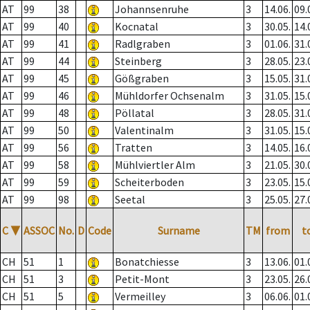
AT
99
38
Johannsenruhe
3
14.06.
09.
AT
99
40
Kocnatal
3
30.05.
14.
AT
99
41
Radlgraben
3
01.06.
31.
AT
99
44
Steinberg
3
28.05.
23.
AT
99
45
Gößgraben
3
15.05.
31.
AT
99
46
Mühldorfer Ochsenalm
3
31.05.
15.
AT
99
48
Pöllatal
3
28.05.
31.
AT
99
50
Valentinalm
3
31.05.
15.
AT
99
56
Tratten
3
14.05.
16.
AT
99
58
Mühlviertler Alm
3
21.05.
30.
AT
99
59
Scheiterboden
3
23.05.
15.
AT
99
98
Seetal
3
25.05.
27.
C
▼
ASSOC
No.
D
Code
Surname
TM
from
t
CH
51
1
Bonatchiesse
3
13.06.
01.
CH
51
3
Petit-Mont
3
23.05.
26.
CH
51
5
Vermeilley
3
06.06.
01.