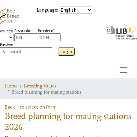
Language
:
Association
Breeder n°
country
Password
Login
Toggle
Home
Breeding Values
Breed planning for mating stations
Back
to selection form
Breed planning for mating stations
2026