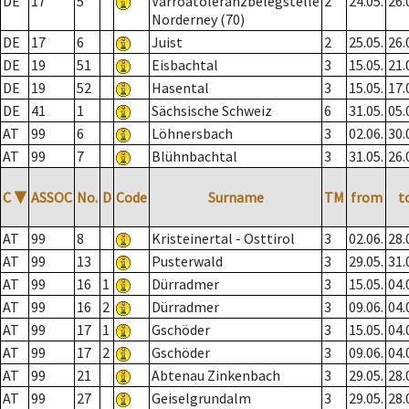
DE
17
5
Varroatoleranzbelegstelle
2
24.05.
26.
Norderney (70)
DE
17
6
Juist
2
25.05.
26.
DE
19
51
Eisbachtal
3
15.05.
21.
DE
19
52
Hasental
3
15.05.
17.
DE
41
1
Sächsische Schweiz
6
31.05.
05.
AT
99
6
Löhnersbach
3
02.06.
30.
AT
99
7
Blühnbachtal
3
31.05.
26.
C
▼
ASSOC
No.
D
Code
Surname
TM
from
t
AT
99
8
Kristeinertal - Osttirol
3
02.06.
28.
AT
99
13
Pusterwald
3
29.05.
31.
AT
99
16
1
Dürradmer
3
15.05.
04.
AT
99
16
2
Dürradmer
3
09.06.
04.
AT
99
17
1
Gschöder
3
15.05.
04.
AT
99
17
2
Gschöder
3
09.06.
04.
AT
99
21
Abtenau Zinkenbach
3
29.05.
28.
AT
99
27
Geiselgrundalm
3
29.05.
28.