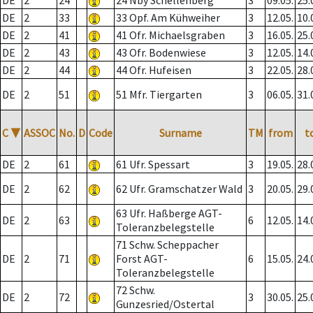
DE
2
24
24 Nby Schellenberg
3
09.05.
25.
DE
2
33
33 Opf. Am Kühweiher
3
12.05.
10.
DE
2
41
41 Ofr. Michaelsgraben
3
16.05.
25.
DE
2
43
43 Ofr. Bodenwiese
3
12.05.
14.
DE
2
44
44 Ofr. Hufeisen
3
22.05.
28.
DE
2
51
51 Mfr. Tiergarten
3
06.05.
31.
C
▼
ASSOC
No.
D
Code
Surname
TM
from
t
DE
2
61
61 Ufr. Spessart
3
19.05.
28.
DE
2
62
62 Ufr. Gramschatzer Wald
3
20.05.
29.
63 Ufr. Haßberge AGT-
DE
2
63
6
12.05.
14.
Toleranzbelegstelle
71 Schw. Scheppacher
DE
2
71
Forst AGT-
6
15.05.
24.
Toleranzbelegstelle
72 Schw.
DE
2
72
3
30.05.
25.
Gunzesried/Ostertal