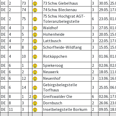
DE
2
73
73 Schw. Giebelhaus
3
30.05.
25.
DE
2
74
74 Schw. Bleckenau
3
29.05.
17.
75 Schw. Hochgrat AGT-
DE
2
75
6
23.05.
01.
Toleranzbelegstelle
DE
4
3
Waldhof
3
27.05.
01.
DE
4
5
Hohenheide
3
20.05.
15.
DE
4
7
Lattbusch
3
22.05.
17.
DE
4
8
Schorfheide-Wildfang
3
15.05.
15.
DE
4
10
Rotkäppchen
3
01.06.
01.
DE
6
1
Spiekeroog
2
02.06.
02.
DE
6
2
Neuwerk
2
18.05.
11.
DE
6
12
Neuenhof
3
13.06.
16.
Gebirgsbelegstelle
DE
6
14
3
25.05.
06.
Torfhaus
DE
8
1
2
Greifswalder Oie
6
02.06.
17.
DE
8
3
Dornbusch
2
26.06.
23.
DE
11
3
Inselbelegstelle Borkum
2
09.05.
18.