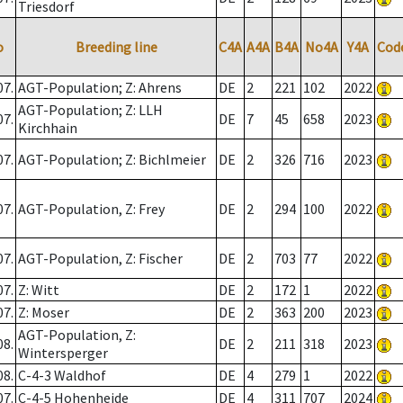
Triesdorf
o
Breeding line
C4A
A4A
B4A
No4A
Y4A
Cod
07.
AGT-Population; Z: Ahrens
DE
2
221
102
2022
AGT-Population; Z: LLH
07.
DE
7
45
658
2023
Kirchhain
07.
AGT-Population; Z: Bichlmeier
DE
2
326
716
2023
07.
AGT-Population, Z: Frey
DE
2
294
100
2022
07.
AGT-Population, Z: Fischer
DE
2
703
77
2022
07.
Z: Witt
DE
2
172
1
2022
07.
Z: Moser
DE
2
363
200
2023
AGT-Population, Z:
08.
DE
2
211
318
2023
Wintersperger
08.
C-4-3 Waldhof
DE
4
279
1
2022
07.
C-4-5 Hohenheide
DE
4
311
707
2024