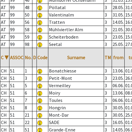
AT
99
46
Mühldorfer Ochsenalm
3
31.05.
15.
AT
99
48
Pöllatal
3
28.05.
31.
AT
99
50
Valentinalm
3
31.05.
15.
AT
99
56
Tratten
3
14.05.
16.
AT
99
58
Mühlviertler Alm
3
21.05.
30.
AT
99
59
Scheiterboden
3
23.05.
15.
AT
99
98
Seetal
3
25.05.
27.
C
▼
ASSOC
No.
D
Code
Surname
TM
from
t
CH
51
1
Bonatchiesse
3
13.06.
01.
CH
51
3
Petit-Mont
3
23.05.
26.
CH
51
5
Vermeilley
3
06.06.
01.
CH
51
6
Moiry
3
13.06.
08.
CH
51
7
Toules
3
06.06.
01.
CH
51
8
Hongrin
3
30.05.
01.
CH
51
21
Mont-Dar
3
30.05.
25.
CH
51
22
SADE
3
16.05.
01.
CH
51
51
Grande-Enne
3
14.05.
06.