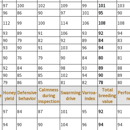
97
100
102
109
99
101
103
96
86
90
97
101
95
90
112
99
100
114
106
108
108
93
89
91
106
93
92
94
90
79
82
92
89
84
83
93
90
91
103
96
94
93
90
76
79
90
84
80
81
92
84
86
98
93
89
88
90
85
85
102
94
90
89
79
86
85
81
82
78
80
Calmness
Total
Honey
Defensive
Swarming
Varroa-
Perfo
e
during
breeding
yield
behavior
drive
index
n
inspection
value
97
84
87
101
95
92
91
94
90
90
104
96
94
94