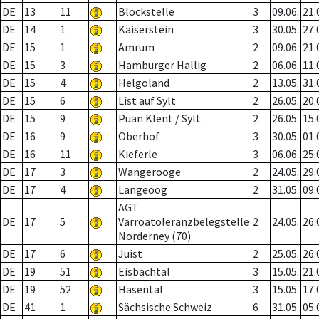
DE
13
11
Blockstelle
3
09.06.
21.
DE
14
1
Kaiserstein
3
30.05.
27.
DE
15
1
Amrum
2
09.06.
21.
DE
15
3
Hamburger Hallig
2
06.06.
11.
DE
15
4
Helgoland
2
13.05.
31.
DE
15
6
List auf Sylt
2
26.05.
20.
DE
15
9
Puan Klent / Sylt
2
26.05.
15.
DE
16
9
Oberhof
3
30.05.
01.
DE
16
11
Kieferle
3
06.06.
25.
DE
17
3
Wangerooge
2
24.05.
29.
DE
17
4
Langeoog
2
31.05.
09.
AGT
DE
17
5
Varroatoleranzbelegstelle
2
24.05.
26.
Norderney (70)
DE
17
6
Juist
2
25.05.
26.
DE
19
51
Eisbachtal
3
15.05.
21.
DE
19
52
Hasental
3
15.05.
17.
DE
41
1
Sächsische Schweiz
6
31.05.
05.