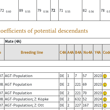
72
89
79
72
71
82
78
0.60
0.55
0.56
0.55
0.56
0.
oefficients of potential descendants
Mate (4A)
o
Breeding line
C4A
A4A
B4A
No4A
Y4A
Cod
07.
AGT-Population
DE
1
7
57
2023
08.
AGT Population
DE
2
221
69
2023
07.
AGT Population
DE
2
221
70
2023
08.
AGT-Population; Z: Köpke
DE
2
632
52
2024
07.
AGT-Population; Z: Ott
DE
2
227
167
2021