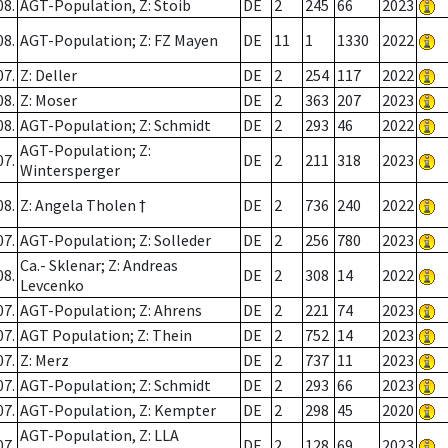
08.
AGT-Population, Z: Stoib
DE
2
245
66
2023
08.
AGT-Population; Z: FZ Mayen
DE
11
1
1330
2022
07.
Z: Deller
DE
2
254
117
2022
08.
Z: Moser
DE
2
363
207
2023
08.
AGT-Population; Z: Schmidt
DE
2
293
46
2022
AGT-Population; Z:
07.
DE
2
211
318
2023
Wintersperger
08.
Z: Angela Tholen †
DE
2
736
240
2022
07.
AGT-Population; Z: Solleder
DE
2
256
780
2023
Ca.- Sklenar; Z: Andreas
08.
DE
2
308
14
2022
Levcenko
07.
AGT-Population; Z: Ahrens
DE
2
221
74
2023
07.
AGT Population; Z: Thein
DE
2
752
14
2023
07.
Z: Merz
DE
2
737
11
2023
07.
AGT-Population; Z: Schmidt
DE
2
293
66
2023
07.
AGT-Population, Z: Kempter
DE
2
298
45
2020
AGT-Population, Z: LLA
07.
DE
2
128
69
2023