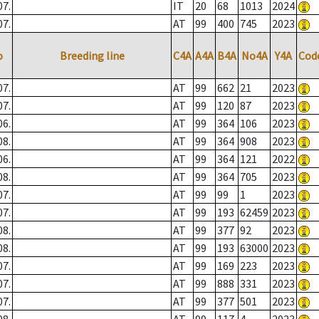
07.
IT
20
68
1013
2024
07.
AT
99
400
745
2023
o
Breeding line
C4A
A4A
B4A
No4A
Y4A
Cod
07.
AT
99
662
21
2023
07.
AT
99
120
87
2023
06.
AT
99
364
106
2023
08.
AT
99
364
908
2023
06.
AT
99
364
121
2022
08.
AT
99
364
705
2023
07.
AT
99
99
1
2023
07.
AT
99
193
62459
2023
08.
AT
99
377
92
2023
08.
AT
99
193
63000
2023
07.
AT
99
169
223
2023
07.
AT
99
888
331
2023
07.
AT
99
377
501
2023