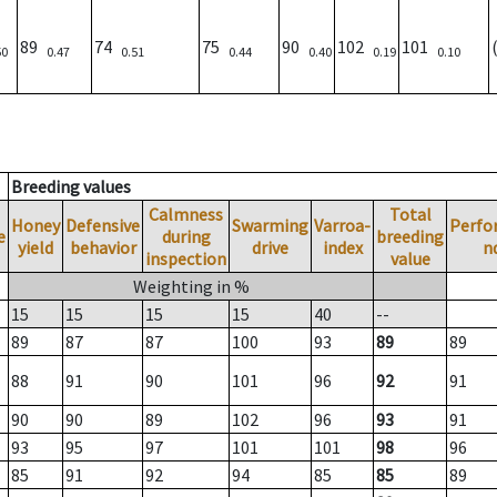
89
74
75
90
102
101
50
0.47
0.51
0.44
0.40
0.19
0.10
Breeding values
Calmness
Total
Honey
Defensive
Swarming
Varroa-
Perfo
e
during
breeding
yield
behavior
drive
index
n
inspection
value
Weighting in %
15
15
15
15
40
--
89
87
87
100
93
89
89
88
91
90
101
96
92
91
90
90
89
102
96
93
91
93
95
97
101
101
98
96
85
91
92
94
85
85
89