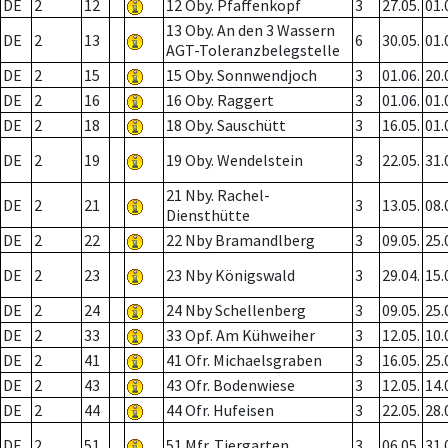
DE
2
12
12 Oby. Pfaffenkopf
3
27.05.
01.
13 Oby. An den 3 Wassern
DE
2
13
6
30.05.
01.
AGT-Toleranzbelegstelle
DE
2
15
15 Oby. Sonnwendjoch
3
01.06.
20.
DE
2
16
16 Oby. Raggert
3
01.06.
01.
DE
2
18
18 Oby. Sauschütt
3
16.05.
01.
DE
2
19
19 Oby. Wendelstein
3
22.05.
31.
21 Nby. Rachel-
DE
2
21
3
13.05.
08.
Diensthütte
DE
2
22
22 Nby Bramandlberg
3
09.05.
25.
DE
2
23
23 Nby Königswald
3
29.04.
15.
DE
2
24
24 Nby Schellenberg
3
09.05.
25.
DE
2
33
33 Opf. Am Kühweiher
3
12.05.
10.
DE
2
41
41 Ofr. Michaelsgraben
3
16.05.
25.
DE
2
43
43 Ofr. Bodenwiese
3
12.05.
14.
DE
2
44
44 Ofr. Hufeisen
3
22.05.
28.
DE
2
51
51 Mfr. Tiergarten
3
06.05.
31.