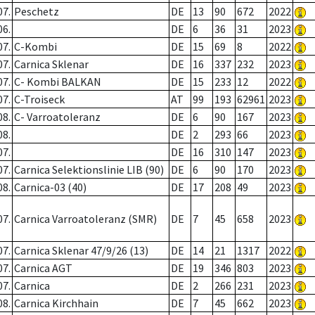
07.
Peschetz
DE
13
90
672
2022
06.
DE
6
36
31
2023
07.
C-Kombi
DE
15
69
8
2022
07.
Carnica Sklenar
DE
16
337
232
2023
07.
C- Kombi BALKAN
DE
15
233
12
2022
07.
C-Troiseck
AT
99
193
62961
2023
08.
C- Varroatoleranz
DE
6
90
167
2023
08.
DE
2
293
66
2023
07.
DE
16
310
147
2023
07.
Carnica Selektionslinie LIB (90)
DE
6
90
170
2023
08.
Carnica-03 (40)
DE
17
208
49
2023
07.
Carnica Varroatoleranz (SMR)
DE
7
45
658
2023
07.
Carnica Sklenar 47/9/26 (13)
DE
14
21
1317
2022
07.
Carnica AGT
DE
19
346
803
2023
07.
Carnica
DE
2
266
231
2023
08.
Carnica Kirchhain
DE
7
45
662
2023