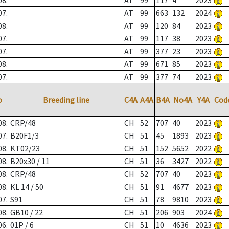
08.
AT
99
117
4
2023
07.
AT
99
663
132
2024
08.
AT
99
120
84
2023
07.
AT
99
117
38
2023
07.
AT
99
377
23
2023
08.
AT
99
671
85
2023
07.
AT
99
377
74
2023
o
Breeding line
C4A
A4A
B4A
No4A
Y4A
Cod
08.
CRP/48
CH
52
707
40
2023
07.
B20F1/3
CH
51
45
1893
2023
08.
KT02/23
CH
51
152
5652
2022
08.
B20x30 / 11
CH
51
36
3427
2022
08.
CRP/48
CH
52
707
40
2023
08.
KL 14 / 50
CH
51
91
4677
2023
07.
S91
CH
51
78
9810
2023
08.
GB10 / 22
CH
51
206
903
2024
06.
01P / 6
CH
51
10
4636
2023