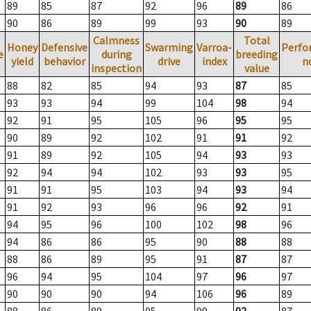
89
85
87
92
96
89
86
90
86
89
99
93
90
89
Calmness
Total
Honey
Defensive
Swarming
Varroa-
Perfo
e
during
breeding
yield
behavior
drive
index
n
inspection
value
88
82
85
94
93
87
85
93
93
94
99
104
98
94
92
91
95
105
96
95
95
90
89
92
102
91
91
92
91
89
92
105
94
93
93
92
94
94
102
93
93
95
91
91
95
103
94
93
94
91
92
93
96
96
92
91
94
95
96
100
102
98
96
94
86
86
95
90
88
88
88
86
89
95
91
87
87
96
94
95
104
97
96
97
90
90
90
94
106
96
89