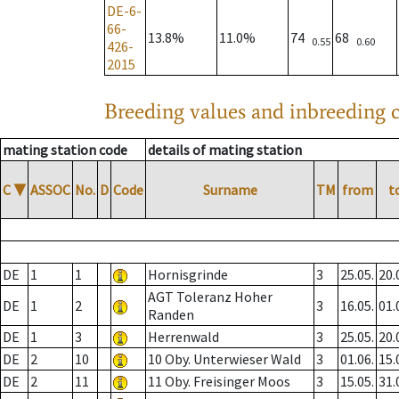
DE-6-
66-
13.8%
11.0%
74
68
0.55
0.60
426-
2015
Breeding values and inbreeding c
mating station code
details of mating station
C
▼
ASSOC
No.
D
Code
Surname
TM
from
t
DE
1
1
Hornisgrinde
3
25.05.
20.
AGT Toleranz Hoher
DE
1
2
3
16.05.
01.
Randen
DE
1
3
Herrenwald
3
25.05.
20.
DE
2
10
10 Oby. Unterwieser Wald
3
01.06.
15.
DE
2
11
11 Oby. Freisinger Moos
3
15.05.
31.