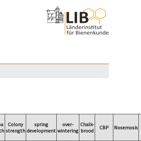
oa
Colony
spring
over-
Chalk-
CBP
Nosemosis
th
strength
development
wintering
brood