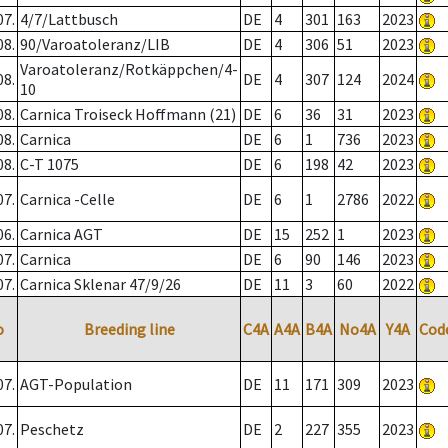
07.
4/7/Lattbusch
DE
4
301
163
2023
08.
90/Varoatoleranz/LIB
DE
4
306
51
2023
Varoatoleranz/Rotkäppchen/4-
08.
DE
4
307
124
2024
10
08.
Carnica Troiseck Hoffmann (21)
DE
6
36
31
2023
08.
Carnica
DE
6
1
736
2023
08.
C-T 1075
DE
6
198
42
2023
07.
Carnica -Celle
DE
6
1
2786
2022
06.
Carnica AGT
DE
15
252
1
2023
07.
Carnica
DE
6
90
146
2023
07.
Carnica Sklenar 47/9/26
DE
11
3
60
2022
o
Breeding line
C4A
A4A
B4A
No4A
Y4A
Cod
07.
AGT-Population
DE
11
171
309
2023
07.
Peschetz
DE
2
227
355
2023