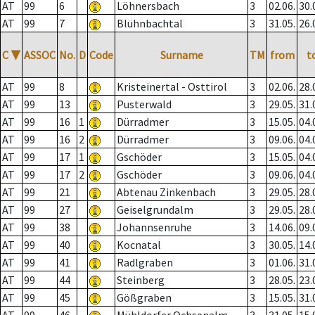
AT
99
6
Löhnersbach
3
02.06.
30.
AT
99
7
Blühnbachtal
3
31.05.
26.
C
▼
ASSOC
No.
D
Code
Surname
TM
from
t
AT
99
8
Kristeinertal - Osttirol
3
02.06.
28.
AT
99
13
Pusterwald
3
29.05.
31.
AT
99
16
1
Dürradmer
3
15.05.
04.
AT
99
16
2
Dürradmer
3
09.06.
04.
AT
99
17
1
Gschöder
3
15.05.
04.
AT
99
17
2
Gschöder
3
09.06.
04.
AT
99
21
Abtenau Zinkenbach
3
29.05.
28.
AT
99
27
Geiselgrundalm
3
29.05.
28.
AT
99
38
Johannsenruhe
3
14.06.
09.
AT
99
40
Kocnatal
3
30.05.
14.
AT
99
41
Radlgraben
3
01.06.
31.
AT
99
44
Steinberg
3
28.05.
23.
AT
99
45
Gößgraben
3
15.05.
31.