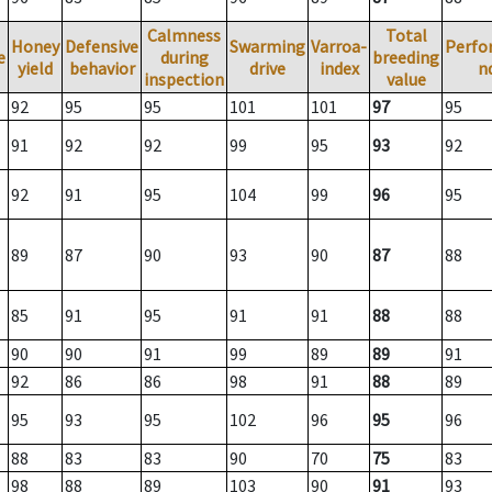
Calmness
Total
Honey
Defensive
Swarming
Varroa-
Perfo
e
during
breeding
yield
behavior
drive
index
n
inspection
value
92
95
95
101
101
97
95
91
92
92
99
95
93
92
92
91
95
104
99
96
95
89
87
90
93
90
87
88
85
91
95
91
91
88
88
90
90
91
99
89
89
91
92
86
86
98
91
88
89
95
93
95
102
96
95
96
88
83
83
90
70
75
83
98
88
89
103
90
91
93