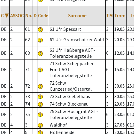
C
▼
ASSOC
No.
D
Code
Surname
TM
from
t
DE
2
61
61 Ufr. Spessart
3
19.05.
28.
DE
2
62
62 Ufr. Gramschatzer Wald
3
20.05.
29.
63 Ufr. Haßberge AGT-
DE
2
63
6
12.05.
14.
Toleranzbelegstelle
71 Schw. Scheppacher
DE
2
71
Forst AGT-
6
15.05.
24.
Toleranzbelegstelle
72 Schw.
DE
2
72
3
30.05.
25.
Gunzesried/Ostertal
DE
2
73
73 Schw. Giebelhaus
3
30.05.
25.
DE
2
74
74 Schw. Bleckenau
3
29.05.
17.
75 Schw. Hochgrat AGT-
DE
2
75
6
23.05.
01.
Toleranzbelegstelle
DE
4
3
Waldhof
3
27.05.
01.
DE
4
5
Hohenheide
3
20.05.
15.