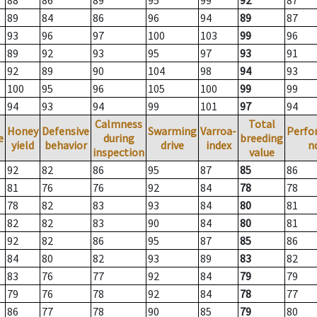
88
86
89
95
99
92
87
89
84
86
96
94
89
87
93
96
97
100
103
99
96
89
92
93
95
97
93
91
92
89
90
104
98
94
93
100
95
96
105
100
99
99
94
93
94
99
101
97
94
Calmness
Total
Honey
Defensive
Swarming
Varroa-
Perfo
e
during
breeding
yield
behavior
drive
index
n
inspection
value
92
82
86
95
87
85
86
81
76
76
92
84
78
78
78
82
83
93
84
80
81
82
82
83
90
84
80
81
92
82
86
95
87
85
86
84
80
82
93
89
83
82
83
76
77
92
84
79
79
79
76
78
92
84
78
77
86
77
78
90
85
79
80