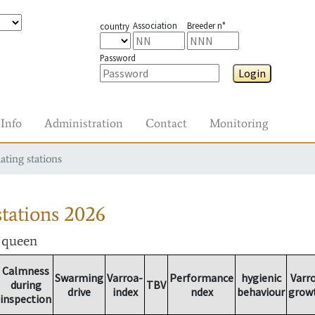
Association
Breeder n°
country
Password
Login
Info
Administration
Contact
Monitoring
ating stations
tations
2026
r queen
Calmness
Swarming
Varroa-
Performance
hygienic
Varr
during
TBV
drive
index
ndex
behaviour
grow
inspection