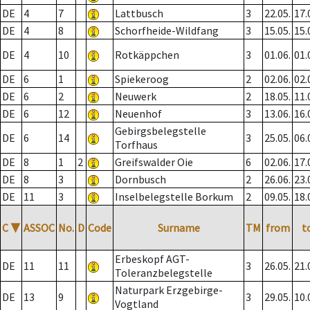
DE
4
7
Lattbusch
3
22.05.
17.
DE
4
8
Schorfheide-Wildfang
3
15.05.
15.
DE
4
10
Rotkäppchen
3
01.06.
01.
DE
6
1
Spiekeroog
2
02.06.
02.
DE
6
2
Neuwerk
2
18.05.
11.
DE
6
12
Neuenhof
3
13.06.
16.
Gebirgsbelegstelle
DE
6
14
3
25.05.
06.
Torfhaus
DE
8
1
2
Greifswalder Oie
6
02.06.
17.
DE
8
3
Dornbusch
2
26.06.
23.
DE
11
3
Inselbelegstelle Borkum
2
09.05.
18.
C
▼
ASSOC
No.
D
Code
Surname
TM
from
t
Erbeskopf AGT-
DE
11
11
3
26.05.
21.
Toleranzbelegstelle
Naturpark Erzgebirge-
DE
13
9
3
29.05.
10.
Vogtland