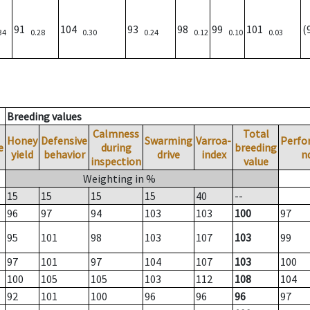
91
104
93
98
99
101
(
34
0.28
0.30
0.24
0.12
0.10
0.03
Breeding values
Calmness
Total
Honey
Defensive
Swarming
Varroa-
Perfo
e
during
breeding
yield
behavior
drive
index
n
inspection
value
Weighting in %
15
15
15
15
40
--
96
97
94
103
103
100
97
95
101
98
103
107
103
99
97
101
97
104
107
103
100
100
105
105
103
112
108
104
92
101
100
96
96
96
97