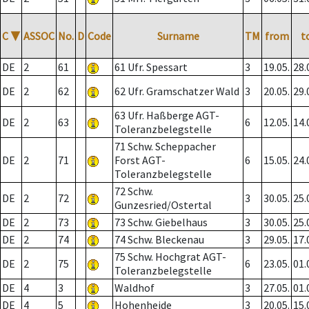
C
▼
ASSOC
No.
D
Code
Surname
TM
from
t
DE
2
61
61 Ufr. Spessart
3
19.05.
28.
DE
2
62
62 Ufr. Gramschatzer Wald
3
20.05.
29.
63 Ufr. Haßberge AGT-
DE
2
63
6
12.05.
14.
Toleranzbelegstelle
71 Schw. Scheppacher
DE
2
71
Forst AGT-
6
15.05.
24.
Toleranzbelegstelle
72 Schw.
DE
2
72
3
30.05.
25.
Gunzesried/Ostertal
DE
2
73
73 Schw. Giebelhaus
3
30.05.
25.
DE
2
74
74 Schw. Bleckenau
3
29.05.
17.
75 Schw. Hochgrat AGT-
DE
2
75
6
23.05.
01.
Toleranzbelegstelle
DE
4
3
Waldhof
3
27.05.
01.
DE
4
5
Hohenheide
3
20.05.
15.