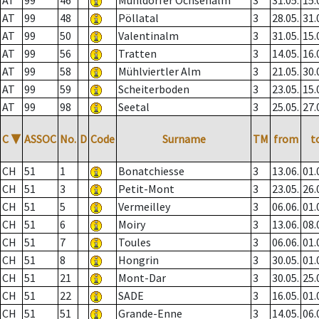
AT
99
46
Mühldorfer Ochsenalm
3
31.05.
15.
AT
99
48
Pöllatal
3
28.05.
31.
AT
99
50
Valentinalm
3
31.05.
15.
AT
99
56
Tratten
3
14.05.
16.
AT
99
58
Mühlviertler Alm
3
21.05.
30.
AT
99
59
Scheiterboden
3
23.05.
15.
AT
99
98
Seetal
3
25.05.
27.
C
▼
ASSOC
No.
D
Code
Surname
TM
from
t
CH
51
1
Bonatchiesse
3
13.06.
01.
CH
51
3
Petit-Mont
3
23.05.
26.
CH
51
5
Vermeilley
3
06.06.
01.
CH
51
6
Moiry
3
13.06.
08.
CH
51
7
Toules
3
06.06.
01.
CH
51
8
Hongrin
3
30.05.
01.
CH
51
21
Mont-Dar
3
30.05.
25.
CH
51
22
SADE
3
16.05.
01.
CH
51
51
Grande-Enne
3
14.05.
06.