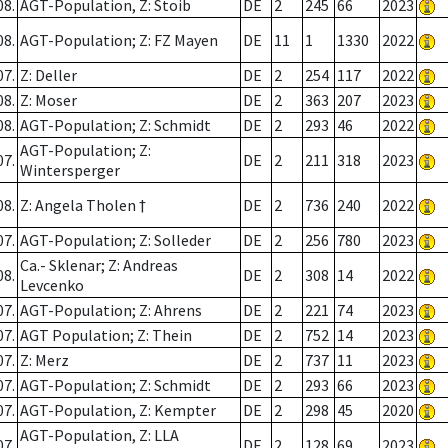
08.
AGT-Population, Z: Stoib
DE
2
245
66
2023
08.
AGT-Population; Z: FZ Mayen
DE
11
1
1330
2022
07.
Z: Deller
DE
2
254
117
2022
08.
Z: Moser
DE
2
363
207
2023
08.
AGT-Population; Z: Schmidt
DE
2
293
46
2022
AGT-Population; Z:
07.
DE
2
211
318
2023
Wintersperger
08.
Z: Angela Tholen †
DE
2
736
240
2022
07.
AGT-Population; Z: Solleder
DE
2
256
780
2023
Ca.- Sklenar; Z: Andreas
08.
DE
2
308
14
2022
Levcenko
07.
AGT-Population; Z: Ahrens
DE
2
221
74
2023
07.
AGT Population; Z: Thein
DE
2
752
14
2023
07.
Z: Merz
DE
2
737
11
2023
07.
AGT-Population; Z: Schmidt
DE
2
293
66
2023
07.
AGT-Population, Z: Kempter
DE
2
298
45
2020
AGT-Population, Z: LLA
07.
DE
2
128
69
2023