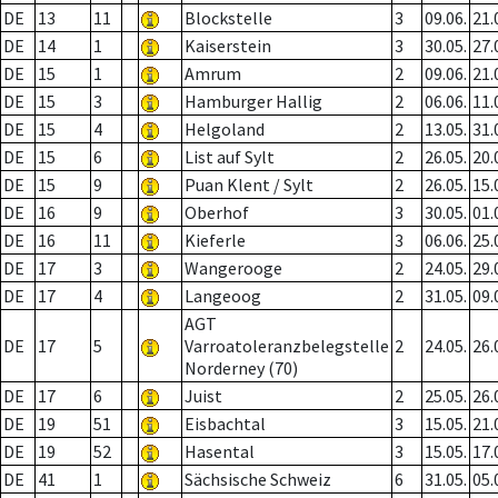
DE
13
11
Blockstelle
3
09.06.
21.
DE
14
1
Kaiserstein
3
30.05.
27.
DE
15
1
Amrum
2
09.06.
21.
DE
15
3
Hamburger Hallig
2
06.06.
11.
DE
15
4
Helgoland
2
13.05.
31.
DE
15
6
List auf Sylt
2
26.05.
20.
DE
15
9
Puan Klent / Sylt
2
26.05.
15.
DE
16
9
Oberhof
3
30.05.
01.
DE
16
11
Kieferle
3
06.06.
25.
DE
17
3
Wangerooge
2
24.05.
29.
DE
17
4
Langeoog
2
31.05.
09.
AGT
DE
17
5
Varroatoleranzbelegstelle
2
24.05.
26.
Norderney (70)
DE
17
6
Juist
2
25.05.
26.
DE
19
51
Eisbachtal
3
15.05.
21.
DE
19
52
Hasental
3
15.05.
17.
DE
41
1
Sächsische Schweiz
6
31.05.
05.