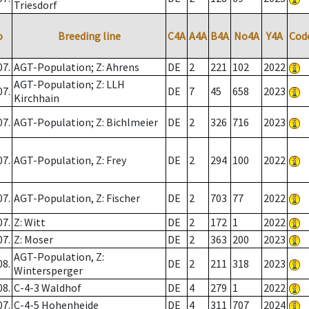
Triesdorf
o
Breeding line
C4A
A4A
B4A
No4A
Y4A
Cod
07.
AGT-Population; Z: Ahrens
DE
2
221
102
2022
AGT-Population; Z: LLH
07.
DE
7
45
658
2023
Kirchhain
07.
AGT-Population; Z: Bichlmeier
DE
2
326
716
2023
07.
AGT-Population, Z: Frey
DE
2
294
100
2022
07.
AGT-Population, Z: Fischer
DE
2
703
77
2022
07.
Z: Witt
DE
2
172
1
2022
07.
Z: Moser
DE
2
363
200
2023
AGT-Population, Z:
08.
DE
2
211
318
2023
Wintersperger
08.
C-4-3 Waldhof
DE
4
279
1
2022
07.
C-4-5 Hohenheide
DE
4
311
707
2024