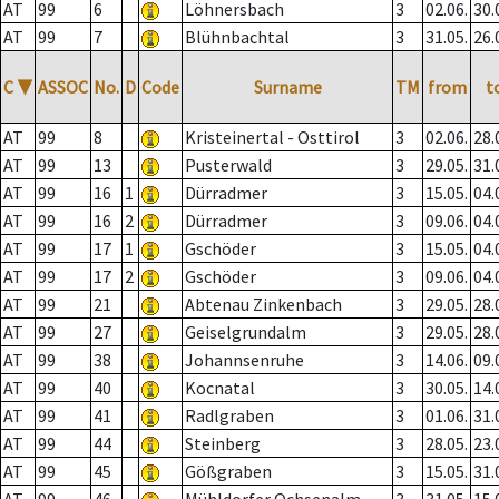
AT
99
6
Löhnersbach
3
02.06.
30.
AT
99
7
Blühnbachtal
3
31.05.
26.
C
▼
ASSOC
No.
D
Code
Surname
TM
from
t
AT
99
8
Kristeinertal - Osttirol
3
02.06.
28.
AT
99
13
Pusterwald
3
29.05.
31.
AT
99
16
1
Dürradmer
3
15.05.
04.
AT
99
16
2
Dürradmer
3
09.06.
04.
AT
99
17
1
Gschöder
3
15.05.
04.
AT
99
17
2
Gschöder
3
09.06.
04.
AT
99
21
Abtenau Zinkenbach
3
29.05.
28.
AT
99
27
Geiselgrundalm
3
29.05.
28.
AT
99
38
Johannsenruhe
3
14.06.
09.
AT
99
40
Kocnatal
3
30.05.
14.
AT
99
41
Radlgraben
3
01.06.
31.
AT
99
44
Steinberg
3
28.05.
23.
AT
99
45
Gößgraben
3
15.05.
31.