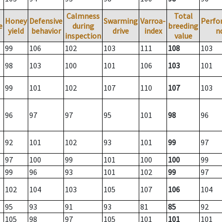
Calmness
Total
Honey
Defensive
Swarming
Varroa-
Perfo
e
during
breeding
yield
behavior
drive
index
n
inspection
value
99
106
102
103
111
108
103
98
103
100
101
106
103
101
99
101
102
107
110
107
103
96
97
97
95
101
98
96
92
101
102
93
101
99
97
97
100
99
101
100
100
99
99
96
93
101
102
99
97
102
104
103
105
107
106
104
95
93
91
93
81
85
92
105
98
97
105
101
101
101