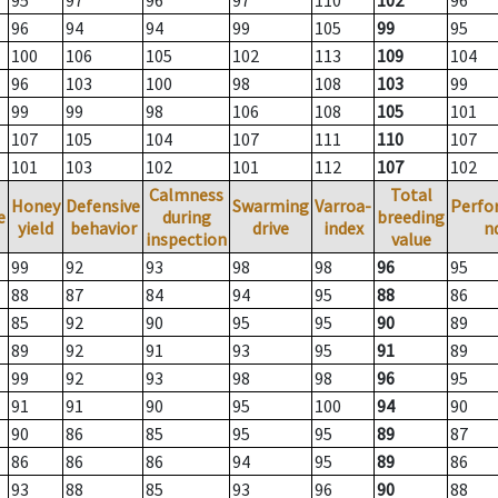
95
97
96
97
110
102
96
96
94
94
99
105
99
95
100
106
105
102
113
109
104
96
103
100
98
108
103
99
99
99
98
106
108
105
101
107
105
104
107
111
110
107
101
103
102
101
112
107
102
Calmness
Total
Honey
Defensive
Swarming
Varroa-
Perfo
e
during
breeding
yield
behavior
drive
index
n
inspection
value
99
92
93
98
98
96
95
88
87
84
94
95
88
86
85
92
90
95
95
90
89
89
92
91
93
95
91
89
99
92
93
98
98
96
95
91
91
90
95
100
94
90
90
86
85
95
95
89
87
86
86
86
94
95
89
86
93
88
85
93
96
90
88