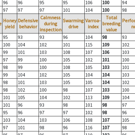
96
96
95
95
106
100
94
97
97
97
101
104
100
98
Calmness
Total
Honey
Defensive
Swarming
Varroa-
Perfo
e
during
breeding
yield
behavior
drive
index
n
inspection
value
95
93
93
96
104
98
93
100
104
102
101
115
109
102
99
101
103
108
107
106
103
97
99
100
105
102
101
100
98
99
100
108
105
103
101
99
104
102
105
104
104
103
98
101
103
105
105
104
102
98
102
100
98
107
103
100
101
105
104
102
113
109
104
101
96
93
98
101
98
97
95
96
97
97
102
98
96
103
104
103
106
108
107
105
97
101
98
96
116
107
98