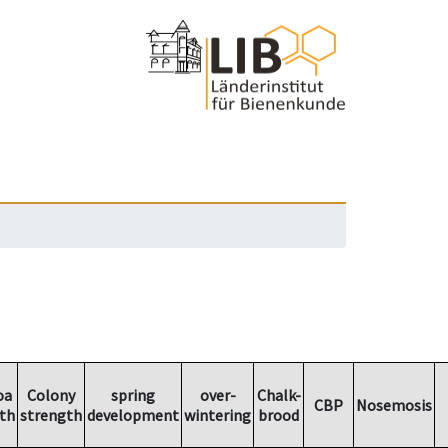
oa
Colony
spring
over-
Chalk-
CBP
Nosemosis
th
strength
development
wintering
brood