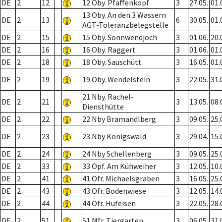
DE
2
12
12 Oby. Pfaffenkopf
3
27.05.
01.
13 Oby. An den 3 Wassern
DE
2
13
6
30.05.
01.
AGT-Toleranzbelegstelle
DE
2
15
15 Oby. Sonnwendjoch
3
01.06.
20.
DE
2
16
16 Oby. Raggert
3
01.06.
01.
DE
2
18
18 Oby. Sauschütt
3
16.05.
01.
DE
2
19
19 Oby. Wendelstein
3
22.05.
31.
21 Nby. Rachel-
DE
2
21
3
13.05.
08.
Diensthütte
DE
2
22
22 Nby Bramandlberg
3
09.05.
25.
DE
2
23
23 Nby Königswald
3
29.04.
15.
DE
2
24
24 Nby Schellenberg
3
09.05.
25.
DE
2
33
33 Opf. Am Kühweiher
3
12.05.
10.
DE
2
41
41 Ofr. Michaelsgraben
3
16.05.
25.
DE
2
43
43 Ofr. Bodenwiese
3
12.05.
14.
DE
2
44
44 Ofr. Hufeisen
3
22.05.
28.
DE
2
51
51 Mfr. Tiergarten
3
06.05.
31.