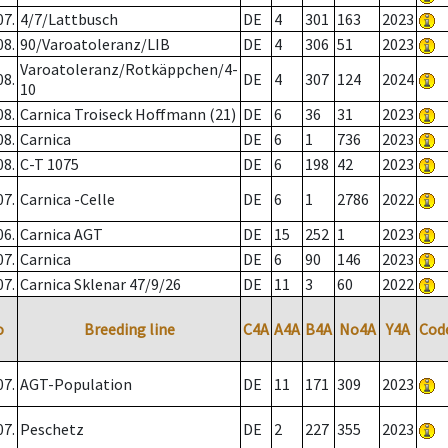
07.
4/7/Lattbusch
DE
4
301
163
2023
08.
90/Varoatoleranz/LIB
DE
4
306
51
2023
Varoatoleranz/Rotkäppchen/4-
08.
DE
4
307
124
2024
10
08.
Carnica Troiseck Hoffmann (21)
DE
6
36
31
2023
08.
Carnica
DE
6
1
736
2023
08.
C-T 1075
DE
6
198
42
2023
07.
Carnica -Celle
DE
6
1
2786
2022
06.
Carnica AGT
DE
15
252
1
2023
07.
Carnica
DE
6
90
146
2023
07.
Carnica Sklenar 47/9/26
DE
11
3
60
2022
o
Breeding line
C4A
A4A
B4A
No4A
Y4A
Cod
07.
AGT-Population
DE
11
171
309
2023
07.
Peschetz
DE
2
227
355
2023