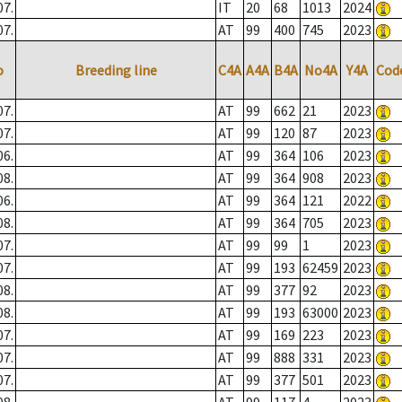
07.
IT
20
68
1013
2024
07.
AT
99
400
745
2023
o
Breeding line
C4A
A4A
B4A
No4A
Y4A
Cod
07.
AT
99
662
21
2023
07.
AT
99
120
87
2023
06.
AT
99
364
106
2023
08.
AT
99
364
908
2023
06.
AT
99
364
121
2022
08.
AT
99
364
705
2023
07.
AT
99
99
1
2023
07.
AT
99
193
62459
2023
08.
AT
99
377
92
2023
08.
AT
99
193
63000
2023
07.
AT
99
169
223
2023
07.
AT
99
888
331
2023
07.
AT
99
377
501
2023