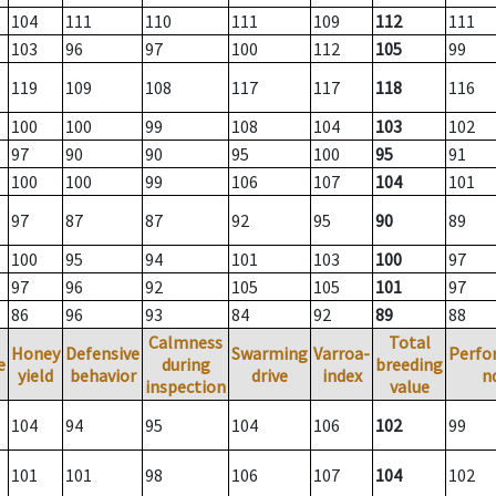
104
111
110
111
109
112
111
103
96
97
100
112
105
99
119
109
108
117
117
118
116
100
100
99
108
104
103
102
97
90
90
95
100
95
91
100
100
99
106
107
104
101
97
87
87
92
95
90
89
100
95
94
101
103
100
97
97
96
92
105
105
101
97
86
96
93
84
92
89
88
Calmness
Total
Honey
Defensive
Swarming
Varroa-
Perfo
e
during
breeding
yield
behavior
drive
index
n
inspection
value
104
94
95
104
106
102
99
101
101
98
106
107
104
102