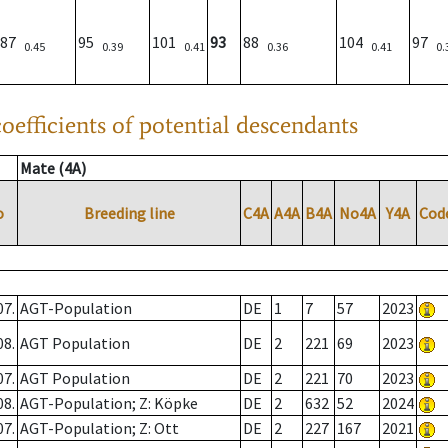
87
95
101
93
88
104
97
0.45
0.39
0.41
0.36
0.41
0.
oefficients of potential descendants
Mate (4A)
o
Breeding line
C4A
A4A
B4A
No4A
Y4A
Cod
07.
AGT-Population
DE
1
7
57
2023
08.
AGT Population
DE
2
221
69
2023
07.
AGT Population
DE
2
221
70
2023
08.
AGT-Population; Z: Köpke
DE
2
632
52
2024
07.
AGT-Population; Z: Ott
DE
2
227
167
2021