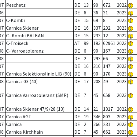
07.
Peschetz
DE
13
90
672
2022
06.
DE
6
36
31
2023
07.
C-Kombi
DE
15
69
8
2022
07.
Carnica Sklenar
DE
16
337
232
2023
07.
C- Kombi BALKAN
DE
15
233
12
2022
07.
C-Troiseck
AT
99
193
62961
2023
08.
C- Varroatoleranz
DE
6
90
167
2023
08.
DE
2
293
66
2023
07.
DE
16
310
147
2023
07.
Carnica Selektionslinie LIB (90)
DE
6
90
170
2023
08.
Carnica-03 (40)
DE
17
208
49
2023
07.
Carnica Varroatoleranz (SMR)
DE
7
45
658
2023
07.
Carnica Sklenar 47/9/26 (13)
DE
14
21
1317
2022
07.
Carnica AGT
DE
19
346
803
2023
07.
Carnica
DE
2
266
231
2023
08.
Carnica Kirchhain
DE
7
45
662
2023