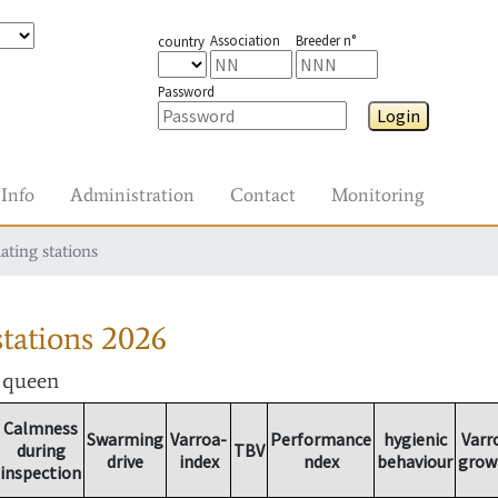
Association
Breeder n°
country
Password
Login
Info
Administration
Contact
Monitoring
ating stations
tations
2026
r queen
Calmness
Swarming
Varroa-
Performance
hygienic
Varr
during
TBV
drive
index
ndex
behaviour
grow
inspection