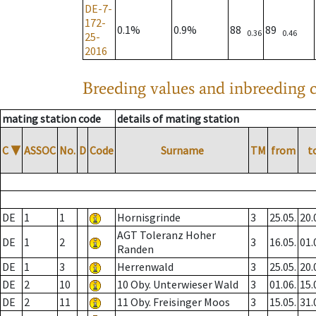
DE-7-
172-
0.1%
0.9%
88
89
0.36
0.46
25-
2016
Breeding values and inbreeding c
mating station code
details of mating station
C
▼
ASSOC
No.
D
Code
Surname
TM
from
t
DE
1
1
Hornisgrinde
3
25.05.
20.
AGT Toleranz Hoher
DE
1
2
3
16.05.
01.
Randen
DE
1
3
Herrenwald
3
25.05.
20.
DE
2
10
10 Oby. Unterwieser Wald
3
01.06.
15.
DE
2
11
11 Oby. Freisinger Moos
3
15.05.
31.