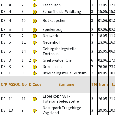
DE
4
7
Lattbusch
3
22.05.
17.
DE
4
8
Schorfheide-Wildfang
3
15.05.
15.
DE
4
10
Rotkäppchen
3
01.06.
01.
DE
6
1
Spiekeroog
2
02.06.
02.
DE
6
2
Neuwerk
2
18.05.
11.
DE
6
12
Neuenhof
3
13.06.
16.
Gebirgsbelegstelle
DE
6
14
3
25.05.
06.
Torfhaus
DE
8
1
2
Greifswalder Oie
6
02.06.
17.
DE
8
3
Dornbusch
2
26.06.
23.
DE
11
3
Inselbelegstelle Borkum
2
09.05.
18.
C
▼
ASSOC
No.
D
Code
Surname
TM
from
t
Erbeskopf AGT-
DE
11
11
3
26.05.
21.
Toleranzbelegstelle
Naturpark Erzgebirge-
DE
13
9
3
29.05.
10.
Vogtland