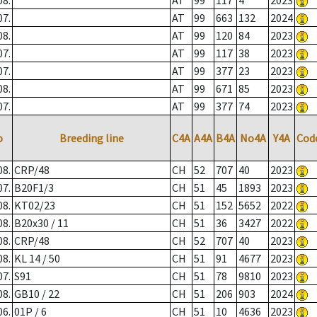
08.
AT
99
117
4
2023
07.
AT
99
663
132
2024
08.
AT
99
120
84
2023
07.
AT
99
117
38
2023
07.
AT
99
377
23
2023
08.
AT
99
671
85
2023
07.
AT
99
377
74
2023
o
Breeding line
C4A
A4A
B4A
No4A
Y4A
Cod
08.
CRP/48
CH
52
707
40
2023
07.
B20F1/3
CH
51
45
1893
2023
08.
KT02/23
CH
51
152
5652
2022
08.
B20x30 / 11
CH
51
36
3427
2022
08.
CRP/48
CH
52
707
40
2023
08.
KL 14 / 50
CH
51
91
4677
2023
07.
S91
CH
51
78
9810
2023
08.
GB10 / 22
CH
51
206
903
2024
06.
01P / 6
CH
51
10
4636
2023