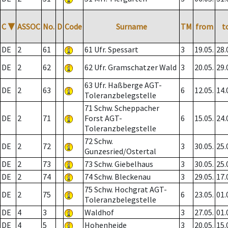
C
▼
ASSOC
No.
D
Code
Surname
TM
from
t
DE
2
61
61 Ufr. Spessart
3
19.05.
28.
DE
2
62
62 Ufr. Gramschatzer Wald
3
20.05.
29.
63 Ufr. Haßberge AGT-
DE
2
63
6
12.05.
14.
Toleranzbelegstelle
71 Schw. Scheppacher
DE
2
71
Forst AGT-
6
15.05.
24.
Toleranzbelegstelle
72 Schw.
DE
2
72
3
30.05.
25.
Gunzesried/Ostertal
DE
2
73
73 Schw. Giebelhaus
3
30.05.
25.
DE
2
74
74 Schw. Bleckenau
3
29.05.
17.
75 Schw. Hochgrat AGT-
DE
2
75
6
23.05.
01.
Toleranzbelegstelle
DE
4
3
Waldhof
3
27.05.
01.
DE
4
5
Hohenheide
3
20.05.
15.