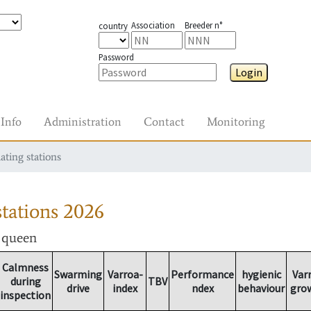
Association
Breeder n°
country
Password
Login
Info
Administration
Contact
Monitoring
ating stations
tations
2026
r queen
Calmness
Swarming
Varroa-
Performance
hygienic
Var
during
TBV
drive
index
ndex
behaviour
gro
inspection