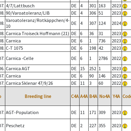
07.
4/7/Lattbusch
DE
4
301
163
2023
08.
90/Varoatoleranz/LIB
DE
4
306
51
2023
Varoatoleranz/Rotkäppchen/4-
08.
DE
4
307
124
2024
10
08.
Carnica Troiseck Hoffmann (21)
DE
6
36
31
2023
08.
Carnica
DE
6
1
736
2023
08.
C-T 1075
DE
6
198
42
2023
07.
Carnica -Celle
DE
6
1
2786
2022
06.
Carnica AGT
DE
15
252
1
2023
07.
Carnica
DE
6
90
146
2023
07.
Carnica Sklenar 47/9/26
DE
11
3
60
2022
o
Breeding line
C4A
A4A
B4A
No4A
Y4A
Cod
07.
AGT-Population
DE
11
171
309
2023
07.
Peschetz
DE
2
227
355
2023