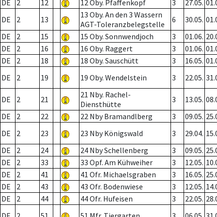
DE
2
12
12 Oby. Pfaffenkopf
3
27.05.
01.
13 Oby. An den 3 Wassern
DE
2
13
6
30.05.
01.
AGT-Toleranzbelegstelle
DE
2
15
15 Oby. Sonnwendjoch
3
01.06.
20.
DE
2
16
16 Oby. Raggert
3
01.06.
01.
DE
2
18
18 Oby. Sauschütt
3
16.05.
01.
DE
2
19
19 Oby. Wendelstein
3
22.05.
31.
21 Nby. Rachel-
DE
2
21
3
13.05.
08.
Diensthütte
DE
2
22
22 Nby Bramandlberg
3
09.05.
25.
DE
2
23
23 Nby Königswald
3
29.04.
15.
DE
2
24
24 Nby Schellenberg
3
09.05.
25.
DE
2
33
33 Opf. Am Kühweiher
3
12.05.
10.
DE
2
41
41 Ofr. Michaelsgraben
3
16.05.
25.
DE
2
43
43 Ofr. Bodenwiese
3
12.05.
14.
DE
2
44
44 Ofr. Hufeisen
3
22.05.
28.
DE
2
51
51 Mfr. Tiergarten
3
06.05.
31.