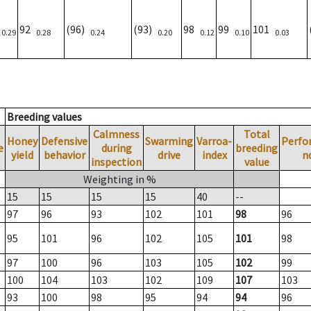
)
92
(96)
(93)
98
99
101
0.29
0.28
0.24
0.20
0.12
0.10
0.03
Breeding values
Calmness
Total
Honey
Defensive
Swarming
Varroa-
Perfo
e
during
breeding
yield
behavior
drive
index
n
inspection
value
Weighting in %
15
15
15
15
40
--
97
96
93
102
101
98
96
95
101
96
102
105
101
98
97
100
96
103
105
102
99
100
104
103
102
109
107
103
93
100
98
95
94
94
96