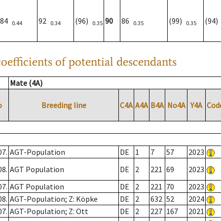
84
92
(96)
90
86
(99)
(94
0.44
0.34
0.35
0.35
0.35
oefficients of potential descendants
Mate (4A)
o
Breeding line
C4A
A4A
B4A
No4A
Y4A
Cod
07.
AGT-Population
DE
1
7
57
2023
08.
AGT Population
DE
2
221
69
2023
07.
AGT Population
DE
2
221
70
2023
08.
AGT-Population; Z: Köpke
DE
2
632
52
2024
07.
AGT-Population; Z: Ott
DE
2
227
167
2021