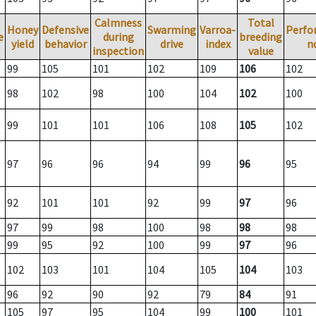
Calmness
Total
Honey
Defensive
Swarming
Varroa-
Perfo
e
during
breeding
yield
behavior
drive
index
n
inspection
value
99
105
101
102
109
106
102
98
102
98
100
104
102
100
99
101
101
106
108
105
102
97
96
96
94
99
96
95
92
101
101
92
99
97
96
97
99
98
100
98
98
98
99
95
92
100
99
97
96
102
103
101
104
105
104
103
96
92
90
92
79
84
91
105
97
95
104
99
100
101