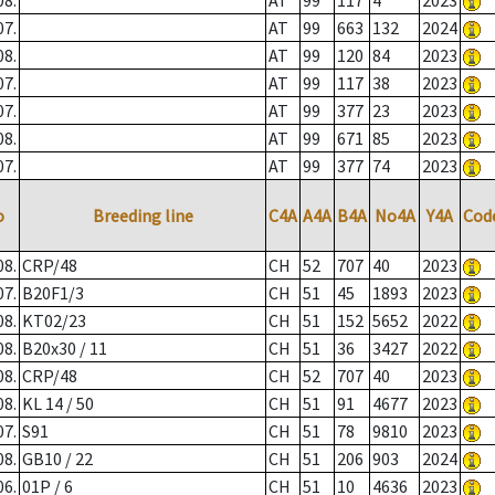
08.
AT
99
117
4
2023
07.
AT
99
663
132
2024
08.
AT
99
120
84
2023
07.
AT
99
117
38
2023
07.
AT
99
377
23
2023
08.
AT
99
671
85
2023
07.
AT
99
377
74
2023
o
Breeding line
C4A
A4A
B4A
No4A
Y4A
Cod
08.
CRP/48
CH
52
707
40
2023
07.
B20F1/3
CH
51
45
1893
2023
08.
KT02/23
CH
51
152
5652
2022
08.
B20x30 / 11
CH
51
36
3427
2022
08.
CRP/48
CH
52
707
40
2023
08.
KL 14 / 50
CH
51
91
4677
2023
07.
S91
CH
51
78
9810
2023
08.
GB10 / 22
CH
51
206
903
2024
06.
01P / 6
CH
51
10
4636
2023