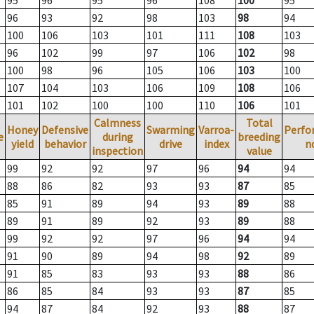
95
96
95
96
108
100
95
96
93
92
98
103
98
94
100
106
103
101
111
108
103
96
102
99
97
106
102
98
100
98
96
105
106
103
100
107
104
103
106
109
108
106
101
102
100
100
110
106
101
Calmness
Total
Honey
Defensive
Swarming
Varroa-
Perfo
e
during
breeding
yield
behavior
drive
index
n
inspection
value
99
92
92
97
96
94
94
88
86
82
93
93
87
85
85
91
89
94
93
89
88
89
91
89
92
93
89
88
99
92
92
97
96
94
94
91
90
89
94
98
92
89
91
85
83
93
93
88
86
86
85
84
93
93
87
85
94
87
84
92
93
88
87