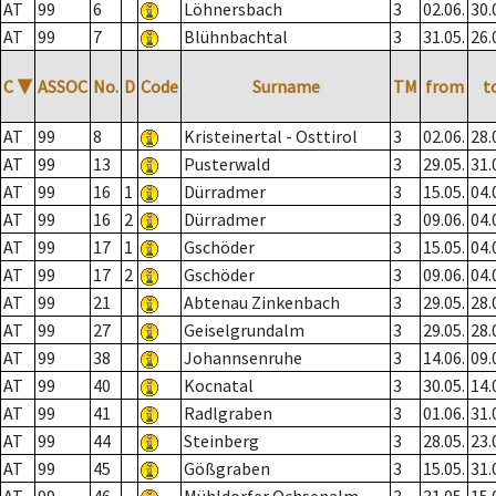
AT
99
6
Löhnersbach
3
02.06.
30.
AT
99
7
Blühnbachtal
3
31.05.
26.
C
▼
ASSOC
No.
D
Code
Surname
TM
from
t
AT
99
8
Kristeinertal - Osttirol
3
02.06.
28.
AT
99
13
Pusterwald
3
29.05.
31.
AT
99
16
1
Dürradmer
3
15.05.
04.
AT
99
16
2
Dürradmer
3
09.06.
04.
AT
99
17
1
Gschöder
3
15.05.
04.
AT
99
17
2
Gschöder
3
09.06.
04.
AT
99
21
Abtenau Zinkenbach
3
29.05.
28.
AT
99
27
Geiselgrundalm
3
29.05.
28.
AT
99
38
Johannsenruhe
3
14.06.
09.
AT
99
40
Kocnatal
3
30.05.
14.
AT
99
41
Radlgraben
3
01.06.
31.
AT
99
44
Steinberg
3
28.05.
23.
AT
99
45
Gößgraben
3
15.05.
31.