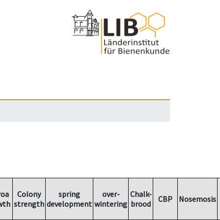
roa
Colony
spring
over-
Chalk-
CBP
Nosemosis
wth
strength
development
wintering
brood