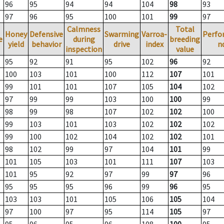
96
95
94
94
104
98
93
97
96
95
100
101
99
97
Calmness
Total
Honey
Defensive
Swarming
Varroa-
Perfo
e
during
breeding
yield
behavior
drive
index
n
inspection
value
95
92
91
95
102
96
92
100
103
101
100
112
107
101
99
101
101
107
105
104
102
97
99
99
103
100
100
99
98
99
98
107
102
102
100
99
103
101
103
102
102
102
99
100
102
104
102
102
101
98
102
99
97
104
101
99
101
105
103
101
111
107
103
101
95
92
97
99
97
96
95
95
95
96
99
96
95
103
103
101
105
106
105
104
97
100
97
95
114
105
97