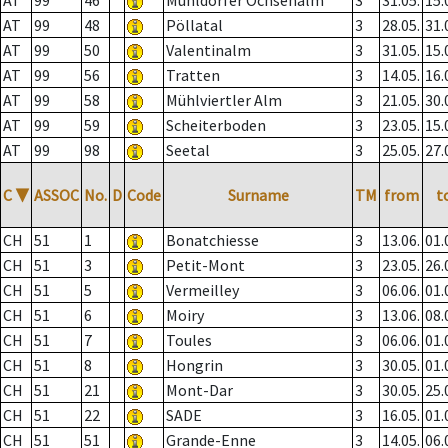
AT
99
46
Mühldorfer Ochsenalm
3
31.05.
15.
AT
99
48
Pöllatal
3
28.05.
31.
AT
99
50
Valentinalm
3
31.05.
15.
AT
99
56
Tratten
3
14.05.
16.
AT
99
58
Mühlviertler Alm
3
21.05.
30.
AT
99
59
Scheiterboden
3
23.05.
15.
AT
99
98
Seetal
3
25.05.
27.
C
▼
ASSOC
No.
D
Code
Surname
TM
from
t
CH
51
1
Bonatchiesse
3
13.06.
01.
CH
51
3
Petit-Mont
3
23.05.
26.
CH
51
5
Vermeilley
3
06.06.
01.
CH
51
6
Moiry
3
13.06.
08.
CH
51
7
Toules
3
06.06.
01.
CH
51
8
Hongrin
3
30.05.
01.
CH
51
21
Mont-Dar
3
30.05.
25.
CH
51
22
SADE
3
16.05.
01.
CH
51
51
Grande-Enne
3
14.05.
06.