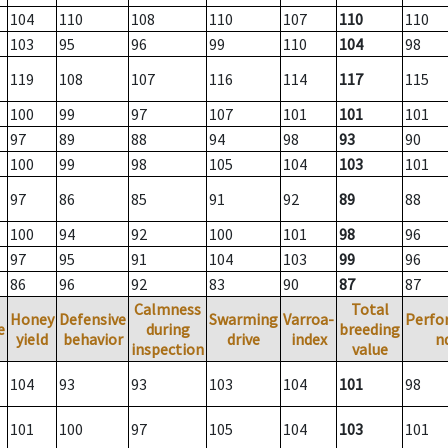
104
110
108
110
107
110
110
103
95
96
99
110
104
98
119
108
107
116
114
117
115
100
99
97
107
101
101
101
97
89
88
94
98
93
90
100
99
98
105
104
103
101
97
86
85
91
92
89
88
100
94
92
100
101
98
96
97
95
91
104
103
99
96
86
96
92
83
90
87
87
Calmness
Total
Honey
Defensive
Swarming
Varroa-
Perfo
e
during
breeding
yield
behavior
drive
index
n
inspection
value
104
93
93
103
104
101
98
101
100
97
105
104
103
101