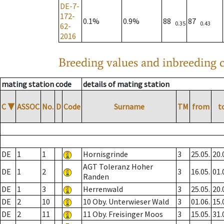
DE-7-
172-
0.1%
0.9%
88
87
0.35
0.43
62-
2016
Breeding values and inbreeding c
mating station code
details of mating station
C
▼
ASSOC
No.
D
Code
Surname
TM
from
t
DE
1
1
Hornisgrinde
3
25.05.
20.
AGT Toleranz Hoher
DE
1
2
3
16.05.
01.
Randen
DE
1
3
Herrenwald
3
25.05.
20.
DE
2
10
10 Oby. Unterwieser Wald
3
01.06.
15.
DE
2
11
11 Oby. Freisinger Moos
3
15.05.
31.