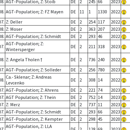
08.
AGT-Population, Z: Stoib
DE
2
245
66
2023
08.
AGT-Population; Z: FZ Mayen
DE
11
1
1330
2022
07.
Z: Deller
DE
2
254
117
2022
08.
Z: Moser
DE
2
363
207
2023
08.
AGT-Population; Z: Schmidt
DE
2
293
46
2022
AGT-Population; Z:
07.
DE
2
211
318
2023
Wintersperger
08.
Z: Angela Tholen †
DE
2
736
240
2022
07.
AGT-Population; Z: Solleder
DE
2
256
780
2023
Ca.- Sklenar; Z: Andreas
08.
DE
2
308
14
2022
Levcenko
07.
AGT-Population; Z: Ahrens
DE
2
221
74
2023
07.
AGT Population; Z: Thein
DE
2
752
14
2023
07.
Z: Merz
DE
2
737
11
2023
07.
AGT-Population; Z: Schmidt
DE
2
293
66
2023
07.
AGT-Population, Z: Kempter
DE
2
298
45
2020
AGT-Population, Z: LLA
07.
DE
2
128
69
2023