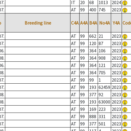
07.
IT
20
68
1013
2024
07.
AT
99
400
745
2023
o
Breeding line
C4A
A4A
B4A
No4A
Y4A
Cod
07.
AT
99
662
21
2023
07.
AT
99
120
87
2023
06.
AT
99
364
106
2023
08.
AT
99
364
908
2023
06.
AT
99
364
121
2022
08.
AT
99
364
705
2023
07.
AT
99
99
1
2023
07.
AT
99
193
62459
2023
08.
AT
99
377
92
2023
08.
AT
99
193
63000
2023
07.
AT
99
169
223
2023
07.
AT
99
888
331
2023
07.
AT
99
377
501
2023