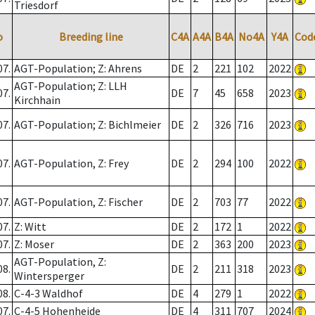
Triesdorf
o
Breeding line
C4A
A4A
B4A
No4A
Y4A
Cod
07.
AGT-Population; Z: Ahrens
DE
2
221
102
2022
AGT-Population; Z: LLH
07.
DE
7
45
658
2023
Kirchhain
07.
AGT-Population; Z: Bichlmeier
DE
2
326
716
2023
07.
AGT-Population, Z: Frey
DE
2
294
100
2022
07.
AGT-Population, Z: Fischer
DE
2
703
77
2022
07.
Z: Witt
DE
2
172
1
2022
07.
Z: Moser
DE
2
363
200
2023
AGT-Population, Z:
08.
DE
2
211
318
2023
Wintersperger
08.
C-4-3 Waldhof
DE
4
279
1
2022
07.
C-4-5 Hohenheide
DE
4
311
707
2024