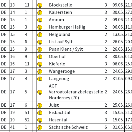
DE
13
11
Blockstelle
3
09.06.
21.
DE
14
1
Kaiserstein
3
30.05.
27.
DE
15
1
Amrum
2
09.06.
21.
DE
15
3
Hamburger Hallig
2
06.06.
11.
DE
15
4
Helgoland
2
13.05.
31.
DE
15
6
List auf Sylt
2
26.05.
20.
DE
15
9
Puan Klent / Sylt
2
26.05.
15.
DE
16
9
Oberhof
3
30.05.
01.
DE
16
11
Kieferle
3
06.06.
25.
DE
17
3
Wangerooge
2
24.05.
29.
DE
17
4
Langeoog
2
31.05.
09.
AGT
DE
17
5
Varroatoleranzbelegstelle
2
24.05.
26.
Norderney (70)
DE
17
6
Juist
2
25.05.
26.
DE
19
51
Eisbachtal
3
15.05.
21.
DE
19
52
Hasental
3
15.05.
17.
DE
41
1
Sächsische Schweiz
6
31.05.
05.