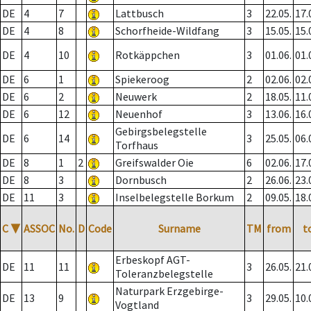
DE
4
7
Lattbusch
3
22.05.
17.
DE
4
8
Schorfheide-Wildfang
3
15.05.
15.
DE
4
10
Rotkäppchen
3
01.06.
01.
DE
6
1
Spiekeroog
2
02.06.
02.
DE
6
2
Neuwerk
2
18.05.
11.
DE
6
12
Neuenhof
3
13.06.
16.
Gebirgsbelegstelle
DE
6
14
3
25.05.
06.
Torfhaus
DE
8
1
2
Greifswalder Oie
6
02.06.
17.
DE
8
3
Dornbusch
2
26.06.
23.
DE
11
3
Inselbelegstelle Borkum
2
09.05.
18.
C
▼
ASSOC
No.
D
Code
Surname
TM
from
t
Erbeskopf AGT-
DE
11
11
3
26.05.
21.
Toleranzbelegstelle
Naturpark Erzgebirge-
DE
13
9
3
29.05.
10.
Vogtland