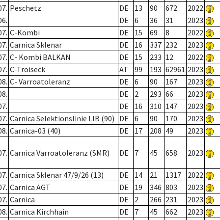
07.
Peschetz
DE
13
90
672
2022
06.
DE
6
36
31
2023
07.
C-Kombi
DE
15
69
8
2022
07.
Carnica Sklenar
DE
16
337
232
2023
07.
C- Kombi BALKAN
DE
15
233
12
2022
07.
C-Troiseck
AT
99
193
62961
2023
08.
C- Varroatoleranz
DE
6
90
167
2023
08.
DE
2
293
66
2023
07.
DE
16
310
147
2023
07.
Carnica Selektionslinie LIB (90)
DE
6
90
170
2023
08.
Carnica-03 (40)
DE
17
208
49
2023
07.
Carnica Varroatoleranz (SMR)
DE
7
45
658
2023
07.
Carnica Sklenar 47/9/26 (13)
DE
14
21
1317
2022
07.
Carnica AGT
DE
19
346
803
2023
07.
Carnica
DE
2
266
231
2023
08.
Carnica Kirchhain
DE
7
45
662
2023