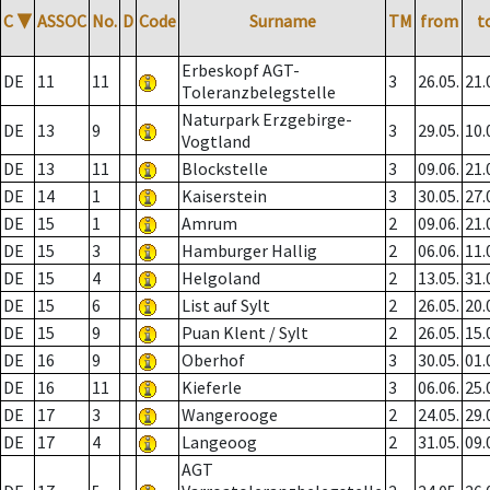
C
▼
ASSOC
No.
D
Code
Surname
TM
from
t
Erbeskopf AGT-
DE
11
11
3
26.05.
21.
Toleranzbelegstelle
Naturpark Erzgebirge-
DE
13
9
3
29.05.
10.
Vogtland
DE
13
11
Blockstelle
3
09.06.
21.
DE
14
1
Kaiserstein
3
30.05.
27.
DE
15
1
Amrum
2
09.06.
21.
DE
15
3
Hamburger Hallig
2
06.06.
11.
DE
15
4
Helgoland
2
13.05.
31.
DE
15
6
List auf Sylt
2
26.05.
20.
DE
15
9
Puan Klent / Sylt
2
26.05.
15.
DE
16
9
Oberhof
3
30.05.
01.
DE
16
11
Kieferle
3
06.06.
25.
DE
17
3
Wangerooge
2
24.05.
29.
DE
17
4
Langeoog
2
31.05.
09.
AGT