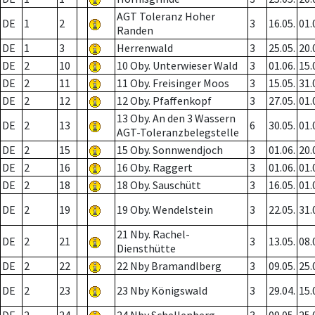
AGT Toleranz Hoher
DE
1
2
3
16.05.
01.
Randen
DE
1
3
Herrenwald
3
25.05.
20.
DE
2
10
10 Oby. Unterwieser Wald
3
01.06.
15.
DE
2
11
11 Oby. Freisinger Moos
3
15.05.
31.
DE
2
12
12 Oby. Pfaffenkopf
3
27.05.
01.
13 Oby. An den 3 Wassern
DE
2
13
6
30.05.
01.
AGT-Toleranzbelegstelle
DE
2
15
15 Oby. Sonnwendjoch
3
01.06.
20.
DE
2
16
16 Oby. Raggert
3
01.06.
01.
DE
2
18
18 Oby. Sauschütt
3
16.05.
01.
DE
2
19
19 Oby. Wendelstein
3
22.05.
31.
21 Nby. Rachel-
DE
2
21
3
13.05.
08.
Diensthütte
DE
2
22
22 Nby Bramandlberg
3
09.05.
25.
DE
2
23
23 Nby Königswald
3
29.04.
15.