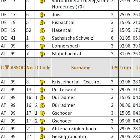
DE
17
5
Varroatoleranzbelegstelle
2
24.05.
26.
Norderney (70)
DE
17
6
Juist
2
25.05.
26.
DE
19
51
Eisbachtal
3
15.05.
21.
DE
19
52
Hasental
3
15.05.
17.
DE
41
1
Sächsische Schweiz
6
31.05.
05.
AT
99
6
Löhnersbach
3
02.06.
30.
AT
99
7
Blühnbachtal
3
31.05.
26.
C
▼
ASSOC
No.
D
Code
Surname
TM
from
t
AT
99
8
Kristeinertal - Osttirol
3
02.06.
28.
AT
99
13
Pusterwald
3
29.05.
31.
AT
99
16
1
Dürradmer
3
15.05.
04.
AT
99
16
2
Dürradmer
3
09.06.
04.
AT
99
17
1
Gschöder
3
15.05.
04.
AT
99
17
2
Gschöder
3
09.06.
04.
AT
99
21
Abtenau Zinkenbach
3
29.05.
28.
AT
99
27
Geiselgrundalm
3
29.05.
28.