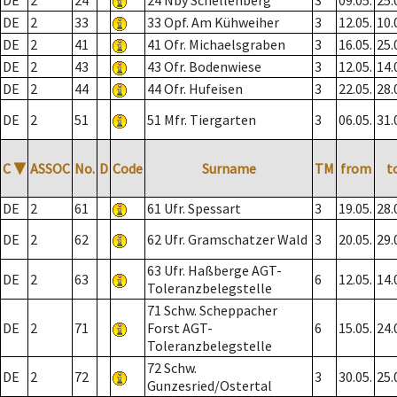
DE
2
24
24 Nby Schellenberg
3
09.05.
25.
DE
2
33
33 Opf. Am Kühweiher
3
12.05.
10.
DE
2
41
41 Ofr. Michaelsgraben
3
16.05.
25.
DE
2
43
43 Ofr. Bodenwiese
3
12.05.
14.
DE
2
44
44 Ofr. Hufeisen
3
22.05.
28.
DE
2
51
51 Mfr. Tiergarten
3
06.05.
31.
C
▼
ASSOC
No.
D
Code
Surname
TM
from
t
DE
2
61
61 Ufr. Spessart
3
19.05.
28.
DE
2
62
62 Ufr. Gramschatzer Wald
3
20.05.
29.
63 Ufr. Haßberge AGT-
DE
2
63
6
12.05.
14.
Toleranzbelegstelle
71 Schw. Scheppacher
DE
2
71
Forst AGT-
6
15.05.
24.
Toleranzbelegstelle
72 Schw.
DE
2
72
3
30.05.
25.
Gunzesried/Ostertal