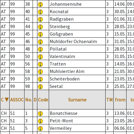
AT
99
38
Johannsenruhe
3
14.06.
09.
AT
99
40
Kocnatal
3
30.05.
14.
AT
99
41
Radlgraben
3
01.06.
31.
AT
99
44
Steinberg
3
28.05.
23.
AT
99
45
Gößgraben
3
15.05.
31.
AT
99
46
Mühldorfer Ochsenalm
3
31.05.
15.
AT
99
48
Pöllatal
3
28.05.
31.
AT
99
50
Valentinalm
3
31.05.
15.
AT
99
56
Tratten
3
14.05.
16.
AT
99
58
Mühlviertler Alm
3
21.05.
30.
AT
99
59
Scheiterboden
3
23.05.
15.
AT
99
98
Seetal
3
25.05.
27.
C
▼
ASSOC
No.
D
Code
Surname
TM
from
t
CH
51
1
Bonatchiesse
3
13.06.
01.
CH
51
3
Petit-Mont
3
23.05.
26.
CH
51
5
Vermeilley
3
06.06.
01.