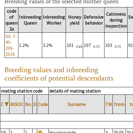
Breeding values
of the selected mother queen
code
Calmness
of
Inbreeding
Inbreeding
Honey
Defensive
S
during
queen
Queen
Worker
yield
behavior
inspection
2a
DE-7-
45-
1.2%
3.2%
101
107
103
9
0.65
0.75
0.73
299-
2016
Breeding values and inbreeding
coefficients of potential descendants
mating station code
details of mating station
C
▼
ASSOC
No.
D
Code
Surname
TM
from
t
DE
1
1
Hornisgrinde
3
25.05.
20.