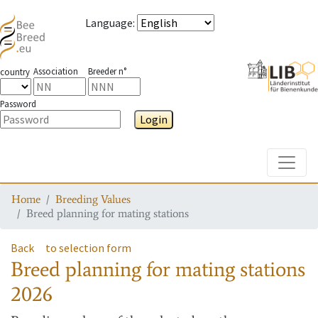
Language
:
Association
Breeder n°
country
Password
Login
Toggle
Home
Breeding Values
Breed planning for mating stations
Back
to selection form
Breed planning for mating stations
2026