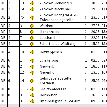
DE
2
73
73 Schw. Giebelhaus
3
30.05.
25.
DE
2
74
74 Schw. Bleckenau
3
29.05.
17.
75 Schw. Hochgrat AGT-
DE
2
75
6
23.05.
01.
Toleranzbelegstelle
DE
4
3
Waldhof
3
27.05.
01.
DE
4
5
Hohenheide
3
20.05.
15.
DE
4
7
Lattbusch
3
22.05.
17.
DE
4
8
Schorfheide-Wildfang
3
15.05.
15.
DE
4
10
Rotkäppchen
3
01.06.
01.
DE
6
1
Spiekeroog
2
02.06.
02.
DE
6
2
Neuwerk
2
18.05.
11.
DE
6
12
Neuenhof
3
13.06.
16.
Gebirgsbelegstelle
DE
6
14
3
25.05.
06.
Torfhaus
DE
8
1
2
Greifswalder Oie
6
02.06.
17.
DE
8
3
Dornbusch
2
26.06.
23.
DE
11
3
Inselbelegstelle Borkum
2
09.05.
18.