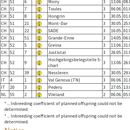
CH
51
6
Moiry
3
13.06.
08.
CH
51
7
Toules
3
06.06.
01.
CH
51
8
Hongrin
3
30.05.
01.
CH
51
21
Mont-Dar
3
30.05.
25.
CH
51
22
SADE
3
16.05.
01.
CH
51
51
Grande-Enne
3
14.05.
06.
CH
52
5
Greina
3
13.06.
31.
CH
52
7
Justistal
3
26.05.
31.
Hochgebirgsbelegstelle S-
CH
52
9
3
13.06.
26.
charl
CH
52
39
Nessleren
3
30.05.
29.
IT
4
1
Val Genova (TN)
3
06.06.
31.
IT
20
3
Pederü
3
27.05.
13.
NL
55
2
Vlieland
2
06.06.
05.
* ...
Inbreeding coefficient of planned offspring could not be
determined.
* ...
Inbreeding coefficient of planned offspring could not be
determined.