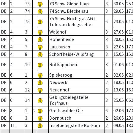
DE
2
73
73 Schw. Giebelhaus
3
30.05.
25.
DE
2
74
74 Schw. Bleckenau
3
29.05.
17.
75 Schw. Hochgrat AGT-
DE
2
75
6
23.05.
01.
Toleranzbelegstelle
DE
4
3
Waldhof
3
27.05.
01.
DE
4
5
Hohenheide
3
20.05.
15.
DE
4
7
Lattbusch
3
22.05.
17.
DE
4
8
Schorfheide-Wildfang
3
15.05.
15.
DE
4
10
Rotkäppchen
3
01.06.
01.
DE
6
1
Spiekeroog
2
02.06.
02.
DE
6
2
Neuwerk
2
18.05.
11.
DE
6
12
Neuenhof
3
13.06.
16.
Gebirgsbelegstelle
DE
6
14
3
25.05.
06.
Torfhaus
DE
8
1
2
Greifswalder Oie
6
02.06.
17.
DE
8
3
Dornbusch
2
26.06.
23.
DE
11
3
Inselbelegstelle Borkum
2
09.05.
18.