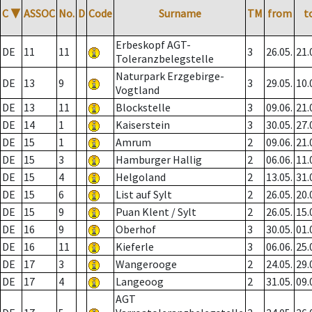
C
▼
ASSOC
No.
D
Code
Surname
TM
from
t
Erbeskopf AGT-
DE
11
11
3
26.05.
21.
Toleranzbelegstelle
Naturpark Erzgebirge-
DE
13
9
3
29.05.
10.
Vogtland
DE
13
11
Blockstelle
3
09.06.
21.
DE
14
1
Kaiserstein
3
30.05.
27.
DE
15
1
Amrum
2
09.06.
21.
DE
15
3
Hamburger Hallig
2
06.06.
11.
DE
15
4
Helgoland
2
13.05.
31.
DE
15
6
List auf Sylt
2
26.05.
20.
DE
15
9
Puan Klent / Sylt
2
26.05.
15.
DE
16
9
Oberhof
3
30.05.
01.
DE
16
11
Kieferle
3
06.06.
25.
DE
17
3
Wangerooge
2
24.05.
29.
DE
17
4
Langeoog
2
31.05.
09.
AGT