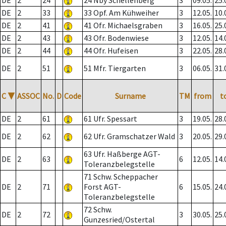
DE
2
24
24 Nby Schellenberg
3
09.05.
25.
DE
2
33
33 Opf. Am Kühweiher
3
12.05.
10.
DE
2
41
41 Ofr. Michaelsgraben
3
16.05.
25.
DE
2
43
43 Ofr. Bodenwiese
3
12.05.
14.
DE
2
44
44 Ofr. Hufeisen
3
22.05.
28.
DE
2
51
51 Mfr. Tiergarten
3
06.05.
31.
C
▼
ASSOC
No.
D
Code
Surname
TM
from
t
DE
2
61
61 Ufr. Spessart
3
19.05.
28.
DE
2
62
62 Ufr. Gramschatzer Wald
3
20.05.
29.
63 Ufr. Haßberge AGT-
DE
2
63
6
12.05.
14.
Toleranzbelegstelle
71 Schw. Scheppacher
DE
2
71
Forst AGT-
6
15.05.
24.
Toleranzbelegstelle
72 Schw.
DE
2
72
3
30.05.
25.
Gunzesried/Ostertal