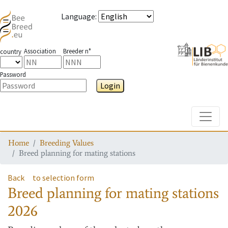
Language
:
Association
Breeder n°
country
Password
Login
Toggle
Home
Breeding Values
Breed planning for mating stations
Back
to selection form
Breed planning for mating stations
2026