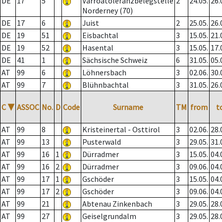
DE
17
5
Varroatoleranzbelegstelle
2
24.05.
26.
Norderney (70)
DE
17
6
Juist
2
25.05.
26.
DE
19
51
Eisbachtal
3
15.05.
21.
DE
19
52
Hasental
3
15.05.
17.
DE
41
1
Sächsische Schweiz
6
31.05.
05.
AT
99
6
Löhnersbach
3
02.06.
30.
AT
99
7
Blühnbachtal
3
31.05.
26.
C
▼
ASSOC
No.
D
Code
Surname
TM
from
t
AT
99
8
Kristeinertal - Osttirol
3
02.06.
28.
AT
99
13
Pusterwald
3
29.05.
31.
AT
99
16
1
Dürradmer
3
15.05.
04.
AT
99
16
2
Dürradmer
3
09.06.
04.
AT
99
17
1
Gschöder
3
15.05.
04.
AT
99
17
2
Gschöder
3
09.06.
04.
AT
99
21
Abtenau Zinkenbach
3
29.05.
28.
AT
99
27
Geiselgrundalm
3
29.05.
28.