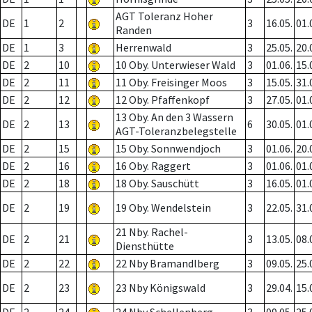
AGT Toleranz Hoher
DE
1
2
3
16.05.
01.
Randen
DE
1
3
Herrenwald
3
25.05.
20.
DE
2
10
10 Oby. Unterwieser Wald
3
01.06.
15.
DE
2
11
11 Oby. Freisinger Moos
3
15.05.
31.
DE
2
12
12 Oby. Pfaffenkopf
3
27.05.
01.
13 Oby. An den 3 Wassern
DE
2
13
6
30.05.
01.
AGT-Toleranzbelegstelle
DE
2
15
15 Oby. Sonnwendjoch
3
01.06.
20.
DE
2
16
16 Oby. Raggert
3
01.06.
01.
DE
2
18
18 Oby. Sauschütt
3
16.05.
01.
DE
2
19
19 Oby. Wendelstein
3
22.05.
31.
21 Nby. Rachel-
DE
2
21
3
13.05.
08.
Diensthütte
DE
2
22
22 Nby Bramandlberg
3
09.05.
25.
DE
2
23
23 Nby Königswald
3
29.04.
15.