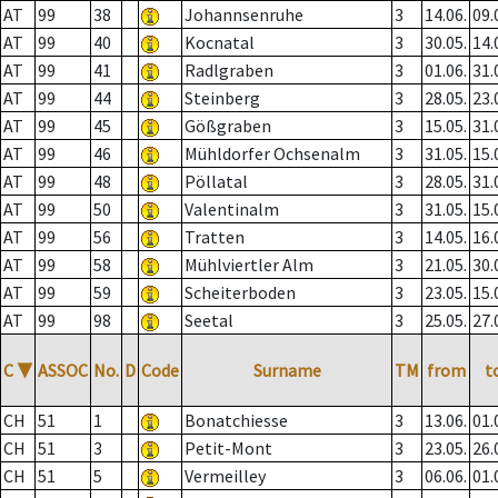
AT
99
38
Johannsenruhe
3
14.06.
09.
AT
99
40
Kocnatal
3
30.05.
14.
AT
99
41
Radlgraben
3
01.06.
31.
AT
99
44
Steinberg
3
28.05.
23.
AT
99
45
Gößgraben
3
15.05.
31.
AT
99
46
Mühldorfer Ochsenalm
3
31.05.
15.
AT
99
48
Pöllatal
3
28.05.
31.
AT
99
50
Valentinalm
3
31.05.
15.
AT
99
56
Tratten
3
14.05.
16.
AT
99
58
Mühlviertler Alm
3
21.05.
30.
AT
99
59
Scheiterboden
3
23.05.
15.
AT
99
98
Seetal
3
25.05.
27.
C
▼
ASSOC
No.
D
Code
Surname
TM
from
t
CH
51
1
Bonatchiesse
3
13.06.
01.
CH
51
3
Petit-Mont
3
23.05.
26.
CH
51
5
Vermeilley
3
06.06.
01.