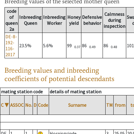
Breeding values
of the selected mother queen
code
Calmness
of
Inbreeding
Inbreeding
Honey
Defensive
Sw
during
queen
Queen
Worker
yield
behavior
inspection
2a
DE-8-
192-
23.5%
5.6%
99
86
86
10
0.37
0.49
0.48
116-
2017
Breeding values and inbreeding
coefficients of potential descendants
mating station code
details of mating station
C
▼
ASSOC
No.
D
Code
Surname
TM
from
t
DE
1
1
Hornisgrinde
3
25.05.
20.