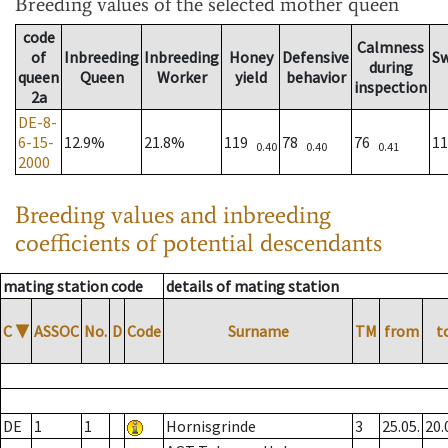
Breeding values
of the selected mother queen
code
Calmness
of
Inbreeding
Inbreeding
Honey
Defensive
S
during
queen
Queen
Worker
yield
behavior
inspection
2a
DE-8-
6-15-
12.9%
21.8%
119
78
76
1
0.40
0.40
0.41
2000
Breeding values and inbreeding
coefficients of potential descendants
mating station code
details of mating station
C
▼
ASSOC
No.
D
Code
Surname
TM
from
t
DE
1
1
Hornisgrinde
3
25.05.
20.