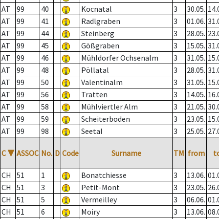
AT
99
40
Kocnatal
3
30.05.
14.
AT
99
41
Radlgraben
3
01.06.
31.
AT
99
44
Steinberg
3
28.05.
23.
AT
99
45
Gößgraben
3
15.05.
31.
AT
99
46
Mühldorfer Ochsenalm
3
31.05.
15.
AT
99
48
Pöllatal
3
28.05.
31.
AT
99
50
Valentinalm
3
31.05.
15.
AT
99
56
Tratten
3
14.05.
16.
AT
99
58
Mühlviertler Alm
3
21.05.
30.
AT
99
59
Scheiterboden
3
23.05.
15.
AT
99
98
Seetal
3
25.05.
27.
C
▼
ASSOC
No.
D
Code
Surname
TM
from
t
CH
51
1
Bonatchiesse
3
13.06.
01.
CH
51
3
Petit-Mont
3
23.05.
26.
CH
51
5
Vermeilley
3
06.06.
01.
CH
51
6
Moiry
3
13.06.
08.