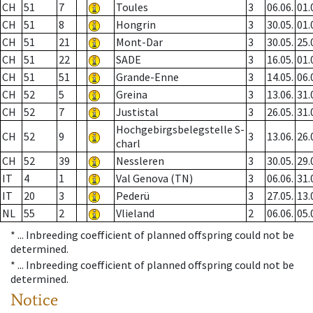
CH
51
7
Toules
3
06.06.
01.
CH
51
8
Hongrin
3
30.05.
01.
CH
51
21
Mont-Dar
3
30.05.
25.
CH
51
22
SADE
3
16.05.
01.
CH
51
51
Grande-Enne
3
14.05.
06.
CH
52
5
Greina
3
13.06.
31.
CH
52
7
Justistal
3
26.05.
31.
Hochgebirgsbelegstelle S-
CH
52
9
3
13.06.
26.
charl
CH
52
39
Nessleren
3
30.05.
29.
IT
4
1
Val Genova (TN)
3
06.06.
31.
IT
20
3
Pederü
3
27.05.
13.
NL
55
2
Vlieland
2
06.06.
05.
* ...
Inbreeding coefficient of planned offspring could not be
determined.
* ...
Inbreeding coefficient of planned offspring could not be
determined.
Notice