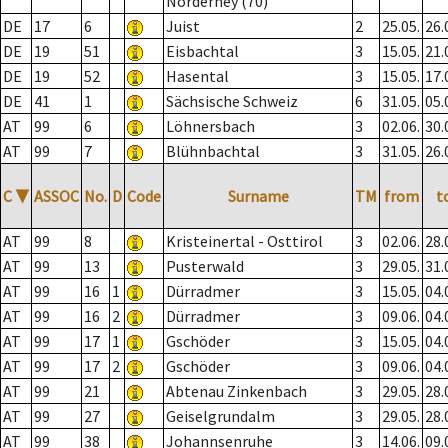
Norderney (70)
DE
17
6
Juist
2
25.05.
26.
DE
19
51
Eisbachtal
3
15.05.
21.
DE
19
52
Hasental
3
15.05.
17.
DE
41
1
Sächsische Schweiz
6
31.05.
05.
AT
99
6
Löhnersbach
3
02.06.
30.
AT
99
7
Blühnbachtal
3
31.05.
26.
C
▼
ASSOC
No.
D
Code
Surname
TM
from
t
AT
99
8
Kristeinertal - Osttirol
3
02.06.
28.
AT
99
13
Pusterwald
3
29.05.
31.
AT
99
16
1
Dürradmer
3
15.05.
04.
AT
99
16
2
Dürradmer
3
09.06.
04.
AT
99
17
1
Gschöder
3
15.05.
04.
AT
99
17
2
Gschöder
3
09.06.
04.
AT
99
21
Abtenau Zinkenbach
3
29.05.
28.
AT
99
27
Geiselgrundalm
3
29.05.
28.
AT
99
38
Johannsenruhe
3
14.06.
09.