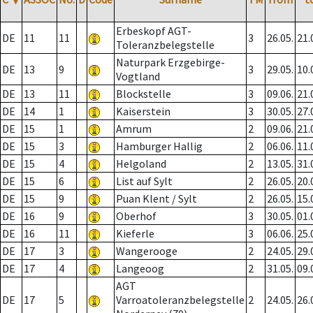
Erbeskopf AGT-
DE
11
11
3
26.05.
21.
Toleranzbelegstelle
Naturpark Erzgebirge-
DE
13
9
3
29.05.
10.
Vogtland
DE
13
11
Blockstelle
3
09.06.
21.
DE
14
1
Kaiserstein
3
30.05.
27.
DE
15
1
Amrum
2
09.06.
21.
DE
15
3
Hamburger Hallig
2
06.06.
11.
DE
15
4
Helgoland
2
13.05.
31.
DE
15
6
List auf Sylt
2
26.05.
20.
DE
15
9
Puan Klent / Sylt
2
26.05.
15.
DE
16
9
Oberhof
3
30.05.
01.
DE
16
11
Kieferle
3
06.06.
25.
DE
17
3
Wangerooge
2
24.05.
29.
DE
17
4
Langeoog
2
31.05.
09.
AGT
DE
17
5
Varroatoleranzbelegstelle
2
24.05.
26.