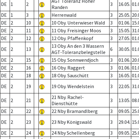
AGT Toleranz Hoher
DE
1
2
3
16.05.
01.
Randen
DE
1
3
Herrenwald
3
25.05.
20.
DE
2
10
10 Oby. Unterwieser Wald
3
01.06.
15.
DE
2
11
11 Oby. Freisinger Moos
3
15.05.
31.
DE
2
12
12 Oby. Pfaffenkopf
3
27.05.
01.
13 Oby. An den 3 Wassern
DE
2
13
6
30.05.
01.
AGT-Toleranzbelegstelle
DE
2
15
15 Oby. Sonnwendjoch
3
01.06.
20.
DE
2
16
16 Oby. Raggert
3
01.06.
01.
DE
2
18
18 Oby. Sauschütt
3
16.05.
01.
DE
2
19
19 Oby. Wendelstein
3
22.05.
31.
21 Nby. Rachel-
DE
2
21
3
13.05.
08.
Diensthütte
DE
2
22
22 Nby Bramandlberg
3
09.05.
25.
DE
2
23
23 Nby Königswald
3
29.04.
15.
DE
2
24
24 Nby Schellenberg
3
09.05.
25.