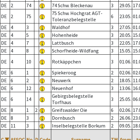
DE
2
74
74 Schw. Bleckenau
3
29.05.
17.
75 Schw. Hochgrat AGT-
DE
2
75
6
23.05.
01.
Toleranzbelegstelle
DE
4
3
Waldhof
3
27.05.
01.
DE
4
5
Hohenheide
3
20.05.
15.
DE
4
7
Lattbusch
3
22.05.
17.
DE
4
8
Schorfheide-Wildfang
3
15.05.
15.
DE
4
10
Rotkäppchen
3
01.06.
01.
DE
6
1
Spiekeroog
2
02.06.
02.
DE
6
2
Neuwerk
2
18.05.
11.
DE
6
12
Neuenhof
3
13.06.
16.
Gebirgsbelegstelle
DE
6
14
3
25.05.
06.
Torfhaus
DE
8
1
2
Greifswalder Oie
6
02.06.
17.
DE
8
3
Dornbusch
2
26.06.
23.
DE
11
3
Inselbelegstelle Borkum
2
09.05.
18.
C
▼
ASSOC
No.
D
Code
Surname
TM
from
t