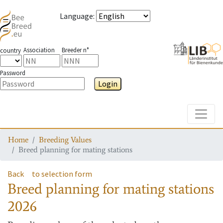
Language
:
Association
Breeder n°
country
Password
Login
Toggle
Home
Breeding Values
Breed planning for mating stations
Back
to selection form
Breed planning for mating stations
2026