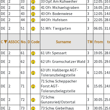
DE
2
33
33 Opf. Am Kühweiher
3
12.05.
10.
DE
2
41
41 Ofr. Michaelsgraben
3
16.05.
25.
DE
2
43
43 Ofr. Bodenwiese
3
12.05.
14.
DE
2
44
44 Ofr. Hufeisen
3
22.05.
28.
DE
2
51
51 Mfr. Tiergarten
3
06.05.
31.
C
▼
ASSOC
No.
D
Code
Surname
TM
from
t
DE
2
61
61 Ufr. Spessart
3
19.05.
28.
DE
2
62
62 Ufr. Gramschatzer Wald
3
20.05.
29.
63 Ufr. Haßberge AGT-
DE
2
63
6
12.05.
14.
Toleranzbelegstelle
71 Schw. Scheppacher
DE
2
71
Forst AGT-
6
15.05.
24.
Toleranzbelegstelle
72 Schw.
DE
2
72
3
30.05.
25.
Gunzesried/Ostertal
DE
2
73
73 Schw. Giebelhaus
3
30.05.
25.