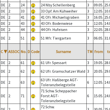
DE
2
24
24 Nby Schellenberg
3
09.05.
25.
DE
2
33
33 Opf. Am Kühweiher
3
12.05.
10.
DE
2
41
41 Ofr. Michaelsgraben
3
16.05.
25.
DE
2
43
43 Ofr. Bodenwiese
3
12.05.
14.
DE
2
44
44 Ofr. Hufeisen
3
22.05.
28.
DE
2
51
51 Mfr. Tiergarten
3
06.05.
31.
C
▼
ASSOC
No.
D
Code
Surname
TM
from
t
DE
2
61
61 Ufr. Spessart
3
19.05.
28.
DE
2
62
62 Ufr. Gramschatzer Wald
3
20.05.
29.
63 Ufr. Haßberge AGT-
DE
2
63
6
12.05.
14.
Toleranzbelegstelle
71 Schw. Scheppacher
DE
2
71
Forst AGT-
6
15.05.
24.
Toleranzbelegstelle
72 Schw.
DE
2
72
3
30.05.
25.