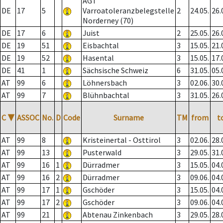
AGT
DE
17
5
Varroatoleranzbelegstelle
2
24.05.
26.
Norderney (70)
DE
17
6
Juist
2
25.05.
26.
DE
19
51
Eisbachtal
3
15.05.
21.
DE
19
52
Hasental
3
15.05.
17.
DE
41
1
Sächsische Schweiz
6
31.05.
05.
AT
99
6
Löhnersbach
3
02.06.
30.
AT
99
7
Blühnbachtal
3
31.05.
26.
C
▼
ASSOC
No.
D
Code
Surname
TM
from
t
AT
99
8
Kristeinertal - Osttirol
3
02.06.
28.
AT
99
13
Pusterwald
3
29.05.
31.
AT
99
16
1
Dürradmer
3
15.05.
04.
AT
99
16
2
Dürradmer
3
09.06.
04.
AT
99
17
1
Gschöder
3
15.05.
04.
AT
99
17
2
Gschöder
3
09.06.
04.
AT
99
21
Abtenau Zinkenbach
3
29.05.
28.