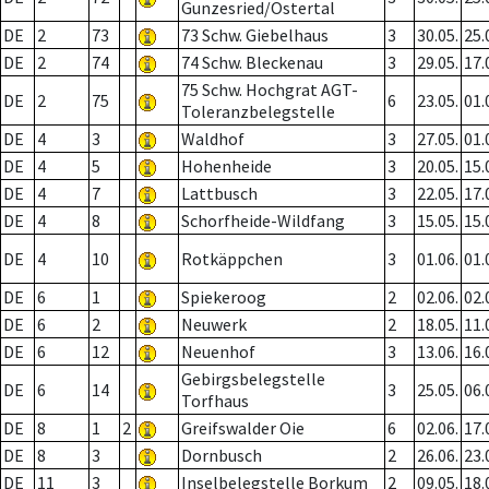
Gunzesried/Ostertal
DE
2
73
73 Schw. Giebelhaus
3
30.05.
25.
DE
2
74
74 Schw. Bleckenau
3
29.05.
17.
75 Schw. Hochgrat AGT-
DE
2
75
6
23.05.
01.
Toleranzbelegstelle
DE
4
3
Waldhof
3
27.05.
01.
DE
4
5
Hohenheide
3
20.05.
15.
DE
4
7
Lattbusch
3
22.05.
17.
DE
4
8
Schorfheide-Wildfang
3
15.05.
15.
DE
4
10
Rotkäppchen
3
01.06.
01.
DE
6
1
Spiekeroog
2
02.06.
02.
DE
6
2
Neuwerk
2
18.05.
11.
DE
6
12
Neuenhof
3
13.06.
16.
Gebirgsbelegstelle
DE
6
14
3
25.05.
06.
Torfhaus
DE
8
1
2
Greifswalder Oie
6
02.06.
17.
DE
8
3
Dornbusch
2
26.06.
23.
DE
11
3
Inselbelegstelle Borkum
2
09.05.
18.