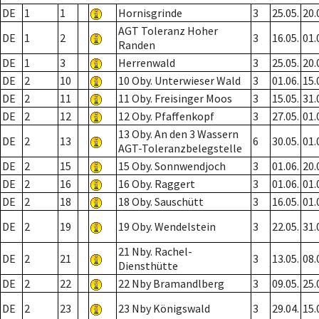
DE
1
1
Hornisgrinde
3
25.05.
20.
AGT Toleranz Hoher
DE
1
2
3
16.05.
01.
Randen
DE
1
3
Herrenwald
3
25.05.
20.
DE
2
10
10 Oby. Unterwieser Wald
3
01.06.
15.
DE
2
11
11 Oby. Freisinger Moos
3
15.05.
31.
DE
2
12
12 Oby. Pfaffenkopf
3
27.05.
01.
13 Oby. An den 3 Wassern
DE
2
13
6
30.05.
01.
AGT-Toleranzbelegstelle
DE
2
15
15 Oby. Sonnwendjoch
3
01.06.
20.
DE
2
16
16 Oby. Raggert
3
01.06.
01.
DE
2
18
18 Oby. Sauschütt
3
16.05.
01.
DE
2
19
19 Oby. Wendelstein
3
22.05.
31.
21 Nby. Rachel-
DE
2
21
3
13.05.
08.
Diensthütte
DE
2
22
22 Nby Bramandlberg
3
09.05.
25.
DE
2
23
23 Nby Königswald
3
29.04.
15.