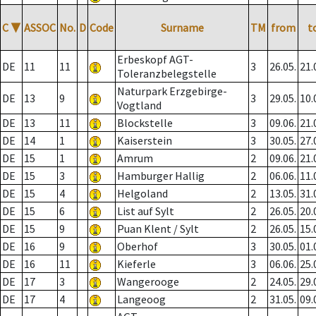
C
▼
ASSOC
No.
D
Code
Surname
TM
from
t
Erbeskopf AGT-
DE
11
11
3
26.05.
21.
Toleranzbelegstelle
Naturpark Erzgebirge-
DE
13
9
3
29.05.
10.
Vogtland
DE
13
11
Blockstelle
3
09.06.
21.
DE
14
1
Kaiserstein
3
30.05.
27.
DE
15
1
Amrum
2
09.06.
21.
DE
15
3
Hamburger Hallig
2
06.06.
11.
DE
15
4
Helgoland
2
13.05.
31.
DE
15
6
List auf Sylt
2
26.05.
20.
DE
15
9
Puan Klent / Sylt
2
26.05.
15.
DE
16
9
Oberhof
3
30.05.
01.
DE
16
11
Kieferle
3
06.06.
25.
DE
17
3
Wangerooge
2
24.05.
29.
DE
17
4
Langeoog
2
31.05.
09.