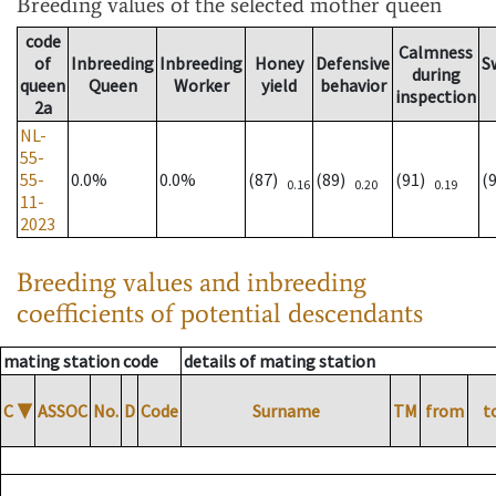
Breeding values
of the selected mother queen
code
Calmness
of
Inbreeding
Inbreeding
Honey
Defensive
S
during
queen
Queen
Worker
yield
behavior
inspection
2a
NL-
55-
55-
0.0%
0.0%
(87)
(89)
(91)
(
0.16
0.20
0.19
11-
2023
Breeding values and inbreeding
coefficients of potential descendants
mating station code
details of mating station
C
▼
ASSOC
No.
D
Code
Surname
TM
from
t