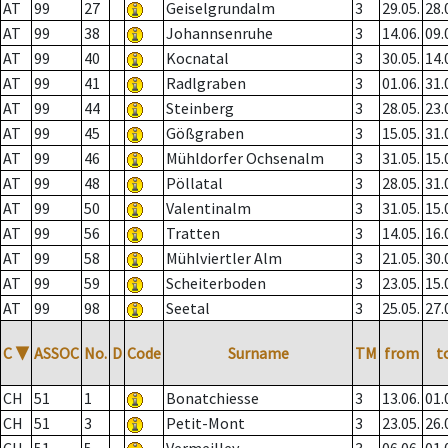
AT
99
27
Geiselgrundalm
3
29.05.
28.
AT
99
38
Johannsenruhe
3
14.06.
09.
AT
99
40
Kocnatal
3
30.05.
14.
AT
99
41
Radlgraben
3
01.06.
31.
AT
99
44
Steinberg
3
28.05.
23.
AT
99
45
Gößgraben
3
15.05.
31.
AT
99
46
Mühldorfer Ochsenalm
3
31.05.
15.
AT
99
48
Pöllatal
3
28.05.
31.
AT
99
50
Valentinalm
3
31.05.
15.
AT
99
56
Tratten
3
14.05.
16.
AT
99
58
Mühlviertler Alm
3
21.05.
30.
AT
99
59
Scheiterboden
3
23.05.
15.
AT
99
98
Seetal
3
25.05.
27.
C
▼
ASSOC
No.
D
Code
Surname
TM
from
t
CH
51
1
Bonatchiesse
3
13.06.
01.
CH
51
3
Petit-Mont
3
23.05.
26.