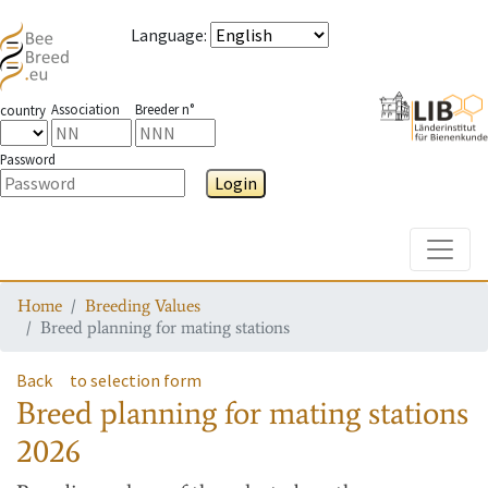
Language
:
Association
Breeder n°
country
Password
Login
Toggle
Home
Breeding Values
Breed planning for mating stations
Back
to selection form
Breed planning for mating stations
2026