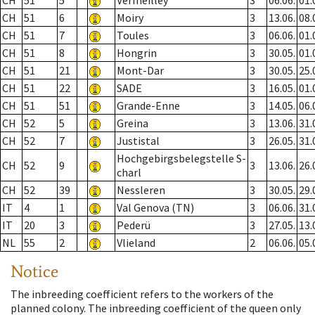
CH
51
5
Vermeilley
3
06.06.
01.
CH
51
6
Moiry
3
13.06.
08.
CH
51
7
Toules
3
06.06.
01.
CH
51
8
Hongrin
3
30.05.
01.
CH
51
21
Mont-Dar
3
30.05.
25.
CH
51
22
SADE
3
16.05.
01.
CH
51
51
Grande-Enne
3
14.05.
06.
CH
52
5
Greina
3
13.06.
31.
CH
52
7
Justistal
3
26.05.
31.
Hochgebirgsbelegstelle S-
CH
52
9
3
13.06.
26.
charl
CH
52
39
Nessleren
3
30.05.
29.
IT
4
1
Val Genova (TN)
3
06.06.
31.
IT
20
3
Pederü
3
27.05.
13.
NL
55
2
Vlieland
2
06.06.
05.
Notice
The inbreeding coefficient refers to the workers of the
planned colony. The inbreeding coefficient of the queen only