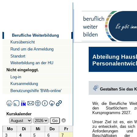
Direkt
Direkt
zum
zur
Inhalt
Navigation
Berufliche Weiterbildung
Kursübersicht
Rund um die Anmeldung
Abteilung Haush
Standort
Personalentwick
Weiterbildung an der HU
Nicht eingeloggt.
Log-in
Kursanmeldung
Gestalten Sie das 
Benutzungshilfe 'BWb-online'
Wir, die Berufliche Wei
den Startlöchern 
Kursprogramms 2027.
Kurskalender
Unser Ziel ist es, ein 
zu entwickeln, das sich
Mo
Di
Mi
Do
Fr
Anforderungen und
3
4
5
6
7
Beschäftigten der Hu