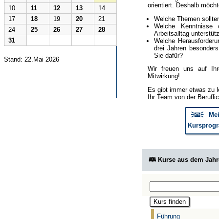
orientiert. Deshalb möcht
10
11
12
13
14
Welche Themen sollte
17
18
19
20
21
Welche Kenntnisse 
24
25
26
27
28
Arbeitsalltag unterstüt
31
Welche Herausforderun
drei Jahren besonder
Sie dafür?
Stand: 22.Mai 2026
Wir freuen uns auf Ih
Mitwirkung!
Es gibt immer etwas zu l
Ihr Team von der Berufli
🗦📧🗧 Mei
Kursprogr
🕮 Kurse aus dem Jah
Führung