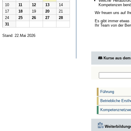
Welche Herausford
Kompetenzen benöt
10
11
12
13
14
17
18
19
20
21
Wir freuen uns auf I
24
25
26
27
28
Es gibt immer etwas 
31
Ihr Team von der Ber
Stand: 22.Mai 2026
🕮 Kurse aus de
Führung
Betriebliche Ersth
Kompetenznetzwe
Weiterbildunge