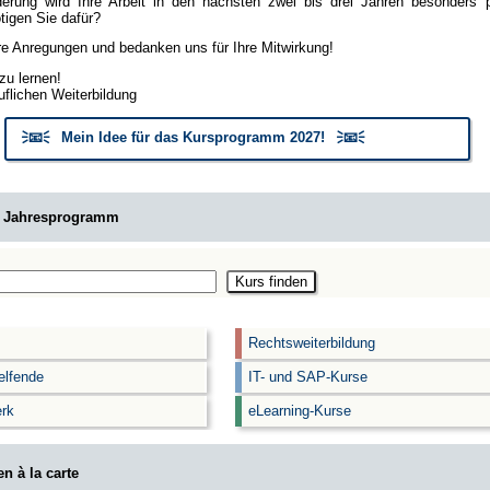
erung wird Ihre Arbeit in den nächsten zwei bis drei Jahren besonders
igen Sie dafür?
hre Anregungen und bedanken uns für Ihre Mitwirkung!
zu lernen!
uflichen Weiterbildung
🗦📧🗧 Mein Idee für das Kursprogramm 2027! 🗦📧🗧
m Jahresprogramm
Rechtsweiterbildung
elfende
IT- und SAP-Kurse
rk
eLearning-Kurse
n à la carte