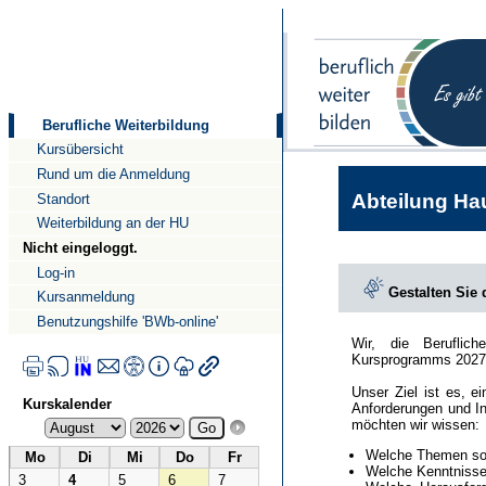
Direkt
Direkt
zum
zur
Inhalt
Navigation
Berufliche Weiterbildung
Kursübersicht
Rund um die Anmeldung
Abteilung Hau
Standort
Weiterbildung an der HU
Nicht eingeloggt.
Log-in
Gestalten Sie
Kursanmeldung
Benutzungshilfe 'BWb-online'
Wir, die Beruflic
Kursprogramms 2027
Unser Ziel ist es, e
Kurskalender
Anforderungen und In
möchten wir wissen:
Welche Themen sol
Mo
Di
Mi
Do
Fr
Welche Kenntnisse 
3
4
5
6
7