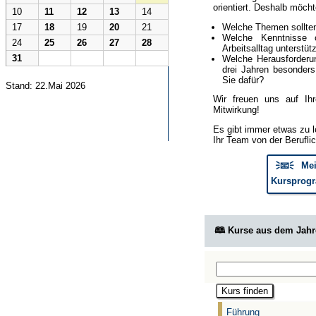
orientiert. Deshalb möcht
10
11
12
13
14
Welche Themen sollte
17
18
19
20
21
Welche Kenntnisse 
24
25
26
27
28
Arbeitsalltag unterstüt
31
Welche Herausforderun
drei Jahren besonder
Sie dafür?
Stand: 22.Mai 2026
Wir freuen uns auf Ih
Mitwirkung!
Es gibt immer etwas zu l
Ihr Team von der Berufli
🗦📧🗧 Mei
Kursprogr
🕮 Kurse aus dem Jah
Führung