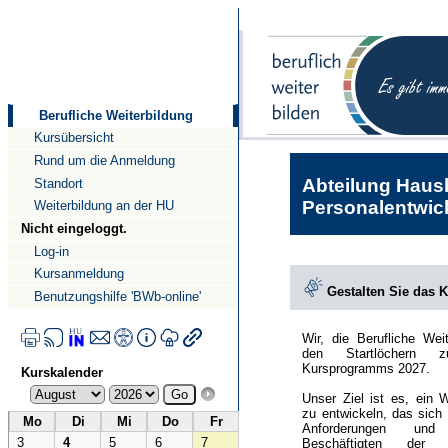
Direkt
Direkt
zum
zur
Inhalt
Navigation
Berufliche Weiterbildung
Kursübersicht
Rund um die Anmeldung
Abteilung Haush
Standort
Personalentwick
Weiterbildung an der HU
Nicht eingeloggt.
Log-in
Kursanmeldung
Gestalten Sie das 
Benutzungshilfe 'BWb-online'
Wir, die Berufliche Wei
den Startlöchern 
Kursprogramms 2027.
Kurskalender
Unser Ziel ist es, ein 
zu entwickeln, das sich
Mo
Di
Mi
Do
Fr
Anforderungen und
3
4
5
6
7
Beschäftigten der Hu