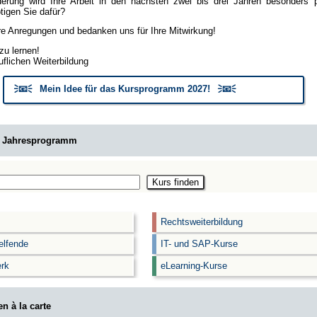
erung wird Ihre Arbeit in den nächsten zwei bis drei Jahren besonders
igen Sie dafür?
hre Anregungen und bedanken uns für Ihre Mitwirkung!
zu lernen!
uflichen Weiterbildung
🗦📧🗧 Mein Idee für das Kursprogramm 2027! 🗦📧🗧
m Jahresprogramm
Rechtsweiterbildung
elfende
IT- und SAP-Kurse
rk
eLearning-Kurse
n à la carte