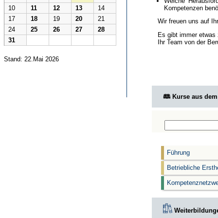
Welche Herausford
Kompetenzen benöt
10
11
12
13
14
17
18
19
20
21
Wir freuen uns auf I
24
25
26
27
28
Es gibt immer etwas 
31
Ihr Team von der Ber
Stand: 22.Mai 2026
🕮 Kurse aus de
Führung
Betriebliche Ersth
Kompetenznetzwe
Weiterbildunge