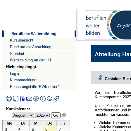
Direkt
Direkt
zum
zur
Inhalt
Navigation
Berufliche Weiterbildung
Kursübersicht
Rund um die Anmeldung
Abteilung Hau
Standort
Weiterbildung an der HU
Nicht eingeloggt.
Log-in
Gestalten Sie
Kursanmeldung
Benutzungshilfe 'BWb-online'
Wir, die Beruflic
Kursprogramms 2027
Unser Ziel ist es, e
Kurskalender
Anforderungen und In
möchten wir wissen:
Welche Themen sol
Mo
Di
Mi
Do
Fr
Welche Kenntnisse 
3
4
5
6
7