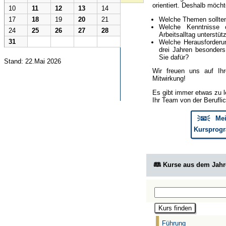
orientiert. Deshalb möcht
10
11
12
13
14
Welche Themen sollte
17
18
19
20
21
Welche Kenntnisse 
24
25
26
27
28
Arbeitsalltag unterstüt
31
Welche Herausforderun
drei Jahren besonder
Sie dafür?
Stand: 22.Mai 2026
Wir freuen uns auf Ih
Mitwirkung!
Es gibt immer etwas zu l
Ihr Team von der Berufli
🗦📧🗧 Mei
Kursprogr
🕮 Kurse aus dem Jah
Führung