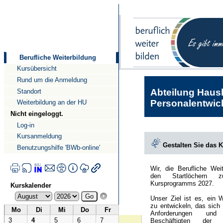
Direkt
Direkt
zum
zur
Inhalt
Navigation
Berufliche Weiterbildung
Kursübersicht
Rund um die Anmeldung
Abteilung Haush
Standort
Personalentwick
Weiterbildung an der HU
Nicht eingeloggt.
Log-in
Kursanmeldung
Gestalten Sie das 
Benutzungshilfe 'BWb-online'
Wir, die Berufliche Wei
den Startlöchern 
Kursprogramms 2027.
Kurskalender
Unser Ziel ist es, ein 
zu entwickeln, das sich
Mo
Di
Mi
Do
Fr
Anforderungen und
3
4
5
6
7
Beschäftigten der Hu