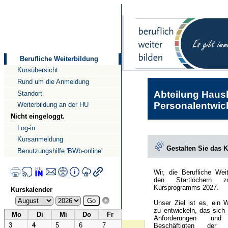
Direkt
Direkt
zum
zur
Inhalt
Navigation
Berufliche Weiterbildung
Kursübersicht
Rund um die Anmeldung
Abteilung Haush
Standort
Personalentwick
Weiterbildung an der HU
Nicht eingeloggt.
Log-in
Kursanmeldung
Gestalten Sie das 
Benutzungshilfe 'BWb-online'
Wir, die Berufliche Wei
den Startlöchern 
Kursprogramms 2027.
Kurskalender
Unser Ziel ist es, ein 
zu entwickeln, das sich
Mo
Di
Mi
Do
Fr
Anforderungen und
3
4
5
6
7
Beschäftigten der Hu