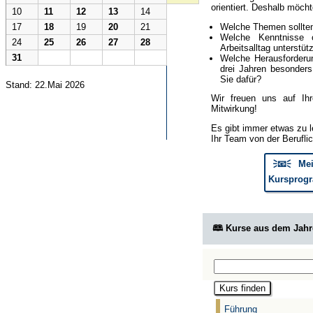
orientiert. Deshalb möcht
10
11
12
13
14
Welche Themen sollte
17
18
19
20
21
Welche Kenntnisse 
24
25
26
27
28
Arbeitsalltag unterstüt
31
Welche Herausforderun
drei Jahren besonder
Sie dafür?
Stand: 22.Mai 2026
Wir freuen uns auf Ih
Mitwirkung!
Es gibt immer etwas zu l
Ihr Team von der Berufli
🗦📧🗧 Mei
Kursprogr
🕮 Kurse aus dem Jah
Führung