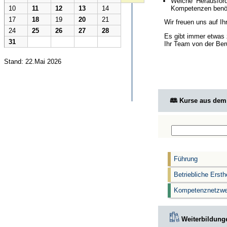
Welche Herausford
Kompetenzen benöt
10
11
12
13
14
17
18
19
20
21
Wir freuen uns auf I
24
25
26
27
28
Es gibt immer etwas 
31
Ihr Team von der Ber
Stand: 22.Mai 2026
🕮 Kurse aus de
Führung
Betriebliche Ersth
Kompetenznetzwe
Weiterbildunge