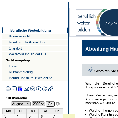
Direkt
Direkt
zum
zur
Inhalt
Navigation
Berufliche Weiterbildung
Kursübersicht
Rund um die Anmeldung
Abteilung Hau
Standort
Weiterbildung an der HU
Nicht eingeloggt.
Log-in
Gestalten Sie
Kursanmeldung
Benutzungshilfe 'BWb-online'
Wir, die Beruflic
Kursprogramms 2027
Unser Ziel ist es, e
Kurskalender
Anforderungen und In
möchten wir wissen:
Welche Themen sol
Mo
Di
Mi
Do
Fr
Welche Kenntnisse 
3
4
5
6
7