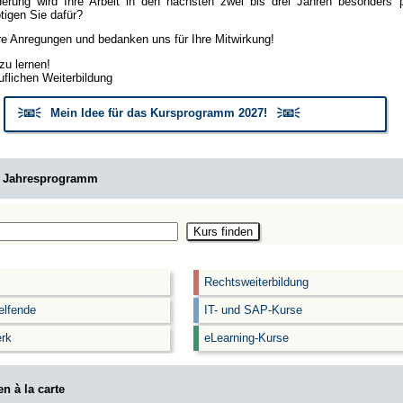
erung wird Ihre Arbeit in den nächsten zwei bis drei Jahren besonders
igen Sie dafür?
hre Anregungen und bedanken uns für Ihre Mitwirkung!
zu lernen!
uflichen Weiterbildung
🗦📧🗧 Mein Idee für das Kursprogramm 2027! 🗦📧🗧
m Jahresprogramm
Rechtsweiterbildung
elfende
IT- und SAP-Kurse
rk
eLearning-Kurse
n à la carte