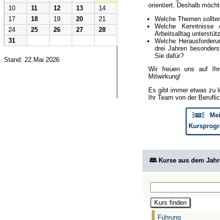
orientiert. Deshalb möcht
10
11
12
13
14
Welche Themen sollte
17
18
19
20
21
Welche Kenntnisse 
24
25
26
27
28
Arbeitsalltag unterstüt
31
Welche Herausforderun
drei Jahren besonder
Sie dafür?
Stand: 22.Mai 2026
Wir freuen uns auf Ih
Mitwirkung!
Es gibt immer etwas zu l
Ihr Team von der Berufli
🗦📧🗧 Mei
Kursprogr
🕮 Kurse aus dem Jah
Führung