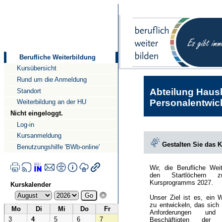
Direkt
Direkt
zum
zur
Inhalt
Navigation
Berufliche Weiterbildung
Kursübersicht
Rund um die Anmeldung
Abteilung Haush
Standort
Personalentwick
Weiterbildung an der HU
Nicht eingeloggt.
Log-in
Kursanmeldung
Gestalten Sie das 
Benutzungshilfe 'BWb-online'
Wir, die Berufliche Wei
den Startlöchern 
Kursprogramms 2027.
Kurskalender
Unser Ziel ist es, ein 
zu entwickeln, das sich
Mo
Di
Mi
Do
Fr
Anforderungen und
3
4
5
6
7
Beschäftigten der Hu