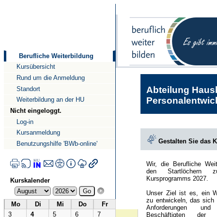
Direkt
Direkt
zum
zur
Inhalt
Navigation
Berufliche Weiterbildung
Kursübersicht
Rund um die Anmeldung
Abteilung Haush
Standort
Personalentwick
Weiterbildung an der HU
Nicht eingeloggt.
Log-in
Kursanmeldung
Gestalten Sie das 
Benutzungshilfe 'BWb-online'
Wir, die Berufliche Wei
den Startlöchern 
Kursprogramms 2027.
Kurskalender
Unser Ziel ist es, ein 
zu entwickeln, das sich
Mo
Di
Mi
Do
Fr
Anforderungen und
3
4
5
6
7
Beschäftigten der Hu