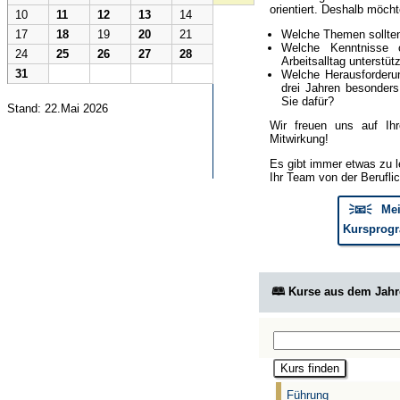
orientiert. Deshalb möcht
10
11
12
13
14
Welche Themen sollte
17
18
19
20
21
Welche Kenntnisse 
24
25
26
27
28
Arbeitsalltag unterstüt
31
Welche Herausforderun
drei Jahren besonder
Sie dafür?
Stand: 22.Mai 2026
Wir freuen uns auf Ih
Mitwirkung!
Es gibt immer etwas zu l
Ihr Team von der Berufli
🗦📧🗧 Mei
Kursprogr
🕮 Kurse aus dem Jah
Führung