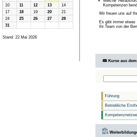
Welche Herausford
Kompetenzen benöt
10
11
12
13
14
17
18
19
20
21
Wir freuen uns auf I
24
25
26
27
28
Es gibt immer etwas 
31
Ihr Team von der Ber
Stand: 22.Mai 2026
🕮 Kurse aus de
Führung
Betriebliche Ersth
Kompetenznetzwe
Weiterbildunge