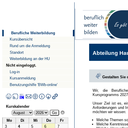
Direkt
Direkt
zum
zur
Inhalt
Navigation
Berufliche Weiterbildung
Kursübersicht
Rund um die Anmeldung
Abteilung Hau
Standort
Weiterbildung an der HU
Nicht eingeloggt.
Log-in
Gestalten Sie
Kursanmeldung
Benutzungshilfe 'BWb-online'
Wir, die Beruflic
Kursprogramms 2027
Unser Ziel ist es, e
Kurskalender
Anforderungen und In
möchten wir wissen:
Welche Themen sol
Mo
Di
Mi
Do
Fr
Welche Kenntnisse 
3
4
5
6
7