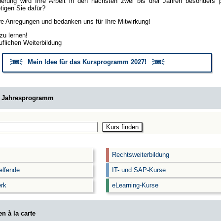
erung wird Ihre Arbeit in den nächsten zwei bis drei Jahren besonders
igen Sie dafür?
hre Anregungen und bedanken uns für Ihre Mitwirkung!
zu lernen!
uflichen Weiterbildung
🗦📧🗧 Mein Idee für das Kursprogramm 2027! 🗦📧🗧
m Jahresprogramm
Rechtsweiterbildung
elfende
IT- und SAP-Kurse
rk
eLearning-Kurse
n à la carte