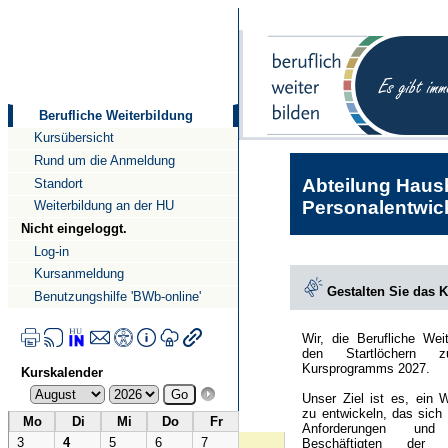
Direkt
Direkt
zum
zur
Inhalt
Navigation
Berufliche Weiterbildung
Kursübersicht
Rund um die Anmeldung
Abteilung Haush
Standort
Personalentwick
Weiterbildung an der HU
Nicht eingeloggt.
Log-in
Kursanmeldung
Gestalten Sie das 
Benutzungshilfe 'BWb-online'
Wir, die Berufliche Wei
den Startlöchern 
Kursprogramms 2027.
Kurskalender
Unser Ziel ist es, ein 
zu entwickeln, das sich
Mo
Di
Mi
Do
Fr
Anforderungen und
3
4
5
6
7
Beschäftigten der Hu