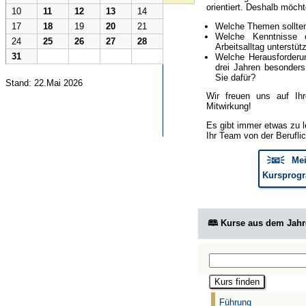
orientiert. Deshalb möcht
10
11
12
13
14
Welche Themen sollte
17
18
19
20
21
Welche Kenntnisse 
24
25
26
27
28
Arbeitsalltag unterstüt
31
Welche Herausforderun
drei Jahren besonder
Sie dafür?
Stand: 22.Mai 2026
Wir freuen uns auf Ih
Mitwirkung!
Es gibt immer etwas zu l
Ihr Team von der Berufli
🗦📧🗧 Mei
Kursprogr
🕮 Kurse aus dem Jah
Führung